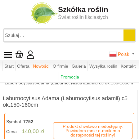
Szkółka roślin
Świat roślin liściastych
Polski
▼
Start
Oferta
Nowości
O firmie
Galeria
Wysyłka roślin
Kontakt
Jesteś tutaj:
funkie.pl
sklep
krzewy ozdobne
Promocja
laburnocytisus Adama
Laburnocytisus Adama (Laburnocytisus adamii) c5 ok.150-160cm
Laburnocytisus Adama (Laburnocytisus adamii) c5
ok.150-160cm
Symbol:
7752
Produkt chwilowo niedostępny.
140,00 zł
Powiadom mnie e-mailem o
Cena:
dostępności tej rośliny!