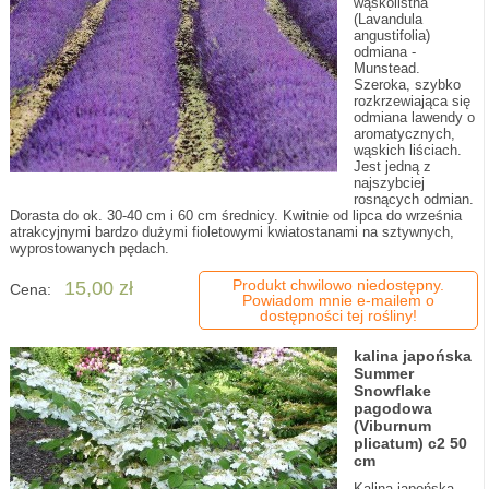
wąskolistna
(Lavandula
angustifolia)
odmiana -
Munstead.
Szeroka, szybko
rozkrzewiająca się
odmiana lawendy o
aromatycznych,
wąskich liściach.
Jest jedną z
najszybciej
rosnących odmian.
Dorasta do ok. 30-40 cm i 60 cm średnicy. Kwitnie od lipca do września
atrakcyjnymi bardzo dużymi fioletowymi kwiatostanami na sztywnych,
wyprostowanych pędach.
Produkt chwilowo niedostępny.
15,00 zł
Cena:
Powiadom mnie e-mailem o
dostępności tej rośliny!
kalina japońska
Summer
Snowflake
pagodowa
(Viburnum
plicatum) c2 50
cm
Kalina japońska -