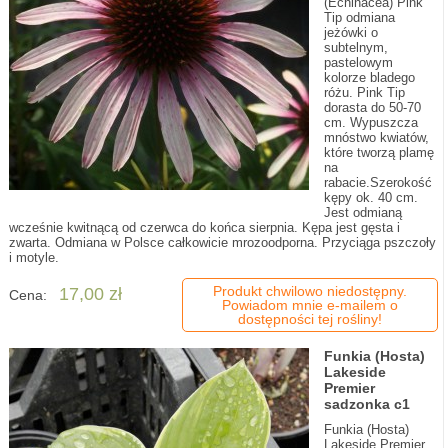
(Echinacea) Pink
Tip odmiana
jeżówki o
subtelnym,
pastelowym
kolorze bladego
różu. Pink Tip
dorasta do 50-70
cm. Wypuszcza
mnóstwo kwiatów,
które tworzą plamę
na
rabacie.Szerokość
kępy ok. 40 cm.
Jest odmianą
wcześnie kwitnącą od czerwca do końca sierpnia. Kępa jest gęsta i
zwarta. Odmiana w Polsce całkowicie mrozoodporna. Przyciąga pszczoły
i motyle.
Produkt chwilowo niedostępny.
17,00 zł
Cena:
Powiadom mnie e-mailem o
dostępności tej rośliny!
Funkia (Hosta)
Lakeside
Premier
sadzonka c1
Funkia (Hosta)
Lakeside Premier