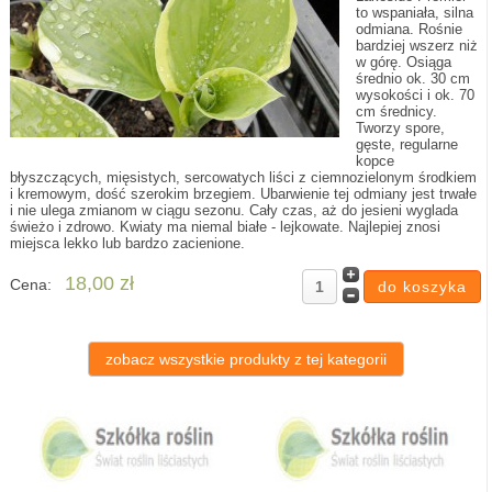
to wspaniała, silna
odmiana. Rośnie
bardziej wszerz niż
w górę. Osiąga
średnio ok. 30 cm
wysokości i ok. 70
cm średnicy.
Tworzy spore,
gęste, regularne
kopce
błyszczących, mięsistych, sercowatych liści z ciemnozielonym środkiem
i kremowym, dość szerokim brzegiem. Ubarwienie tej odmiany jest trwałe
i nie ulega zmianom w ciągu sezonu. Cały czas, aż do jesieni wyglada
świeżo i zdrowo. Kwiaty ma niemal białe - lejkowate. Najlepiej znosi
miejsca lekko lub bardzo zacienione.
18,00 zł
Cena:
zobacz wszystkie produkty z tej kategorii