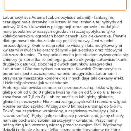
Laburnocytisus Adama (Laburnocytisus adamii) - fantazyjne,
czarujące małe drzewko lub krzew. Mimo istnienia tej hybrydy od
połowy XIX w. i łatwości w pielęgnacji oraz uprawie - nadal jest
mało popularne w naszych ogrodach i raczej spotykane tylko
kolekcjonersko w ogrodach botanicznych jako ciekawostka. Pewnie
dlatego nawet nie doczekało się polskiej nazwy. Jest w pełni
mrozoodporny. Kwitnie na przełomie wiosny i lata motylkowatymi
kwiatami w dwóch kolorach: żółtymi - jak złotokap oraz różowymi
jak szczodrzeniec. Ta wspaniała cecha jest efektem wytworzenia się
chimery (u której tkanki jednego gatunku okrywają całkowicie tkanki
drugiego gatunku) złożonej z dwóch gatunków anagyroides
Laburnum i Chamaecytisus purpureus. Kawałek Chamaecytisus
purpureus jest zaszczepiona na pniu anagyroides Laburnum i
otrzymana mieszanka komórek roślinnych daje taki ciekawy efekt.
Liście trójpalczaste jak w złotokapie.
Preferuje stanowisko słoneczne i przepuszczalną, lekko wilgotną
glebę o ph od 6 do 8 ( gleba kwaśna ma ph od 5,6 do 6 a lekko
zasadowa od 7,6 do 8). Laburnumcitisus lubi gleby gliniaste,
gliniasto-piaszczyste. Nie znosi zalegających wód i namiaru wilgoci.
Rośnie bardzo szybko. W ciągu ok.3 lat może urosnąć do 5-6 m.
Pokrój ma częściowo wzniesiony, a częściowy zwisający ( jak u
szczodrzeńca). Pędy i gałęzie lubią się przewieszać, jakby chciały
nam się pochwalić swoimi atrakcyjnymi kwiatami. Przycinamy
późną zimą lub wczesną wiosną przed rozwojem liści. Wycinamy
dziczki i odrosty z karpy i tylko nieznacznie korygujemy niektóre