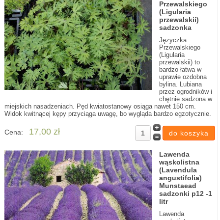
Przewalskiego
(Ligularia
przewalskii)
sadzonka
Języczka
Przewalskiego
(Ligularia
przewalskii) to
bardzo łatwa w
uprawie ozdobna
bylina. Lubiana
przez ogrodników i
chętnie sadzona w
miejskich nasadzeniach. Pęd kwiatostanowy osiąga nawet 150 cm.
Widok kwitnącej kępy przyciąga uwagę, bo wygląda bardzo egzotycznie.
17,00 zł
Cena:
Lawenda
wąskolistna
(Lavendula
angustifolia)
Munstaead
sadzonki p12 -1
litr
Lawenda