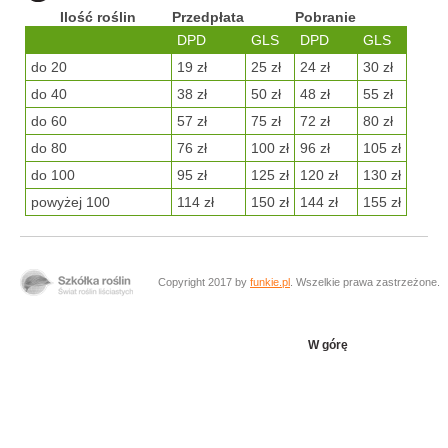
Ilość roślin
Przedpłata
Pobranie
DPD
GLS
DPD
GLS
do 20
19 zł
25 zł
24 zł
30 zł
do 40
38 zł
50 zł
48 zł
55 zł
do 60
57 zł
75 zł
72 zł
80 zł
do 80
76 zł
100 zł
96 zł
105 zł
do 100
95 zł
125 zł
120 zł
130 zł
powyżej 100
114 zł
150 zł
144 zł
155 zł
Copyright 2017 by
funkie.pl
. Wszelkie prawa zastrzeżone.
W górę