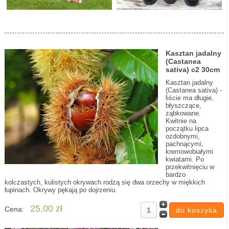
Kasztan jadalny
(Castanea
sativa) c2 30cm
Kasztan jadalny
(Castanea sativa) -
liście ma długie,
błyszczące,
ząbkowane.
Kwitnie na
początku lipca
ozdobnymi,
pachnącymi,
kremowobiałymi
kwiatami. Po
przekwitnięciu w
bardzo
kolczastych, kulistych okrywach rodzą się dwa orzechy w miękkich
łupinach. Okrywy pękają po dojrzeniu.
25,00 zł
Cena: