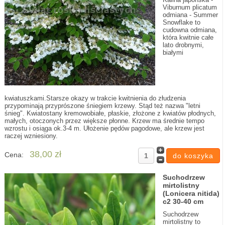
Viburnum plicatum
odmiana - Summer
Snowflake to
cudowna odmiana,
która kwitnie całe
lato drobnymi,
białymi
kwiatuszkami.Starsze okazy w trakcie kwitnienia do złudzenia
przypominają przyprószone śniegiem krzewy. Stąd też nazwa "letni
śnieg". Kwiatostany kremowobiałe, płaskie, złożone z kwiatów płodnych,
małych, otoczonych przez większe płonne. Krzew ma średnie tempo
wzrostu i osiąga ok.3-4 m. Ułożenie pędów pagodowe, ale krzew jest
raczej wzniesiony.
38,00 zł
Cena:
Suchodrzew
mirtolistny
(Lonicera nitida)
c2 30-40 cm
Suchodrzew
mirtolistny to