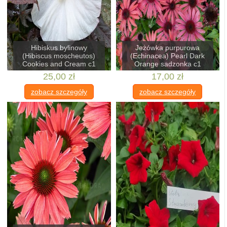
Hibiskus bylinowy
Jeżówka purpurowa
(Hibiscus moscheutos)
(Echinacea) Pearl Dark
Cookies and Cream c1
Orange sadzonka c1
25,00 zł
17,00 zł
zobacz szczegóły
zobacz szczegóły