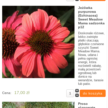
Jeżówka
purpurowa
(Echinacea)
Sweet Meadow
Mama sadzonka
p12
Doskonale różowe,
lekko zwinięte
płatki otaczają
głębokie czerwone
szyszki Sweet
Meadow Mama.
Nowa, udana i
pełna ognistej
energii, która
rozświetli rabatę,
małą przestrzeń
ogrodową lub
donice na
werandzie, tarasie
lub patio.
17,00 zł
Cena:
Proso
rózgowate