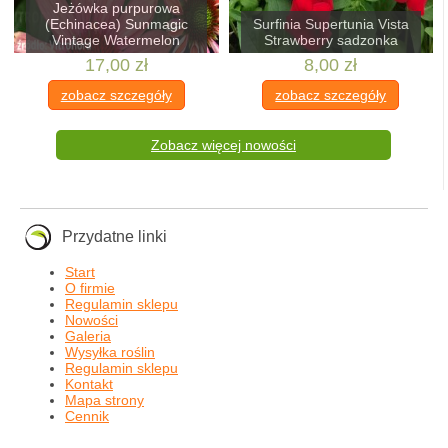
Jeżówka purpurowa
(Echinacea) Sunmagic
Surfinia Supertunia Vista
Vintage Watermelon
Strawberry sadzonka
17,00 zł
8,00 zł
zobacz szczegóły
zobacz szczegóły
Zobacz więcej nowości
Przydatne linki
Start
O firmie
Regulamin sklepu
Nowości
Galeria
Wysyłka roślin
Regulamin sklepu
Kontakt
Mapa strony
Cennik