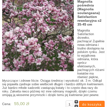
Magnolia
pośrednia
(Magnolia
soulangeana)
Satisfaction
rewelacyjna c2
35-45 cm
Magnolia
Satisfaction
drzewko,
pachnąca! Zupełnie
nowa odmiana i
trudno dostępna na
polskim rynku. Jest
to wyjątkowa
odmiana, która
oprócz
efektownych,
pachnących różami
kwiatów ma
również piękne,
błyszczące i zdrowe liście. Osiąga średnicę i wysokość ok. 3 m. Odkąd
się pojawiła zjednuje sobie wielbicieli długim i bardzo obfitym kwitnieniem.
Już bardzo młode sadzonki zawiązują kwiaty i to często dwa razy do
roku. Zakwita nieco później niż inne odmiany magnolii, dzięki czemu
omijają ją wiosenne przymrozki i dzięki temu jej kwitnienie jest pewne.
55,00 zł
Cena: