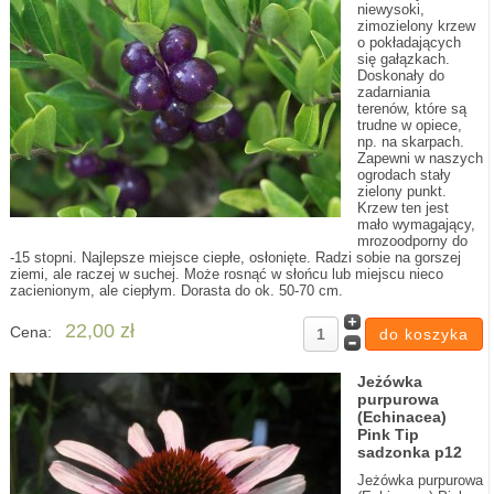
niewysoki,
zimozielony krzew
o pokładających
się gałązkach.
Doskonały do
zadarniania
terenów, które są
trudne w opiece,
np. na skarpach.
Zapewni w naszych
ogrodach stały
zielony punkt.
Krzew ten jest
mało wymagający,
mrozoodporny do
-15 stopni. Najlepsze miejsce ciepłe, osłonięte. Radzi sobie na gorszej
ziemi, ale raczej w suchej. Może rosnąć w słońcu lub miejscu nieco
zacienionym, ale ciepłym. Dorasta do ok. 50-70 cm.
22,00 zł
Cena:
Jeżówka
purpurowa
(Echinacea)
Pink Tip
sadzonka p12
Jeżówka purpurowa