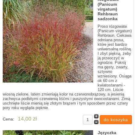
(Panicum
virgatum)
Rehbraun
sadzonka
Proso rózgowate
(Panicum virgatum)
Rehbraun. Ciekawa
odmiana prosa,
które jest bardzo
uniwersalną rośliną.
I zbyt piękną, żeby
ją przeoczyć w
ogrodzie. Pokrój
ma gęsty, zwarty,
sztywno
wzniesiony. Osiąga
ok 60 cm z
kwiatostanami -
120 cm. Liście
wiosną zielone, latem zmieniają kolor na czerwonobrązowy, a jesienią
zachwyca podbitymi czerwienią liśćmi i puszystymi owocostanami. Zimą
uschnięte liście mienią się złotym brązem i tym sposobem przez cztery
pory roku wygląda pięknie.
14,00 zł
Cena:
Języczka