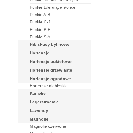
funkie tolerujące słońce
funkie A-B
funkie C-J
funkie P-R
funkie S-Y
hibiskusy bylinowe
hortensje
hortensje bukietowe
hortensje drzewiaste
hortensje ogrodowe
Hortensje niebieskie
kamelie
lagerstroemie
lawendy
magnolie
Magnolie czerwone