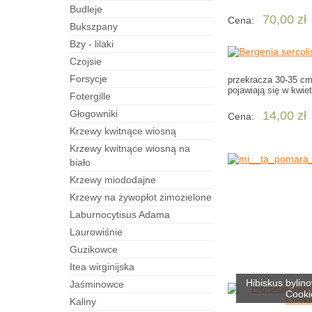
budleje
70,00 zł
Cena:
bukszpany
bzy - lilaki
czojsie
forsycje
przekracza 30-35 cm.
pojawiają się w kwiet
fotergille
Głogowniki
14,00 zł
Cena:
Krzewy kwitnące wiosną
Krzewy kwitnące wiosną na
biało
Krzewy miododajne
Krzewy na żywopłot zimozielone
laburnocytisus Adama
laurowiśnie
guzikowce
itea wirginijska
Hibiskus bylin
jaśminowce
Cooki
kaliny