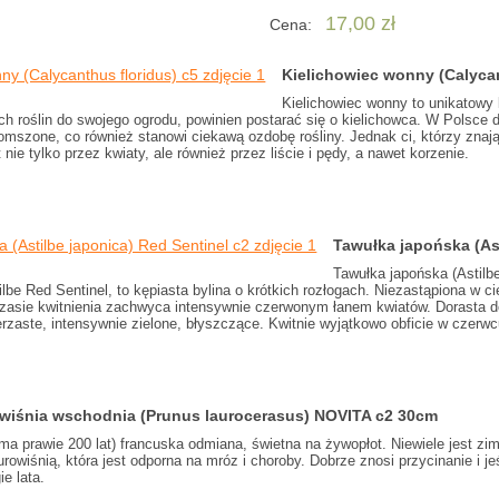
17,00 zł
Cena:
Kielichowiec wonny (Calyca
Kielichowiec wonny to unikatowy
ich roślin do swojego ogrodu, powinien postarać się o kielichowca. W Polsce d
omszone, co również stanowi ciekawą ozdobę rośliny. Jednak ci, którzy znaj
 nie tylko przez kwiaty, ale również przez liście i pędy, a nawet korzenie.
Tawułka japońska (Ast
Tawułka japońska (Astilb
ilbe Red Sentinel, to kępiasta bylina o krótkich rozłogach. Niezastąpiona w
zasie kwitnienia zachwyca intensywnie czerwonym łanem kwiatów. Dorasta do
ierzaste, intensywnie zielone, błyszczące. Kwitnie wyjątkowo obficie w czerwcu
wiśnia wschodnia (Prunus laurocerasus) NOVITA c2 30cm
(ma prawie 200 lat) francuska odmiana, świetna na żywopłot. Niewiele jest zi
urowiśnią, która jest odporna na mróz i choroby. Dobrze znosi przycinanie i je
ie lata.