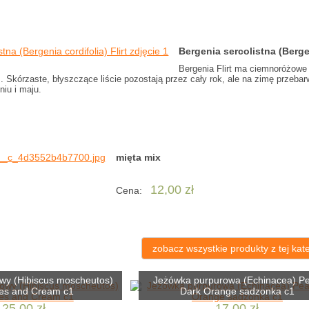
Bergenia sercolistna (Berge
Bergenia Flirt ma ciemnoróżowe k
 Skórzaste, błyszczące liście pozostają przez cały rok, ale na zimę przebar
niu i maju.
mięta mix
12,00 zł
Cena:
zobacz wszystkie produkty z tej kate
owy (Hibiscus moscheutos)
Jeżówka purpurowa (Echinacea) Pe
es and Cream c1
Dark Orange sadzonka c1
25,00 zł
17,00 zł