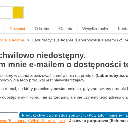
Nowości
O firmie
Galeria
Wysyłka roślin
Konta
cytisus Adama
Laburnocytisus Adama (Laburnocytisus adamii) c5 
chwilowo niedostępny.
 mnie e-mailem o dostępności tej
jesteśmy w stanie zrealizować zamówienia na produkt (
Laburnocytisus
nowy dla tego produktu jest niewystarczający.
es e-mail, na który prześlemy powiadomienie, gdy zamawiany produkt 
e udostępnimy nikomu, nie sprzedamy, ani nie użyjemy tego adresu dla
Jeżówka purpurowa (Echinace