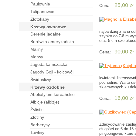
paulownie
25,00 zł
Cena:
tulipanowce
złotokapy
krzewy owocowe
najbardziej znana o
derenie jadalne
szybko do 7-8 m wyso
oraz 5 cm szerokości
borówka amerykańska
maliny
90,00 zł
Cena:
morwy
jagoda kamczacka
jagody Goji - kolcowój
kwiatami. Intensywn
świdośliwy
pochodnie. Warto usu
krzewy ozdobne
skierowanych ku doł
abeliofylum koreańskie
16,00 zł
Cena:
albicje (albizje)
żylistki
złotliny
Zdecydowanie zasług
berberysy
długości od 6 do 15
tawliny
pingpongowe, które 