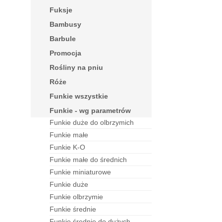
fuksje
bambusy
barbule
Promocja
rośliny na pniu
róże
funkie wszystkie
funkie - wg parametrów
funkie duże do olbrzymich
funkie małe
funkie K-O
funkie małe do średnich
funkie miniaturowe
funkie duże
funkie olbrzymie
funkie średnie
funkie średnie do dużych