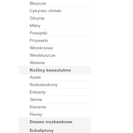
bluszcze
cytryniec chiński
glicynie
miliny
powojniki
przywarki
wiciokrzewy
winobluszcze
wisterie
rośliny kwasolubne
azalie
rododendrony
enkianty
skimie
kiścienie
pierisy
drzewo truskawkowe
eukaliptusy