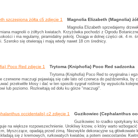
Magnolia Elizabeth (Magnolia) żó
Magnolia Elizabeth sprzedajemy drzewk
dmiana magnolii o żółtych kwiatach. Krzyżówka pochodzi z Ogrodu Botaniczn
kości i ma regularny, piramidalny pokrój. Osiąga w dolnej części ok. 4 m. ś
. Szeroko się otwierają i mają wtedy nawet 18 cm średnicy.
Trytoma (Kniphofia) Poco Red sadzonka
Trytoma (Kniphofia) Poco Red to oryginalna i egz
ie czerwone maczugi pojawiają się całe lato od czerwca do października, b
wać przekwitłe kłosy i dać w ten sposób sygnał roślinie by wypuściła kolejn
owi lub poziomo. Rozkwitają od dołu ku górze "maczugi".
Guzikowiec (Cephalanthus occ
Guzikowiec to rzadko spotykany kr
uje na większe rozpowszechnienie. Urokliwy krzew, o który warto wzbogacić s
 cm, błyszczące, opadają przed zimą. Niezwykle dekoracyjne są główkowate k
składają się z kremowych, rurkowatych kwiatów, a potem owocostanów. Kwitni