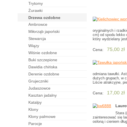
trytomy
żurawki
drzewa ozdobne
ambrowce
oryginalnych i rzadk
miłorząb japoński
cm) od spodu lekko 
stewarcja
który wydzielany jest
wiązy
75,00 zł
Cena:
wiśnie ozdobne
buki szczepione
dawidia chińska
derenie ozdobne
odmiana tawułki. Ast
dużych grupach, w c
grujeczniki
Liście atrakcyjne, p
judaszowce
17,00 zł
Cena:
kasztan jadalny
katalpy
Lauro
klony
Stara 
klony palmowe
zainteresować się la
osłoną i cieniem dług
parocje