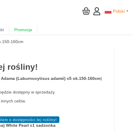
Polski
▼
kt
Promocja
ok.150-160cm
 rośliny!
 Adama (Laburnocytisus adamii) c5 ok.150-160cm
)
będzie dostępny w sprzedaży.
 innych celów.
a) White Pearl c1 sadzonka