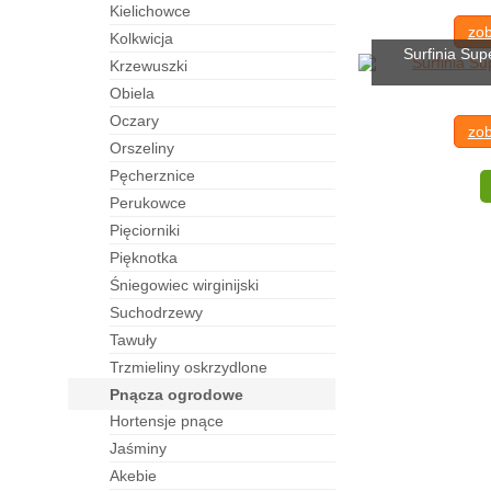
kielichowce
zob
kolkwicja
Surfinia Sup
krzewuszki
obiela
oczary
zob
orszeliny
pęcherznice
perukowce
pięciorniki
pięknotka
śniegowiec wirginijski
suchodrzewy
tawuły
trzmieliny oskrzydlone
pnącza ogrodowe
hortensje pnące
jaśminy
akebie