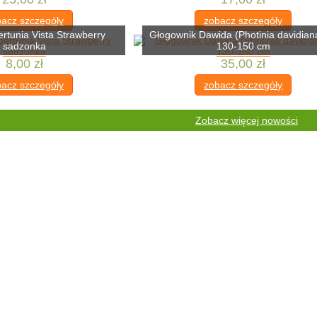
acz szczegóły
zobacz szczegóły
ertunia Vista Strawberry
Głogownik Dawida (Photinia davidian
sadzonka
130-150 cm
8,00 zł
35,00 zł
acz szczegóły
zobacz szczegóły
Zobacz więcej nowości