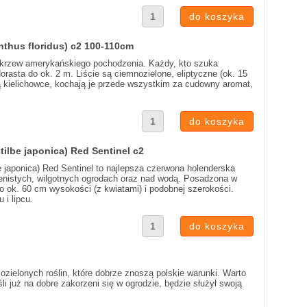
nthus floridus) c2 100-110cm
 krzew amerykańskiego pochodzenia. Każdy, kto szuka
orasta do ok. 2 m. Liście są ciemnozielone, eliptyczne (ok. 15
ą kielichowce, kochają je przede wszystkim za cudowny aromat,
ilbe japonica) Red Sentinel c2
e japonica) Red Sentinel to najlepsza czerwona holenderska
 cienistych, wilgotnych ogrodach oraz nad wodą. Posadzona w
 ok. 60 cm wysokości (z kwiatami) i podobnej szerokości.
 i lipcu.
mozielonych roślin, które dobrze znoszą polskie warunki. Warto
śli już na dobre zakorzeni się w ogrodzie, będzie służył swoją