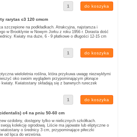
łty rarytas c3 120 cmcm
a szczepione na podkładkach. Atrakcyjna, najstarsza i
ego w Brooklynie w Nowym Jorku z roku 1956 r. Dorasta dość
rednicy. Kwiaty ma duże, 6 - 9 płatkowe o długości 12-15 cm
otyczna wieloletnia roślina, która przykuwa uwagę niezwykłymi
y cieszyć oko swoim wyglądem przypominającym płonące
e kwiaty. Kwiatostany składają się z barwnych rureczek
identalis) c4 na pniu 50-60 cm
zew ozdobny, dostępny tylko w nielicznych szkółkach.
woją kolekcję ogrodową. Liście ma jajowate lub eliptyczne o
wiatostany o średnicy 3 cm, przypominające piłeczki
e od lipca do września.