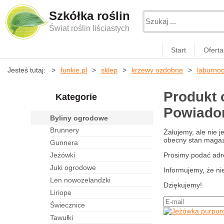
Szkółka roślin
Świat roślin liściastych
Start
Oferta
Jesteś tutaj:
funkie.pl
sklep
krzewy ozdobne
laburno
Produkt 
Kategorie
Powiadom
byliny ogrodowe
brunnery
Żałujemy, ale nie 
obecny stan magazy
gunnera
jeżówki
Prosimy podać adr
juki ogrodowe
Informujemy, że ni
len nowozelandzki
Dziękujemy!
liriope
świecznice
tawułki