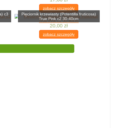
zobacz szczegóły
a) c3
Pięciornik krzewiasty (Potentilla fruticosa)
True Pink c2 30-40cm
20,00 zł
zobacz szczegóły