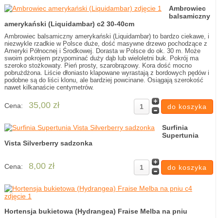
Ambrowiec
balsamiczny
amerykański (Liquidambar) c2 30-40cm
Ambrowiec balsamiczny amerykański (Liquidambar) to bardzo ciekawe, i
niezwykle rzadkie w Polsce duże, dość masywne drzewo pochodzące z
Ameryki Północnej i Środkowej. Dorasta w Polsce do ok. 30 m. Może
swoim pokrojem przypominać duży dąb lub wieloletni buk. Pokrój ma
szeroko stożkowaty. Pień prosty, szarobrązowy. Kora dość mocno
pobrużdżona. Liście dłoniasto klapowane wyrastają z bordowych pędów i
podobne są do liści klonu, ale bardziej powcinane. Osiągają szerokość
nawet kilkanaście centymetrów.
35,00 zł
Cena:
Surfinia
Supertunia
Vista Silverberry sadzonka
8,00 zł
Cena:
Hortensja bukietowa (Hydrangea) Fraise Melba na pniu