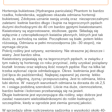
Hortensja bukietowa (Hydrangea paniculata) Phantom to bardzo
rzadka, holenderska, wyjątkowo okazała odmiana hortensji
bukietowej. Zdobywa uznanie swoją urodą oraz niezaprzeczalnymi
zaletami: kwitnie bardzo długo i bujnie na tegorocznych pędach
dużymi dochodzącymi do 40 cm bardzo gęstymi kwiatostanami.
Kwiatostany są wyprostowane, stożkowe, gęste. Składają się
wyłącznie z czteropłatkowych kwiatów płonnych, których jest tak
dużo, że zachodzą na siebie. Początkowo są białe, potem lekko
różowieją. Odmiana w pełni mrozoodporna (do -30 stopni), nie
wymaga okrycia.
Pokrój rośliny jest sztywny, wzniesiony. Nie straszne jej deszcze i
wiatry. Jest bardzo silna.
Kwiatostany pojawiają się na tegorocznych pędach, w związku z
tym należy tę hortensję co roku przycinać, żeby uzyskać pożądany
kształt krzewu oraz większą ilość nowych pędów. Raz na kilka lat
trzeba wykonać cięcie odmładzające. Okres kwitnienia jest długi
(od lipca do października). Najlepiej zapewnić jej ziemię lekko
kwaśną, wilgotną, żyzną i przepuszczalną. Jest to odmiana, która
lubi słońce. W naszych warunkach odmiana ta dorasta do ok.2,5
m. i osiąga podobną szerokość. Liście ma duże, ciemnozielone,
bardzo ładnie i kolorowo przebarwiają się na jesień.
Długie kwitnienie jest wyczerpujące dla rośliny, więc dobrze jest
zasilać nawozami wieloskładnikowymi do roślin kwitnących,
szczególnie, kiedy w ogrodzie jest ziemia gorszej jakości.
W sprzedaży silnie rozkrzewiona sadzonka o wysokości około 40-