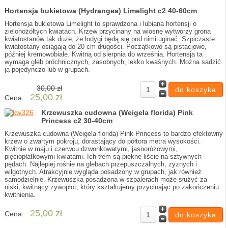
Hortensja bukietowa (Hydrangea) Limelight c2 40-60cm
Hortensja bukietowa Limelight to sprawdzona i lubiana hortensji o
zielonożółtych kwiatach. Krzew przycinany na wiosnę wytworzy grona
kwiatostanów tak duże, że łodygi będą się pod nimi uginać. Szpiczaste
kwiatostany osiągają do 20 cm długości. Początkowo są pistacjowe,
później kremowobiałe. Kwitną od sierpnia do września. Hortensja ta
wymaga gleb próchnicznych, zasobnych, lekko kwaśnych. Można sadzić
ją pojedynczo lub w grupach.
30,00 zł
25,00 zł
Cena:
Krzewuszka cudowna (Weigela florida) Pink
Princess c2 30-40cm
Krzewuszka cudowna (Weigela florida) Pink Princess to bardzo efektowny
krzew o zwartym pokroju, dorastający do półtora metra wysokości.
Kwitnie w maju i czerwcu dzwonkowatymi, jasnoróżowymi,
pięciopłatkowymi kwiatami. Ich tłem są piękne liście na sztywnych
pędach. Najlepiej rośnie na glebach przepuszczalnych, żyznych i
wilgotnych. Atrakcyjnie wygląda posadzony w grupach, jak również
samodzielnie. Krzewuszka posadzona w szpalerach może służyć za
niski, kwitnący żywopłot, który kształtujemy przycinając po zakończeniu
kwitnienia.
25,00 zł
Cena: