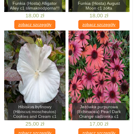
Funkia (Hosta) Alligator
Funkia (Hosta) August
Alley c1 ślimakoodporna!!!
Moon c1 żółta
18,00 zł
18,00 zł
zobacz szczegóły
zobacz szczegóły
Hibiskus bylinowy
Jeżówka purpurowa
(Hibiscus moscheutos)
(Echinacea) Pearl Dark
Cookies and Cream c1
Orange sadzonka c1
25,00 zł
17,00 zł
zobacz szczegóły
zobacz szczegóły