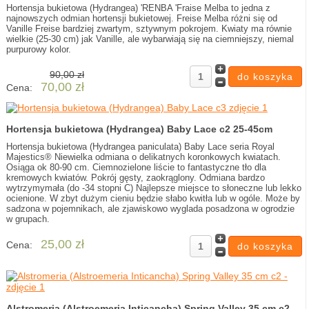
Hortensja bukietowa (Hydrangea) 'RENBA 'Fraise Melba to jedna z
najnowszych odmian hortensji bukietowej. Freise Melba różni się od
Vanille Freise bardziej zwartym, sztywnym pokrojem. Kwiaty ma równie
wielkie (25-30 cm) jak Vanille, ale wybarwiają się na ciemniejszy, niemal
purpurowy kolor.
90,00 zł
70,00 zł
Cena:
Hortensja bukietowa (Hydrangea) Baby Lace c2 25-45cm
Hortensja bukietowa (Hydrangea paniculata) Baby Lace seria Royal
Majestics® Niewielka odmiana o delikatnych koronkowych kwiatach.
Osiąga ok 80-90 cm. Ciemnozielone liście to fantastyczne tło dla
kremowych kwiatów. Pokrój gęsty, zaokrąglony. Odmiana bardzo
wytrzymymała (do -34 stopni C) Najlepsze miejsce to słoneczne lub lekko
ocienione. W zbyt dużym cieniu będzie słabo kwitła lub w ogóle. Może by
sadzona w pojemnikach, ale zjawiskowo wyglada posadzona w ogrodzie
w grupach.
25,00 zł
Cena:
Alstromeria (Alstroemeria Inticancha) Spring Valley 35 cm c2