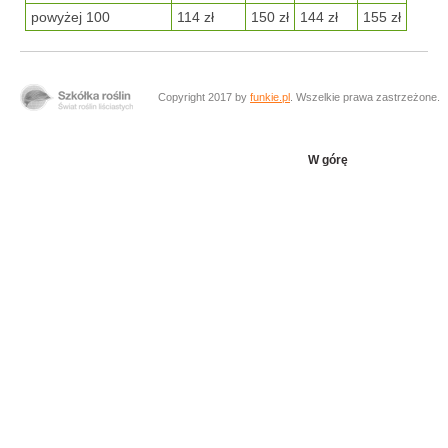
powyżej 100
114 zł
150 zł
144 zł
155 zł
Copyright 2017 by
funkie.pl
. Wszelkie prawa zastrzeżone.
W górę