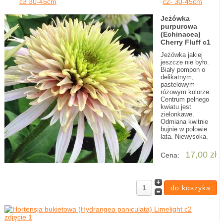
c3 30-45cm
c2- 30-45cm
Jeżówka
purpurowa
(Echinacea)
Cherry Fluff c1
Jeżówka jakiej
jeszcze nie było.
Biały pompon o
delikatnym,
pastelowym
różowym kolorze.
Centrum pełnego
kwiatu jest
zielonkawe.
Odmiana kwitnie
bujnie w połowie
lata. Niewysoka.
17,00 zł
Cena: