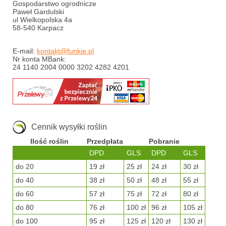
Gospodarstwo ogrodnicze
Paweł Gardulski
ul Wielkopolska 4a
58-540 Karpacz
E-mail:
kontakt@funkie.pl
Nr konta MBank:
24 1140 2004 0000 3202 4282 4201
Cennik wysyłki roślin
Ilość roślin
Przedpłata
Pobranie
DPD
GLS
DPD
GLS
do 20
19 zł
25 zł
24 zł
30 zł
do 40
38 zł
50 zł
48 zł
55 zł
do 60
57 zł
75 zł
72 zł
80 zł
do 80
76 zł
100 zł
96 zł
105 zł
do 100
95 zł
125 zł
120 zł
130 zł