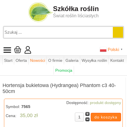
Szkółka roślin
Świat roślin liściastych
Polski
▼
Start
Oferta
Nowości
O firmie
Galeria
Wysyłka roślin
Kontakt
Jesteś tutaj:
funkie.pl
sklep
hortensje bukietowe
Promocja
Hortensja bukietowa (Hydrangea) Phantom c3 40-50cm
Hortensja bukietowa (Hydrangea) Phantom c3 40-
50cm
Dostępność:
produkt dostępny
Symbol:
7565
35,00 zł
Cena: