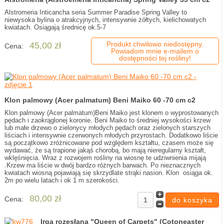
Alstromeria Inticancha seria Summer Paradise Spring Valley to
niewysoka bylina o atrakcyjnych, intensywnie żółtych, kielichowatych
kwiatach. Osiągają średnicę ok.5-7
Produkt chwilowo niedostępny.
45,00 zł
Cena:
Powiadom mnie e-mailem o
dostępności tej rośliny!
Klon palmowy (Acer palmatum) Beni Maiko 60 -70 cm c2
Klon palmowy (Acer palmatum)Beni Maiko jest klonem o wyprostowanych
pędach i zaokrąglonej koronie. Beni Maiko to średniej wysokości krzew
lub małe drzewo o zielonycy młodych pędach oraz zielonych starszych
liściach i intensywnie czerwonych młodych przyrostach. Dodatkowo liście
są początkowo zróżnicowane pod względem kształtu, czasem może się
wydawać, że są trapione jakąś chorobą, bo mają nieregularny kształt,
wklęśnięcia. Wraz z rozwojem rośliny na wiosnę te udziwnienia mijają
.Krzew ma liście w dwój bardzo różnych barwach. Po nieznacznych
kwiatach wiosną pojawiają się skrzydlate strąki nasion. Klon osiąga ok.
2m po wielu latach i ok 1 m szerokości.
80,00 zł
Cena:
Irga rozesłana "Queen of Carpets" (Cotoneaster