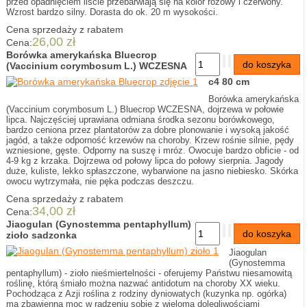
przed opadnięciem liście przebarwiają się na kolor różowy i czerwony.
Wzrost bardzo silny. Dorasta do ok. 20 m wysokości.
Cena sprzedaży z rabatem
26,00 zł
Cena:
Borówka amerykańska Bluecrop
(Vaccinium corymbosum L.) WCZESNA
c4 80 cm
Borówka amerykańska
(Vaccinium corymbosum L.) Bluecrop WCZESNA, dojrzewa w połowie
lipca. Najczęściej uprawiana odmiana środka sezonu borówkowego,
bardzo ceniona przez plantatorów za dobre plonowanie i wysoką jakość
jagód, a także odporność krzewów na choroby. Krzew rośnie silnie, pędy
wzniesione, gęste. Odporny na suszę i mróz. Owocuje bardzo obficie - od
4-9 kg z krzaka. Dojrzewa od połowy lipca do połowy sierpnia. Jagody
duże, kuliste, lekko spłaszczone, wybarwione na jasno niebiesko. Skórka
owocu wytrzymała, nie pęka podczas deszczu.
Cena sprzedaży z rabatem
34,00 zł
Cena:
Jiaogulan (Gynostemma pentaphyllum)
zioło sadzonka
Jiaogulan
(Gynostemma
pentaphyllum) - zioło nieśmiertelności - oferujemy Państwu niesamowitą
roślinę, którą śmiało można nazwać antidotum na choroby XX wieku.
Pochodząca z Azji roślina z rodziny dyniowatych (kuzynka np. ogórka)
ma zbawienną moc w radzeniu sobie z wieloma dolegliwościami