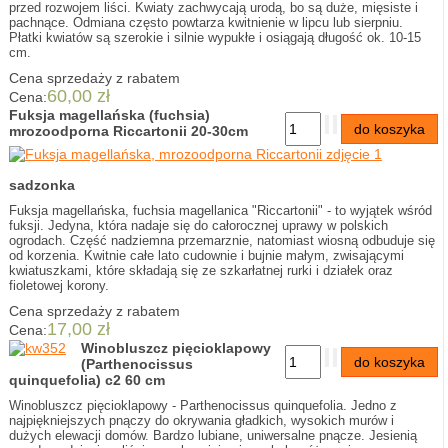
przed rozwojem liści. Kwiaty zachwycają urodą, bo są duże, mięsiste i
pachnące. Odmiana często powtarza kwitnienie w lipcu lub sierpniu.
Płatki kwiatów są szerokie i silnie wypukłe i osiągają długość ok. 10-15
cm.
Cena sprzedaży z rabatem
60,00 zł
Cena:
Fuksja magellańska (fuchsia)
mrozoodporna Riccartonii 20-30cm
sadzonka
Fuksja magellańska, fuchsia magellanica "Riccartonii" - to wyjątek wśród
fuksji. Jedyna, która nadaje się do całorocznej uprawy w polskich
ogrodach. Część nadziemna przemarznie, natomiast wiosną odbuduje się
od korzenia. Kwitnie całe lato cudownie i bujnie małym, zwisającymi
kwiatuszkami, które składają się ze szkarłatnej rurki i działek oraz
fioletowej korony.
Cena sprzedaży z rabatem
17,00 zł
Cena:
Winobluszcz pięcioklapowy
(Parthenocissus
quinquefolia) c2 60 cm
Winobluszcz pięcioklapowy - Parthenocissus quinquefolia. Jedno z
najpiękniejszych pnączy do okrywania gładkich, wysokich murów i
dużych elewacji domów. Bardzo lubiane, uniwersalne pnącze. Jesienią