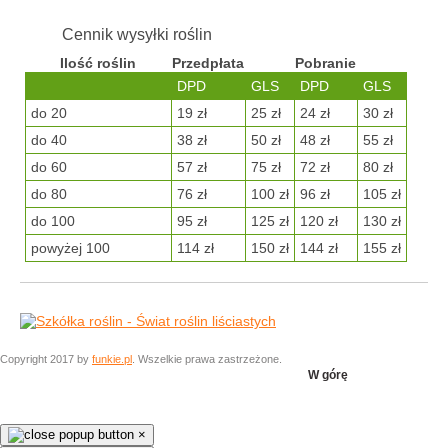
Cennik wysyłki roślin
Ilość roślin
Przedpłata
Pobranie
DPD
GLS
DPD
GLS
do 20
19 zł
25 zł
24 zł
30 zł
do 40
38 zł
50 zł
48 zł
55 zł
do 60
57 zł
75 zł
72 zł
80 zł
do 80
76 zł
100 zł
96 zł
105 zł
do 100
95 zł
125 zł
120 zł
130 zł
powyżej 100
114 zł
150 zł
144 zł
155 zł
Copyright 2017 by
funkie.pl
. Wszelkie prawa zastrzeżone.
W górę
×