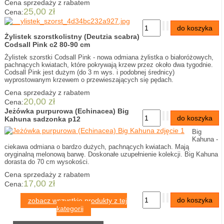
Cena sprzedaży z rabatem
25,00 zł
Cena:
Żylistek szorstkolistny (Deutzia scabra)
Codsall Pink c2 80-90 cm
Żylistek szorstki Codsall Pink - nowa odmiana żylistka o białoróżowych,
pachnących kwiatach, które pokrywają krzew przez około dwa tygodnie.
Codsall Pink jest dużym (do 3 m wys. i podobnej średnicy)
wyprostowanym krzewem o przewieszających się pędach.
Cena sprzedaży z rabatem
20,00 zł
Cena:
Jeżówka purpurowa (Echinacea) Big
Kahuna sadzonka p12
Big
Kahuna -
ciekawa odmiana o bardzo dużych, pachnących kwiatach. Mają
oryginalną melonową barwę. Doskonałe uzupełnienie kolekcji. Big Kahuna
dorasta do 70 cm wysokości.
Cena sprzedaży z rabatem
17,00 zł
Cena:
zobacz wszystkie produkty z tej
kategorii