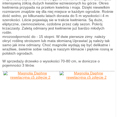
intensywną żółcią dużych kwiatów wzniesionych ku górze. Okres
kwitnienia przypada na przełom kwietnia i maja. Dzięki niewielkim
rozmiarom znajdzie się dla niej miejsce w każdym ogrodzie. Rośnie
dość wolno, po kilkunastu latach dorasta do 5 m wysokości i 4 m
szerokości. Liście pojawiają sie w trakcie kwitnienia. Są duże,
eliptyczne, ciemnozielone, ozdobne przez cały sezon. Pokrój
krzaczasty. Zaletą odmiany jest kwitnienie już bardzo młodych
roślin.
mrozoodporność do - 15 stopni. W dwie pierwsze zimy należy
okryć roślinę stroiszem lub mata słomianą.Uprawiać ją należy tak
samo jak inne odmiany. Choć magnolie wydają się być delikatne i
wrażliwe, świetnie sobie radzą w naszym klimacie i pięknie rosną w
polskich ogrodach.
W sprzedaży drzewko o wysokości 70-80 cm, w doniczce o
pojemności 3 litrów.