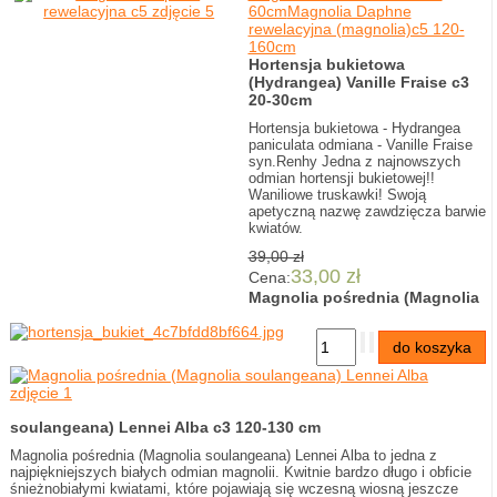
60cm
Magnolia Daphne
rewelacyjna (magnolia)c5 120-
160cm
Hortensja bukietowa
(Hydrangea) Vanille Fraise c3
20-30cm
Hortensja bukietowa - Hydrangea
paniculata odmiana - Vanille Fraise
syn.Renhy Jedna z najnowszych
odmian hortensji bukietowej!!
Waniliowe truskawki! Swoją
apetyczną nazwę zawdzięcza barwie
kwiatów.
39,00 zł
33,00 zł
Cena:
Magnolia pośrednia (Magnolia
soulangeana) Lennei Alba c3 120-130 cm
Magnolia pośrednia (Magnolia soulangeana) Lennei Alba to jedna z
najpiękniejszych białych odmian magnolii. Kwitnie bardzo długo i obficie
śnieżnobiałymi kwiatami, które pojawiają się wczesną wiosną jeszcze