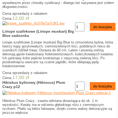
wywołanymi przez choroby cywilizacji - dlatego też nazywana jest ziołem
długowieczności.
Cena sprzedaży z rabatem
12,00 zł
Cena:
Liriope szafirkowe (Liriope muskari) Big
Blue sadzonka
Liriope szafirkowe (Liriope muskari) Big Blue to zimozielona bylina, która
tworzy kępy językowatych, ciemnozielonych liści, podobnych nieco do
szerokich źdźbeł trawy. Dorasta do 60 cm. Latem i jesienią rośliną
dekorują gęste kwiatostany fioletoworóżowych, kuleczkowatych kwiatów.
Ich jaskrawy kolor pięknie kontrastuje z nasyconą zielenią liści. Po
przekwitnięciu owocami są czarne jagódki, które oblepiają pędy
kwiatostanowe.
Cena sprzedaży z rabatem
17,00 zł
Cena:
Hibiskus bylinowy (Hibiscus) Plum
Crazy p12
Hibiskus Plum Crazy - zwarta odmiana dorastająca do ok. 1 m
wysokości. Kwiaty ma w odcieniu głębokiego różu z ciemniejszym
oczkiem. Płatki są lekko falowane, dzięki czemu walory dekoracyjne są
jeszcze większe.