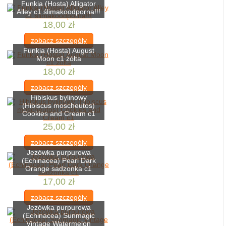
Funkia (Hosta) Alligator
Alley c1 ślimakoodporna!!!
18,00 zł
zobacz szczegóły
Funkia (Hosta) August
Moon c1 żółta
18,00 zł
zobacz szczegóły
Hibiskus bylinowy
(Hibiscus moscheutos)
Cookies and Cream c1
25,00 zł
zobacz szczegóły
Jeżówka purpurowa
(Echinacea) Pearl Dark
Orange sadzonka c1
17,00 zł
zobacz szczegóły
Jeżówka purpurowa
(Echinacea) Sunmagic
Vintage Watermelon