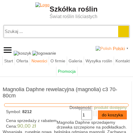
Szkółka roślin
Świat roślin liściastych
Polski
▼
Start
Oferta
Nowości
O firmie
Galeria
Wysyłka roślin
Kontakt
Jesteś tutaj:
funkie.pl
sklep
magnolie
Promocja
Magnolia Daphne rewelacyjna (magnolia) c3 70-80cm
Magnolia Daphne rewelacyjna (magnolia) c3 70-
80cm
Dostępność:
produkt dostępny
Symbol:
8212
Cena sprzedaży z rabatem
Magnolia Daphne sprzedajemy
90,00 zł
Cena:
drzewka szczepione na podkładkach.
Wspaniała, zupełnie nowa, belgijska odmiana magnolii. Zachwyca