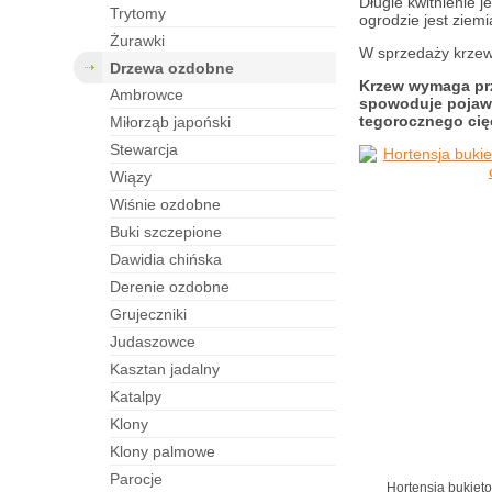
Długie kwitnienie j
trytomy
ogrodzie jest ziemi
żurawki
W sprzedaży krzew 
drzewa ozdobne
Krzew wymaga przy
ambrowce
spowoduje pojawi
tegorocznego cię
miłorząb japoński
stewarcja
wiązy
wiśnie ozdobne
buki szczepione
dawidia chińska
derenie ozdobne
grujeczniki
judaszowce
kasztan jadalny
katalpy
klony
klony palmowe
parocje
Hortensja bukiet