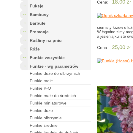
18,00 zł
Cena:
fuksje
bambusy
barbule
ciernisty krzew o l
Promocja
W łagodne zimy mogą
a jesienią kuliste ow
rośliny na pniu
25,00 zł
Cena:
róże
funkie wszystkie
funkie - wg parametrów
funkie duże do olbrzymich
funkie małe
funkie K-O
funkie małe do średnich
funkie miniaturowe
funkie duże
funkie olbrzymie
funkie średnie
funkie średnie do dużych