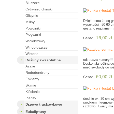
bluszcze
cytryniec chiński
glicynie
Dzięki temu że są gr
miliny
wysokości i 50-60 cm
powojniki
gęsta, o regularnym 
przywarki
16,00 zł
Cena:
wiciokrzewy
winobluszcze
wisterie
odstrasza komary!!!
rośliny kwasolubne
Doskonała roślina d
azalie
mieć swobodę do rośn
rododendrony
60,00 zł
Cena:
enkianty
skimie
kiścienie
pierisy
średnio ok. 30 cm w
środkiem i kremowym
drzewo truskawkowe
i zdrowo. Kwiaty ma 
eukaliptusy