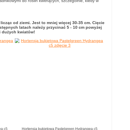
ładnikowymi do roślin kwitnących, szczególnie, kiedy w
cząc od ziemi. Jest to mniej więcej 30-35 cm. Cięcie
tępnych latach należy przycinać 5 - 10 cm powyżej
i dużych kwiatów!
ea c5
Hortensja bukietowa Pastelgreen Hydrangea c5