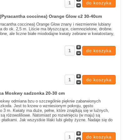
 (Pyracantha coccinea) Orange Glow c2 30-40cm
yracantha coccinea) Orange Glow znany i niezmiennie lubiany
a do ok. 2,5 m. Liście ma błyszczące, ciemnozielone, drobne.
ne, ale liczne białe miododajne kwiaty zebrane w kwiatostany,
wica Moskwy sadzonka 20-30 cm
 Moskwy odmiana bzu o szczególnie pięknie zabarwionych
szkoda. Jest to krzew o wzniesionym pokroju, gęsto
o 3 m. Kwiaty ma duże, pełne, które znajdują się w luźnych,
ą różowoliliowe. Natomiast po rozwinięciu (w maju) są
płatkami. Jak wszystkie lilaki lubi gleby żyzne. Nadaje się do