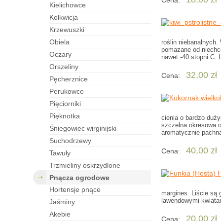
Cena:
kielichowce
kolkwicja
krzewuszki
obiela
roślin niebanalnych
pomazane od niechcen
oczary
nawet -40 stopni C. 
orszeliny
32,00 zł
Cena:
pęcherznice
perukowce
pięciorniki
pięknotka
cienia o bardzo duż
szczelna okresowa os
śniegowiec wirginijski
aromatycznie pachnąc
suchodrzewy
40,00 zł
Cena:
tawuły
trzmieliny oskrzydlone
pnącza ogrodowe
hortensje pnące
margines. Liście są
lawendowymi kwiatam
jaśminy
akebie
20,00 zł
Cena: