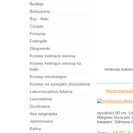
budleje
bukszpany
bzy - lilaki
czojsie
forsycje
fotergille
Głogowniki
Krzewy kwitnące wiosną
Krzewy kwitnące wiosną na
biało
Hortensja bukiet
Krzewy miododajne
Krzewy na żywopłot zimozielone
Hortensja buk
laburnocytisus Adama
laurowiśnie
guzikowce
wysokość 60 cm. Liśc
itea wirginijska
Margines liścia jest
jaśminowce
kwiatami. Odmiana ta
kaliny
18,00 zł