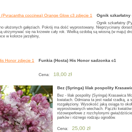
Ognik szkarłatny
Ognik szkarłatny (P
uźno ułożonych gałęziach. Pokrój ma dość wyprostowany. Nieprzycinany dorast
 utrzymywać się na krzewie cały rok. Wielką ozdobą są wiosną (w maju) drob
oce w kolorze jarzębiny,
Funkia (Hosta) His Honor sadzonka c1
18,00 zł
Cena:
Bez (Syringa) lilak pospolity Krasa
Bez - lilak pospolity (Syringa) Krasawica
kwiatach. Odmiana ta jest nadal rzadką, a 
rozgałęziony. Wysokość jaką osiąga to okoł
wyprostowanych wiechach. Pączki kwiatów s
różowoperłowe z rozchylonymi gwiaździście 
parków i różnego rodzaju ogrodów.
25,00 zł
Cena: