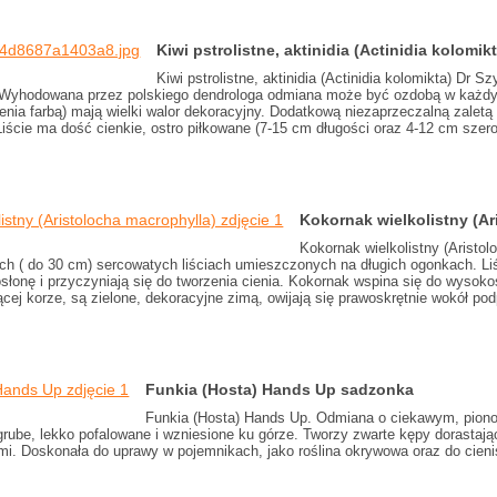
Kiwi pstrolistne, aktinidia (Actinidia kolom
Kiwi pstrolistne, aktinidia (Actinidia kolomikta) Dr 
. Wyhodowana przez polskiego dendrologa odmiana może być ozdobą w każdym 
ia farbą) mają wielki walor dekoracyjny. Dodatkową niezaprzeczalną zaletą 
Liście ma dość cienkie, ostro piłkowane (7-15 cm długości oraz 4-12 cm szero
Kokornak wielkolistny (A
Kokornak wielkolistny (Aristo
ych ( do 30 cm) sercowatych liściach umieszczonych na długich ogonkach. Li
łonę i przyczyniają się do tworzenia cienia. Kokornak wspina się do wysoko
ej korze, są zielone, dekoracyjne zimą, owijają się prawoskrętnie wokół pod
Funkia (Hosta) Hands Up sadzonka
Funkia (Hosta) Hands Up. Odmiana o ciekawym, pionow
 grube, lekko pofalowane i wzniesione ku górze. Tworzy zwarte kępy dorasta
i. Doskonała do uprawy w pojemnikach, jako roślina okrywowa oraz do cieni