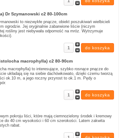
ikta) Dr Szymanowski c2 80-100cm
Szymanowski to niezwykłe pnącze, obiekt poszukiwań wielbicieli
ogrodzie. Jej oryginalnie zabarwione liście (niczym
tej rośliny jest niebywała odporność na mróz. Wytrzymuje
kości).
ristolocha macrophylla) c2 80-90cm
locha macrophylla) to interesujące, szybko rosnące pnącze do
ście układają się na siebie dachówkowato, dzięki czemu tworzą
ści ok.10 m, a jego roczny przyrost to ok.1 m. Pędy o
pór.
ym pokroju liści, które mają ciemnozielony środek i kremowy
jące do 40 cm wysokości i 60 cm szerokości. Latem zakwita
stych rabat.