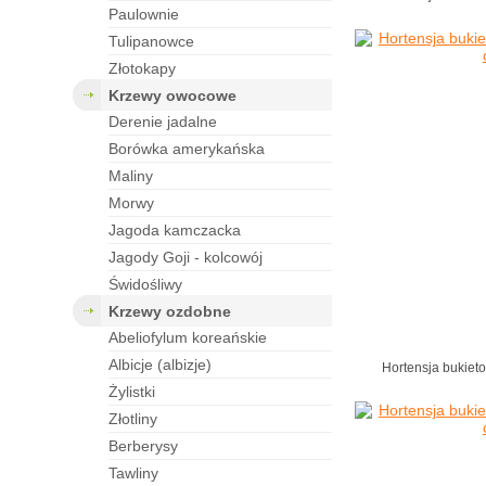
paulownie
tulipanowce
złotokapy
krzewy owocowe
derenie jadalne
borówka amerykańska
maliny
morwy
jagoda kamczacka
jagody Goji - kolcowój
świdośliwy
krzewy ozdobne
abeliofylum koreańskie
albicje (albizje)
Hortensja bukiet
żylistki
złotliny
berberysy
tawliny