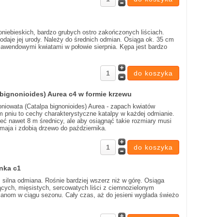
oniebieskich, bardzo grubych ostro zakończonych liściach.
 dodaje jej urody. Należy do średnich odmian. Osiąga ok. 35 cm
 lawendowymi kwiatami w połowie sierpnia. Kępa jest bardzo
 bignonioides) Aurea c4 w formie krzewu
goniowata (Catalpa bignonioides) Aurea - zapach kwiatów
 pniu to cechy charakterystyczne katalpy w każdej odmianie.
ć nawet 8 m średnicy, ale aby osiągnąć takie rozmiary musi
 maja i zdobią drzewo do października.
nka c1
 silna odmiana. Rośnie bardziej wszerz niż w górę. Osiąga
ących, mięsistych, sercowatych liści z ciemnozielonym
mianom w ciągu sezonu. Cały czas, aż do jesieni wyglada świeżo