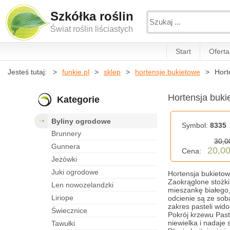
Szkółka roślin
Świat roślin liściastych
Start
Oferta
Jesteś tutaj:
funkie.pl
sklep
hortensje bukietowe
Hort
Hortensja buk
Kategorie
byliny ogrodowe
Symbol:
8335
brunnery
30,0
gunnera
20,00
Cena:
jeżówki
juki ogrodowe
Hortensja bukietow
Zaokrąglone stożki,
len nowozelandzki
mieszankę białego
liriope
odcienie są ze sobą
zakres pasteli wid
świecznice
Pokrój krzewu Past
niewielka i nadaje
tawułki