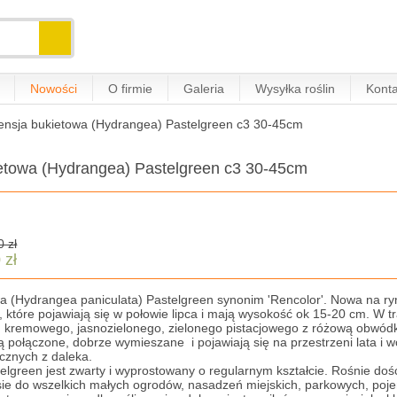
Nowości
O firmie
Galeria
Wysyłka roślin
Konta
ensja bukietowa (Hydrangea) Pastelgreen c3 30-45cm
ietowa (Hydrangea) Pastelgreen c3 30-45cm
0 zł
 zł
a (Hydrangea paniculata) Pastelgreen synonim 'Rencolor'. Nowa na ry
 które pojawiają się w połowie lipca i mają wysokość ok 15-20 cm. W tra
, kremowego, jasnozielonego, zielonego pistacjowego z różową obwódk
 połączone, dobrze wymieszane i pojawiają się na przestrzeni lata i wc
ocznych z daleka.
elgreen jest zwarty i wyprostowany o regularnym kształcie. Rośnie doś
 sie do wszelkich małych ogrodów, nasadzeń miejskich, parkowych, poje