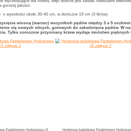
est wyczerpujące dla rośliny, więc dobrze jest zasilać nawozami wielosk
a gorszej jakości.
o wysokości około 30-45 cm, w doniczce 19 cm (3 litrów).
cięcia wiosną (marzec) wszystkich pędów między 3 a 5 oczkiem li
enie się nowych silnych, gotowych do zakwitnięcia pędów. W nas
cia. Tylko corocznie przycinany krzew wydaje mnóstwo pięknych 
owa Pastelgreen Hydrangea c5
Hortensja bukietowa Pastelgreen Hydrang