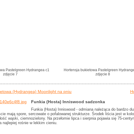
owa Pastelgreen Hydrangea c1
Hortensja bukietowa Pastelgreen Hydrang
zdjęcie 7
zdjęcie 8
ietowa (Hydrangea) Moonlight na pniu
H
Funkia (Hosta) Inniswood sadzonka
Funkia (Hosta) Inniswood - odmiana należąca do bardzo d
ie mają spore, sercowate o pofalowanej strukturze. Środek liścia jest w kol
 dość wąski, ciemnozielony. Na przełomie lipca i sierpnia pojawia się 75-ce
 najlepiej rośnie w lekkim cieniu.