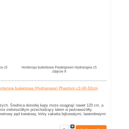
ea c5
Hortensja bukietowa Pastelgreen Hydrangea c5
zdjęcie 9
ortensja bukietowa (Hydrangea) Phantom c3 40-50cm
użych. Średnica dorosłej kępy może osiągnąć nawet 120 cm, a
orze zielonożółtym przechodzący latem w jaskrawożółty.
ntymetrowy pęd kwiatowy, który zakwita lejkowatymi, lawendowymi