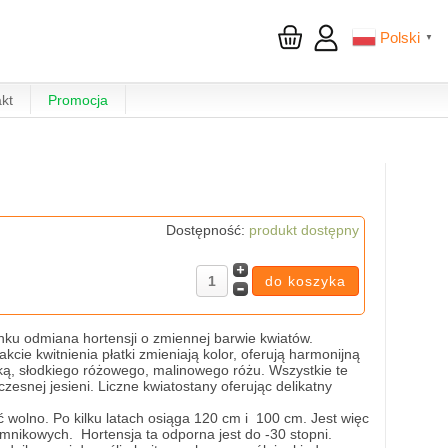
Polski
▼
kt
Promocja
Dostępność:
produkt dostępny
nku odmiana hortensji o zmiennej barwie kwiatów.
kcie kwitnienia płatki zmieniają kolor, oferują harmonijną
ą, słodkiego różowego, malinowego różu. Wszystkie te
zesnej jesieni. Liczne kwiatostany oferując delikatny
ć wolno. Po kilku latach osiąga 120 cm i 100 cm. Jest więc
mnikowych. Hortensja ta odporna jest do -30 stopni.