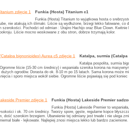
Funkia (Hosta) Titanium c1
Funkia (Hosta) Titanium to wyjątkowa hosta o srebrzyst
ube, nie atakują ich ślimaki. Liście są wydłużone, brzegi lekko falowane, co
 szerokości. Pochodzi od odmian : Urajiro Hachijo oraz Blue Clown. Kwitnie
pokroju. Liście mocno woskowane z obu stron, dobrze trzymają kolor.
Katalpa, surmia (Catalpa
Katalpa pospolita, surmia bi
 Ogromne liście (15-30 cm średnicy) i wspaniała szeroka korona na masywnym
o dużych ogrodów. Dorasta do ok. 8-10 m po 15 latach. Sama korona może mie
ięcia i sporo miejsca wokół siebie. Ogromne liście pojawiają się pod koniec
Funkia (Hosta) Lakeside Premier sadzo
Funkia (Hosta) Lakeside Premier to wspaniała,
ysokości i ok. 70 cm średnicy. Tworzy spore, gęste, regularne kopce błyszcz
, dość szerokim brzegiem. Ubarwienie tej odmiany jest trwałe i nie ulega z
niemal białe - lejkowate. Najlepiej znosi miejsca lekko lub bardzo zacienione.