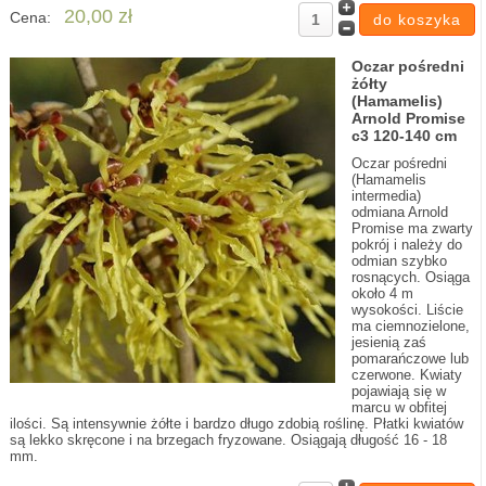
20,00 zł
Cena:
Oczar pośredni
żółty
(Hamamelis)
Arnold Promise
c3 120-140 cm
Oczar pośredni
(Hamamelis
intermedia)
odmiana Arnold
Promise ma zwarty
pokrój i należy do
odmian szybko
rosnących. Osiąga
około 4 m
wysokości. Liście
ma ciemnozielone,
jesienią zaś
pomarańczowe lub
czerwone. Kwiaty
pojawiają się w
marcu w obfitej
ilości. Są intensywnie żółte i bardzo długo zdobią roślinę. Płatki kwiatów
są lekko skręcone i na brzegach fryzowane. Osiągają długość 16 - 18
mm.