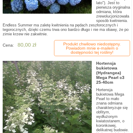
lato"). Jest to
pierwsza oryginalna
odmiana, która
zrewolucjonizowała
sposób kwitnienia.
Endless Summer ma zaletę kwitnienia na pędach zeszłorocznych i
tegorocznych, dzięki czemu trwa ono bardzo długo i nie ma obawy, że po
zimie krzew nie zakwitnie.
Produkt chwilowo niedostępny.
80,00 zł
Cena:
Powiadom mnie e-mailem o
dostępności tej rośliny!
Hortensja
bukietowa
(Hydrangea)
Mega Pearl c3
25-40cm
Hortensja
bukietowa Mega
Pearl to mało
znana odmiana
charakteryzuje się
obfitym,
wydłużonym
kwiatostanem, o
koronkowej,
delikatnej budowie.