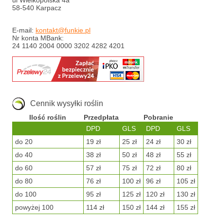
ul Wielkopolska 4a
58-540 Karpacz
E-mail:
kontakt@funkie.pl
Nr konta MBank:
24 1140 2004 0000 3202 4282 4201
Cennik wysyłki roślin
Ilość roślin
Przedpłata
Pobranie
DPD
GLS
DPD
GLS
do 20
19 zł
25 zł
24 zł
30 zł
do 40
38 zł
50 zł
48 zł
55 zł
do 60
57 zł
75 zł
72 zł
80 zł
do 80
76 zł
100 zł
96 zł
105 zł
do 100
95 zł
125 zł
120 zł
130 zł
powyżej 100
114 zł
150 zł
144 zł
155 zł