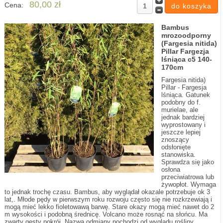
80,00 zł
Cena:
Bambus
mrozoodporny
(Fargesia nitida)
Pillar Fargezja
lśniąca c5 140-
170cm
Fargesia nitida)
Pillar - Fargesja
lśniąca. Gatunek
podobny do f.
murielae, ale
jednak bardziej
wyprostowany i
jeszcze lepiej
znoszący
odsłonięte
stanowiska.
Sprawdza się jako
osłona
przeciwiatrowa lub
żywopłot. Wymaga
to jednak trochę czasu. Bambus, aby wyglądał okazale potrzebuje ok 3
lat,. Młode pędy w pierwszym roku rozwoju często się nie rozkrzewiają i
mogą mieć lekko fioletowawą barwę. Stare okazy mogą mieć nawet do 2
m wysokości i podobną średnicę. Volcano może rosnąć na słońcu. Ma
zwarty gęsty pokrój. Nazwa odmiany pochodzi od wyglądu rośliny.