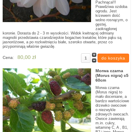
Pachnąca!!!
Prawdziwa ozdoba
ogrodu. Jest
krzewem dość
wolno rosnącym, o
gęstej,
zaokrąglonej
koronie. Dorasta do 2 - 3 m wysokości. Widok kwitnącej odmiany
magnolii przedstawia czarodziejskie bogactwo kwiatów, które pąku są
jasnoróżowe, a po rozkwitnięciu białe, szeroko otwarte, przez co
przypominają właśnie gwiazdę.
80,00 zł
Cena:
Morwa czarna
(Morus nigra) c5
60cm
Morwa czarna
(Morus nigra) to
mało doceniane, a
bardzo wartościowe
drzewko owocowe
o niezwykle
zdrowych owocach.
Owoce zawierają
m.in. cukry,
witaminę C, A , B1,
B2 i inne. Morwa