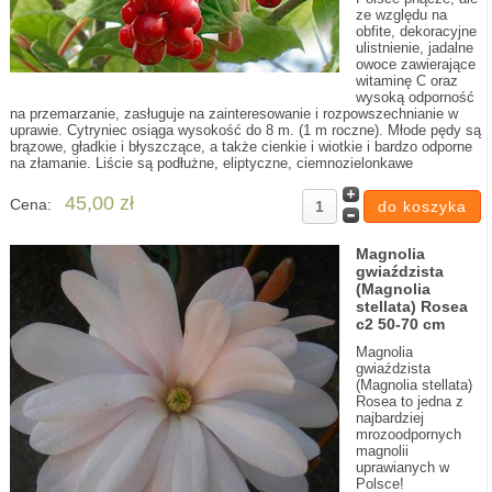
ze względu na
obfite, dekoracyjne
ulistnienie, jadalne
owoce zawierające
witaminę C oraz
wysoką odporność
na przemarzanie, zasługuje na zainteresowanie i rozpowszechnianie w
uprawie. Cytryniec osiąga wysokość do 8 m. (1 m roczne). Młode pędy są
brązowe, gładkie i błyszczące, a także cienkie i wiotkie i bardzo odporne
na złamanie. Liście są podłużne, eliptyczne, ciemnozielonkawe
45,00 zł
Cena:
Magnolia
gwiaździsta
(Magnolia
stellata) Rosea
c2 50-70 cm
Magnolia
gwiaździsta
(Magnolia stellata)
Rosea to jedna z
najbardziej
mrozoodpornych
magnolii
uprawianych w
Polsce!