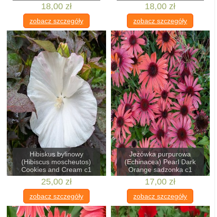
18,00 zł
18,00 zł
zobacz szczegóły
zobacz szczegóły
Hibiskus bylinowy
Jeżówka purpurowa
(Hibiscus moscheutos)
(Echinacea) Pearl Dark
Cookies and Cream c1
Orange sadzonka c1
25,00 zł
17,00 zł
zobacz szczegóły
zobacz szczegóły