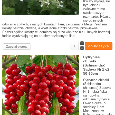
Kwiaty wydają się
być lekkie i
zwiewne mimo
swoich dużych
rozmiarów. Różnią
się od innych
odmian o zbitych, zwartych kwiatach tym, że odmiana Mega Pearl ma
kwiaty bardziej otwarte, a wydłużone stożki bardziej przewiewne.
Poszczególne kwiaty tej odmiany są dużo większe niż u innych hortensji i
ładnie wyróżniają się na tle ciemnozielonych liści.
Zapytaj o cenę
Cytryniec
chiński
(Schisandra)
Sadova Nr 1 c2
50-60cm
Cytryniec chiński
(Schisandra
chinensis) Sadova
Nr 1 - ukraińska
samopylna
odmiana cytryńca.
Owoce duże, o
średnicy 1 cm.
Mało znane w
Polsce pnącze, ale