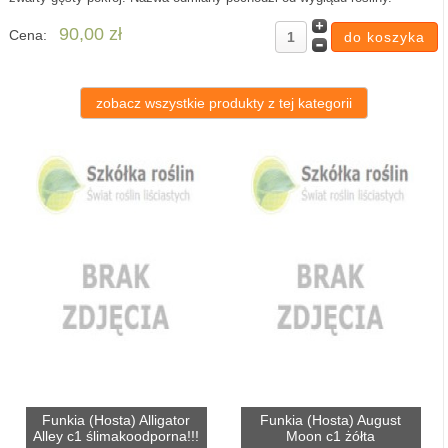
90,00 zł
Cena:
zobacz wszystkie produkty z tej kategorii
Funkia (Hosta) Alligator
Funkia (Hosta) August
Alley c1 ślimakoodporna!!!
Moon c1 żółta