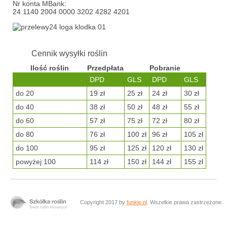
Nr konta MBank:
24 1140 2004 0000 3202 4282 4201
Cennik wysyłki roślin
Ilość roślin
Przedpłata
Pobranie
DPD
GLS
DPD
GLS
do 20
19 zł
25 zł
24 zł
30 zł
do 40
38 zł
50 zł
48 zł
55 zł
do 60
57 zł
75 zł
72 zł
80 zł
do 80
76 zł
100 zł
96 zł
105 zł
do 100
95 zł
125 zł
120 zł
130 zł
powyżej 100
114 zł
150 zł
144 zł
155 zł
Copyright 2017 by
funkie.pl
. Wszelkie prawa zastrzeżone.