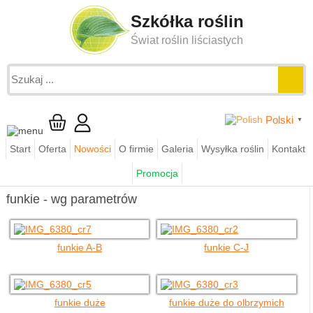
Szkółka roślin
Świat roślin liściastych
Polski
▼
Start
Oferta
Nowości
O firmie
Galeria
Wysyłka roślin
Kontakt
Jesteś tutaj:
funkie.pl
sklep
funkie - wg parametrów
Promocja
funkie - wg parametrów
funkie A-B
funkie C-J
funkie duże
funkie duże do olbrzymich