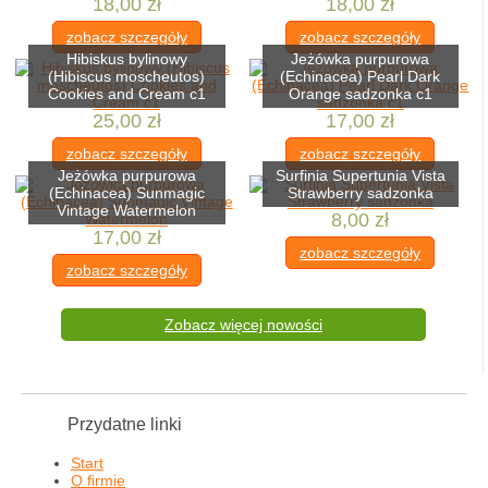
18,00 zł
18,00 zł
zobacz szczegóły
zobacz szczegóły
Hibiskus bylinowy
Jeżówka purpurowa
(Hibiscus moscheutos)
(Echinacea) Pearl Dark
Cookies and Cream c1
Orange sadzonka c1
25,00 zł
17,00 zł
zobacz szczegóły
zobacz szczegóły
Jeżówka purpurowa
Surfinia Supertunia Vista
(Echinacea) Sunmagic
Strawberry sadzonka
Vintage Watermelon
8,00 zł
17,00 zł
zobacz szczegóły
zobacz szczegóły
Zobacz więcej nowości
Przydatne linki
Start
O firmie