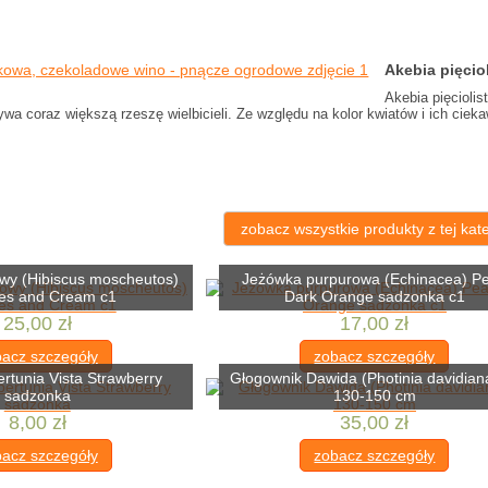
Akebia pięcio
Akebia pięcioli
ywa coraz większą rzeszę wielbicieli. Ze względu na kolor kwiatów i ich c
zobacz wszystkie produkty z tej kate
owy (Hibiscus moscheutos)
Jeżówka purpurowa (Echinacea) Pe
es and Cream c1
Dark Orange sadzonka c1
25,00 zł
17,00 zł
acz szczegóły
zobacz szczegóły
ertunia Vista Strawberry
Głogownik Dawida (Photinia davidian
sadzonka
130-150 cm
8,00 zł
35,00 zł
acz szczegóły
zobacz szczegóły