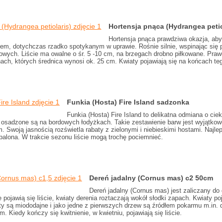
Hortensja pnąca (Hydrangea petio
Hortensja pnąca prawdziwa okazja, aby 
m, dotychczas rzadko spotykanym w uprawie. Rośnie silnie, wspinając się 
wych. Liście ma owalne o śr. 5 -10 cm, na brzegach drobno piłkowane. Prawd
nach, których średnica wynosi ok. 25 cm. Kwiaty pojawiają się na końcach t
Funkia (Hosta) Fire Island sadzonka
Funkia (Hosta) Fire Island to delikatna odmiana o cie
tki osadzone są na bordowych łodyżkach. Takie zestawienie barw jest wyjątkowo
 Swoją jasnością rozświetla rabaty z zielonymi i niebieskimi hostami. Najlepi
palona. W trakcie sezonu liście mogą trochę pociemnieć.
Dereń jadalny (Cornus mas) c2 50cm
Dereń jadalny (Cornus mas) jest zaliczany d
 pojawią się liście, kwiaty derenia roztaczają wokół słodki zapach. Kwiaty p
ty są miododajne i jako jedne z pierwszych drzew są źródłem pokarmu m.in. d
m. Kiedy kończy się kwitnienie, w kwietniu, pojawiają się liście.