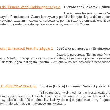
Pierwiosnek lekarski (Prim
Pierwiosnek lekarski (Primula Ve
watych (Primulaceae). Gatunek nazywany popularnie prymulką na dobre zadom
e owalne, czasami fryzowane, karbowane, pomarszczone ciemnozielone liście
wietniu) z rozety wyrasta pęd kwiatowy na wysokość ok. 20 cm.
Jeżówka purpurowa (Echinacea
Jeżówka purpurowa (Echinacea) Pink
sta do 50-70 cm. Wypuszcza mnóstwo kwiatów, które tworzą plamę na rabaci
 sierpnia. Kępa jest gęsta i zwarta. Odmiana w Polsce całkowicie mrozoodpo
Funkia (Hosta) Potomac Pride c1 pakiet 1
Silnie rosnąca, wielka odmiana o niesamowityc
m, pomarszczonych liściach. Liść jest prawie owalny i jego średnia wielkoś
 wysokości i ok. 120 cm średnicy. Należy dla niej przygotować spory fragment
ałymi, ale pachnącymi, lawendowymi kwiatami.