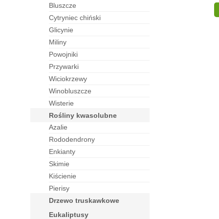
bluszcze
cytryniec chiński
glicynie
miliny
powojniki
przywarki
wiciokrzewy
winobluszcze
wisterie
rośliny kwasolubne
azalie
rododendrony
enkianty
skimie
kiścienie
pierisy
drzewo truskawkowe
eukaliptusy