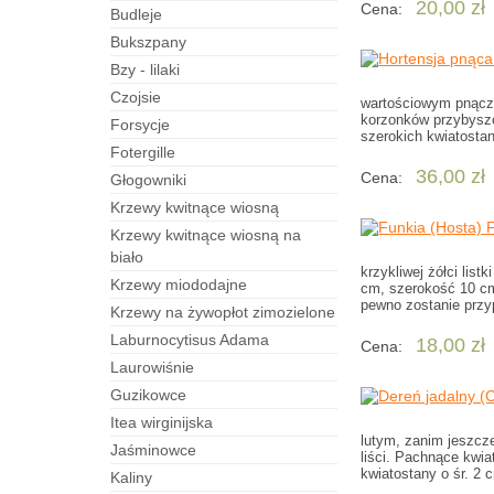
20,00 zł
Cena:
budleje
bukszpany
bzy - lilaki
czojsie
wartościowym pnącze
korzonków przybyszo
forsycje
szerokich kwiatosta
fotergille
36,00 zł
Cena:
Głogowniki
Krzewy kwitnące wiosną
Krzewy kwitnące wiosną na
biało
krzykliwej żółci lis
Krzewy miododajne
cm, szerokość 10 cm.
pewno zostanie przy
Krzewy na żywopłot zimozielone
laburnocytisus Adama
18,00 zł
Cena:
laurowiśnie
guzikowce
itea wirginijska
lutym, zanim jeszcze
jaśminowce
liści. Pachnące kwia
kwiatostany o śr. 2 c
kaliny