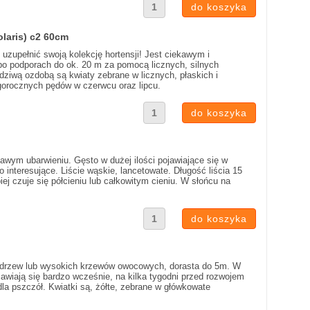
laris) c2 60cm
uzupełnić swoją kolekcję hortensji! Jest ciekawym i
po podporach do ok. 20 m za pomocą licznych, silnych
ziwą ozdobą są kwiaty zebrane w licznych, płaskich i
egorocznych pędów w czerwcu oraz lipcu.
kawym ubarwieniu. Gęsto w dużej ilości pojawiające się w
 interesujące. Liście wąskie, lancetowate. Długość liścia 15
ej czuje się półcieniu lub całkowitym cieniu. W słońcu na
o drzew lub wysokich krzewów owocowych, dorasta do 5m. W
ojawiają się bardzo wcześnie, na kilka tygodni przed rozwojem
la pszczół. Kwiatki są, żółte, zebrane w główkowate