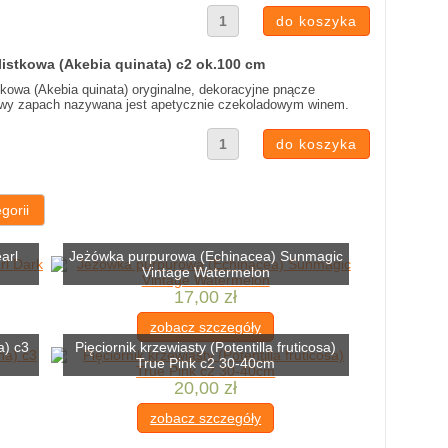
listkowa (Akebia quinata) c2 ok.100 cm
stkowa (Akebia quinata) oryginalne, dekoracyjne pnącze
iekawy zapach nazywana jest apetycznie czekoladowym winem.
gorii
arl
Jeżówka purpurowa (Echinacea) Sunmagic
Vintage Watermelon
17,00 zł
zobacz szczegóły
a) c3
Pięciornik krzewiasty (Potentilla fruticosa)
True Pink c2 30-40cm
20,00 zł
zobacz szczegóły