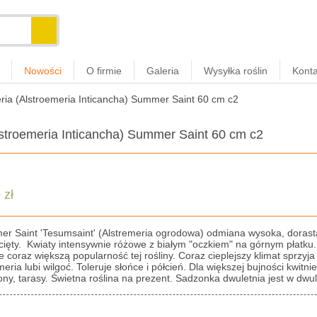
Nowości
O firmie
Galeria
Wysyłka roślin
Konta
ria (Alstroemeria Inticancha) Summer Saint 60 cm c2
lstroemeria Inticancha) Summer Saint 60 cm c2
 zł
r Saint 'Tesumsaint' (Alstremeria ogrodowa) odmiana wysoka, dorasta
cięty. Kwiaty intensywnie różowe z białym "oczkiem" na górnym płatku. "
e coraz większą popularność tej rośliny. Coraz cieplejszy klimat sprzyj
eria lubi wilgoć. Toleruje słońce i półcień. Dla większej bujności kwitn
ny, tarasy. Świetna roślina na prezent. Sadzonka dwuletnia jest w dwuli