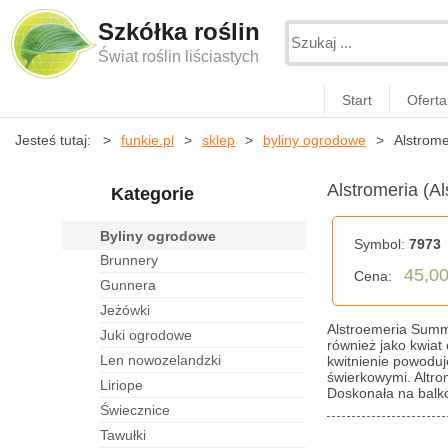
Szkółka roślin
Świat roślin liściastych
Start
Oferta
Jesteś tutaj:
funkie.pl
sklep
byliny ogrodowe
Alstrome
Alstromeria (A
Kategorie
byliny ogrodowe
Symbol:
7973
brunnery
45,00
Cena:
gunnera
jeżówki
Alstroemeria Summe
juki ogrodowe
również jako kwiat 
len nowozelandzki
kwitnienie powoduj
świerkowymi. Altrom
liriope
Doskonała na balko
świecznice
tawułki