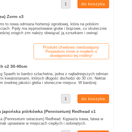
a) Zorro c3
ro to nowa odmiana hortensji ogrodowej, która na polskim
iściach. Pędy ma wyprostowane grube i brązowe, co skutecznie
rdziej srogich zim należy obwiązać ją sznurkiem i owinąć
Produkt chwilowo niedostępny.
Powiadom mnie e-mailem o
dostępności tej rośliny!
eth c2 30-40cm
ig Spaeth to bardzo szlachetna, jedna z najładniejszych odmian
ymi kwiatostanami, których długość dochodzi do 30 cm. Nektar
m średniej jakości gleba i słoneczne miejsce. W bardziej
a japońska piórkówka (Pennisetum) Redhead c1
ka (Pennisetum setaceum) Redhead. Kępiasta trawa, łatwa w
nak uprawiane w miejscach ciepłych i osłoniętych.