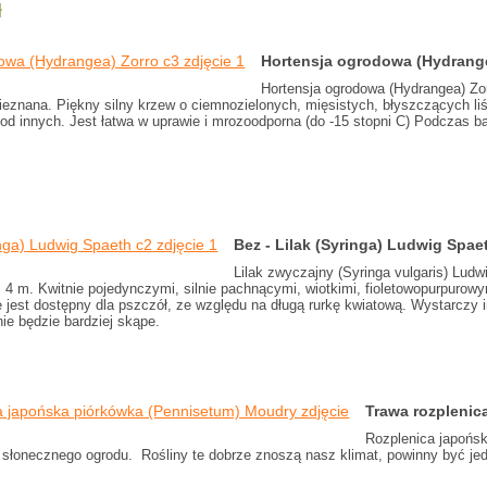
ł
Hortensja ogrodowa (Hydrange
Hortensja ogrodowa (Hydrangea) Zor
 nieznana. Piękny silny krzew o ciemnozielonych, mięsistych, błyszczących l
od innych. Jest łatwa w uprawie i mrozoodporna (do -15 stopni C) Podczas ba
Bez - Lilak (Syringa) Ludwig Spa
Lilak zwyczajny (Syringa vulgaris) Ludw
 4 m. Kwitnie pojedynczymi, silnie pachnącymi, wiotkimi, fioletowopurpurow
ie jest dostępny dla pszczół, ze względu na długą rurkę kwiatową. Wystarczy i
ie będzie bardziej skąpe.
Trawa rozplenic
Rozplenica japońs
 słonecznego ogrodu. Rośliny te dobrze znoszą nasz klimat, powinny być jed