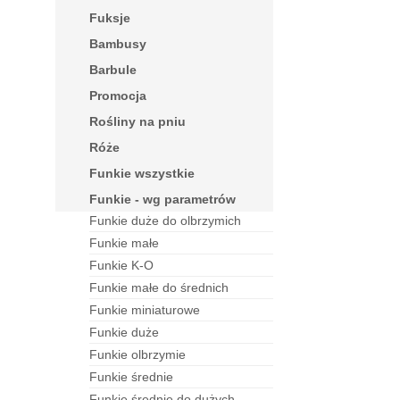
fuksje
bambusy
barbule
Promocja
rośliny na pniu
róże
funkie wszystkie
funkie - wg parametrów
funkie duże do olbrzymich
funkie małe
funkie K-O
funkie małe do średnich
funkie miniaturowe
funkie duże
funkie olbrzymie
funkie średnie
funkie średnie do dużych