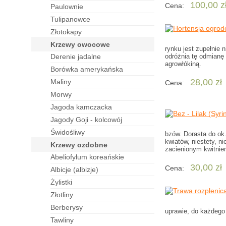
100,00 z
Cena:
paulownie
tulipanowce
złotokapy
krzewy owocowe
rynku jest zupełnie
derenie jadalne
odróżnia tę odmianę 
agrowłókiną.
borówka amerykańska
28,00 zł
maliny
Cena:
morwy
jagoda kamczacka
jagody Goji - kolcowój
świdośliwy
bzów. Dorasta do ok.
kwiatów, niestety, n
krzewy ozdobne
zacienionym kwitnien
abeliofylum koreańskie
30,00 zł
Cena:
albicje (albizje)
żylistki
złotliny
berberysy
uprawie, do każdego
tawliny