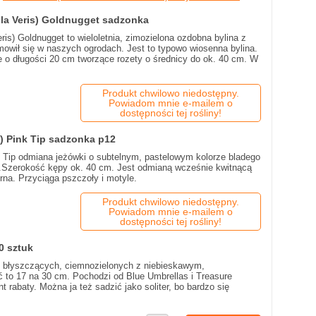
ula Veris) Goldnugget sadzonka
ris) Goldnugget to wieloletnia, zimozielona ozdobna bylina z
owił się w naszych ogrodach. Jest to typowo wiosenna bylina.
 o długości 20 cm tworzące rozety o średnicy do ok. 40 cm. W
Produkt chwilowo niedostępny.
Powiadom mnie e-mailem o
dostępności tej rośliny!
) Pink Tip sadzonka p12
 Tip odmiana jeżówki o subtelnym, pastelowym kolorze bladego
e.Szerokość kępy ok. 40 cm. Jest odmianą wcześnie kwitnącą
rna. Przyciąga pszczoły i motyle.
Produkt chwilowo niedostępny.
Powiadom mnie e-mailem o
dostępności tej rośliny!
0 sztuk
h, błyszczących, ciemnozielonych z niebieskawym,
ć to 17 na 30 cm. Pochodzi od Blue Umbrellas i Treasure
 rabaty. Można ja też sadzić jako soliter, bo bardzo się