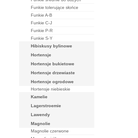
funkie tolerujące słońce
funkie A-B
funkie C-J
funkie P-R
funkie S-Y
hibiskusy bylinowe
hortensje
hortensje bukietowe
hortensje drzewiaste
hortensje ogrodowe
Hortensje niebieskie
kamelie
lagerstroemie
lawendy
magnolie
Magnolie czerwone