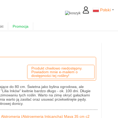
Polski
▼
kt
Promocja
Produkt chwilowo niedostępny.
Powiadom mnie e-mailem o
dostępności tej rośliny!
jące do 80 cm. Świetna jako bylina ogrodowa, ale
Lilia Inków" kwitnie bardzo długo - ok. 100 dni. Długie
a zimowaniu tych roślin. Warto na zimę okryć gałazkami
ienia warto ją zasilać oraz usuwać przekwitnięte pędy.
trowej donicy.
Alstromeria (Alstroemeria Inticancha) Maya 35 cm c2