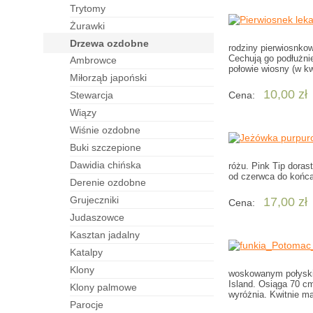
trytomy
żurawki
drzewa ozdobne
rodziny pierwiosnko
Cechują go podłużni
ambrowce
połowie wiosny (w k
miłorząb japoński
10,00 zł
stewarcja
Cena:
wiązy
wiśnie ozdobne
buki szczepione
dawidia chińska
różu. Pink Tip dora
od czerwca do końca
derenie ozdobne
grujeczniki
17,00 zł
Cena:
judaszowce
kasztan jadalny
katalpy
klony
woskowanym połyskie
Island. Osiąga 70 cm
klony palmowe
wyróżnia. Kwitnie m
parocje