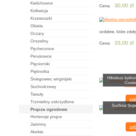
kielichowce
30,00 zł
Cena:
kolkwicja
krzewuszki
obiela
ozdobne, które zdob
oczary
orszeliny
33,00 zł
Cena:
pęcherznice
perukowce
pięciorniki
pięknotka
Hibiskus bylin
śniegowiec wirginijski
Cooki
suchodrzewy
tawuły
zob
trzmieliny oskrzydlone
Surfinia Sup
pnącza ogrodowe
hortensje pnące
jaśminy
zob
akebie