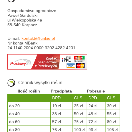
Gospodarstwo ogrodnicze
Paweł Gardulski
ul Wielkopolska 4a
58-540 Karpacz
E-mail:
kontakt@funkie.pl
Nr konta MBank:
24 1140 2004 0000 3202 4282 4201
Cennik wysyłki roślin
Ilość roślin
Przedpłata
Pobranie
DPD
GLS
DPD
GLS
do 20
19 zł
25 zł
24 zł
30 zł
do 40
38 zł
50 zł
48 zł
55 zł
do 60
57 zł
75 zł
72 zł
80 zł
do 80
76 zł
100 zł
96 zł
105 zł