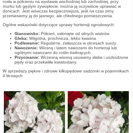
rosła w półcieniu na wystawie wschodniej lub zachodniej, przy
murku lub gęstym żywopłocie. można ją oczywiście uprawiać w
donicach. Jest wówczas bezpieczniejsza, jeśli na czas zimy
przeniesiemy ją do jasnego, ale chłodnego pomieszczenia.
Ogólne wskazówki dotyczące uprawy hortensji ogrodowych:
Stanowisko:
Półcień, osłonięte od silnych wiatrów.
Gleba:
Wilgotna, próchnicza, lekko kwaśna.
Podlewanie:
Regularne, zwłaszcza w okresach suszy.
Nawożenie:
Wiosną i latem nawozami do hortensji lub
ogólnymi nawozami do roślin kwitnących.
Przycinanie:
Wczesną wiosną usuwamy słabe i uszkodzone
pędy oraz przekwitłe kwiatostany.
W sprzedaży piękne i zdrowe kilkupędowe sadzonki w pojemnikach
4 litrowych