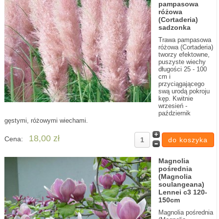
pampasowa
różowa
(Cortaderia)
sadzonka
Trawa pampasowa
różowa (Cortaderia)
tworzy efektowne,
puszyste wiechy
długości 25 - 100
cm i
przyciągającego
swą urodą pokroju
kęp. Kwitnie
wrzesień -
październik
gęstymi, różowymi wiechami.
18,00 zł
Cena:
Magnolia
pośrednia
(Magnolia
soulangeana)
Lennei c3 120-
150cm
Magnolia pośrednia