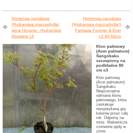
Hortensja ogrodowa
Hortensja ogrodowa
(Hydrangea macrophylla)
(Hydrangea macrophylla))
seria Hovaria - Hydrangea
Fantasia Forever & Ever
Hopaline c3
c3 40-50cm
Klon palmowy
(Acer palmatum)
Sangokaku
szczepiony na
podkładce 80
cm c3
Klon palmowy
(Acer palmatum)
Sangokaku.
Nieprzeciętna
odmiana klonu
palmowego, która
zaskakuje
niespotykaną grą
kolorów przez cały
rok. Odporny na
mróz. Malownicze
czerwone pędy w
zimie.