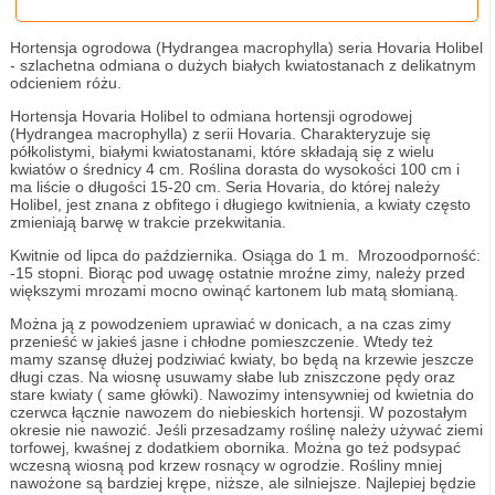
Hortensja ogrodowa (Hydrangea macrophylla) seria Hovaria Holibel
- szlachetna odmiana o dużych białych kwiatostanach z delikatnym
odcieniem różu.
Hortensja Hovaria Holibel to odmiana hortensji ogrodowej
(Hydrangea macrophylla) z serii Hovaria. Charakteryzuje się
półkolistymi, białymi kwiatostanami, które składają się z wielu
kwiatów o średnicy 4 cm. Roślina dorasta do wysokości 100 cm i
ma liście o długości 15-20 cm. Seria Hovaria, do której należy
Holibel, jest znana z obfitego i długiego kwitnienia, a kwiaty często
zmieniają barwę w trakcie przekwitania.
Kwitnie od lipca do października. Osiąga do 1 m. Mrozoodporność:
-15 stopni. Biorąc pod uwagę ostatnie mroźne zimy, należy przed
większymi mrozami mocno owinąć kartonem lub matą słomianą.
Można ją z powodzeniem uprawiać w donicach, a na czas zimy
przenieść w jakieś jasne i chłodne pomieszczenie. Wtedy też
mamy szansę dłużej podziwiać kwiaty, bo będą na krzewie jeszcze
długi czas. Na wiosnę usuwamy słabe lub zniszczone pędy oraz
stare kwiaty ( same główki). Nawozimy intensywniej od kwietnia do
czerwca łącznie nawozem do niebieskich hortensji. W pozostałym
okresie nie nawozić. Jeśli przesadzamy roślinę należy używać ziemi
torfowej, kwaśnej z dodatkiem obornika. Można go też podsypać
wczesną wiosną pod krzew rosnący w ogrodzie. Rośliny mniej
nawożone są bardziej krępe, niższe, ale silniejsze. Najlepiej będzie