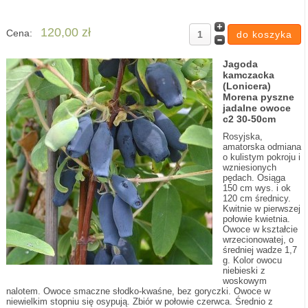
120,00 zł
Cena:
Jagoda
kamczacka
(Lonicera)
Morena pyszne
jadalne owoce
c2 30-50cm
Rosyjska,
amatorska odmiana
o kulistym pokroju i
wzniesionych
pędach. Osiąga
150 cm wys. i ok
120 cm średnicy.
Kwitnie w pierwszej
połowie kwietnia.
Owoce w kształcie
wrzecionowatej, o
średniej wadze 1,7
g. Kolor owocu
niebieski z
woskowym
nalotem. Owoce smaczne słodko-kwaśne, bez goryczki. Owoce w
niewielkim stopniu się osypują. Zbiór w połowie czerwca. Średnio z