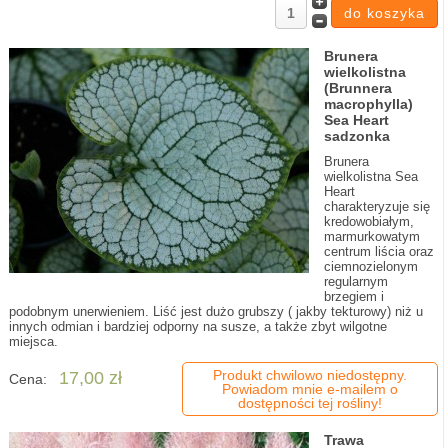
Brunera
wielkolistna
(Brunnera
macrophylla)
Sea Heart
sadzonka
Brunera
wielkolistna Sea
Heart
charakteryzuje się
kredowobiałym,
marmurkowatym
centrum liścia oraz
ciemnozielonym
regularnym
brzegiem i
podobnym unerwieniem. Liść jest dużo grubszy ( jakby tekturowy) niż u
innych odmian i bardziej odporny na susze, a także zbyt wilgotne
miejsca.
Produkt chwilowo niedostępny.
17,00 zł
Cena:
Powiadom mnie e-mailem o
dostępności tej rośliny!
Trawa