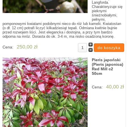
Langforda.
Charakteryzuje się
pieknymi
śnieżnobiałymi,
pełnymi,
pomponowymi kwiatami podobnymi nieco do róż lub kamelii. Kwiatostan
(o dł. 12 cm) potrafi liczyć kilkadziesiąt tepali. Odmiana kwitnie bujnie
przed rozwojem liści. Jest elegancka i dostojna, a przy tym bardzo
odporna na mróz. Dorasta do ok. 3-4 m, ma nisko osadzoną koronę.
250,00 zł
Cena:
Pieris japoński
(Pieris japonica)
Red Mill c2
50cm
40,00 zł
Cena: