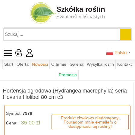
Szkółka roślin
Świat roślin liściastych
Polski
▼
Start
Oferta
Nowości
O firmie
Galeria
Wysyłka roślin
Kontakt
Jesteś tutaj:
funkie.pl
sklep
hortensje ogrodowe
Promocja
Hortensja ogrodowa (Hydrangea macrophylla) seria Hovaria Holibel
Hortensja ogrodowa (Hydrangea macrophylla) seria
Hovaria Holibel 80 cm c3
Symbol:
7978
Produkt chwilowo niedostępny.
35,00 zł
Powiadom mnie e-mailem o
Cena:
dostępności tej rośliny!