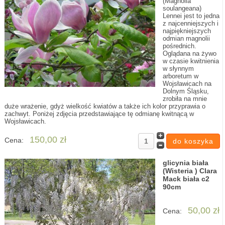
(Magnolia
soulangeana)
Lennei jest to jedna
z najcenniejszych i
najpiękniejszych
odmian magnolii
pośrednich.
Oglądana na żywo
w czasie kwitnienia
w słynnym
arboretum w
Wojsławicach na
Dolnym Śląsku,
zrobiła na mnie
duże wrażenie, gdyż wielkość kwiatów a także ich kolor przyprawia o
zachwyt. Poniżej zdjęcia przedstawiające tę odmianę kwitnącą w
Wojsławicach.
150,00 zł
Cena:
glicynia biała
(Wisteria ) Clara
Mack biała c2
90cm
50,00 zł
Cena: