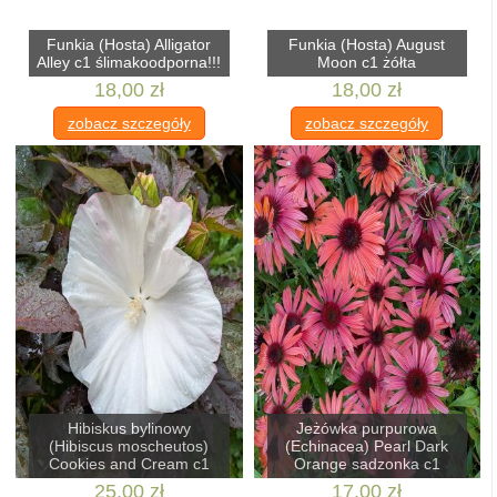
Funkia (Hosta) Alligator
Funkia (Hosta) August
Alley c1 ślimakoodporna!!!
Moon c1 żółta
18,00 zł
18,00 zł
zobacz szczegóły
zobacz szczegóły
Hibiskus bylinowy
Jeżówka purpurowa
(Hibiscus moscheutos)
(Echinacea) Pearl Dark
Cookies and Cream c1
Orange sadzonka c1
25,00 zł
17,00 zł