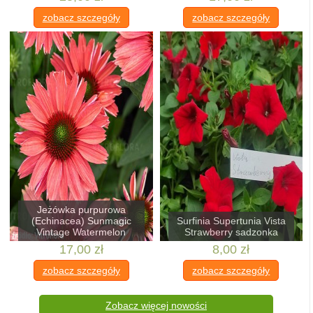
zobacz szczegóły
zobacz szczegóły
Jeżówka purpurowa
(Echinacea) Sunmagic
Surfinia Supertunia Vista
Vintage Watermelon
Strawberry sadzonka
17,00 zł
8,00 zł
zobacz szczegóły
zobacz szczegóły
Zobacz więcej nowości