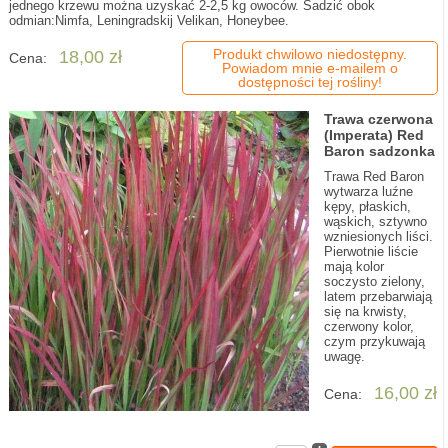
jednego krzewu można uzyskać 2-2,5 kg owoców. Sadzić obok
odmian:Nimfa, Leningradskij Velikan, Honeybee.
Produkt chwilowo niedostępny.
18,00 zł
Cena:
Powiadom mnie e-mailem o
dostępności tej rośliny!
Trawa czerwona
(Imperata) Red
Baron sadzonka
Trawa Red Baron
wytwarza luźne
kępy, płaskich,
wąskich, sztywno
wzniesionych liści.
Pierwotnie liście
mają kolor
soczysto zielony,
latem przebarwiają
się na krwisty,
czerwony kolor,
czym przykuwają
uwagę.
16,00 zł
Cena: