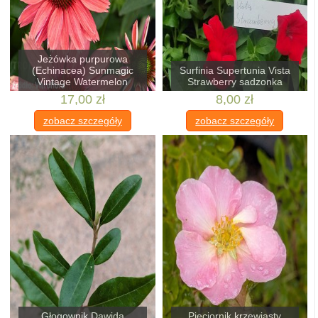
Jeżówka purpurowa
(Echinacea) Sunmagic
Surfinia Supertunia Vista
Vintage Watermelon
Strawberry sadzonka
17,00 zł
8,00 zł
zobacz szczegóły
zobacz szczegóły
Głogownik Dawida
Pięciornik krzewiasty