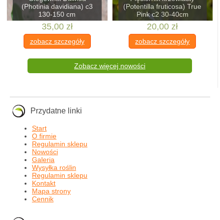
(Photinia davidiana) c3
(Potentilla fruticosa) True
130-150 cm
Pink c2 30-40cm
35,00 zł
20,00 zł
zobacz szczegóły
zobacz szczegóły
Zobacz więcej nowości
Przydatne linki
Start
O firmie
Regulamin sklepu
Nowości
Galeria
Wysyłka roślin
Regulamin sklepu
Kontakt
Mapa strony
Cennik