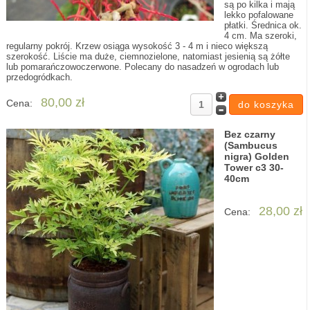
są po kilka i mają
lekko pofalowane
płatki. Średnica ok.
4 cm. Ma szeroki,
regularny pokrój. Krzew osiąga wysokość 3 - 4 m i nieco większą
szerokość. Liście ma duże, ciemnozielone, natomiast jesienią są żółte
lub pomarańczowoczerwone. Polecany do nasadzeń w ogrodach lub
przedogródkach.
80,00 zł
Cena:
Bez czarny
(Sambucus
nigra) Golden
Tower c3 30-
40cm
28,00 zł
Cena: