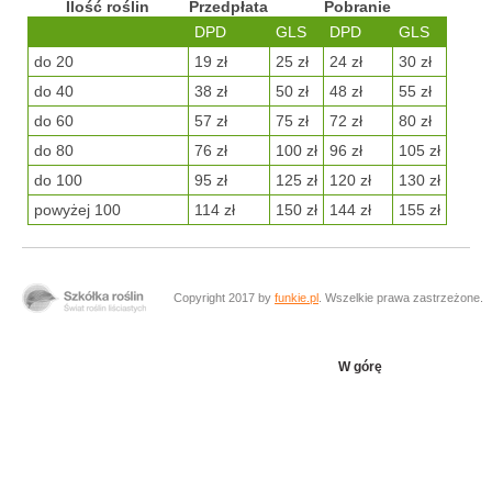
Ilość roślin
Przedpłata
Pobranie
DPD
GLS
DPD
GLS
do 20
19 zł
25 zł
24 zł
30 zł
do 40
38 zł
50 zł
48 zł
55 zł
do 60
57 zł
75 zł
72 zł
80 zł
do 80
76 zł
100 zł
96 zł
105 zł
do 100
95 zł
125 zł
120 zł
130 zł
powyżej 100
114 zł
150 zł
144 zł
155 zł
Copyright 2017 by
funkie.pl
. Wszelkie prawa zastrzeżone.
W górę