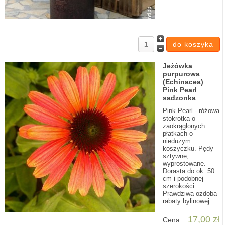
Jeżówka
purpurowa
(Echinacea)
Pink Pearl
sadzonka
Pink Pearl - różowa
stokrotka o
zaokrąglonych
płatkach o
niedużym
koszyczku. Pędy
sztywne,
wyprostowane.
Dorasta do ok. 50
cm i podobnej
szerokości.
Prawdziwa ozdoba
rabaty bylinowej.
17,00 zł
Cena: