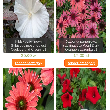
Hibiskus bylinowy
Jeżówka purpurowa
(Hibiscus moscheutos)
(Echinacea) Pearl Dark
Cookies and Cream c1
Orange sadzonka c1
25,00 zł
17,00 zł
zobacz szczegóły
zobacz szczegóły