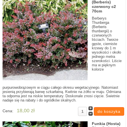
(Berberis)
czerwony c2
70cm
Berberys
Thunberga
(Berberis
thunbergii) o
czerwonych
liściach. Tworze
gęste, cierniste
krzewy do 1 m
wysokości i około
jednego metra
szerokości. Liście
ma w pięknym
kolorze
purpurowobrązowym w ciągu całego okresu wegetacyjnego. Natomiast
jesienią przybierają barwę szkarłatną. Kwitnie na żółto w maju. Odmiana
ta odporna jest na niskie temperatury. Doskonale znosi cięcie. Świetnie
nadaje się na rabaty i do ogródków skalnych.
18,00 zł
Cena:
Funkia (Hosta)