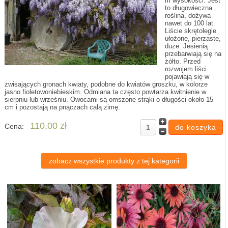
m wysokości. Jest
to długowieczna
roślina, dożywa
nawet do 100 lat.
Liście skrętolegle
ułożone, pierzaste,
duże. Jesienią
przebarwiają się na
żółto. Przed
rozwojem liści
pojawiają się w
zwisających gronach kwiaty, podobne do kwiatów groszku, w kolorze
jasno fioletowoniebieskim. Odmiana ta często powtarza kwitnienie w
sierpniu lub wrześniu. Owocami są omszone strąki o długości około 15
cm i pozostają na pnączach całą zimę.
110,00 zł
Cena:
zobacz wszystkie produkty z tej kategorii