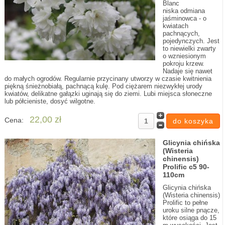
Blanc
niska odmiana
jaśminowca - o
kwiatach
pachnących,
pojedynczych. Jest
to niewielki zwarty
o wzniesionym
pokroju krzew.
Nadaje się nawet
do małych ogrodów. Regularnie przycinany utworzy w czasie kwitnienia
piękną śnieżnobiałą, pachnącą kulę. Pod ciężarem niezwykłej urody
kwiatów, delikatne gałązki uginają się do ziemi. Lubi miejsca słoneczne
lub półcieniste, dosyć wilgotne.
22,00 zł
Cena:
Glicynia chińska
(Wisteria
chinensis)
Prolific c5 90-
110cm
Glicynia chińska
(Wisteria chinensis)
Prolific to pełne
uroku silne pnącze,
które osiąga do 15