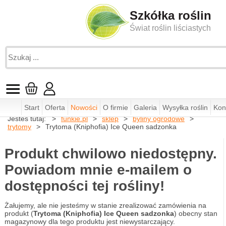
Szkółka roślin
Świat roślin liściastych
Start
Oferta
Nowości
O firmie
Galeria
Wysyłka roślin
Kon
Jesteś tutaj:
funkie.pl
sklep
byliny ogrodowe
trytomy
Trytoma (Kniphofia) Ice Queen sadzonka
Produkt chwilowo niedostępny.
Powiadom mnie e-mailem o
dostępności tej rośliny!
Żałujemy, ale nie jesteśmy w stanie zrealizować zamówienia na
produkt (
Trytoma (Kniphofia) Ice Queen sadzonka
) obecny stan
magazynowy dla tego produktu jest niewystarczający.