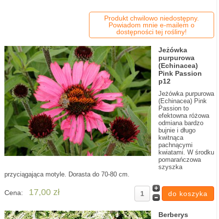
Produkt chwilowo niedostępny.
Powiadom mnie e-mailem o
dostępności tej rośliny!
Jeżówka
purpurowa
(Echinacea)
Pink Passion
p12
Jeżówka purpurowa
(Echinacea) Pink
Passion to
efektowna różowa
odmiana bardzo
bujnie i długo
kwitnąca
pachnącymi
kwiatami. W środku
pomarańczowa
szyszka
przyciągająca motyle. Dorasta do 70-80 cm.
17,00 zł
Cena:
Berberys