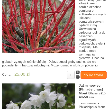
alba) Aurea to
bardzo ozdobna
odmiana o
żółtoseledynowych
liściach i
pomarańczowych
pędach zimą. .
Uniwersalna,
ozdobna roślina do
nasadzeń
ogrodowych
parkowych, zieleni
miejskiej. Ma
bardzo małe
wymagania
glebowe. Choć na
glebach żyznych rośnie obficiej. Dobrze znosi gleby suche, ale nie
pogardzi tymi bardziej wilgotnymi. Może rosnąć w słońcu i półcieniu.
25,00 zł
Cena:
Jaśminowiec -
(Philadelphus)
Mont Blanc c2,5
40-50 cm
Jaśminowiec -
Philadelphus Mont