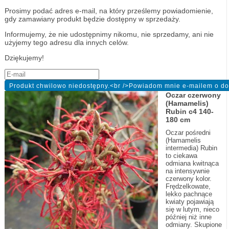
Prosimy podać adres e-mail, na który prześlemy powiadomienie,
gdy zamawiany produkt będzie dostępny w sprzedaży.
Informujemy, że nie udostępnimy nikomu, nie sprzedamy, ani nie
użyjemy tego adresu dla innych celów.
Dziękujemy!
Oczar czerwony
(Hamamelis)
Rubin c4 140-
180 cm
Oczar pośredni
(Hamamelis
intermedia) Rubin
to ciekawa
odmiana kwitnąca
na intensywnie
czerwony kolor.
Frędzelkowate,
lekko pachnące
kwiaty pojawiają
się w lutym, nieco
później niż inne
odmiany. Skupione