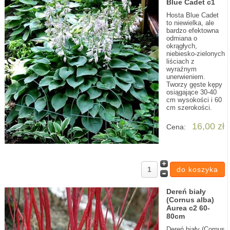
Blue Cadet c1
Hosta Blue Cadet
to niewielka, ale
bardzo efektowna
odmiana o
okrągłych,
niebiesko-zielonych
liściach z
wyraźnym
unerwieniem.
Tworzy gęste kępy
osiągające 30-40
cm wysokości i 60
cm szerokości.
16,00 zł
Cena:
Dereń biały
(Cornus alba)
Aurea c2 60-
80cm
Dereń biały (Cornus