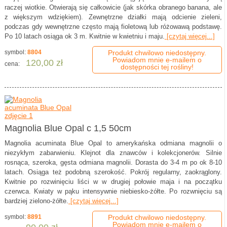
raczej wiotkie. Otwierają się całkowicie (jak skórka obranego banana, ale
z większym wdziękiem). Zewnętrzne działki mają odcienie zieleni,
podczas gdy wewnętrzne często mają fioletową lub różowawą podstawę.
Po 10 latach osiąga ok 3 m. Kwitnie w kwietniu i maju.
[czytaj więcej...]
symbol:
8804
Produkt chwilowo niedostępny.
Powiadom mnie e-mailem o
120,00 zł
cena:
dostępności tej rośliny!
Magnolia Blue Opal c 1,5 50cm
Magnolia acuminata Blue Opal to amerykańska odmiana magnolii o
niezykłym zabarwieniu. Klejnot dla znawców i kolekcjonerów. Silnie
rosnąca, szeroka, gęsta odmiana magnolii. Dorasta do 3-4 m po ok 8-10
latach. Osiąga też podobną szerokość. Pokrój regularny, zaokrąglony.
Kwitnie po rozwinięciu liści w w drugiej połowie maja i na początku
czerwca. Kwiaty w pąku intensywnie niebiesko-żółte. Po rozwnięciu są
bardziej zielono-żółte.
[czytaj więcej...]
symbol:
8891
Produkt chwilowo niedostępny.
Powiadom mnie e-mailem o