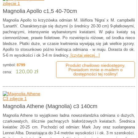
Magnolia Apollo c1,5 40-70cm
Magnolia Apollo to krzyżówka odmian M. liliiflora 'Nigra' x M. campbellii
'Lanarth'. Charakteryzuje się dużymi (o średnicy 20-30 cm) 9-płatkowymi,
pachnącymi, intensywnie wybarwionymi kwiatami. W pąku kwiaty są
ciemnoróżowe, prawie fioletowe. Po rozwinięciu różowe, od środka nieco
bledsze. Płatki duże, w czasie kwitnienia wywijają się jak wielkie jęzory.
Apollo to stosunkowo późno kwitnąca odmiana - w maju. Dorasta do ok.
5-6 m wysokości i ok 3-4 m średnicy.
[czytaj więcej...]
symbol:
8799
Produkt chwilowo niedostępny.
Powiadom mnie e-mailem o
120,00 zł
cena:
dostępności tej rośliny!
Magnolia Athene (Magnolia) c3 140cm
Magnolia Athene to wyjątkowo ładna nowozelandzka odmiana o dużych,
czarkowatych, ślicznie pachnących białoróżowych kwiatach. Średnica
kwiatów: 20-25 cm. Pochodzi od odmian: Mark Jury oraz suolangeana
Lennei Alba. Dorastająca do 3-4 metrów wysokości i i ok. 3 m szerokości.