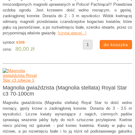
mrozoodpornych magnolii uprawianych w Polsce! Pachnąca!!! Prawdziwa
ozdoba ogrodu. Jest krzewem dość wolno rosnącym, o gęstej,
zaokrąglonej koronie. Dorasta do 2 - 3 m wysokości. Widok kwitnącej
odmiany magnolii przedstawia czarodziejskie bogactwo kwiatów, które
pąku są jasnoróżowe, a po rozkwitnięciu białe, szeroko otwarte, przez co
przypominają właśnie gwiazdę.
[czytaj więcej...]
symbol:
6308
80,00 zł
cena:
Magnolia gwiaździsta (Magnolia stellata) Royal Star
c3 70-100cm
Magnolia gwiaździsta (Magnolia stellata) Royal Star to dość wolno
rosnący, gęsty krzew o zaokrąglonej koronie. Dorasta do 3 - 3,5 m
wysokości. Liczne kwiaty wyrastające z nagich, ciemnych pędów
sprawiają wrażenie jakby były do nich sztucznie przylepione. Kwitnie
nieco później niż gatunek - pod koniec kwietnia. Kwiaty w pąku są
różowe, a po rozwinięciu białe i to ją różni od podstawowego gatunku