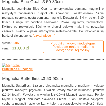
Magnolia Blue Opal c3 50-80cm
Magnolia acuminata Blue Opal to amerykańska odmiana magnolii o
niezykłym zabarwieniu. Klejnot dla znawców i kolekcjonerów. Silnie
rosnąca, szeroka, gęsta odmiana magnolii. Dorasta do 3-4 m po ok 8-10
latach. Osiąga też podobną szerokość. Pokrój regularny, zaokrąglony.
Kwitnie po rozwinięciu liści w w drugiej połowie maja i na początku
czerwca. Kwiaty w pąku intensywnie niebiesko-żółte. Po rozwnięciu są
bardziej zielono-żółte.
[czytaj więcej...]
symbol:
8307
Produkt chwilowo niedostępny.
Powiadom mnie e-mailem o
110,00 zł
cena:
dostępności tej rośliny!
Magnolia Butterflies c3 50-90cm
Magnolia Butterflies. Szalenie elegancka magnolia o maślanym kolorze
płatków i różowymi pręcikami. Okazałe kwiaty mają do kilkunastu płatków
(10-14 tepali). Powstała w wyniku krzyżówki Magnolii acuminata 'Fertile
Myrtle i Magnolii denudata Sawada's Cream. Z obu dostała najlepsze
cechy: z magnolii nagiej delikatny kolor a z parasolowatej wielkość i ilość