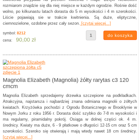
rozmiarom znajdzie się dla niej miejsce w każdym ogrodzie. Rośnie dość
wolno, po kilkunastu latach dorasta do 5 m wysokości i 4 m szerokości.
Liście pojawiają sie w trakcie kwitnienia. Są duże, eliptyczne,
ciemnozielone, ozdobne przez cały sezon.
[czytaj więcej...]
symbol:
8212
90,00 zł
cena:
Magnolia Elizabeth (Magnolia) żółty rarytas c3 120
cmcm
Magnolia Elizabeth sprzedajemy drzewka szczepione na podkładkach.
Atrakcyjna, najstarsza i najbardziej znana odmiana magnolii o żółtych
kwiatach. Krzyżówka pochodzi z Ogrodu Botanicznego w Brooklynie w
Nowym Jorku z roku 1956 r. Dorasta dość szybko do 7-8 m wysokości i
ma regularny, piramidalny pokrój. Osiąga w dolnej części ok. 4 m.
średnicy. Kwiaty ma duże, 6 - 9 płatkowe o długości 12-15 cm oraz 5 cm
szerokości. Szeroko się otwierają i mają wtedy nawet 18 cm średnicy.
[czytaj więcej...]