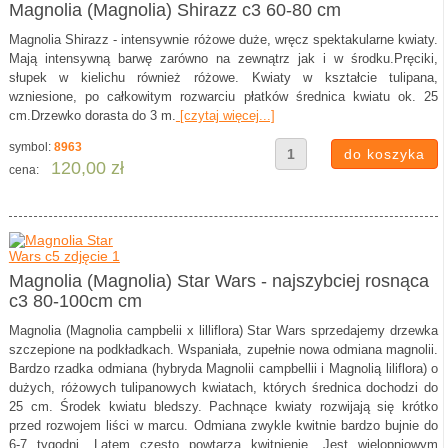
Magnolia (Magnolia) Shirazz c3 60-80 cm
Magnolia Shirazz - intensywnie różowe duże, wręcz spektakularne kwiaty.
Mają intensywną barwę zarówno na zewnątrz jak i w środku.Pręciki,
słupek w kielichu również różowe. Kwiaty w kształcie tulipana,
wzniesione, po całkowitym rozwarciu płatków średnica kwiatu ok. 25
cm.Drzewko dorasta do 3 m.
[czytaj więcej...]
symbol:
8963
120,00 zł
cena:
Magnolia (Magnolia) Star Wars - najszybciej rosnąca
c3 80-100cm cm
Magnolia (Magnolia campbelii x lilliflora) Star Wars sprzedajemy drzewka
szczepione na podkładkach. Wspaniała, zupełnie nowa odmiana magnolii.
Bardzo rzadka odmiana (hybryda Magnolii campbellii i Magnolią liliflora) o
dużych, różowych tulipanowych kwiatach, których średnica dochodzi do
25 cm. Środek kwiatu bledszy. Pachnące kwiaty rozwijają się krótko
przed rozwojem liści w marcu. Odmiana zwykle kwitnie bardzo bujnie do
6-7 tygodni. Latem często powtarza kwitnienie. Jest wielopniowym