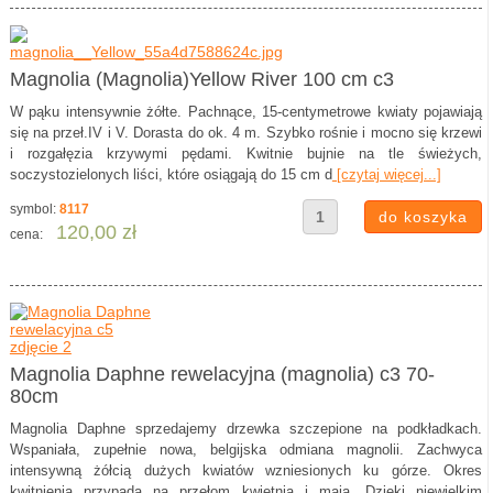
Magnolia (Magnolia)Yellow River 100 cm c3
W pąku intensywnie żółte. Pachnące, 15-centymetrowe kwiaty pojawiają
się na przeł.IV i V. Dorasta do ok. 4 m. Szybko rośnie i mocno się krzewi
i rozgałęzia krzywymi pędami. Kwitnie bujnie na tle świeżych,
soczystozielonych liści, które osiągają do 15 cm d
[czytaj więcej...]
symbol:
8117
120,00 zł
cena:
Magnolia Daphne rewelacyjna (magnolia) c3 70-
80cm
Magnolia Daphne sprzedajemy drzewka szczepione na podkładkach.
Wspaniała, zupełnie nowa, belgijska odmiana magnolii. Zachwyca
intensywną żółcią dużych kwiatów wzniesionych ku górze. Okres
kwitnienia przypada na przełom kwietnia i maja. Dzięki niewielkim