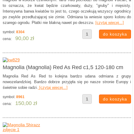
to oznacza, że kwiat będzie czarkowaty, duży, "gruby" i mięsisty.
Intensywna barwa kwiatów to jest to, czego oczekują wszyscy ogrodnicy
po zwykle przedłużającej sie zimie. Odmiana ta wniesie sporo koloru do
szarego ogrodu. Płatki nie blakną nawet po deszczu.
[czytaj więcej...]
symbol:
8304
90,00 zł
cena:
Magnolia (Magnolia) Red As Red c1,5 120-180 cm
Magnolia Red As Red to kolejna bardzo udana odmiana z grupy
nowozelandzkiej. Bardzo dobrze przyjęła się po nasze stronie Europy i
świetnie sobie radzi.
[czytaj więcej...]
symbol:
8961
150,00 zł
cena: