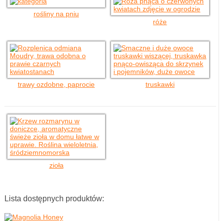
rośliny na pniu
róże
trawy ozdobne, paprocie
truskawki
zioła
Lista dostępnych produktów: