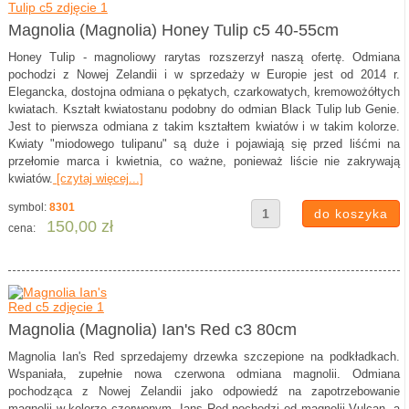
Magnolia (Magnolia) Honey Tulip c5 40-55cm
Honey Tulip - magnoliowy rarytas rozszerzył naszą ofertę. Odmiana
pochodzi z Nowej Zelandii i w sprzedaży w Europie jest od 2014 r.
Elegancka, dostojna odmiana o pękatych, czarkowatych, kremowożółtych
kwiatach. Kształt kwiatostanu podobny do odmian Black Tulip lub Genie.
Jest to pierwsza odmiana z takim kształtem kwiatów i w takim kolorze.
Kwiaty "miodowego tulipanu" są duże i pojawiają się przed liśćmi na
przełomie marca i kwietnia, co ważne, ponieważ liście nie zakrywają
kwiatów.
[czytaj więcej...]
symbol:
8301
150,00 zł
cena:
Magnolia (Magnolia) Ian's Red c3 80cm
Magnolia Ian's Red sprzedajemy drzewka szczepione na podkładkach.
Wspaniała, zupełnie nowa czerwona odmiana magnolii. Odmiana
pochodząca z Nowej Zelandii jako odpowiedź na zapotrzebowanie
magnolii w kolorze czerwonym. Ians Red pochodzi od magnolii Vulcan, a