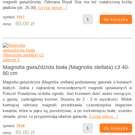
magnolii gwiaździstej. Odmiana Royal Star ma też zwiększoną liczbę
płatków (ok. 25-30).
[czytaj więcej...]
symbol:
7517
80,00 zł
cena:
Magnolia gwiaździsta biała (Magnolia stellata) c3 40-
80 cm
Magnolia gwiaździsta (Magnolia stellata) podstawowy gatunek o kwiatach
białych. Jedna z najbardziej mrozoodpornych magnolii uprawianych w
Polsce! Prawdziwa ozdoba ogrodu. Jest krzewem dość wolno rosnącym,
o gęstej, zaokrąglonej koronie. Dorasta do 2 - 3 m wysokości. Widok
kwitnącej odmiany magnolii przedstawia czarodziejskie bogactwo
kwiatów, które w pąku są jasnoróżowe, a po rozkwitnięciu białe, szeroko
otwarte, przez co przypominają właśnie gwiazdę.
[czytaj więcej...]
symbol:
7518
85,00 zł
cena: