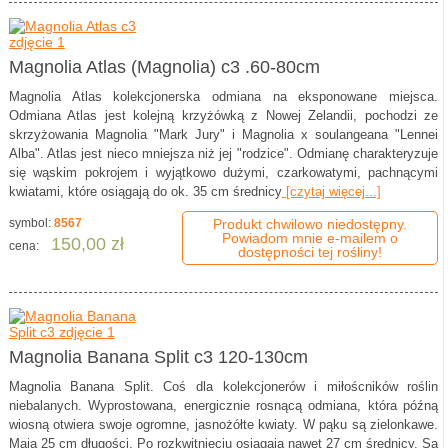
Magnolia Atlas (Magnolia) c3 .60-80cm
Magnolia Atlas kolekcjonerska odmiana na eksponowane miejsca.
Odmiana Atlas jest kolejną krzyżówką z Nowej Zelandii, pochodzi ze
skrzyżowania Magnolia "Mark Jury" i Magnolia x soulangeana "Lennei
Alba". Atlas jest nieco mniejsza niż jej "rodzice". Odmianę charakteryzuje
się wąskim pokrojem i wyjątkowo dużymi, czarkowatymi, pachnącymi
kwiatami, które osiągają do ok. 35 cm średnicy
[czytaj więcej...]
symbol:
8567
Produkt chwilowo niedostępny.
Powiadom mnie e-mailem o
150,00 zł
cena:
dostępności tej rośliny!
Magnolia Banana Split c3 120-130cm
Magnolia Banana Split. Coś dla kolekcjonerów i miłoścników roślin
niebalanych. Wyprostowana, energicznie rosnącą odmiana, która późną
wiosną otwiera swoje ogromne, jasnożółte kwiaty. W pąku są zielonkawe.
Mają 25 cm długości. Po rozkwitnięciu osiągają nawet 27 cm średnicy. Są