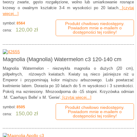
tworzy zwarte, gęsto rozgałęzione, wolno lub umiarkowanie rosnące
krzewy o owalnym kształcie 3-4 m wysokości po 20 latach.
[czytaj
więcej...]
symbol:
8564
Produkt chwilowo niedostępny.
Powiadom mnie e-mailem o
120,00 zł
cena:
dostępności tej rośliny!
Magnolia (Magnolia) Watermelon c3 120-140 cm
Magnolia Watermelon - niezwykła magnolia o dużych (20 cm),
półpełnych, różowych kwiatach. Kwiaty są nieco jaśniejsze niż u
Emperor i przypominają kolor miąższu arbuzowego. Lubi powtarzać
kwitnienie latem. Dorasta po 10 latach do 5 m wysokosci i 3 szerokości.
Pokrój ma wzniesiony. Mrozoodporna do -15 stopni. Krzyzówka odmian
:M. 'Caerhays Belle' x M. 'Genie'.
[czytaj więcej...]
symbol:
8505
Produkt chwilowo niedostępny.
Powiadom mnie e-mailem o
150,00 zł
cena:
dostępności tej rośliny!