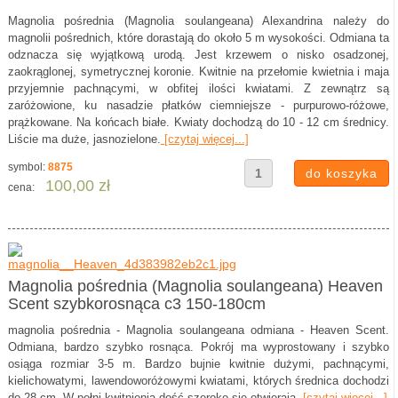
Magnolia pośrednia (Magnolia soulangeana) Alexandrina należy do
magnolii pośrednich, które dorastają do około 5 m wysokości. Odmiana ta
odznacza się wyjątkową urodą. Jest krzewem o nisko osadzonej,
zaokrąglonej, symetrycznej koronie. Kwitnie na przełomie kwietnia i maja
przyjemnie pachnącymi, w obfitej ilości kwiatami. Z zewnątrz są
zaróżowione, ku nasadzie płatków ciemniejsze - purpurowo-różowe,
prążkowane. Na końcach białe. Kwiaty dochodzą do 10 - 12 cm średnicy.
Liście ma duże, jasnozielone.
[czytaj więcej...]
symbol:
8875
100,00 zł
cena:
Magnolia pośrednia (Magnolia soulangeana) Heaven
Scent szybkorosnąca c3 150-180cm
magnolia pośrednia - Magnolia soulangeana odmiana - Heaven Scent.
Odmiana, bardzo szybko rosnąca. Pokrój ma wyprostowany i szybko
osiąga rozmiar 3-5 m. Bardzo bujnie kwitnie dużymi, pachnącymi,
kielichowatymi, lawendoworóżowymi kwiatami, których średnica dochodzi
do 28 cm. W pełni kwitnienia dość szeroko się otwierają.
[czytaj więcej...]