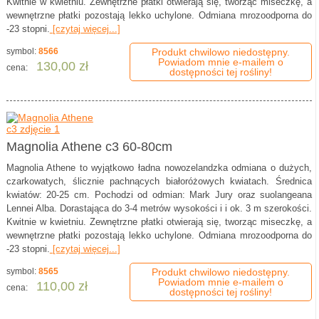
Kwitnie w kwietniu. Zewnętrzne płatki otwierają się, tworząc miseczkę, a
wewnętrzne płatki pozostają lekko uchylone. Odmiana mrozoodporna do
-23 stopni.
[czytaj więcej...]
symbol:
8566
Produkt chwilowo niedostępny.
Powiadom mnie e-mailem o
130,00 zł
cena:
dostępności tej rośliny!
Magnolia Athene c3 60-80cm
Magnolia Athene to wyjątkowo ładna nowozelandzka odmiana o dużych,
czarkowatych, ślicznie pachnących białoróżowych kwiatach. Średnica
kwiatów: 20-25 cm. Pochodzi od odmian: Mark Jury oraz suolangeana
Lennei Alba. Dorastająca do 3-4 metrów wysokości i i ok. 3 m szerokości.
Kwitnie w kwietniu. Zewnętrzne płatki otwierają się, tworząc miseczkę, a
wewnętrzne płatki pozostają lekko uchylone. Odmiana mrozoodporna do
-23 stopni.
[czytaj więcej...]
symbol:
8565
Produkt chwilowo niedostępny.
Powiadom mnie e-mailem o
110,00 zł
cena:
dostępności tej rośliny!