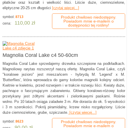
płatków oraz kształt i wielkość liści. Liście duże, ciemnozielone,
eliptyczne 20-25 cm długości
[czytaj więcej...]
symbol:
8713
Produkt chwilowo niedostępny.
Powiadom mnie e-mailem o
110,00 zł
cena:
dostępności tej rośliny!
Magnolia Coral Lake c4 50-60cm
Magnolia Coral Lake sprzedajemy drzewka szczepione na podkładkach.
Magnoliowy rarytas rozszerzył naszą ofertę. Magnolia Coral Lake, czyli
"koralowe jezioro" jest mieszańcem - hybrydą M. 'Legend' x M.
'Butterflies', która wprowadza do gamy kolorów magnolii kolejny odcień.
Kwitnie w kwietniu, przed rozwojem i w trakcie rozwoju liści. Kwiaty duże,
pachnące o fascynującym zabarwieniu. Główny koralowo-różowy kolor
przetykany jest żółtymi akcentami i zielonkawymi paskami. Rośnie
wolno. Po 10 latach osiąga zaladwie 3 m. Ale dorasta do ok. 5 wysokości
i 3 m szerokości. Pokrój piramidalny, krzew nisko rozgałęziony. Liście
duże ciemnozielone, grube, szpiczaste.
[czytaj więcej...]
symbol:
8623
Produkt chwilowo niedostępny.
Powiadom mnie e-mailem o
90,00 zł