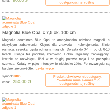
90,00 zł
cena:
dostępności tej rośliny!
Magnolia Blue Opal c 7,5 ok. 100 cm
Magnolia acuminata Blue Opal to amerykańska odmiana magnolii o
niezykłym zabarwieniu. Klejnot dla znawców i kolekcjonerów. Silnie
rosnąca, szeroka, gęsta odmiana magnolii. Dorasta do 3-4 m po ok 8-10
latach. Osiąga też podobną szerokość. Pokrój regularny, zaokrąglony.
Kwitnie po rozwinięciu liści w w drugiej połowie maja i na początku
czerwca. Kwiaty w pąku intensywnie niebiesko-żółte. Po rozwnięciu są
bardziej zielono-żółte.
[czytaj więcej...]
symbol:
8885
Produkt chwilowo niedostępny.
Powiadom mnie e-mailem o
250,00 zł
cena:
dostępności tej rośliny!