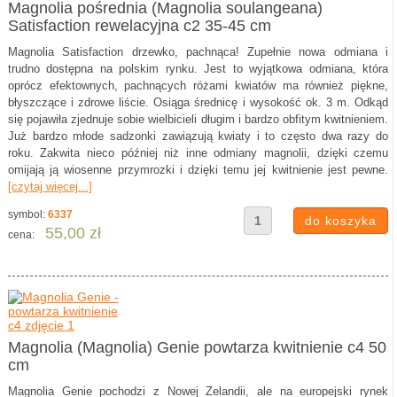
Magnolia pośrednia (Magnolia soulangeana)
Satisfaction rewelacyjna c2 35-45 cm
Magnolia Satisfaction drzewko, pachnąca! Zupełnie nowa odmiana i
trudno dostępna na polskim rynku. Jest to wyjątkowa odmiana, która
oprócz efektownych, pachnących różami kwiatów ma również piękne,
błyszczące i zdrowe liście. Osiąga średnicę i wysokość ok. 3 m. Odkąd
się pojawiła zjednuje sobie wielbicieli długim i bardzo obfitym kwitnieniem.
Już bardzo młode sadzonki zawiązują kwiaty i to często dwa razy do
roku. Zakwita nieco później niż inne odmiany magnolii, dzięki czemu
omijają ją wiosenne przymrozki i dzięki temu jej kwitnienie jest pewne.
[czytaj więcej...]
symbol:
6337
55,00 zł
cena:
Magnolia (Magnolia) Genie powtarza kwitnienie c4 50
cm
Magnolia Genie pochodzi z Nowej Zelandii, ale na europejski rynek