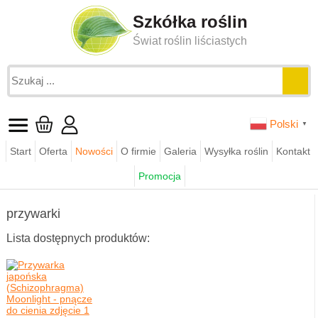
Szkółka roślin
Świat roślin liściastych
Polski
▼
Start
Oferta
Nowości
O firmie
Galeria
Wysyłka roślin
Kontakt
Jesteś tutaj:
funkie.pl
sklep
pnącza ogrodowe
Promocja
przywarki
przywarki
Lista dostępnych produktów: