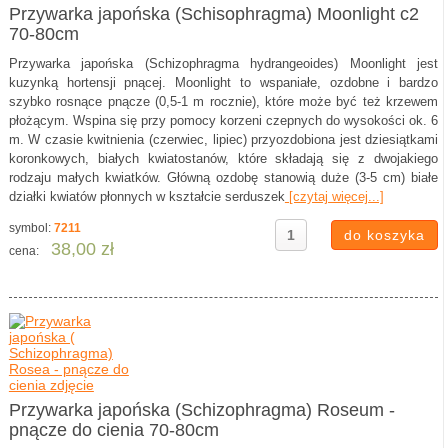
Przywarka japońska (Schisophragma) Moonlight c2
70-80cm
Przywarka japońska (Schizophragma hydrangeoides) Moonlight jest
kuzynką hortensji pnącej. Moonlight to wspaniałe, ozdobne i bardzo
szybko rosnące pnącze (0,5-1 m rocznie), które może być też krzewem
płożącym. Wspina się przy pomocy korzeni czepnych do wysokości ok. 6
m. W czasie kwitnienia (czerwiec, lipiec) przyozdobiona jest dziesiątkami
koronkowych, białych kwiatostanów, które składają się z dwojakiego
rodzaju małych kwiatków. Główną ozdobę stanowią duże (3-5 cm) białe
działki kwiatów płonnych w kształcie serduszek
[czytaj więcej...]
symbol:
7211
38,00 zł
cena:
Przywarka japońska (Schizophragma) Roseum -
pnącze do cienia 70-80cm