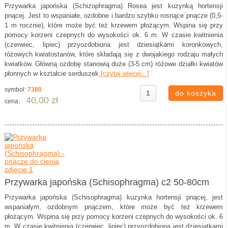
Przywarka japońska (Schizophragma) Rosea jest kuzynką hortensji
pnącej. Jest to wspaniałe, ozdobne i bardzo szybko rosnące pnącze (0,5-
1 m rocznie), które może być też krzewem płożącym. Wspina się przy
pomocy korzeni czepnych do wysokości ok. 6 m. W czasie kwitnienia
(czerwiec, lipiec) przyozdobiona jest dziesiątkami koronkowych,
różowych kwiatostanów, które składają się z dwojakiego rodzaju małych
kwiatków. Główną ozdobę stanowią duże (3-5 cm) różowe działki kwiatów
płonnych w kształcie serduszek
[czytaj więcej...]
symbol:
7380
40,00 zł
cena:
Przywarka japońska (Schisophragma) c2 50-80cm
Przywarka japońska (Schisophragma) kuzynka hortensji pnącej, jest
wspaniałym, ozdobnym pnączem, które może być też krzewem
płożącym. Wspina się przy pomocy korzeni czepnych do wysokości ok. 6
m. W czasie kwitnienia (czerwiec, lipiec) przyozdobiona jest dziesiątkami