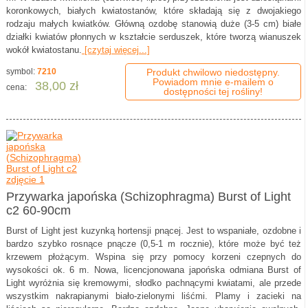
koronkowych, białych kwiatostanów, które składają się z dwojakiego
rodzaju małych kwiatków. Główną ozdobę stanowią duże (3-5 cm) białe
działki kwiatów płonnych w kształcie serduszek, które tworzą wianuszek
wokół kwiatostanu.
[czytaj więcej...]
symbol:
7210
Produkt chwilowo niedostępny.
Powiadom mnie e-mailem o
38,00 zł
cena:
dostępności tej rośliny!
Przywarka japońska (Schizophragma) Burst of Light
c2 60-90cm
Burst of Light jest kuzynką hortensji pnącej. Jest to wspaniałe, ozdobne i
bardzo szybko rosnące pnącze (0,5-1 m rocznie), które może być też
krzewem płożącym. Wspina się przy pomocy korzeni czepnych do
wysokości ok. 6 m. Nowa, licencjonowana japońska odmiana Burst of
Light wyróżnia się kremowymi, słodko pachnącymi kwiatami, ale przede
wszystkim nakrapianymi biało-zielonymi liśćmi. Plamy i zacieki na