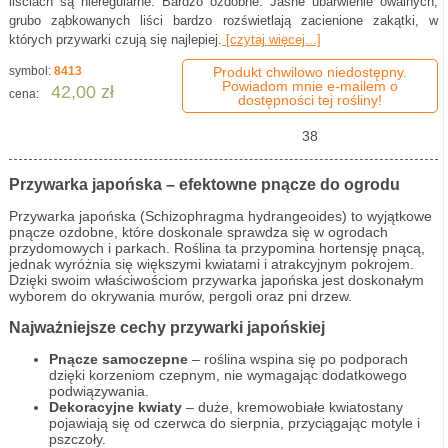
liściach są nieregularne. Bardzo ozdobne. Jasne ubarwienie owalnych,
grubo ząbkowanych liści bardzo rozświetlają zacienione zakątki, w
których przywarki czują się najlepiej.
[czytaj więcej...]
symbol:
8413
Produkt chwilowo niedostępny.
Powiadom mnie e-mailem o
42,00 zł
cena:
dostępności tej rośliny!
38
Przywarka japońska – efektowne pnącze do ogrodu
Przywarka japońska (Schizophragma hydrangeoides) to wyjątkowe
pnącze ozdobne, które doskonale sprawdza się w ogrodach
przydomowych i parkach. Roślina ta przypomina hortensję pnącą,
jednak wyróżnia się większymi kwiatami i atrakcyjnym pokrojem.
Dzięki swoim właściwościom przywarka japońska jest doskonałym
wyborem do okrywania murów, pergoli oraz pni drzew.
Najważniejsze cechy przywarki japońskiej
Pnącze samoczepne
– roślina wspina się po podporach
dzięki korzeniom czepnym, nie wymagając dodatkowego
podwiązywania.
Dekoracyjne kwiaty
– duże, kremowobiałe kwiatostany
pojawiają się od czerwca do sierpnia, przyciągając motyle i
pszczoły.