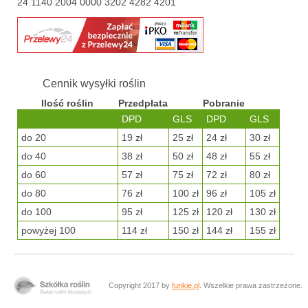
24 1140 2004 0000 3202 4282 4201
Cennik wysyłki roślin
Ilość roślin
Przedpłata
Pobranie
DPD
GLS
DPD
GLS
do 20
19 zł
25 zł
24 zł
30 zł
do 40
38 zł
50 zł
48 zł
55 zł
do 60
57 zł
75 zł
72 zł
80 zł
do 80
76 zł
100 zł
96 zł
105 zł
do 100
95 zł
125 zł
120 zł
130 zł
powyżej 100
114 zł
150 zł
144 zł
155 zł
Copyright 2017 by
funkie.pl
. Wszelkie prawa zastrzeżone.