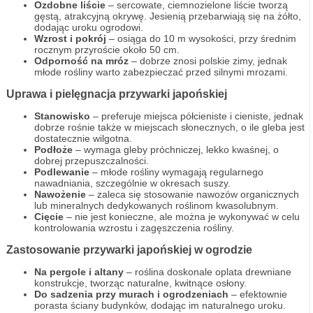
Ozdobne liście
– sercowate, ciemnozielone liście tworzą
gęstą, atrakcyjną okrywę. Jesienią przebarwiają się na żółto,
dodając uroku ogrodowi.
Wzrost i pokrój
– osiąga do 10 m wysokości, przy średnim
rocznym przyroście około 50 cm.
Odporność na mróz
– dobrze znosi polskie zimy, jednak
młode rośliny warto zabezpieczać przed silnymi mrozami.
Uprawa i pielęgnacja przywarki japońskiej
Stanowisko
– preferuje miejsca półcieniste i cieniste, jednak
dobrze rośnie także w miejscach słonecznych, o ile gleba jest
dostatecznie wilgotna.
Podłoże
– wymaga gleby próchniczej, lekko kwaśnej, o
dobrej przepuszczalności.
Podlewanie
– młode rośliny wymagają regularnego
nawadniania, szczególnie w okresach suszy.
Nawożenie
– zaleca się stosowanie nawozów organicznych
lub mineralnych dedykowanych roślinom kwasolubnym.
Cięcie
– nie jest konieczne, ale można je wykonywać w celu
kontrolowania wzrostu i zagęszczenia rośliny.
Zastosowanie przywarki japońskiej w ogrodzie
Na pergole i altany
– roślina doskonale oplata drewniane
konstrukcje, tworząc naturalne, kwitnące osłony.
Do sadzenia przy murach i ogrodzeniach
– efektownie
porasta ściany budynków, dodając im naturalnego uroku.