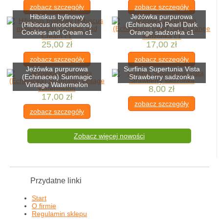
zobacz szczegóły
zobacz szczegóły
Hibiskus bylinowy
Jeżówka purpurowa
(Hibiscus moscheutos)
(Echinacea) Pearl Dark
Cookies and Cream c1
Orange sadzonka c1
25,00 zł
17,00 zł
zobacz szczegóły
zobacz szczegóły
Jeżówka purpurowa
Surfinia Supertunia Vista
(Echinacea) Sunmagic
Strawberry sadzonka
Vintage Watermelon
8,00 zł
17,00 zł
zobacz szczegóły
zobacz szczegóły
Zobacz więcej nowości
Przydatne linki
Start
O firmie
Regulamin sklepu