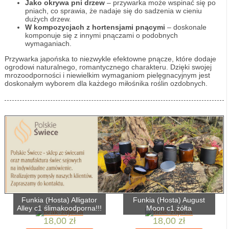
Jako okrywa pni drzew
– przywarka może wspinać się po
pniach, co sprawia, że nadaje się do sadzenia w cieniu
dużych drzew.
W kompozycjach z hortensjami pnącymi
– doskonale
komponuje się z innymi pnączami o podobnych
wymaganiach.
Przywarka japońska to niezwykle efektowne pnącze, które dodaje
ogrodowi naturalnego, romantycznego charakteru. Dzięki swojej
mrozoodporności i niewielkim wymaganiom pielęgnacyjnym jest
doskonałym wyborem dla każdego miłośnika roślin ozdobnych.
Funkia (Hosta) Alligator
Funkia (Hosta) August
Alley c1 ślimakoodporna!!!
Moon c1 żółta
18,00 zł
18,00 zł