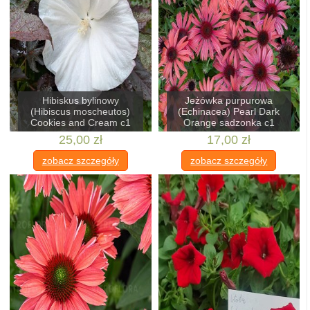
Hibiskus bylinowy
Jeżówka purpurowa
(Hibiscus moscheutos)
(Echinacea) Pearl Dark
Cookies and Cream c1
Orange sadzonka c1
25,00 zł
17,00 zł
zobacz szczegóły
zobacz szczegóły