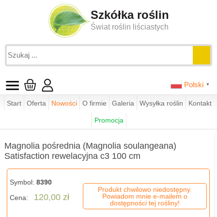
Szkółka roślin
Świat roślin liściastych
Polski
▼
Start
Oferta
Nowości
O firmie
Galeria
Wysyłka roślin
Kontakt
Jesteś tutaj:
funkie.pl
sklep
magnolie
Promocja
Magnolia pośrednia (Magnolia soulangeana) Satisfaction rewelacyj
Magnolia pośrednia (Magnolia soulangeana)
Satisfaction rewelacyjna c3 100 cm
Symbol:
8390
Produkt chwilowo niedostępny.
120,00 zł
Powiadom mnie e-mailem o
Cena:
dostępności tej rośliny!