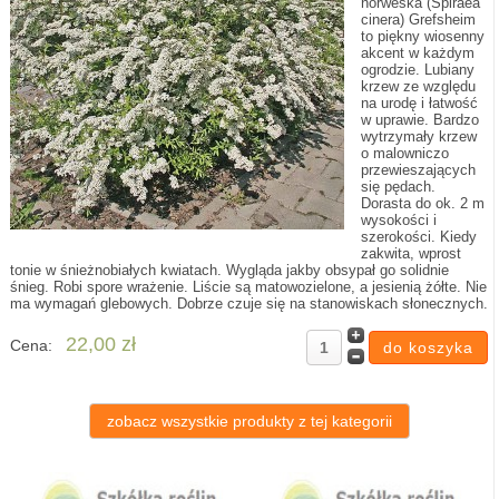
norweska (Spiraea
cinera) Grefsheim
to piękny wiosenny
akcent w każdym
ogrodzie. Lubiany
krzew ze względu
na urodę i łatwość
w uprawie. Bardzo
wytrzymały krzew
o malowniczo
przewieszających
się pędach.
Dorasta do ok. 2 m
wysokości i
szerokości. Kiedy
zakwita, wprost
tonie w śnieżnobiałych kwiatach. Wygląda jakby obsypał go solidnie
śnieg. Robi spore wrażenie. Liście są matowozielone, a jesienią żółte. Nie
ma wymagań glebowych. Dobrze czuje się na stanowiskach słonecznych.
22,00 zł
Cena:
zobacz wszystkie produkty z tej kategorii