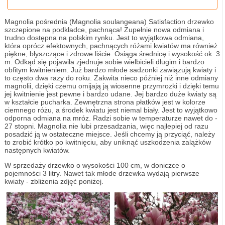
Magnolia pośrednia (Magnolia soulangeana) Satisfaction drzewko
szczepione na podkładce, pachnąca! Zupełnie nowa odmiana i
trudno dostępna na polskim rynku. Jest to wyjątkowa odmiana,
która oprócz efektownych, pachnących różami kwiatów ma również
piękne, błyszczące i zdrowe liście. Osiąga średnicę i wysokość ok. 3
m. Odkąd się pojawiła zjednuje sobie wielbicieli długim i bardzo
obfitym kwitnieniem. Już bardzo młode sadzonki zawiązują kwiaty i
to często dwa razy do roku. Zakwita nieco później niż inne odmiany
magnolii, dzięki czemu omijają ją wiosenne przymrozki i dzięki temu
jej kwitnienie jest pewne i bardzo udane. Jej bardzo duże kwiaty są
w kształcie pucharka. Zewnętrzna strona płatków jest w kolorze
ciemnego różu, a środek kwiatu jest niemal biały. Jest to wyjątkowo
odporna odmiana na mróz. Radzi sobie w temperaturze nawet do -
27 stopni. Magnolia nie lubi przesadzania, więc najlepiej od razu
posadzić ją w ostateczne miejsce. Jeśli chcemy ją przyciąć, należy
to zrobić krótko po kwitnięciu, aby uniknąć uszkodzenia zalążków
następnych kwiatów.
W sprzedaży drzewko o wysokości 100 cm, w doniczce o
pojemności 3 litry. Nawet tak młode drzewka wydają pierwsze
kwiaty - zbliżenia zdjęć poniżej.