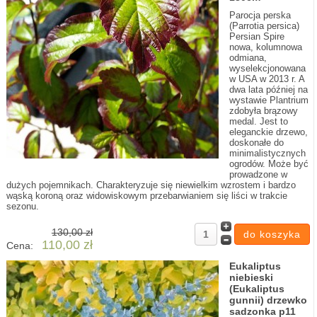
Parocja perska
(Parrotia persica)
Persian Spire
nowa, kolumnowa
odmiana,
wyselekcjonowana
w USA w 2013 r. A
dwa lata później na
wystawie Plantrium
zdobyła brązowy
medal. Jest to
eleganckie drzewo,
doskonałe do
minimalistycznych
ogrodów. Może być
prowadzone w
dużych pojemnikach. Charakteryzuje się niewielkim wzrostem i bardzo
wąską koroną oraz widowiskowym przebarwianiem się liści w trakcie
sezonu.
130,00 zł
110,00 zł
Cena:
Eukaliptus
niebieski
(Eukaliptus
gunnii) drzewko
sadzonka p11