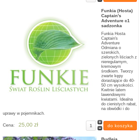
Funkia (Hosta)
Captain's
Adventure c1
sadzonka
Funkia Hosta
Captain's
Adventure
Odmiana o
szerokich,
zielonych liściach z
nieregularnym,
kremowym
środkiem. Tworzy
zwarte kępy
dorastające do 40-
50 cm wysokości.
Kwitnie latem
lawendowymi
kwiatami. Idealna
do cienistych rabat,
na obwódki i do
uprawy w pojemnikach.
25,00 zł
Cena:
Budleja