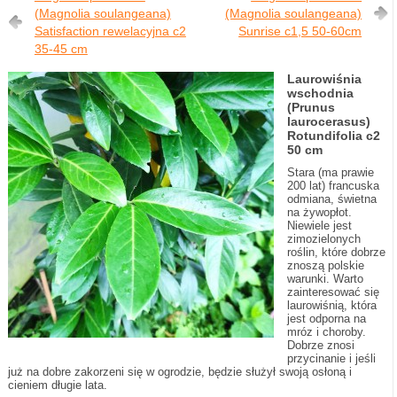
(Magnolia soulangeana)
(Magnolia soulangeana)
Satisfaction rewelacyjna c2
Sunrise c1,5 50-60cm
35-45 cm
Laurowiśnia
wschodnia
(Prunus
laurocerasus)
Rotundifolia c2
50 cm
Stara (ma prawie
200 lat) francuska
odmiana, świetna
na żywopłot.
Niewiele jest
zimozielonych
roślin, które dobrze
znoszą polskie
warunki. Warto
zainteresować się
laurowiśnią, która
jest odporna na
mróz i choroby.
Dobrze znosi
przycinanie i jeśli
już na dobre zakorzeni się w ogrodzie, będzie służył swoją osłoną i
cieniem długie lata.