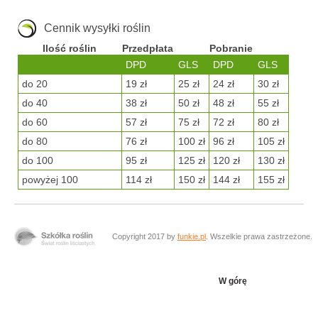
Cennik wysyłki roślin
Ilość roślin
Przedpłata
Pobranie
DPD
GLS
DPD
GLS
do 20
19 zł
25 zł
24 zł
30 zł
do 40
38 zł
50 zł
48 zł
55 zł
do 60
57 zł
75 zł
72 zł
80 zł
do 80
76 zł
100 zł
96 zł
105 zł
do 100
95 zł
125 zł
120 zł
130 zł
powyżej 100
114 zł
150 zł
144 zł
155 zł
Copyright 2017 by
funkie.pl
. Wszelkie prawa zastrzeżone.
W górę