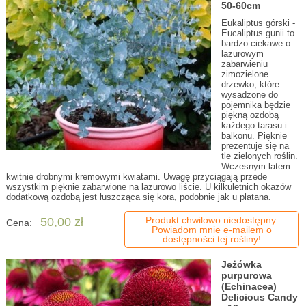
50-60cm
Eukaliptus górski -
Eucaliptus gunii to
bardzo ciekawe o
lazurowym
zabarwieniu
zimozielone
drzewko, które
wysadzone do
pojemnika będzie
piękną ozdobą
każdego tarasu i
balkonu. Pięknie
prezentuje się na
tle zielonych roślin.
Wczesnym latem
kwitnie drobnymi kremowymi kwiatami. Uwagę przyciągają przede
wszystkim pięknie zabarwione na lazurowo liście. U kilkuletnich okazów
dodatkową ozdobą jest łuszcząca się kora, podobnie jak u platana.
Produkt chwilowo niedostępny.
50,00 zł
Cena:
Powiadom mnie e-mailem o
dostępności tej rośliny!
Jeżówka
purpurowa
(Echinacea)
Delicious Candy