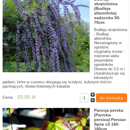
skrętolistna
(Budleja
alternifolia)
sadzonka 50-
70cm
Budleja skrętolistna
- Budleja
alternifolia.
Niezastąpiony w
ogrodzie,
oryginalny krzew -
marzenie wielu
pasjonatów
ogrodników.
Dorasta do 3,5 m i
charakteryzuje się
łukowatymi
pędami, które w czerwcu obsypują się ścisłymi, kulistymi kiśćmi
pachnących, liliowo-fioletowych kwiatów
20,00 zł
Cena:
Parocja perska
(Parrotia
persica) Persian
Spire c3 160-
180cm