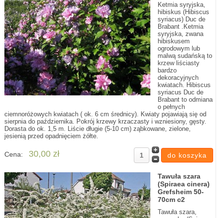
Ketmia syryjska,
hibiskus (Hibiscus
syriacus) Duc de
Brabant .Ketmia
syryjska, zwana
hibiskusem
ogrodowym lub
malwą sudańską to
krzew liściasty
bardzo
dekoracyjnych
kwiatach. Hibiscus
syriacus Duc de
Brabant to odmiana
o pełnych
ciemnoróżowych kwiatach ( ok. 6 cm średnicy). Kwiaty pojawiają się od
sierpnia do października. Pokrój krzewy krzaczasty i wzniesiony, gęsty.
Dorasta do ok. 1,5 m. Liście długie (5-10 cm) ząbkowane, zielone,
jesienią przed opadnięciem żółte.
30,00 zł
Cena:
Tawuła szara
(Spiraea cinera)
Grefsheim 50-
70cm c2
Tawuła szara,