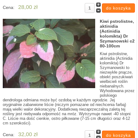
28,00 zł
Cena:
Kiwi pstrolistne,
aktinidia
(Actinidia
kolomikta) Dr
Szymanowski c2
80-100cm
Kiwi pstrolistne,
aktinidia (Actinidia
kolomikta) Dr
Szymanowski to
niezwykłe pnącze,
obiekt poszukiwań
wielbicieli roślin
niebanalnych.
Wyhodowana przez
polskiego
dendrologa odmiana może być ozdobą w każdym ogrodzie. Jej
oryginalnie zabarwione liście (niczym pomazane od niechcenia farbą)
mają wielki walor dekoracyjny. Dodatkową niezaprzeczalną zaletą tej
rośliny jest niebywała odporność na mróz. Wytrzymuje nawet -40 stopni
C. Liście ma dość cienkie, ostro piłkowane (7-15 cm długości oraz 4-12
cm szerokości).
32,00 zł
Cena: