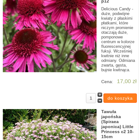
p12
Delicious Candy -
duże, podwójne
kwiaty z płaskimi
płatkami, które
niczym promienie
otaczają duże,
pomponowe
centrum w kolorze
fluorescencyjnej
fuksji. Wcześniej
kwitnie niż inne
odmiany. Odmiana
zwarta, gęsta,
bujnie kwitnąca.
17,00 zł
Cena:
Tawuła
japońska
(Spiraea
japonica) Little
Princess c2 10-
15cm