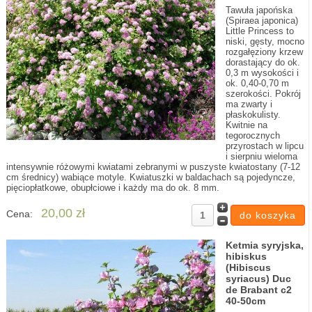
Tawuła japońska
(Spiraea japonica)
Little Princess to
niski, gęsty, mocno
rozgałęziony krzew
dorastający do ok.
0,3 m wysokości i
ok. 0,40-0,70 m
szerokości. Pokrój
ma zwarty i
płaskokulisty.
Kwitnie na
tegorocznych
przyrostach w lipcu
i sierpniu wieloma
intensywnie różowymi kwiatami zebranymi w puszyste kwiatostany (7-12
cm średnicy) wabiące motyle. Kwiatuszki w baldachach są pojedyncze,
pięciopłatkowe, obupłciowe i każdy ma do ok. 8 mm.
20,00 zł
Cena:
Ketmia syryjska,
hibiskus
(Hibiscus
syriacus) Duc
de Brabant c2
40-50cm