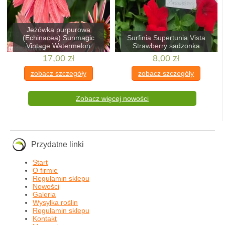
Jeżówka purpurowa
(Echinacea) Sunmagic
Surfinia Supertunia Vista
Vintage Watermelon
Strawberry sadzonka
17,00 zł
8,00 zł
zobacz szczegóły
zobacz szczegóły
Zobacz więcej nowości
Przydatne linki
Start
O firmie
Regulamin sklepu
Nowości
Galeria
Wysyłka roślin
Regulamin sklepu
Kontakt