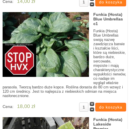
14,00 zł
Cena:
Funkia (Hosta)
Blue Umbrellas
c1
Funkia (Hosta)
Blue Umbrellas
swoją nazwę
zawdzięcza barwie
i kształcie liści,
które są niebieskie,
bardzo duże,
sercowate,
mięsiste i mają
charakterystyczne
wypukłości nerwów,
co nadaje im
wygląd właśnie
parasola. Tworzą bardzo duże kopce. Roślina dorasta do 80 cm wzwyż i
120 cm średnicy. Jest to najlepsza z niebieskich odmian na miejsca
nasłonecznione.
18,00 zł
Cena:
Funkia (Hosta)
Lakeside
Premier