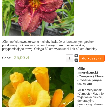
.Ciemnofioletowoczerwone kielichy kwiatów z jasnożółtym gardłem i
pofalowanymi kremowo-żółtymi krawędziami. Liście wąskie,
przypominające trawę. Osiąga 50 cm wysokości i ok 40 cm średnicy.
25,00 zł
Cena:
Milin
amerykański
(Campsis) Flava
- roślina pnąca
60-70 cm
Milin amerykański
(Campsis) Flava to
wyjątkowo piękne,
dekoracyjne
pnącze ogrodowe o