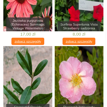
Jeżówka purpurowa
(Echinacea) Sunmagic
Surfinia Supertunia Vista
Vintage Watermelon
Strawberry sadzonka
17,00 zł
8,00 zł
zobacz szczegóły
zobacz szczegóły