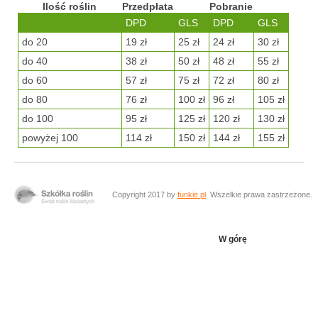
Ilość roślin
Przedpłata
Pobranie
DPD
GLS
DPD
GLS
do 20
19 zł
25 zł
24 zł
30 zł
do 40
38 zł
50 zł
48 zł
55 zł
do 60
57 zł
75 zł
72 zł
80 zł
do 80
76 zł
100 zł
96 zł
105 zł
do 100
95 zł
125 zł
120 zł
130 zł
powyżej 100
114 zł
150 zł
144 zł
155 zł
Copyright 2017 by
funkie.pl
. Wszelkie prawa zastrzeżone.
W górę