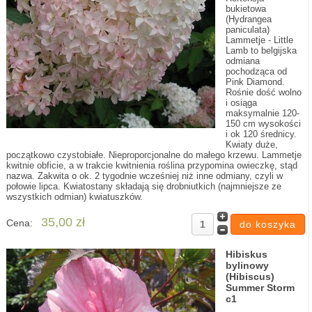
bukietowa
(Hydrangea
paniculata)
Lammetje - Little
Lamb to belgijska
odmiana
pochodząca od
Pink Diamond.
Rośnie dość wolno
i osiąga
maksymalnie 120-
150 cm wysokości
i ok 120 średnicy.
Kwiaty duże,
początkowo czystobiałe. Nieproporcjonalne do małego krzewu. Lammetje
kwitnie obficie, a w trakcie kwitnienia roślina przypomina owieczkę, stąd
nazwa. Zakwita o ok. 2 tygodnie wcześniej niż inne odmiany, czyli w
połowie lipca. Kwiatostany składają się drobniutkich (najmniejsze ze
wszystkich odmian) kwiatuszków.
35,00 zł
Cena:
Hibiskus
bylinowy
(Hibiscus)
Summer Storm
c1