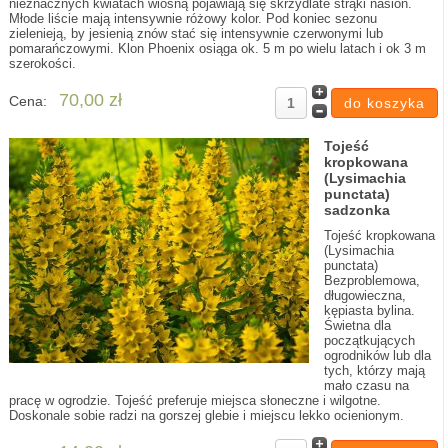
nieznacznych kwiatach wiosną pojawiają się skrzydlate strąki nasion.
Młode liście mają intensywnie różowy kolor. Pod koniec sezonu
zielenieją, by jesienią znów stać się intensywnie czerwonymi lub
pomarańczowymi. Klon Phoenix osiąga ok. 5 m po wielu latach i ok 3 m
szerokości.
70,00 zł
Cena:
Tojeść
kropkowana
(Lysimachia
punctata)
sadzonka
Tojeść kropkowana
(Lysimachia
punctata)
Bezproblemowa,
długowieczna,
kępiasta bylina.
Świetna dla
początkujących
ogrodników lub dla
tych, którzy mają
mało czasu na
pracę w ogrodzie. Tojeść preferuje miejsca słoneczne i wilgotne.
Doskonale sobie radzi na gorszej glebie i miejscu lekko ocienionym.