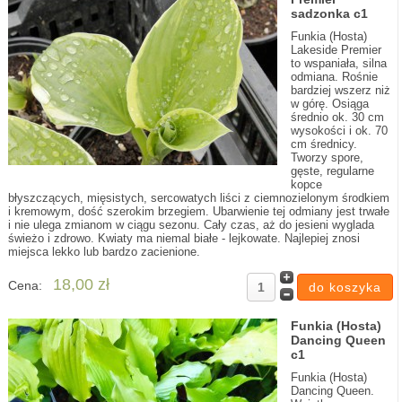
sadzonka c1
Funkia (Hosta)
Lakeside Premier
to wspaniała, silna
odmiana. Rośnie
bardziej wszerz niż
w górę. Osiąga
średnio ok. 30 cm
wysokości i ok. 70
cm średnicy.
Tworzy spore,
gęste, regularne
kopce
błyszczących, mięsistych, sercowatych liści z ciemnozielonym środkiem
i kremowym, dość szerokim brzegiem. Ubarwienie tej odmiany jest trwałe
i nie ulega zmianom w ciągu sezonu. Cały czas, aż do jesieni wyglada
świeżo i zdrowo. Kwiaty ma niemal białe - lejkowate. Najlepiej znosi
miejsca lekko lub bardzo zacienione.
18,00 zł
Cena:
Funkia (Hosta)
Dancing Queen
c1
Funkia (Hosta)
Dancing Queen.