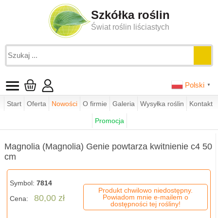
Szkółka roślin
Świat roślin liściastych
Polski
▼
Start
Oferta
Nowości
O firmie
Galeria
Wysyłka roślin
Kontakt
Jesteś tutaj:
funkie.pl
sklep
magnolie
Promocja
Magnolia (Magnolia) Genie powtarza kwitnienie c4 50 cm
Magnolia (Magnolia) Genie powtarza kwitnienie c4 50
cm
Symbol:
7814
Produkt chwilowo niedostępny.
80,00 zł
Powiadom mnie e-mailem o
Cena:
dostępności tej rośliny!