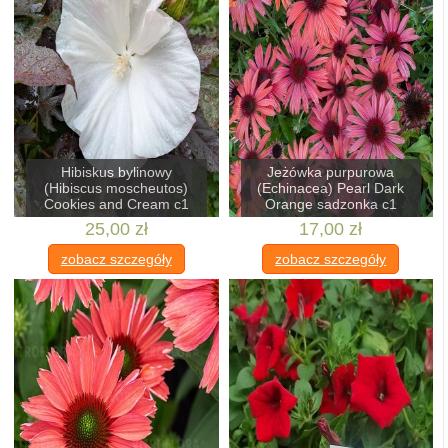
Hibiskus bylinowy
Jeżówka purpurowa
(Hibiscus moscheutos)
(Echinacea) Pearl Dark
Cookies and Cream c1
Orange sadzonka c1
25,00 zł
17,00 zł
zobacz szczegóły
zobacz szczegóły