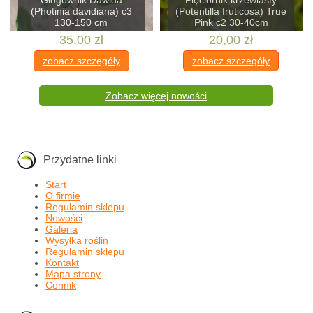
Głogownik Dawida
Pięciornik krzewiasty
(Photinia davidiana) c3
(Potentilla fruticosa) True
130-150 cm
Pink c2 30-40cm
35,00 zł
20,00 zł
zobacz szczegóły
zobacz szczegóły
Zobacz więcej nowości
Przydatne linki
Start
O firmie
Regulamin sklepu
Nowości
Galeria
Wysyłka roślin
Regulamin sklepu
Kontakt
Mapa strony
Cennik