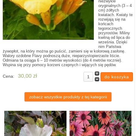
niezwykle
oryginalnych (3 – 4
cm) żółtych
kwiatach. Kwiaty te
rozwijają się na
końcach
tegorocznych
przyrostów. Miliny
kwitną od lipca do
września. Dzięki
nim Państwa
żywopłot, na który można go puścić, zamieni się w kolorową zasłonę.
Walory ozdobne Flavy podnoszą duże, nieparzystopierzaste liście.
Odmiana ta osiąga 6 – 10 metrów wysokości (do 4 metrów rocznie).
Wspina się przy pomocy korzeni czepnych i wijących się pędów.
30,00 zł
Cena:
zobacz wszystkie produkty z tej kategorii