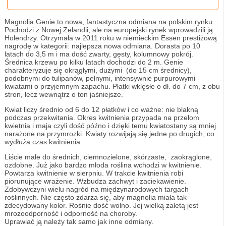
Magnolia Genie to nowa, fantastyczna odmiana na polskim rynku.
Pochodzi z Nowej Zelandii, ale na europejski rynek wprowadzili ją
Holendrzy. Otrzymała w 2011 roku w niemieckim Essen prestiżową
nagrodę w kategorii: najlepsza nowa odmiana. Dorasta po 10
latach do 3,5 m i ma dość zwarty, gęsty, kolumnowy pokrój.
Średnica krzewu po kilku latach dochodzi do 2 m. Genie
charakteryzuje się okrągłymi, dużymi (do 15 cm średnicy),
podobnymi do tulipanów, pełnymi, intensywnie purpurowymi
kwiatami o przyjemnym zapachu. Płatki wklęsłe o dł. do 7 cm, z obu
stron, lecz wewnątrz o ton jaśniejsze.
Kwiat liczy średnio od 6 do 12 płatków i co ważne: nie blakną
podczas przekwitania. Okres kwitnienia przypada na przełom
kwietnia i maja czyli dość późno i dzięki temu kwiatostany są mniej
narażone na przymrozki. Kwiaty rozwijają się jedne po drugich, co
wydłuża czas kwitnienia.
Liście małe do średnich, ciemnozielone, skórzaste, zaokrąglone,
ozdobne. Już jako bardzo młoda roślina wchodzi w kwitnienie.
Powtarza kwitnienie w sierpniu. W trakcie kwitnienia robi
piorunujące wrażenie. Wzbudza zachwyt i zaciekawienie.
Zdobywczyni wielu nagród na międzynarodowych targach
roślinnych. Nie często zdarza się, aby magnolia miała tak
zdecydowany kolor. Rośnie dość wolno. Jej wielką zaletą jest
mrozoodporność i odporność na choroby.
Uprawiać ją należy tak samo jak inne odmiany.