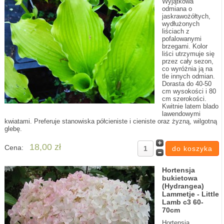
Wyjątkowa
odmiana o
jaskrawożółtych,
wydłużonych
liściach z
pofalowanymi
brzegami. Kolor
liści utrzymuje się
przez cały sezon,
co wyróżnia ją na
tle innych odmian.
Dorasta do 40-50
cm wysokości i 80
cm szerokości.
Kwitnie latem blado
lawendowymi
kwiatami. Preferuje stanowiska półcieniste i cieniste oraz żyzną, wilgotną
glebę.
18,00 zł
Cena:
Hortensja
bukietowa
(Hydrangea)
Lammetje - Little
Lamb c3 60-
70cm
Hortensja