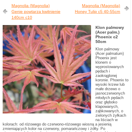
Magnolia (Magnolia)
Magnolia (Magnolia)
Genie powtarza kwitnienie
Honey Tulip c5 40-55cm
140cm c10
Klon palmowy
(Acer palm.)
Phoenix c2
50cm
Klon palmowy
(Acer palmatum)
Phoenix jest
klonem o
wyprostowanych
pędach i
zaokrąglonej
koronie. Phoenix to
wysoki krzew lub
małe drzewo o
jasnoczerwonych
młodych pędach
oraz głęboko
klapowanych,
ząbkowanych, o
zielonych żyłkach
na liściach w
kolorach: od różowego do czerwono-różowego wiosną a jesienią
zmieniających kolor na czerwony, pomarańczowy i żółty. Po