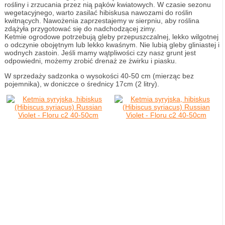
rośliny i zrzucania przez nią pąków kwiatowych. W czasie sezonu
wegetacyjnego, warto zasilać hibiskusa nawozami do roślin
kwitnących. Nawożenia zaprzestajemy w sierpniu, aby roślina
zdążyła przygotować się do nadchodzącej zimy.
Ketmie ogrodowe potrzebują gleby przepuszczalnej, lekko wilgotnej
o odczynie obojętnym lub lekko kwaśnym. Nie lubią gleby gliniastej i
wodnych zastoin. Jeśli mamy wątpliwości czy nasz grunt jest
odpowiedni, możemy zrobić drenaż ze żwirku i piasku.
W sprzedaży sadzonka o wysokości 40-50 cm (mierząc bez
pojemnika), w doniczce o średnicy 17cm (2 litry).