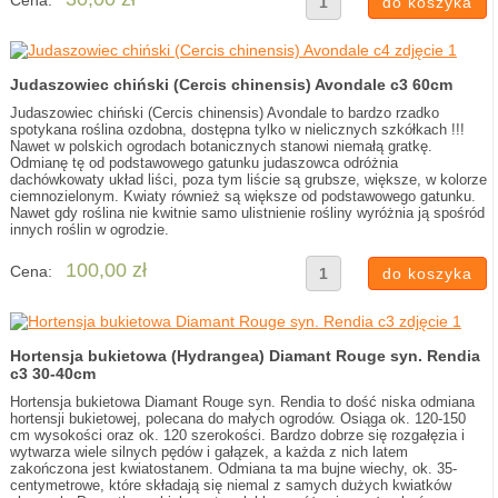
Cena:
Judaszowiec chiński (Cercis chinensis) Avondale c3 60cm
Judaszowiec chiński (Cercis chinensis) Avondale to bardzo rzadko
spotykana roślina ozdobna, dostępna tylko w nielicznych szkółkach !!!
Nawet w polskich ogrodach botanicznych stanowi niemałą gratkę.
Odmianę tę od podstawowego gatunku judaszowca odróżnia
dachówkowaty układ liści, poza tym liście są grubsze, większe, w kolorze
ciemnozielonym. Kwiaty również są większe od podstawowego gatunku.
Nawet gdy roślina nie kwitnie samo ulistnienie rośliny wyróżnia ją spośród
innych roślin w ogrodzie.
100,00 zł
Cena:
Hortensja bukietowa (Hydrangea) Diamant Rouge syn. Rendia
c3 30-40cm
Hortensja bukietowa Diamant Rouge syn. Rendia to dość niska odmiana
hortensji bukietowej, polecana do małych ogrodów. Osiąga ok. 120-150
cm wysokości oraz ok. 120 szerokości. Bardzo dobrze się rozgałęzia i
wytwarza wiele silnych pędów i gałązek, a każda z nich latem
zakończona jest kwiatostanem. Odmiana ta ma bujne wiechy, ok. 35-
centymetrowe, które składają się niemal z samych dużych kwiatków