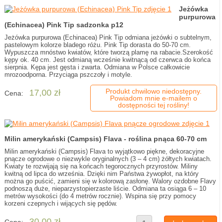
Jeżówka
purpurowa
(Echinacea) Pink Tip sadzonka p12
Jeżówka purpurowa (Echinacea) Pink Tip odmiana jeżówki o subtelnym,
pastelowym kolorze bladego różu. Pink Tip dorasta do 50-70 cm.
Wypuszcza mnóstwo kwiatów, które tworzą plamę na rabacie.Szerokość
kępy ok. 40 cm. Jest odmianą wcześnie kwitnącą od czerwca do końca
sierpnia. Kępa jest gęsta i zwarta. Odmiana w Polsce całkowicie
mrozoodporna. Przyciąga pszczoły i motyle.
Produkt chwilowo niedostępny.
17,00 zł
Cena:
Powiadom mnie e-mailem o
dostępności tej rośliny!
Milin amerykański (Campsis) Flava - roślina pnąca 60-70 cm
Milin amerykański (Campsis) Flava to wyjątkowo piękne, dekoracyjne
pnącze ogrodowe o niezwykle oryginalnych (3 – 4 cm) żółtych kwiatach.
Kwiaty te rozwijają się na końcach tegorocznych przyrostów. Miliny
kwitną od lipca do września. Dzięki nim Państwa żywopłot, na który
można go puścić, zamieni się w kolorową zasłonę. Walory ozdobne Flavy
podnoszą duże, nieparzystopierzaste liście. Odmiana ta osiąga 6 – 10
metrów wysokości (do 4 metrów rocznie). Wspina się przy pomocy
korzeni czepnych i wijących się pędów.
30,00 zł