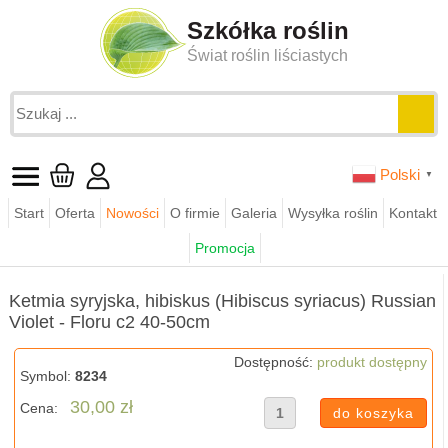
Szkółka roślin
Świat roślin liściastych
Polski
▼
Start
Oferta
Nowości
O firmie
Galeria
Wysyłka roślin
Kontakt
Jesteś tutaj:
funkie.pl
sklep
krzewy ozdobne
Promocja
Ketmia syryjska, hibiskus (Hibiscus syriacus) Russian Violet - Floru
Ketmia syryjska, hibiskus (Hibiscus syriacus) Russian
Violet - Floru c2 40-50cm
Dostępność:
produkt dostępny
Symbol:
8234
30,00 zł
Cena: