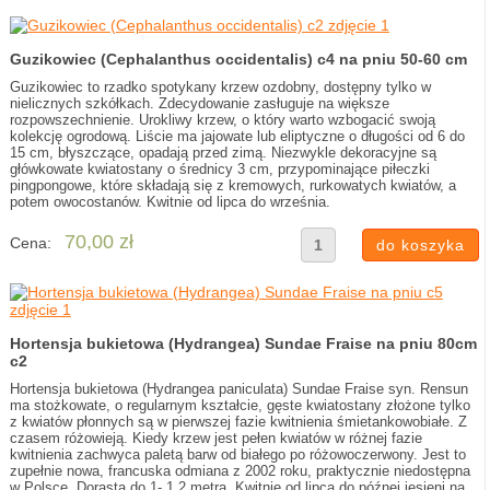
Guzikowiec (Cephalanthus occidentalis) c4 na pniu 50-60 cm
Guzikowiec to rzadko spotykany krzew ozdobny, dostępny tylko w
nielicznych szkółkach. Zdecydowanie zasługuje na większe
rozpowszechnienie. Urokliwy krzew, o który warto wzbogacić swoją
kolekcję ogrodową. Liście ma jajowate lub eliptyczne o długości od 6 do
15 cm, błyszczące, opadają przed zimą. Niezwykle dekoracyjne są
główkowate kwiatostany o średnicy 3 cm, przypominające piłeczki
pingpongowe, które składają się z kremowych, rurkowatych kwiatów, a
potem owocostanów. Kwitnie od lipca do września.
70,00 zł
Cena:
Hortensja bukietowa (Hydrangea) Sundae Fraise na pniu 80cm
c2
Hortensja bukietowa (Hydrangea paniculata) Sundae Fraise syn. Rensun
ma stożkowate, o regularnym kształcie, gęste kwiatostany złożone tylko
z kwiatów płonnych są w pierwszej fazie kwitnienia śmietankowobiałe. Z
czasem różowieją. Kiedy krzew jest pełen kwiatów w różnej fazie
kwitnienia zachwyca paletą barw od białego po różowoczerwony. Jest to
zupełnie nowa, francuska odmiana z 2002 roku, praktycznie niedostępna
w Polsce. Dorasta do 1- 1,2 metra. Kwitnie od lipca do późnej jesieni na