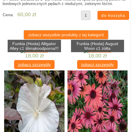
bordowych jednorocznych pędach z niedużymi, zielonymi liśćmi.
60,00 zł
Cena:
zobacz wszystkie produkty z tej kategorii
Funkia (Hosta) Alligator
Funkia (Hosta) August
Alley c1 ślimakoodporna!!!
Moon c1 żółta
18,00 zł
18,00 zł
zobacz szczegóły
zobacz szczegóły