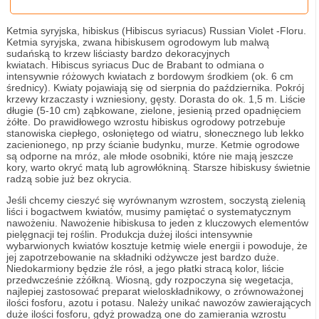
Ketmia syryjska, hibiskus (Hibiscus syriacus) Russian Violet -Floru.
Ketmia syryjska, zwana hibiskusem ogrodowym lub malwą
sudańską to krzew liściasty bardzo dekoracyjnych
kwiatach. Hibiscus syriacus Duc de Brabant to odmiana o
intensywnie różowych kwiatach z bordowym środkiem (ok. 6 cm
średnicy). Kwiaty pojawiają się od sierpnia do października. Pokrój
krzewy krzaczasty i wzniesiony, gęsty. Dorasta do ok. 1,5 m. Liście
długie (5-10 cm) ząbkowane, zielone, jesienią przed opadnięciem
żółte. Do prawidłowego wzrostu hibiskus ogrodowy potrzebuje
stanowiska ciepłego, osłoniętego od wiatru, słonecznego lub lekko
zacienionego, np przy ścianie budynku, murze. Ketmie ogrodowe
są odporne na mróz, ale młode osobniki, które nie mają jeszcze
kory, warto okryć matą lub agrowłókniną. Starsze hibiskusy świetnie
radzą sobie już bez okrycia.
Jeśli chcemy cieszyć się wyrównanym wzrostem, soczystą zielenią
liści i bogactwem kwiatów, musimy pamiętać o systematycznym
nawożeniu. Nawożenie hibiskusa to jeden z kluczowych elementów
pielęgnacji tej roślin. Produkcja dużej ilości intensywnie
wybarwionych kwiatów kosztuje ketmię wiele energii i powoduje, że
jej zapotrzebowanie na składniki odżywcze jest bardzo duże.
Niedokarmiony będzie źle rósł, a jego płatki stracą kolor, liście
przedwcześnie zżółkną. Wiosną, gdy rozpoczyna się wegetacja,
najlepiej zastosować preparat wieloskładnikowy, o zrównoważonej
ilości fosforu, azotu i potasu. Należy unikać nawozów zawierających
duże ilości fosforu, gdyż prowadzą one do zamierania wzrostu