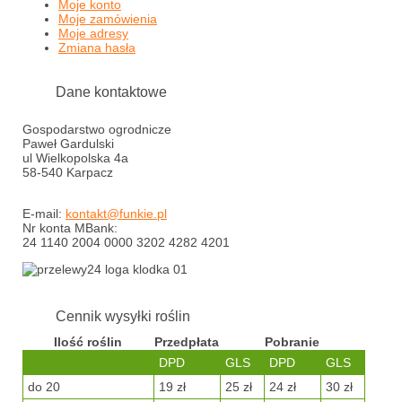
Moje konto
Moje zamówienia
Moje adresy
Zmiana hasła
Dane kontaktowe
Gospodarstwo ogrodnicze
Paweł Gardulski
ul Wielkopolska 4a
58-540 Karpacz
E-mail:
kontakt@funkie.pl
Nr konta MBank:
24 1140 2004 0000 3202 4282 4201
Cennik wysyłki roślin
Ilość roślin
Przedpłata
Pobranie
DPD
GLS
DPD
GLS
do 20
19 zł
25 zł
24 zł
30 zł