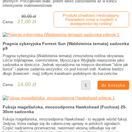
płonnych. Początkowo białe, potem lekko zaróżowione aż w końcu
intensywnie malinoworóżowe.
Produkt chwilowo niedostępny.
30,00 zł
Powiadom mnie e-mailem o
27,00 zł
Cena:
dostępności tej rośliny!
Pragnia syberyjska Forrest Sun (Waldsteinia ternata) sadzonka
p9
Pragnia syberyjska (Waldsteinia ternata) zimozielona roślina okrywowa.
Liście trójklapowe, ciemnzielone, błyszczące Wygląda niepozornie jako
sadzonka w doniczce. Jednak wysadzona na miejsce docelowe "idzie jak
burza" i pięknie zadarnia wszystko, co pod korzeń trafi. Kwitnie bardzo
długo (kwiecień - maj) żółtymi kwiatkami podobnymi do kaczeńców.
14,00 zł
Cena:
Fuksja magellańska, mrozoodporna Hawkshead (Fuchsia) 20-
30cm sadzonka
Fuksja magellańska, mrozoodporna Hawkshead - to wyjątek wśród fuksji.
Jedyna, która nadaje się do całorocznej uprawy w polskich ogrodach.
Część nadziemna przemarznie, natomiast wiosną odbuduje się od