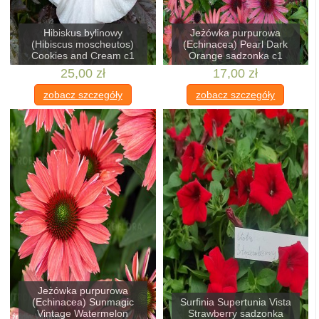
Hibiskus bylinowy
Jeżówka purpurowa
(Hibiscus moscheutos)
(Echinacea) Pearl Dark
Cookies and Cream c1
Orange sadzonka c1
25,00 zł
17,00 zł
zobacz szczegóły
zobacz szczegóły
Jeżówka purpurowa
(Echinacea) Sunmagic
Surfinia Supertunia Vista
Vintage Watermelon
Strawberry sadzonka