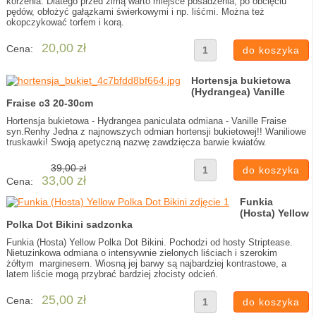
korzenia. Dlatego przed zimą warto miejsce posadzenia, po obcięciu
pędów, obłożyć gałązkami świerkowymi i np. liśćmi. Można też
okopczykować torfem i korą.
20,00 zł
Cena:
Hortensja bukietowa
(Hydrangea) Vanille
Fraise c3 20-30cm
Hortensja bukietowa - Hydrangea paniculata odmiana - Vanille Fraise
syn.Renhy Jedna z najnowszych odmian hortensji bukietowej!! Waniliowe
truskawki! Swoją apetyczną nazwę zawdzięcza barwie kwiatów.
39,00 zł
33,00 zł
Cena:
Funkia
(Hosta) Yellow
Polka Dot Bikini sadzonka
Funkia (Hosta) Yellow Polka Dot Bikini. Pochodzi od hosty Striptease.
Nietuzinkowa odmiana o intensywnie zielonych liściach i szerokim
żółtym marginesem. Wiosną jej barwy są najbardziej kontrastowe, a
latem liście mogą przybrać bardziej złocisty odcień.
25,00 zł
Cena: