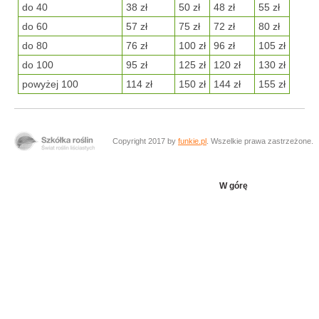
do 40
38 zł
50 zł
48 zł
55 zł
do 60
57 zł
75 zł
72 zł
80 zł
do 80
76 zł
100 zł
96 zł
105 zł
do 100
95 zł
125 zł
120 zł
130 zł
powyżej 100
114 zł
150 zł
144 zł
155 zł
Copyright 2017 by
funkie.pl
. Wszelkie prawa zastrzeżone.
W górę