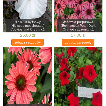
Hibiskus bylinowy
Jeżówka purpurowa
(Hibiscus moscheutos)
(Echinacea) Pearl Dark
Cookies and Cream c1
Orange sadzonka c1
25,00 zł
17,00 zł
zobacz szczegóły
zobacz szczegóły