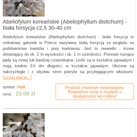
Abeliofylum koreańskie (Abeliophyllum distichum) -
biała forsycja c2,5 30-40 cm
Abeliofylum koreańskie (Abeliophyllum distichum) - biała forsycja to
unikatowy gatunek w Polsce nazywany białą forsycją ze względu na
podobieństwo kwiatów i pory kwitnienia. Jest to niewielki , krzew
dorastający do ok. 2 m wysokości i ok. 1 m szerokości. Pionowo rosnące
pędy są mniej lub bardziej czworokątne. Listki są w kształcie jajowatym i
mają średnio 3-5 dm długości, w kształcie jajowatym. Ułożone są
nakrzyżlegle i z obydwu stron pokryte są przylegającymi włoskami.
[czytaj więcej...]
symbol:
7428
Produkt chwilowo niedostępny.
Powiadom mnie e-mailem o
23,00 zł
cena:
dostępności tej rośliny!