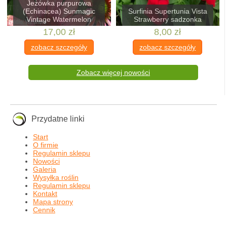
Jeżówka purpurowa
(Echinacea) Sunmagic
Surfinia Supertunia Vista
Vintage Watermelon
Strawberry sadzonka
17,00 zł
8,00 zł
zobacz szczegóły
zobacz szczegóły
Zobacz więcej nowości
Przydatne linki
Start
O firmie
Regulamin sklepu
Nowości
Galeria
Wysyłka roślin
Regulamin sklepu
Kontakt
Mapa strony
Cennik