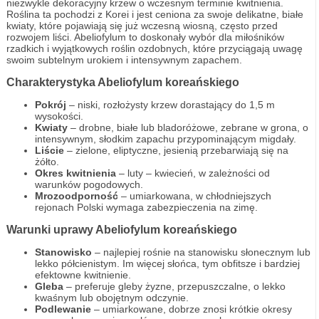
niezwykle dekoracyjny krzew o wczesnym terminie kwitnienia.
Roślina ta pochodzi z Korei i jest ceniona za swoje delikatne, białe
kwiaty, które pojawiają się już wczesną wiosną, często przed
rozwojem liści. Abeliofylum to doskonały wybór dla miłośników
rzadkich i wyjątkowych roślin ozdobnych, które przyciągają uwagę
swoim subtelnym urokiem i intensywnym zapachem.
Charakterystyka Abeliofylum koreańskiego
Pokrój
– niski, rozłożysty krzew dorastający do 1,5 m
wysokości.
Kwiaty
– drobne, białe lub bladoróżowe, zebrane w grona, o
intensywnym, słodkim zapachu przypominającym migdały.
Liście
– zielone, eliptyczne, jesienią przebarwiają się na
żółto.
Okres kwitnienia
– luty – kwiecień, w zależności od
warunków pogodowych.
Mrozoodporność
– umiarkowana, w chłodniejszych
rejonach Polski wymaga zabezpieczenia na zimę.
Warunki uprawy Abeliofylum koreańskiego
Stanowisko
– najlepiej rośnie na stanowisku słonecznym lub
lekko półcienistym. Im więcej słońca, tym obfitsze i bardziej
efektowne kwitnienie.
Gleba
– preferuje gleby żyzne, przepuszczalne, o lekko
kwaśnym lub obojętnym odczynie.
Podlewanie
– umiarkowane, dobrze znosi krótkie okresy