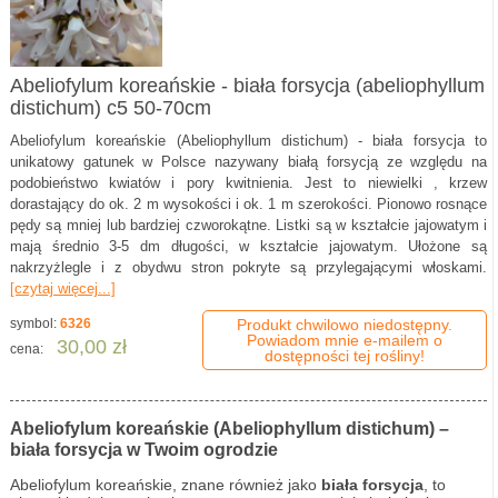
Abeliofylum koreańskie - biała forsycja (abeliophyllum
distichum) c5 50-70cm
Abeliofylum koreańskie (Abeliophyllum distichum) - biała forsycja to
unikatowy gatunek w Polsce nazywany białą forsycją ze względu na
podobieństwo kwiatów i pory kwitnienia. Jest to niewielki , krzew
dorastający do ok. 2 m wysokości i ok. 1 m szerokości. Pionowo rosnące
pędy są mniej lub bardziej czworokątne. Listki są w kształcie jajowatym i
mają średnio 3-5 dm długości, w kształcie jajowatym. Ułożone są
nakrzyżlegle i z obydwu stron pokryte są przylegającymi włoskami.
[czytaj więcej...]
symbol:
6326
Produkt chwilowo niedostępny.
Powiadom mnie e-mailem o
30,00 zł
cena:
dostępności tej rośliny!
Abeliofylum koreańskie (Abeliophyllum distichum) –
biała forsycja w Twoim ogrodzie
Abeliofylum koreańskie, znane również jako
biała forsycja
, to