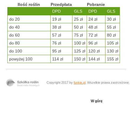
Ilość roślin
Przedpłata
Pobranie
DPD
GLS
DPD
GLS
do 20
19 zł
25 zł
24 zł
30 zł
do 40
38 zł
50 zł
48 zł
55 zł
do 60
57 zł
75 zł
72 zł
80 zł
do 80
76 zł
100 zł
96 zł
105 zł
do 100
95 zł
125 zł
120 zł
130 zł
powyżej 100
114 zł
150 zł
144 zł
155 zł
Copyright 2017 by
funkie.pl
. Wszelkie prawa zastrzeżone.
W górę