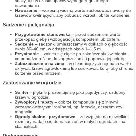
suszy, ale w czasie upałów wymaga regularnego
nawadniania.
Nawożenie
– wczesną wiosną warto zastosować nawozy do
krzewów kwitnących, aby pobudzić wzrost i obfite kwitnienie.
Sadzenie i pielęgnacja
Przygotowanie stanowiska
– przed sadzeniem warto
przekopać glebę i wzbogacić ją kompostem lub torfem.
Sadzenie
– sadzonki umieszczamy w dołkach o głębokości
około 30–40 cm, w odstępach około 1–1,5 m.
Przycinanie
– zaleca się cięcie po zakończeniu kwitnienia,
co pobudza roślinę do zagęszczania i poprawia jej pokrój.
Zabezpieczenie na zimę
– w chłodniejszych rejonach warto
okrywać krzew agrowłókniną lub ściółkować korą, aby chronić
korzenie przed mrozem.
Zastosowanie w ogrodzie
Soliter
– pięknie prezentuje się jako pojedynczy, ozdobny
krzew w ogrodzie.
Żywopłoty i rabaty
– dobrze komponuje się z innymi
wczesnokwitnącymi roślinami, np. forsycją, oczarem czy
magnolią.
Ogrody skalne i przydomowe
– ze względu na niewielkie
rozmiary nadaje się do nasadzeń w małych ogrodach i na
skalniakach.
Podsumowanie