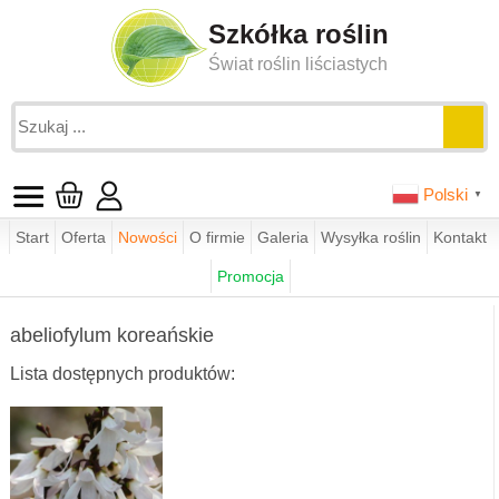
Szkółka roślin
Świat roślin liściastych
Polski
▼
Start
Oferta
Nowości
O firmie
Galeria
Wysyłka roślin
Kontakt
Jesteś tutaj:
funkie.pl
sklep
krzewy ozdobne
Promocja
abeliofylum koreańskie
abeliofylum koreańskie
Lista dostępnych produktów: