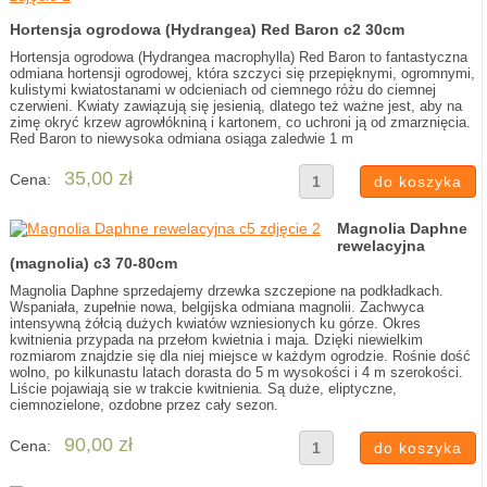
Hortensja ogrodowa (Hydrangea) Red Baron c2 30cm
Hortensja ogrodowa (Hydrangea macrophylla) Red Baron to fantastyczna
odmiana hortensji ogrodowej, która szczyci się przepięknymi, ogromnymi,
kulistymi kwiatostanami w odcieniach od ciemnego różu do ciemnej
czerwieni. Kwiaty zawiązują się jesienią, dlatego też ważne jest, aby na
zimę okryć krzew agrowłókniną i kartonem, co uchroni ją od zmarznięcia.
Red Baron to niewysoka odmiana osiąga zaledwie 1 m
35,00 zł
Cena:
Magnolia Daphne
rewelacyjna
(magnolia) c3 70-80cm
Magnolia Daphne sprzedajemy drzewka szczepione na podkładkach.
Wspaniała, zupełnie nowa, belgijska odmiana magnolii. Zachwyca
intensywną żółcią dużych kwiatów wzniesionych ku górze. Okres
kwitnienia przypada na przełom kwietnia i maja. Dzięki niewielkim
rozmiarom znajdzie się dla niej miejsce w każdym ogrodzie. Rośnie dość
wolno, po kilkunastu latach dorasta do 5 m wysokości i 4 m szerokości.
Liście pojawiają sie w trakcie kwitnienia. Są duże, eliptyczne,
ciemnozielone, ozdobne przez cały sezon.
90,00 zł
Cena: