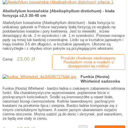
Abeliofylum koreańskie (Abeliophyllum distichum) - biała
forsycja c2,5 30-40 cm
Abeliofylum koreańskie (Abeliophyllum distichum) - biała forsycja to
unikatowy gatunek w Polsce nazywany białą forsycją ze względu na
podobieństwo kwiatów i pory kwitnienia. Jest to niewielki , krzew
dorastający do ok. 2 m wysokości i ok. 1 m szerokości. Pionowo rosnące
pędy są mniej lub bardziej czworokątne. Listki są w kształcie jajowatym i
mają średnio 3-5 dm długości, w kształcie jajowatym. Ułożone są
nakrzyżlegle i z obydwu stron pokryte są przylegającymi włoskami.
Produkt chwilowo niedostępny.
23,00 zł
Cena:
Powiadom mnie e-mailem o
dostępności tej rośliny!
Funkia (Hosta)
Whirlwind sadzonka
Funkia (Hosta) Whirlwind - bardzo ładna o ciekawym zabarwieniu odmiana
funkii. Ma charakterystyczne wyprostowane, poplamione liście o
poskręcanych końcówkach. Środki są kremowożółte a nawet białe,
natomiast brzegi ciemnozielone. Kwitnie lawendowymi, pachnącymi
kwiatami na przełomie lipca i sierpnia. Bardzo ładnie komponuje się z
innymi cieniolubnymi bylinami. A swoim jasnym ubarwieniem rozjaśni
ciemne otoczenie. Można sadzić ją do donic i skrzynek, pod warunkiem,
że będą one stały w cieniu.