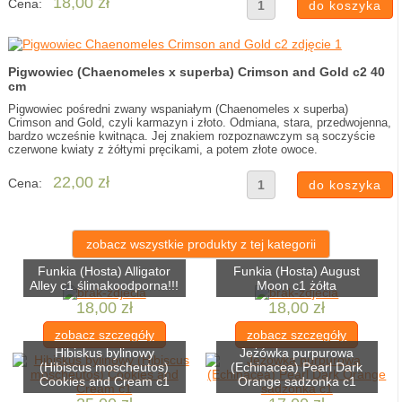
18,00 zł
Cena:
Pigwowiec (Chaenomeles x superba) Crimson and Gold c2 40
cm
Pigwowiec pośredni zwany wspaniałym (Chaenomeles x superba)
Crimson and Gold, czyli karmazyn i złoto. Odmiana, stara, przedwojenna,
bardzo wcześnie kwitnąca. Jej znakiem rozpoznawczym są soczyście
czerwone kwiaty z żółtymi pręcikami, a potem złote owoce.
22,00 zł
Cena:
zobacz wszystkie produkty z tej kategorii
Funkia (Hosta) Alligator
Funkia (Hosta) August
Alley c1 ślimakoodporna!!!
Moon c1 żółta
18,00 zł
18,00 zł
zobacz szczegóły
zobacz szczegóły
Hibiskus bylinowy
Jeżówka purpurowa
(Hibiscus moscheutos)
(Echinacea) Pearl Dark
Cookies and Cream c1
Orange sadzonka c1