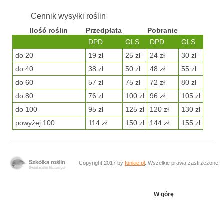
Cennik wysyłki roślin
Ilość roślin
Przedpłata
Pobranie
DPD
GLS
DPD
GLS
do 20
19 zł
25 zł
24 zł
30 zł
do 40
38 zł
50 zł
48 zł
55 zł
do 60
57 zł
75 zł
72 zł
80 zł
do 80
76 zł
100 zł
96 zł
105 zł
do 100
95 zł
125 zł
120 zł
130 zł
powyżej 100
114 zł
150 zł
144 zł
155 zł
Copyright 2017 by
funkie.pl
. Wszelkie prawa zastrzeżone.
W górę