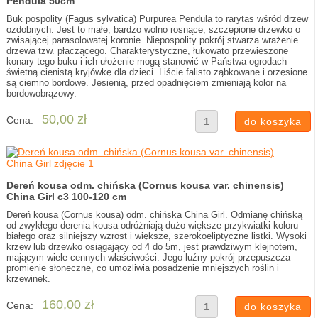
Pendula 50cm
Buk pospolity (Fagus sylvatica) Purpurea Pendula to rarytas wśród drzew
ozdobnych. Jest to małe, bardzo wolno rosnące, szczepione drzewko o
zwisającej parasolowatej koronie. Niepospolity pokrój stwarza wrażenie
drzewa tzw. płaczącego. Charakterystyczne, łukowato przewieszone
konary tego buku i ich ułożenie mogą stanowić w Państwa ogrodach
świetną cienistą kryjówkę dla dzieci. Liście falisto ząbkowane i orzęsione
są ciemno bordowe. Jesienią, przed opadnięciem zmieniają kolor na
bordowobrązowy.
50,00 zł
Cena:
Dereń kousa odm. chińska (Cornus kousa var. chinensis)
China Girl c3 100-120 cm
Dereń kousa (Cornus kousa) odm. chińska China Girl. Odmianę chińską
od zwykłego derenia kousa odróżniają dużo większe przykwiatki koloru
białego oraz silniejszy wzrost i większe, szerokoeliptyczne listki. Wysoki
krzew lub drzewko osiągający od 4 do 5m, jest prawdziwym klejnotem,
mającym wiele cennych właściwości. Jego luźny pokrój przepuszcza
promienie słoneczne, co umożliwia posadzenie mniejszych roślin i
krzewinek.
160,00 zł
Cena: