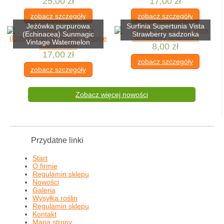
25,00 zł
17,00 zł
zobacz szczegóły
zobacz szczegóły
Jeżówka purpurowa
Surfinia Supertunia Vista
(Echinacea) Sunmagic
Strawberry sadzonka
Vintage Watermelon
8,00 zł
17,00 zł
zobacz szczegóły
zobacz szczegóły
Zobacz więcej nowości
Przydatne linki
Start
O firmie
Regulamin sklepu
Nowości
Galeria
Wysyłka roślin
Regulamin sklepu
Kontakt
Mapa strony