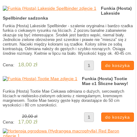
Funkia (Hosta)
Lakeside
Spellbinder sadzonka
Funkia (Hosta) Lakeside Spellbinder - szalenie oryginalna i bardzo rzadka
funkia o ciekawym rysunku na liściach. Z pozoru banalne zabarwienie
okazuje się być interesujące. Środek jest bardzo wąski, niemal biały.
Jednolicie zielone obrzeżenie jest szerokie i prawie nie "miesza" się z
centrum. Nacieki między kolorami są rzadkie. Kolory silnie ze sobą
kontrastują. Odmiana należy do gęstych i szybko rosnących. Osiąga
średnie rozmiary. Kwitnie w lipcu na biało. Wysokość kępy ok. 40-45 cm.
18,00 zł
Cena:
Funkia (Hosta) Tootie
Mae c1 Śliczne barwy!
Funkia (Hosta) Tootie Mae Ciekawa odmiana o dużych, sercowatych
liściach w niebiesko-zielonym odcieniu z nieregularnym, kremowym
marginesem. Tootie Mae tworzy gęste kępy dorastające do 50 cm
wysokości i 80 cm szerokości.
20,00 zł
17,00 zł
Cena: