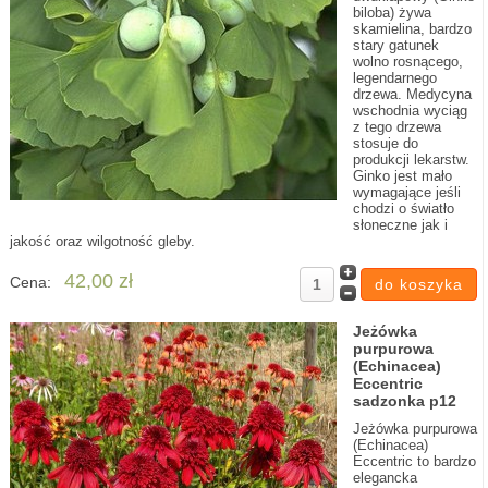
biloba) żywa
skamielina, bardzo
stary gatunek
wolno rosnącego,
legendarnego
drzewa. Medycyna
wschodnia wyciąg
z tego drzewa
stosuje do
produkcji lekarstw.
Ginko jest mało
wymagające jeśli
chodzi o światło
słoneczne jak i
jakość oraz wilgotność gleby.
42,00 zł
Cena:
Jeżówka
purpurowa
(Echinacea)
Eccentric
sadzonka p12
Jeżówka purpurowa
(Echinacea)
Eccentric to bardzo
elegancka