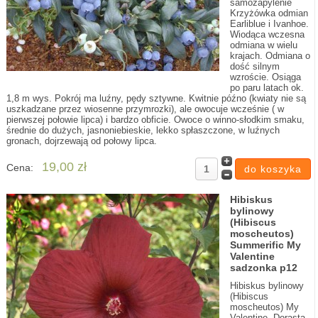
samozapylenie
Krzyżówka odmian
Earliblue i Ivanhoe.
Wiodąca wczesna
odmiana w wielu
krajach. Odmiana o
dość silnym
wzroście. Osiąga
po paru latach ok.
1,8 m wys. Pokrój ma luźny, pędy sztywne. Kwitnie późno (kwiaty nie są
uszkadzane przez wiosenne przymrozki), ale owocuje wcześnie ( w
pierwszej połowie lipca) i bardzo obficie. Owoce o winno-słodkim smaku,
średnie do dużych, jasnoniebieskie, lekko spłaszczone, w luźnych
gronach, dojrzewają od połowy lipca.
19,00 zł
Cena:
Hibiskus
bylinowy
(Hibiscus
moscheutos)
Summerific My
Valentine
sadzonka p12
Hibiskus bylinowy
(Hibiscus
moscheutos) My
Valentine. Dorasta