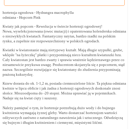
hortensja ogrodowa - Hydrangea macrophylla
odmiana - Hopcorn Pink
Kwiaty jak popcorn - Rewolucja w świecie hortensji ogrodowej!
Nowa, wyselekcjonowana (owoc mutacji) i opatentowana holenderska odmiana
o niezwykłych kwiatach. Fantastyczny rarytas, bardzo rzadki na polskim
rynku, a zupełnie nie rozpowszechniony w polskich ogrodach.
Kwiatki w kwiatostanie mają nietypowy kształt. Mają długie szypułki, grube,
wklęsłe "na łyżeczkę" płatki i przypominają nieco kształtem kwiatuszki bzu.
Cały kwiatostan jest bardzo zwarty i sprawia wrażenie kędzierzawego przez co
niesamowicie przykuwa uwagę. Producentom skojarzyła się z popcornem, stąd
nazwa. Szczególnie rozwijające się kwiatostany do złudzenia przypominają
prażoną kukurydzę.
Krzew dorasta do ok. 1-1,2 m, posiada ciemnozielone liście. Ta piękna odmiana
kwitnie w lipcu obficie i jak żadna z hortensji ogrodowych doskonale znosi
słońce. Mrozoodporna do -20 stopni. Można uprawiać ją w pojemnikach.
Nadaje się na kwiat cięty i suszony.
Należy pamiętać o tym, że hortensje potrzebują dużo wody i do bujnego
kwitnienia wymagają żyznej gleby. Warto dostarczać hortensjom wartości
odżywczych zarówno z naturalnego nawożenia jak i sztucznego. Odwdzięczą
się bujnym i długim kwitnieniem i ciemnymi, mięsistymi liśćmi.