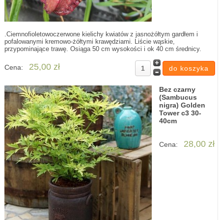
.Ciemnofioletowoczerwone kielichy kwiatów z jasnożółtym gardłem i
pofalowanymi kremowo-żółtymi krawędziami. Liście wąskie,
przypominające trawę. Osiąga 50 cm wysokości i ok 40 cm średnicy.
25,00 zł
Cena:
Bez czarny
(Sambucus
nigra) Golden
Tower c3 30-
40cm
28,00 zł
Cena: