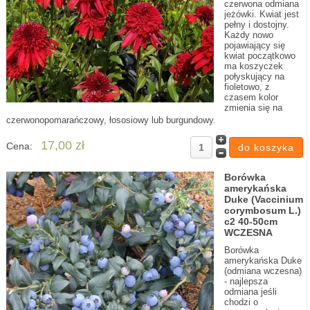
czerwona odmiana
jeżówki. Kwiat jest
pełny i dostojny.
Każdy nowo
pojawiający się
kwiat początkowo
ma koszyczek
połyskujący na
fioletowo, z
czasem kolor
zmienia się na
czerwonopomarańczowy, łososiowy lub burgundowy.
17,00 zł
Cena:
Borówka
amerykańska
Duke (Vaccinium
corymbosum L.)
c2 40-50cm
WCZESNA
Borówka
amerykańska Duke
(odmiana wczesna)
- najlepsza
odmiana jeśli
chodzi o