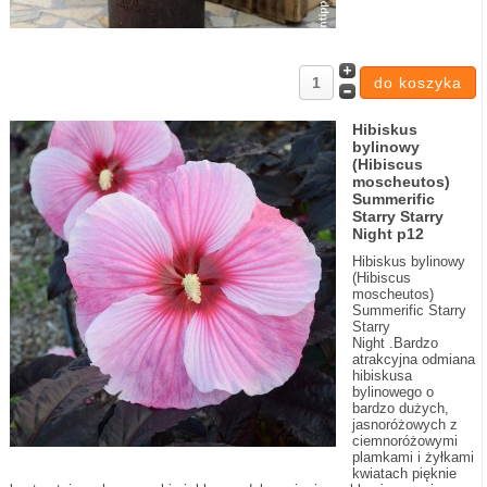
Hibiskus
bylinowy
(Hibiscus
moscheutos)
Summerific
Starry Starry
Night p12
Hibiskus bylinowy
(Hibiscus
moscheutos)
Summerific Starry
Starry
Night .Bardzo
atrakcyjna odmiana
hibiskusa
bylinowego o
bardzo dużych,
jasnoróżowych z
ciemnoróżowymi
plamkami i żyłkami
kwiatach pięknie