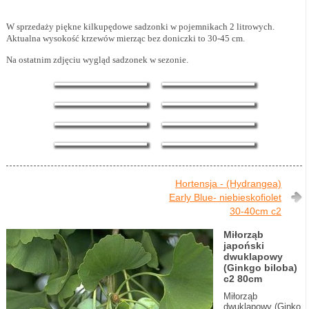
W sprzedaży piękne kilkupędowe sadzonki w pojemnikach 2 litrowych.
Aktualna wysokość krzewów mierząc bez doniczki to 30-45 cm.
Na ostatnim zdjęciu wygląd sadzonek w sezonie.
Hortensja - (Hydrangea)
Early Blue- niebieskofiolet
30-40cm c2
Miłorząb
japoński
dwuklapowy
(Ginkgo biloba)
c2 80cm
Miłorząb
dwuklapowy (Ginko