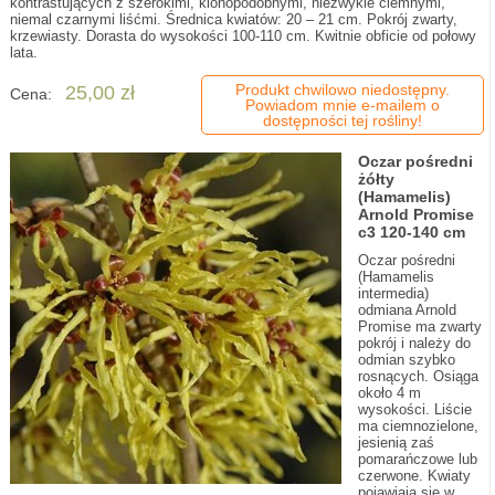
kontrastujących z szerokimi, klonopodobnymi, niezwykle ciemnymi,
niemal czarnymi liśćmi. Średnica kwiatów: 20 – 21 cm. Pokrój zwarty,
krzewiasty. Dorasta do wysokości 100-110 cm. Kwitnie obficie od połowy
lata.
Produkt chwilowo niedostępny.
25,00 zł
Cena:
Powiadom mnie e-mailem o
dostępności tej rośliny!
Oczar pośredni
żółty
(Hamamelis)
Arnold Promise
c3 120-140 cm
Oczar pośredni
(Hamamelis
intermedia)
odmiana Arnold
Promise ma zwarty
pokrój i należy do
odmian szybko
rosnących. Osiąga
około 4 m
wysokości. Liście
ma ciemnozielone,
jesienią zaś
pomarańczowe lub
czerwone. Kwiaty
pojawiają się w