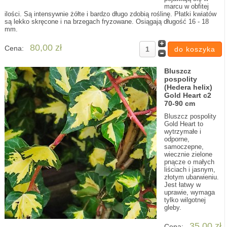
marcu w obfitej
ilości. Są intensywnie żółte i bardzo długo zdobią roślinę. Płatki kwiatów
są lekko skręcone i na brzegach fryzowane. Osiągają długość 16 - 18
mm.
80,00 zł
Cena:
Bluszcz
pospolity
(Hedera helix)
Gold Heart c2
70-90 cm
Bluszcz pospolity
Gold Heart to
wytrzymałe i
odporne,
samoczepne,
wiecznie zielone
pnącze o małych
liściach i jasnym,
złotym ubarwieniu.
Jest łatwy w
uprawie, wymaga
tylko wilgotnej
gleby.
35,00 zł
Cena: