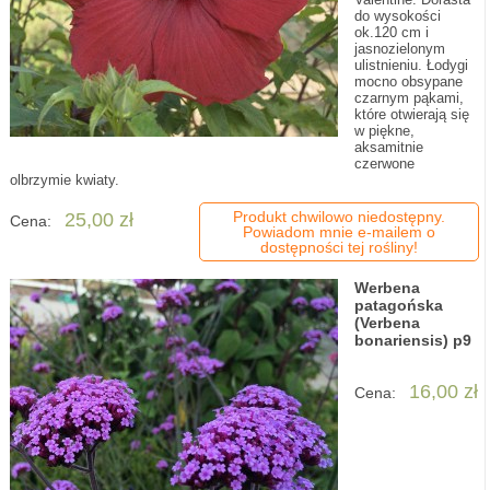
do wysokości
ok.120 cm i
jasnozielonym
ulistnieniu. Łodygi
mocno obsypane
czarnym pąkami,
które otwierają się
w piękne,
aksamitnie
czerwone
olbrzymie kwiaty.
Produkt chwilowo niedostępny.
25,00 zł
Cena:
Powiadom mnie e-mailem o
dostępności tej rośliny!
Werbena
patagońska
(Verbena
bonariensis) p9
16,00 zł
Cena: