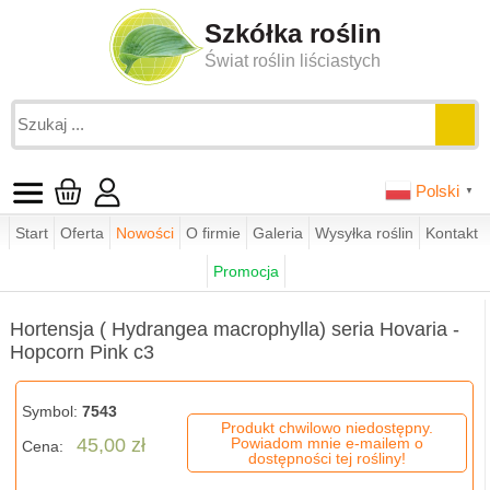
Szkółka roślin
Świat roślin liściastych
Polski
▼
Start
Oferta
Nowości
O firmie
Galeria
Wysyłka roślin
Kontakt
Jesteś tutaj:
funkie.pl
sklep
hortensje
Promocja
Hortensja ( Hydrangea macrophylla) seria Hovaria - Hopcorn Pink c
Hortensja ( Hydrangea macrophylla) seria Hovaria -
Hopcorn Pink c3
Symbol:
7543
Produkt chwilowo niedostępny.
45,00 zł
Powiadom mnie e-mailem o
Cena:
dostępności tej rośliny!