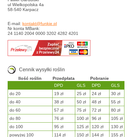
ul Wielkopolska 4a
58-540 Karpacz
E-mail:
kontakt@funkie.pl
Nr konta MBank:
24 1140 2004 0000 3202 4282 4201
Cennik wysyłki roślin
Ilość roślin
Przedpłata
Pobranie
DPD
GLS
DPD
GLS
do 20
19 zł
25 zł
24 zł
30 zł
do 40
38 zł
50 zł
48 zł
55 zł
do 60
57 zł
75 zł
72 zł
80 zł
do 80
76 zł
100 zł
96 zł
105 zł
do 100
95 zł
125 zł
120 zł
130 zł
powyżej 100
114 zł
150 zł
144 zł
155 zł