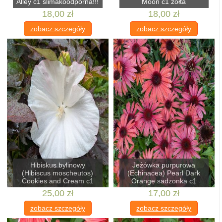
Alley c1 ślimakoodporna!!!
Moon c1 żółta
18,00 zł
18,00 zł
zobacz szczegóły
zobacz szczegóły
Hibiskus bylinowy
Jeżówka purpurowa
(Hibiscus moscheutos)
(Echinacea) Pearl Dark
Cookies and Cream c1
Orange sadzonka c1
25,00 zł
17,00 zł
zobacz szczegóły
zobacz szczegóły