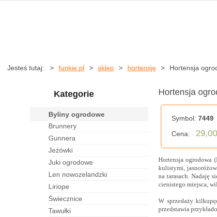
Jesteś tutaj:
funkie.pl
sklep
hortensje
Hortensja ogr
Hortensja ogr
Kategorie
byliny ogrodowe
Symbol:
7449
brunnery
29,00
Cena:
gunnera
jeżówki
Hortensja ogrodowa (
juki ogrodowe
kulistymi, jasnoróżow
len nowozelandzki
na tarasach. Nadaję 
cienistego miejsca, wi
liriope
świecznice
W sprzedaży kilkupęd
przedstawia przykład
tawułki