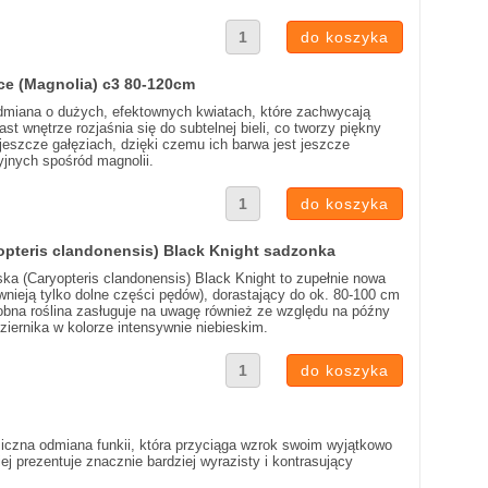
ce (Magnolia) c3 80-120cm
dmiana o dużych, efektownych kwiatach, które zachwycają
t wnętrze rozjaśnia się do subtelnej bieli, co tworzy piękny
 jeszcze gałęziach, dzięki czemu ich barwa jest jeszcze
cyjnych spośród magnolii.
opteris clandonensis) Black Knight sadzonka
ka (Caryopteris clandonensis) Black Knight to zupełnie nowa
wnieją tylko dolne części pędów), dorastający do ok. 80-100 cm
dobna roślina zasługuje na uwagę również ze względu na późny
ziernika w kolorze intensywnie niebieskim.
miczna odmiana funkii, która przyciąga wzrok swoim wyjątkowo
j prezentuje znacznie bardziej wyrazisty i kontrasujący