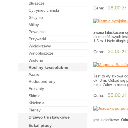
bluszcze
18,00 zł
Cena:
cytryniec chiński
glicynie
miliny
powojniki
zwana hibiskusem og
ciemnoróżowych kwiat
przywarki
1,5 m. Liście długie
wiciokrzewy
30,00 zł
Cena:
winobluszcze
wisterie
rośliny kwasolubne
azalie
Jest to wyjątkowa o
ok. 3 m. Odkąd się p
rododendrony
roku. Zakwita nieco 
enkianty
55,00 zł
Cena:
skimie
kiścienie
pierisy
drzewo truskawkowe
jest zielonkawe. Odm
eukaliptusy