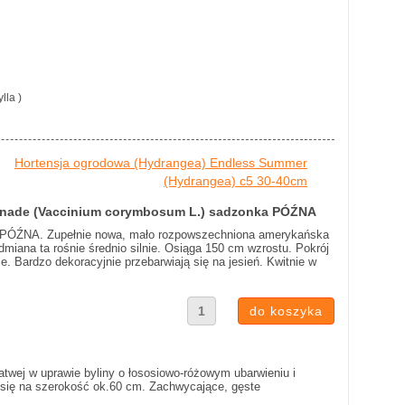
lla )
Hortensja ogrodowa (Hydrangea) Endless Summer
(Hydrangea) c5 30-40cm
nade (Vaccinium corymbosum L.) sadzonka PÓŹNA
PÓŹNA. Zupełnie nowa, mało rozpowszechniona amerykańska
iana ta rośnie średnio silnie. Osiąga 150 cm wzrostu. Pokrój
e. Bardzo dekoracyjnie przebarwiają się na jesień. Kwitnie w
łatwej w uprawie byliny o łososiowo-różowym ubarwieniu i
a się na szerokość ok.60 cm. Zachwycające, gęste