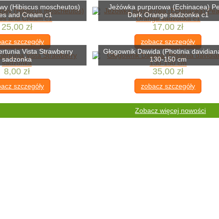
owy (Hibiscus moscheutos)
Jeżówka purpurowa (Echinacea) Pe
es and Cream c1
Dark Orange sadzonka c1
25,00 zł
17,00 zł
acz szczegóły
zobacz szczegóły
ertunia Vista Strawberry
Głogownik Dawida (Photinia davidian
sadzonka
130-150 cm
8,00 zł
35,00 zł
acz szczegóły
zobacz szczegóły
Zobacz więcej nowości