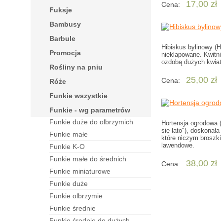
17,00 zł
Cena:
fuksje
bambusy
barbule
Hibiskus bylinowy (
Promocja
nieklapowane. Kwitn
ozdobą dużych kwiat
rośliny na pniu
25,00 zł
Cena:
róże
funkie wszystkie
funkie - wg parametrów
funkie duże do olbrzymich
Hortensja ogrodowa 
się lato"), doskonał
funkie małe
które niczym broszk
lawendowe.
funkie K-O
funkie małe do średnich
38,00 zł
Cena:
funkie miniaturowe
funkie duże
funkie olbrzymie
funkie średnie
funkie średnie do dużych