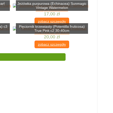
arl
Jeżówka purpurowa (Echinacea) Sunmagic
Vintage Watermelon
17,00 zł
zobacz szczegóły
a) c3
Pięciornik krzewiasty (Potentilla fruticosa)
True Pink c2 30-40cm
20,00 zł
zobacz szczegóły