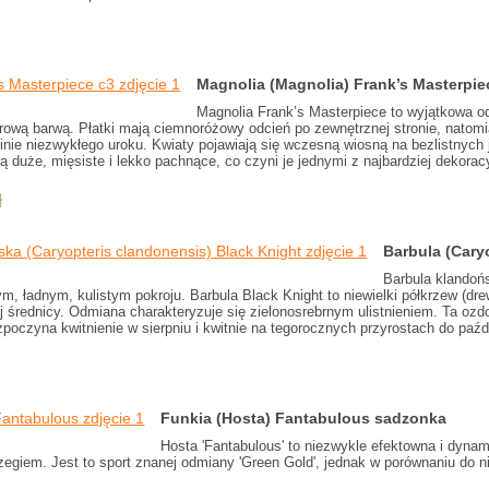
Magnolia (Magnolia) Frank’s Masterpie
Magnolia Frank’s Masterpiece to wyjątkowa o
ową barwą. Płatki mają ciemnoróżowy odcień po zewnętrznej stronie, natomias
ślinie niezwykłego uroku. Kwiaty pojawiają się wczesną wiosną na bezlistnych
Są duże, mięsiste i lekko pachnące, co czyni je jednymi z najbardziej dekora
ł
Barbula (Cary
Barbula klandońs
, ładnym, kulistym pokroju. Barbula Black Knight to niewielki półkrzew (dre
j średnicy. Odmiana charakteryzuje się zielonosrebrnym ulistnieniem. Ta oz
zpoczyna kwitnienie w sierpniu i kwitnie na tegorocznych przyrostach do paźd
Funkia (Hosta) Fantabulous sadzonka
Hosta 'Fantabulous' to niezwykle efektowna i dyna
egiem. Jest to sport znanej odmiany 'Green Gold', jednak w porównaniu do nie