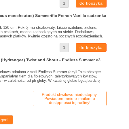
scus moscheutos) Summerific French Vanilla sadzonka
k 120 cm. Pokrój ma stożkowaty. Liście ozdobne, zielone,
ych płatkach, mocno zachodzących na siebie. Dodatkową
jasnych płatków. Kwitnie często na bocznych rozgałęzieniach.
 (Hydrangea) Twist and Shout - Endless Summer c3
iekawa odmiana z serii Endless Summer (czyli "niekończące
ą wspaniałym tłem dla fioletowych, talerzykowatych kwiatów,
- w zależności od ph gleby. W kwaśnej glebie będą bardziej
Produkt chwilowo niedostępny.
Powiadom mnie e-mailem o
dostępności tej rośliny!
gorii