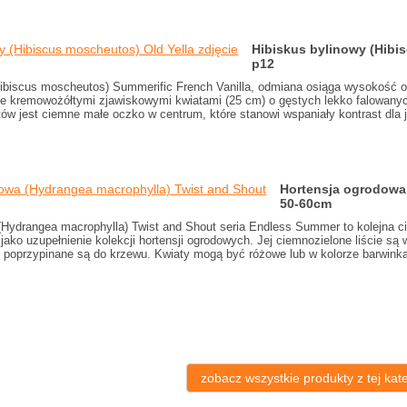
Hibiskus bylinowy (Hibi
p12
Hibiscus moscheutos) Summerific French Vanilla, odmiana osiąga wysokość o
ie kremowożółtymi zjawiskowymi kwiatami (25 cm) o gęstych lekko falowan
ów jest ciemne małe oczko w centrum, które stanowi wspaniały kontrast dla 
Hortensja ogrodowa
50-60cm
(Hydrangea macrophylla) Twist and Shout seria Endless Summer to kolejna c
a jako uzupełnienie kolekcji hortensji ogrodowych. Jej ciemnozielone liście s
i poprzypinane są do krzewu. Kwiaty mogą być różowe lub w kolorze barwinka 
zobacz wszystkie produkty z tej kate