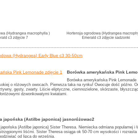
owa (Hydrangea macrophylla )
Hortensja ogrodowa (Hydrangea macrophy
rald c3 zdjęcie 7
Emerald c3 zdjęcie sadzonki
odowa (Hydrangea) Early Blue c3 30-50cm
Borówka amerykańska Pink Lemo
Borówka amerykańska Pink Lemonade 
okiej o różowych owocach. Pierwsza taka na rynku! Owocuje dość późno. Odm
ywny, gęsty, zwarty. Liście eliptyczne, ciemnozielone, skórzaste, błyszcząc
ałoróżowymi dzwonkowatymi kwiatami.
a japońska (Astilbe japonica) jasnoróżowac2
japońska (Astilbe japonica) Sister Theresa. Niemiecka odmiana popularnej i 
strzępionymi liśćmi. Sister Theresa osiąga ok 50-70 cm wysokości i rozrast
dziwiać od lipca do września.