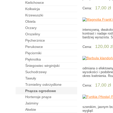
kielichowce
17,00 zł
Cena:
kolkwicja
krzewuszki
obiela
oczary
intensywną, dwukolor
kontrast i nadaje ro
orszeliny
bardziej wyrazista. 
pęcherznice
120,00 z
perukowce
Cena:
pięciorniki
pięknotka
śniegowiec wirginijski
odmiana o efektownym
suchodrzewy
wysokości i podobne
okres kwitnienia. Ro
tawuły
trzmieliny oskrzydlone
17,00 zł
Cena:
pnącza ogrodowe
hortensje pnące
jaśminy
szerokim, jasnym brz
akebie
wygląd.