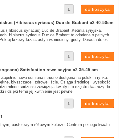
ibiskus (Hibiscus syriacus) Duc de Brabant c2 40-50cm
kus (Hibiscus syriacus) Duc de Brabant .Ketmia syryjska,
ach. Hibiscus syriacus Duc de Brabant to odmiana o pełnych
Pokrój krzewy krzaczasty i wzniesiony, gęsty. Dorasta do ok.
angeana) Satisfaction rewelacyjna c2 35-45 cm
 Zupełnie nowa odmiana i trudno dostępna na polskim rynku.
kne, błyszczące i zdrowe liście. Osiąga średnicę i wysokość
ardzo młode sadzonki zawiązują kwiaty i to często dwa razy do
i i dzięki temu jej kwitnienie jest pewne.
c1
ikatnym, pastelowym różowym kolorze. Centrum pełnego kwiatu