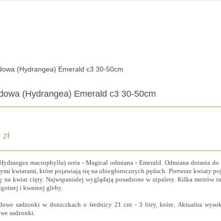
odowa (Hydrangea) Emerald c3 30-50cm
odowa (Hydrangea) Emerald c3 30-50cm
 zł
Hydrangea macrophylla) seria - Magical odmiana - Emerald. Odmiana dorasta do o
ymi kwiatami, które pojawiają się na ubiegłorocznych pędach. Pierwsze kwiaty po
się na kwiat cięty. Najwspanialej wyglądają posadzone w szpalery. Kilka metrów
lgotnej i kwaśnej gleby.
owe sadzonki w doniczkach o średnicy 21 cm - 3 litry, które. Aktualna wysok
owe sadzonki.