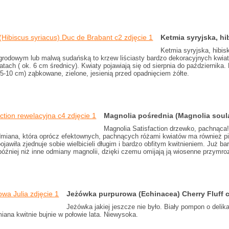
Ketmia syryjska, h
Ketmia syryjska, hibis
rodowym lub malwą sudańską to krzew liściasty bardzo dekoracyjnych kwiat
ach ( ok. 6 cm średnicy). Kwiaty pojawiają się od sierpnia do października. 
 (5-10 cm) ząbkowane, zielone, jesienią przed opadnięciem żółte.
Magnolia pośrednia (Magnolia soul
Magnolia Satisfaction drzewko, pachnąca!
dmiana, która oprócz efektownych, pachnących różami kwiatów ma również pię
ojawiła zjednuje sobie wielbicieli długim i bardzo obfitym kwitnieniem. Już b
później niż inne odmiany magnolii, dzięki czemu omijają ją wiosenne przymrozk
Jeżówka purpurowa (Echinacea) Cherry Fluff 
Jeżówka jakiej jeszcze nie było. Biały pompon o del
iana kwitnie bujnie w połowie lata. Niewysoka.