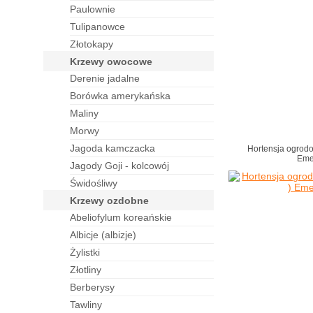
paulownie
tulipanowce
złotokapy
krzewy owocowe
derenie jadalne
borówka amerykańska
maliny
morwy
jagoda kamczacka
Hortensja ogrod
Eme
jagody Goji - kolcowój
świdośliwy
krzewy ozdobne
abeliofylum koreańskie
albicje (albizje)
żylistki
złotliny
berberysy
tawliny