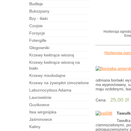
budleje
bukszpany
bzy - lilaki
czojsie
Hortensja ogrod
forsycje
Eme
fotergille
Głogowniki
Hortensja ogr
Krzewy kwitnące wiosną
Krzewy kwitnące wiosną na
biało
Krzewy miododajne
odmiana borówki wys
Krzewy na żywopłot zimozielone
ma wyprostowany, szt
maju ozdobnymi, bi
laburnocytisus Adama
laurowiśnie
25,00 zł
Cena:
guzikowce
itea wirginijska
Tawułk
jaśminowce
Tawułka 
ciemnozielonymi, po
kaliny
pióropuszemożemy po