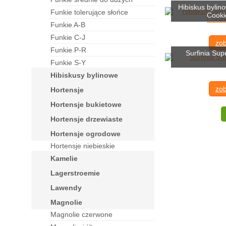
Hibiskus bylin
funkie tolerujące słońce
Cooki
funkie A-B
funkie C-J
zob
funkie P-R
Surfinia Sup
funkie S-Y
hibiskusy bylinowe
zob
hortensje
hortensje bukietowe
hortensje drzewiaste
hortensje ogrodowe
Hortensje niebieskie
kamelie
lagerstroemie
lawendy
magnolie
Magnolie czerwone