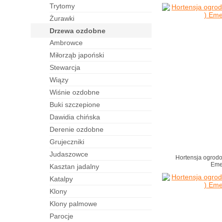
trytomy
żurawki
drzewa ozdobne
ambrowce
miłorząb japoński
stewarcja
wiązy
wiśnie ozdobne
buki szczepione
dawidia chińska
derenie ozdobne
grujeczniki
judaszowce
Hortensja ogrod
Eme
kasztan jadalny
katalpy
klony
klony palmowe
parocje