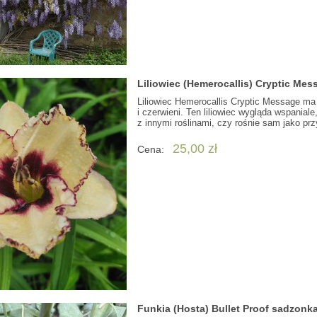
Liliowiec (Hemerocallis) Cryptic Mes
Liliowiec Hemerocallis Cryptic Message m
i czerwieni. Ten liliowiec wygląda wspanial
z innymi roślinami, czy rośnie sam jako pr
25,00 zł
Cena:
Funkia (Hosta) Bullet Proof sadzonk