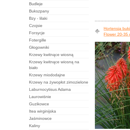
budleje
bukszpany
bzy - lilaki
czojsie
Hortensja buk
forsycje
Flower 20-35
fotergille
Głogowniki
Krzewy kwitnące wiosną
Krzewy kwitnące wiosną na
biało
Krzewy miododajne
Krzewy na żywopłot zimozielone
laburnocytisus Adama
laurowiśnie
guzikowce
itea wirginijska
jaśminowce
kaliny