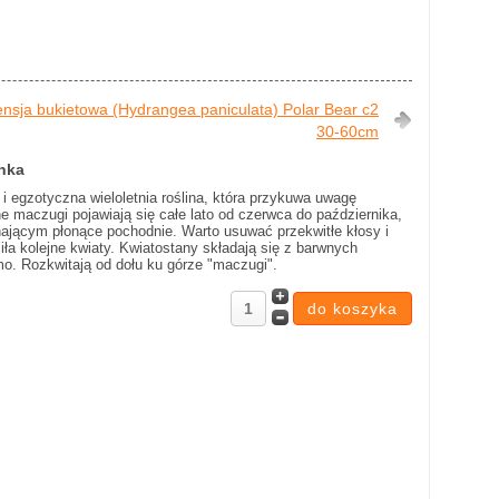
ensja bukietowa (Hydrangea paniculata) Polar Bear c2
30-60cm
nka
 i egzotyczna wieloletnia roślina, która przykuwa uwagę
 maczugi pojawiają się całe lato od czerwca do października,
jącym płonące pochodnie. Warto usuwać przekwitłe kłosy i
iła kolejne kwiaty. Kwiatostany składają się z barwnych
mo. Rozkwitają od dołu ku górze "maczugi".