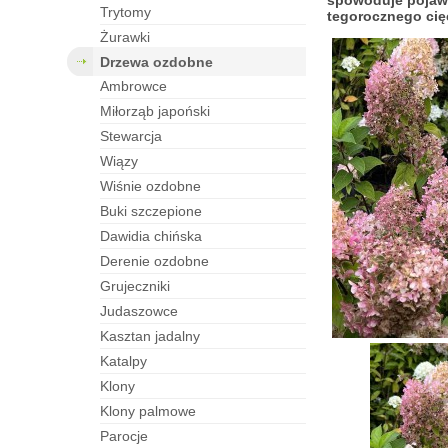
spowoduje pojawi
trytomy
tegorocznego cię
żurawki
drzewa ozdobne
ambrowce
miłorząb japoński
stewarcja
wiązy
wiśnie ozdobne
buki szczepione
dawidia chińska
derenie ozdobne
grujeczniki
judaszowce
kasztan jadalny
katalpy
klony
klony palmowe
parocje