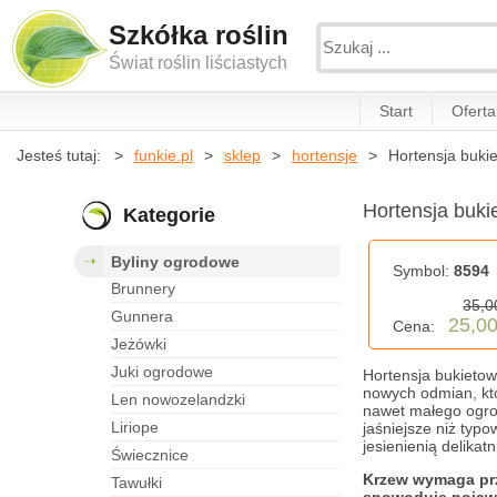
Szkółka roślin
Świat roślin liściastych
Start
Oferta
Jesteś tutaj:
funkie.pl
sklep
hortensje
Hortensja buki
Hortensja buki
Kategorie
byliny ogrodowe
Symbol:
8594
brunnery
35,0
gunnera
25,00
Cena:
jeżówki
juki ogrodowe
Hortensja bukietow
nowych odmian, któ
len nowozelandzki
nawet małego ogrod
liriope
jaśniejsze niż typo
jesienienią delikat
świecznice
Krzew wymaga przy
tawułki