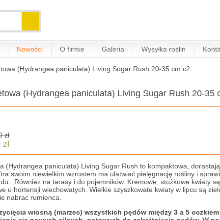
Nowości
O firmie
Galeria
Wysyłka roślin
Konta
etowa (Hydrangea paniculata) Living Sugar Rush 20-35 cm c2
etowa (Hydrangea paniculata) Living Sugar Rush 20-35 
0 zł
 zł
a (Hydrangea paniculata) Living Sugar Rush to kompaktowa, dorastają
ra swoim niewielkim wzrostem ma ulatwiać pielęgnację rośliny i spraw
u. Równiez na tarasy i do pojemników. Kremowe, stożkowe kwiaty są ba
we u hortensji wiechowatych. Wielkie szyszkowate kwiaty w lipcu są zie
nie nabrac rumienca.
cięcia wiosną (marzec) wszystkich pędów między 3 a 5 oczkiem li