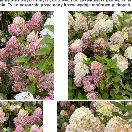
enie się nowych silnych, gotowych do zakwitnięcia pędów. W nas
cia. Tylko corocznie przycinany krzew wydaje mnóstwo pięknych 