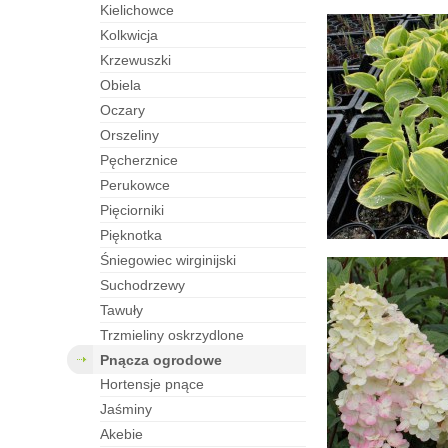
kielichowce
kolkwicja
krzewuszki
obiela
oczary
orszeliny
pęcherznice
perukowce
pięciorniki
pięknotka
śniegowiec wirginijski
suchodrzewy
tawuły
trzmieliny oskrzydlone
pnącza ogrodowe
hortensje pnące
jaśminy
akebie