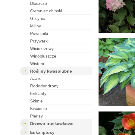
bluszcze
cytryniec chiński
glicynie
miliny
powojniki
przywarki
wiciokrzewy
winobluszcze
wisterie
rośliny kwasolubne
azalie
rododendrony
enkianty
skimie
kiścienie
pierisy
drzewo truskawkowe
eukaliptusy