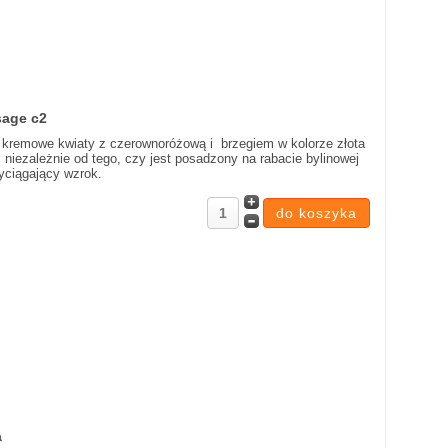
sage c2
a kremowe kwiaty z czerownoróżową i brzegiem w kolorze złota
e, niezależnie od tego, czy jest posadzony na rabacie bylinowej
zyciągający wzrok.
a