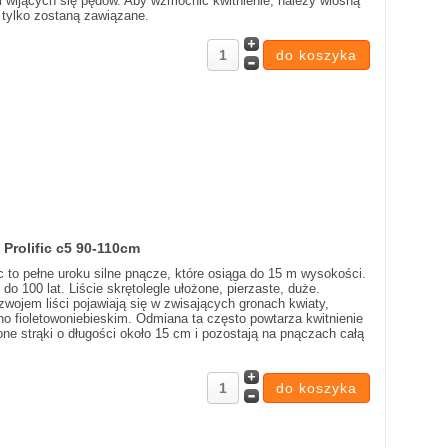
 wijących się pędów. Aby wzmocnić kwitnienie, należy wiosną
 tylko zostaną zawiązane.
 Prolific c5 90-110cm
fic to pełne uroku silne pnącze, które osiąga do 15 m wysokości.
do 100 lat. Liście skrętolegle ułożone, pierzaste, duże.
ozwojem liści pojawiają się w zwisających gronach kwiaty,
no fioletowoniebieskim. Odmiana ta często powtarza kwitnienie
ne strąki o długości około 15 cm i pozostają na pnączach całą