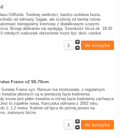
c2
r lasu Clifforda. Średniej wielkości, bardzo ozdobna hosta.
hodzi od odmiany Sagae, ale szybciej od tamtej rośnie.
 natomiast nieregularny kremowy z dodatkowymi szarymi
ia. Brzegi delikatnie się wywijają. Szerokość liścia ok. 18-20
 U młodych sadzonek obrzeżenie może być dość cienkie
ndae Fraise c2 50-70cm
a) Sundae Fraise syn. Rensun ma stożkowate, o regularnym
z kwiatów płonnych są w pierwszej fazie kwitnienia
dy krzew jest pełen kwiatów w różnej fazie kwitnienia zachwyca
 Jest to zupełnie nowa, francuska odmiana z 2002 roku,
o 1- 1,2 metra. Kwitnie od lipca do późnej jesieni na
i, zielonymi liśćmi.