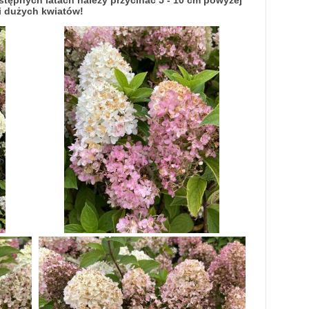
tępnych latach należy przycinać 5 - 10 cm powyżej
i dużych kwiatów!