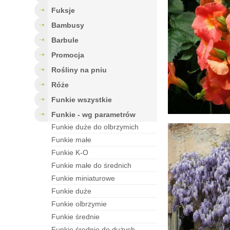
fuksje
bambusy
barbule
Promocja
rośliny na pniu
róże
funkie wszystkie
funkie - wg parametrów
funkie duże do olbrzymich
funkie małe
funkie K-O
funkie małe do średnich
funkie miniaturowe
funkie duże
funkie olbrzymie
funkie średnie
funkie średnie do dużych