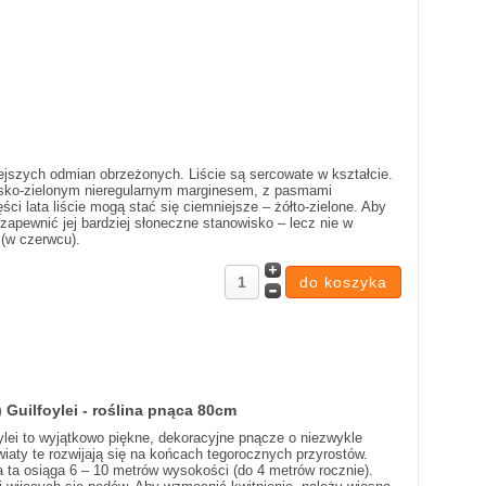
niejszych odmian obrzeżonych. Liście są sercowate w kształcie.
esko-zielonym nieregularnym marginesem, z pasmami
ści lata liście mogą stać się ciemniejsze – żółto-zielone. Aby
 zapewnić jej bardziej słoneczne stanowisko – lecz nie w
(w czerwcu).
 Guilfoylei - roślina pnąca 80cm
oylei to wyjątkowo piękne, dekoracyjne pnącze o niezwykle
aty te rozwijają się na końcach tegorocznych przyrostów.
a ta osiąga 6 – 10 metrów wysokości (do 4 metrów rocznie).