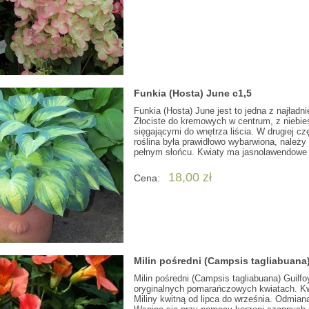
Funkia (Hosta) June c1,5
Funkia (Hosta) June jest to jedna z najład
Złociste do kremowych w centrum, z niebi
sięgającymi do wnętrza liścia. W drugiej czę
roślina była prawidłowo wybarwiona, należy
pełnym słońcu. Kwiaty ma jasnolawendowe 
18,00 zł
Cena:
Milin pośredni (Campsis tagliabuana)
Milin pośredni (Campsis tagliabuana) Guilf
oryginalnych pomarańczowych kwiatach. Kwi
Miliny kwitną od lipca do września. Odmian