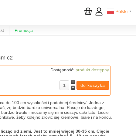
Polski
▼
kt
Promocja
cm c2
Dostępność:
produkt dostępny
ca do 100 cm wysokości i podobnej średnicy/. Jedna z
iać, żę bedzie bardzo uniwersalna. Pasuje do każdego,
rdzo trwałe i możemy się nimi cieszyć całe lato. Liście
lonkawe, żeby kolejno zrović się kremowe, białe i na koncu,
cząc od ziemi. Jest to mniej więcej 30-35 cm. Cięcie