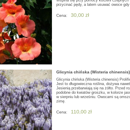
Wspina się przy pomocy korzeni czepnych i
przycinać pędy, a latem usuwać owoce gdy
30,00 zł
Cena:
Glicynia chińska (Wisteria chinensis)
Glicynia chińska (Wisteria chinensis) Proli
Jest to długowieczna roślina, dożywa nawet 
Jesienią przebarwiają się na żółto. Przed r
podobne do kwiatów groszku, w kolorze jas
w sierpniu lub wrześniu. Owocami są omszo
zimę.
110,00 zł
Cena: