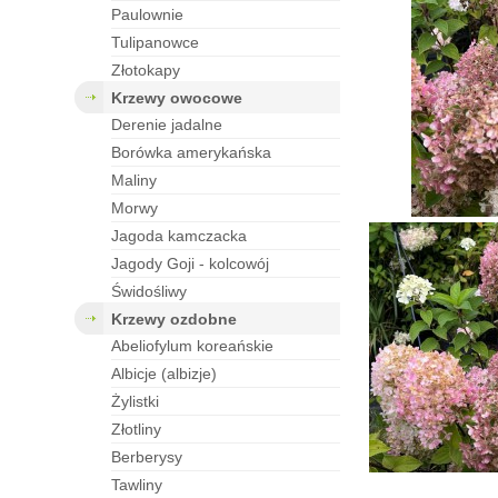
paulownie
tulipanowce
złotokapy
krzewy owocowe
derenie jadalne
borówka amerykańska
maliny
morwy
jagoda kamczacka
jagody Goji - kolcowój
świdośliwy
krzewy ozdobne
abeliofylum koreańskie
albicje (albizje)
żylistki
złotliny
berberysy
tawliny