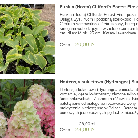
Funkia (Hosta) Clifford's Forest Fire 
Funkia (Hosta) Clifford's Forest Fire - poża
Osiąga wys. 70cm i podobną szerokość. Poc
Centrum sercowatego liścia zielony, brzeg
smugami wchodzącymi w zielone centrum liśc
cm, długość ok. 25 cm. Kwiaty lawendowe.
20,00 zł
Cena:
Hortensja bukietowa (Hydrangea) Su
Hortensja bukietowa (Hydrangea paniculat
kształcie, gęste kwiatostany złożone tylko 
śmietankowobiałe. Z czasem różowieją. Kie
paletą barw od białego po różowoczerwony.
praktycznie niedostępna w Polsce. Dorasta d
bordowych jednorocznych pędach z niedużym
28,00 zł
23,00 zł
Cena: