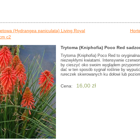
ietowa (Hydrangea paniculata) Living Royal
Hort
 cm c2
Trytoma (Kniphofia) Poco Red sadzo
Trytoma (Kniphofia) Poco Red to oryginalna
niezwykłymi kwiatami. Intensywnie czerwone
by cieszyć oko swoim wyglądem przypomina
dać w ten sposób sygnał roślinie by wypuśc
rureczek skierowanych ku dołowi lub pozio
16,00 zł
Cena: