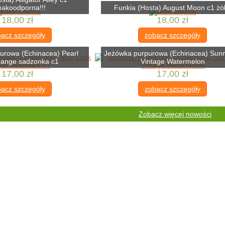
makoodporna!!!
Funkia (Hosta) August Moon c1 żół
18,00 zł
18,00 zł
acz szczegóły
zobacz szczegóły
urowa (Echinacea) Pearl
Jeżówka purpurowa (Echinacea) Sun
range sadzonka c1
Vintage Watermelon
17,00 zł
17,00 zł
acz szczegóły
zobacz szczegóły
Zobacz więcej nowości