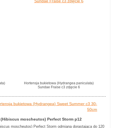
ata)
Hortensja bukietowa (Hydrangea paniculata)
Sundae Fraise c3 zdjęcie 6
rtensja bukietowa (Hydrangea) Sweet Summer c3 30-
50cm
 (Hibiscus moscheutos) Perfect Storm p12
ibiscus moscheutos) Perfect Storm odmiana dorastająca do 120