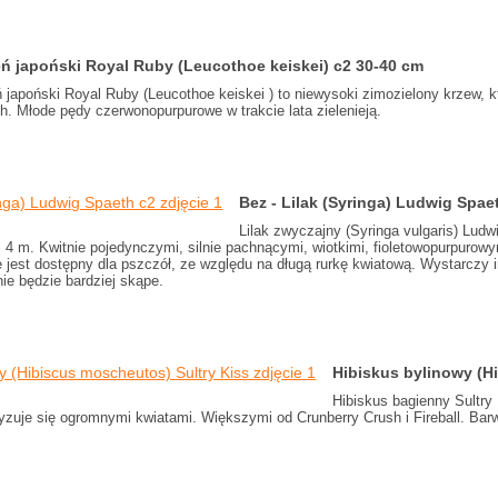
eń japoński Royal Ruby (Leucothoe keiskei) c2 30-40 cm
ń japoński Royal Ruby (Leucothoe keiskei ) to niewysoki zimozielony krzew, k
. Młode pędy czerwonopurpurowe w trakcie lata zielenieją.
Bez - Lilak (Syringa) Ludwig Spa
Lilak zwyczajny (Syringa vulgaris) Ludw
 4 m. Kwitnie pojedynczymi, silnie pachnącymi, wiotkimi, fioletowopurpurow
ie jest dostępny dla pszczół, ze względu na długą rurkę kwiatową. Wystarczy i
ie będzie bardziej skąpe.
Hibiskus bylinowy (H
Hibiskus bagienny Sultry
ryzuje się ogromnymi kwiatami. Większymi od Crunberry Crush i Fireball. B