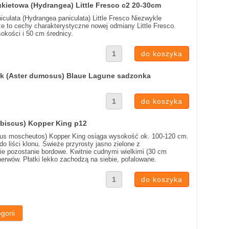
ukietowa (Hydrangea) Little Fresco c2 20-30cm
culata (Hydrangea paniculata) Little Fresco Niezwykle
e to cechy charakterystyczne nowej odmiany Little Fresco.
okości i 50 cm średnicy.
nek (Aster dumosus) Blaue Lagune sadzonka
ibiscus) Kopper King p12
scus moscheutos) Kopper King osiąga wysokość ok. 100-120 cm.
liści klonu. Świeże przyrosty jasno zielone z
nie pozostanie bordowe. Kwitnie cudnymi wielkimi (30 cm
erwów. Płatki lekko zachodzą na siebie, pofalowane.
gorii