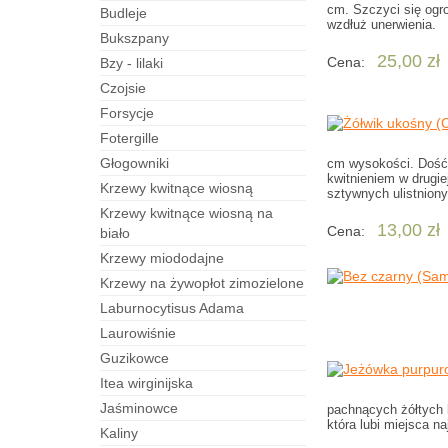
cm. Szczyci się ogro
budleje
wzdłuż unerwienia.
bukszpany
25,00 zł
Cena:
bzy - lilaki
czojsie
forsycje
fotergille
Głogowniki
cm wysokości. Dość 
kwitnieniem w drugie
Krzewy kwitnące wiosną
sztywnych ulistniony
Krzewy kwitnące wiosną na
13,00 zł
Cena:
biało
Krzewy miododajne
Krzewy na żywopłot zimozielone
laburnocytisus Adama
laurowiśnie
guzikowce
itea wirginijska
jaśminowce
pachnących żółtych 
która lubi miejsca n
kaliny