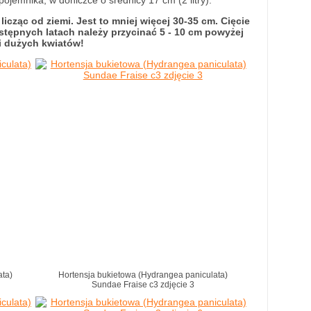
jemnika, w doniczce o średnicy 17 cm (2 litry).
cząc od ziemi. Jest to mniej więcej 30-35 cm. Cięcie
tępnych latach należy przycinać 5 - 10 cm powyżej
i dużych kwiatów!
ata)
Hortensja bukietowa (Hydrangea paniculata)
Sundae Fraise c3 zdjęcie 3