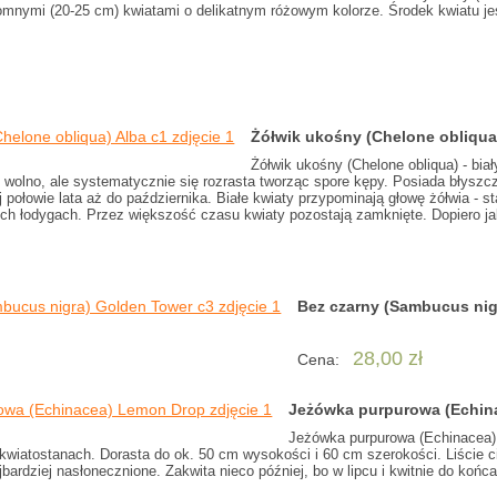
mnymi (20-25 cm) kwiatami o delikatnym różowym kolorze. Środek kwiatu jest
Żółwik ukośny (Chelone obliqua
Żółwik ukośny (Chelone obliqua) - bia
wolno, ale systematycznie się rozrasta tworząc spore kępy. Posiada błyszczą
j połowie lata aż do października. Białe kwiaty przypominają głowę żółwia - s
ch łodygach. Przez większość czasu kwiaty pozostają zamknięte. Dopiero jak
Bez czarny (Sambucus nig
28,00 zł
Cena:
Jeżówka purpurowa (Echin
Jeżówka purpurowa (Echinacea)
kwiatostanach. Dorasta do ok. 50 cm wysokości i 60 cm szerokości. Liście ci
ajbardziej nasłonecznione. Zakwita nieco później, bo w lipcu i kwitnie do końc