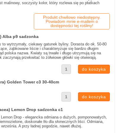
 malinowy, soczysty kolor, który rozlewa się po płatkach
Produkt chwilowo niedostępny.
Powiadom mnie e-mailem o
dostępności tej rośliny!
) Alba p9 sadzonka
ły to wytrzymały, ciekawy gatunek byliny. Dorasta do ok. 50-80
ce, ząbkowane liście i charakteryzuje się bardzo długim
tąd polska nazwa. Kwiaty są trwałe i długo utrzymują się na
 zaczynają przekwitać to żółwiowe główki się otwierają.
ra) Golden Tower c3 30-40cm
acea) Lemon Drop sadzonka c1
 Lemon Drop - elegancka odmiana o dużych, pomponowatych,
emnozielone, doskonałe tło dla słonecznych liści. Odmiana,
a września. A przy ładnej pogodzie, nawet dłużej.