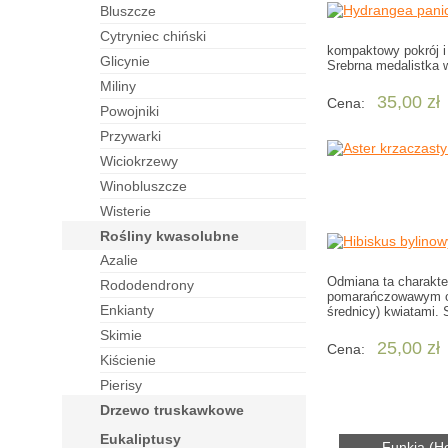
bluszcze
cytryniec chiński
kompaktowy pokrój i
glicynie
Srebrna medalistka 
miliny
35,00 zł
Cena:
powojniki
przywarki
wiciokrzewy
winobluszcze
wisterie
rośliny kwasolubne
azalie
Odmiana ta charakte
rododendrony
pomarańczowawym odci
enkianty
średnicy) kwiatami.
skimie
25,00 zł
Cena:
kiścienie
pierisy
drzewo truskawkowe
eukaliptusy
Funkia (Ho