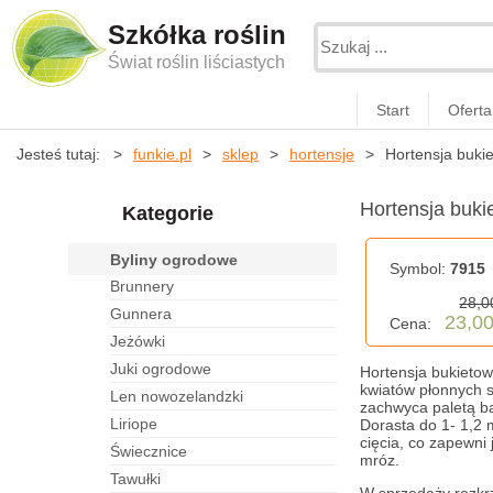
Szkółka roślin
Świat roślin liściastych
Start
Oferta
Jesteś tutaj:
funkie.pl
sklep
hortensje
Hortensja buki
Hortensja buk
Kategorie
byliny ogrodowe
Symbol:
7915
brunnery
28,0
gunnera
23,00
Cena:
jeżówki
juki ogrodowe
Hortensja bukietow
kwiatów płonnych s
len nowozelandzki
zachwyca paletą ba
liriope
Dorasta do 1- 1,2 
cięcia, co zapewni
świecznice
mróz.
tawułki