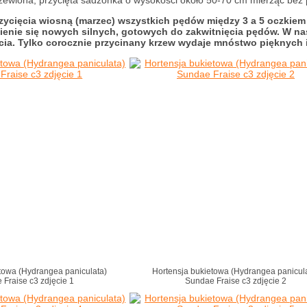
ewiona, przycięta sadzonka o wysokości około 50-70 cm mierząc bez po
cięcia wiosną (marzec) wszystkich pędów między 3 a 5 oczkiem li
enie się nowych silnych, gotowych do zakwitnięcia pędów. W nas
cia. Tylko corocznie przycinany krzew wydaje mnóstwo pięknych 
towa (Hydrangea paniculata)
Hortensja bukietowa (Hydrangea panicul
 Fraise c3 zdjęcie 1
Sundae Fraise c3 zdjęcie 2