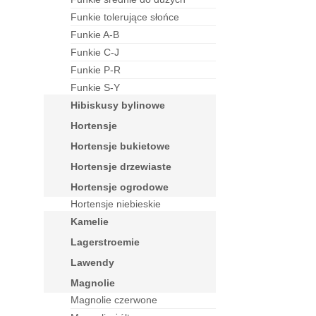
funkie tolerujące słońce
funkie A-B
funkie C-J
funkie P-R
funkie S-Y
hibiskusy bylinowe
hortensje
hortensje bukietowe
hortensje drzewiaste
hortensje ogrodowe
Hortensje niebieskie
kamelie
lagerstroemie
lawendy
magnolie
Magnolie czerwone