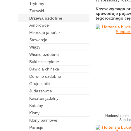
W sprzedaży rozkrz
trytomy
Krzew wymaga przy
żurawki
spowoduje pojawi
drzewa ozdobne
tegorocznego cię
ambrowce
miłorząb japoński
stewarcja
wiązy
wiśnie ozdobne
buki szczepione
dawidia chińska
derenie ozdobne
grujeczniki
judaszowce
kasztan jadalny
katalpy
klony
Hortensja bukie
klony palmowe
Sundae
parocje