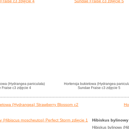
towa (Hydrangea paniculata)
Hortensja bukietowa (Hydrangea panicul
 Fraise c3 zdjęcie 4
Sundae Fraise c3 zdjęcie 5
ietowa (Hydrangea) Strawberry Blossom c2
Ho
Hibiskus bylinowy
Hibiskus bylinowy (H