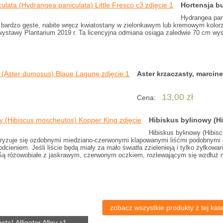
Hortensja b
Hydrangea pani
 bardzo gęste, nabite wręcz kwiatostany w zielonkawym lub kremowym kolorz
wystawy Plantarium 2019 r. Ta licencyjna odmiana osiąga zaledwie 70 cm wys
Aster krzaczasty, marci
13,00 zł
Cena:
Hibiskus bylinowy (H
Hibiskus bylinowy (Hibi
ryzuje się ozdobnymi miedziano-czerwonymi klapowanymi liśćmi podobnymi do 
eniem. Jeśli liście będą miały za mało światła zzielenieją i tylko żyłkowa
 Są różowobiałe z jaskrawym, czerwonym oczkiem, rozlewającym się wzdłuż n
zobacz wszystkie produkty z tej kate
sta) Alligator Alley c1