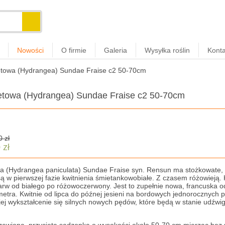
Nowości
O firmie
Galeria
Wysyłka roślin
Konta
etowa (Hydrangea) Sundae Fraise c2 50-70cm
ietowa (Hydrangea) Sundae Fraise c2 50-70cm
0 zł
 zł
a (Hydrangea paniculata) Sundae Fraise syn. Rensun ma stożkowate, o 
ą w pierwszej fazie kwitnienia śmietankowobiałe. Z czasem różowieją. K
rw od białego po różowoczerwony. Jest to zupełnie nowa, francuska o
metra. Kwitnie od lipca do późnej jesieni na bordowych jednorocznyc
 jej wykształcenie się silnych nowych pędów, które będą w stanie udźw