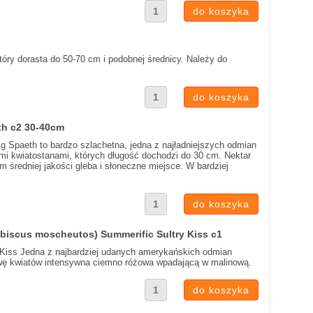
tóry dorasta do 50-70 cm i podobnej średnicy. Należy do
eth c2 30-40cm
ig Spaeth to bardzo szlachetna, jedna z najładniejszych odmian
ymi kwiatostanami, których długość dochodzi do 30 cm. Nektar
m średniej jakości gleba i słoneczne miejsce. W bardziej
ibiscus moscheutos) Summerific Sultry Kiss c1
 Kiss Jedna z najbardziej udanych amerykańskich odmian
arwę kwiatów intensywna ciemno różowa wpadającą w malinową.