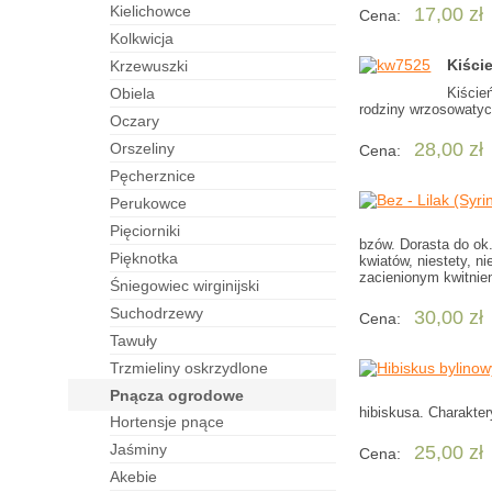
kielichowce
17,00 zł
Cena:
kolkwicja
Kiści
krzewuszki
obiela
Kiście
rodziny wrzosowatych
oczary
28,00 zł
orszeliny
Cena:
pęcherznice
perukowce
pięciorniki
bzów. Dorasta do ok.
pięknotka
kwiatów, niestety, n
zacienionym kwitnien
śniegowiec wirginijski
suchodrzewy
30,00 zł
Cena:
tawuły
trzmieliny oskrzydlone
pnącza ogrodowe
hibiskusa. Charakte
hortensje pnące
jaśminy
25,00 zł
Cena:
akebie