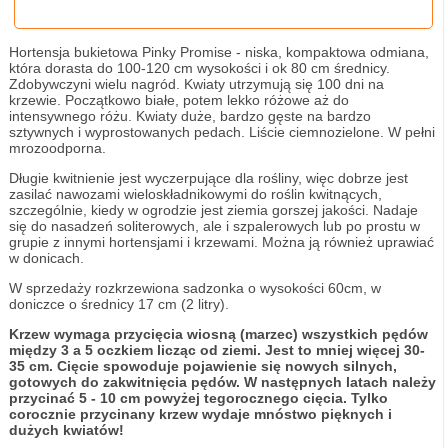
Hortensja bukietowa Pinky Promise - niska, kompaktowa odmiana,
która dorasta do 100-120 cm wysokości i ok 80 cm średnicy.
Zdobywczyni wielu nagród. Kwiaty utrzymują się 100 dni na
krzewie. Początkowo białe, potem lekko różowe aż do
intensywnego różu. Kwiaty duże, bardzo gęste na bardzo
sztywnych i wyprostowanych pedach. Liście ciemnozielone. W pełni
mrozoodporna.
Długie kwitnienie jest wyczerpujące dla rośliny, więc dobrze jest
zasilać nawozami wieloskładnikowymi do roślin kwitnących,
szczególnie, kiedy w ogrodzie jest ziemia gorszej jakości. Nadaje
się do nasadzeń soliterowych, ale i szpalerowych lub po prostu w
grupie z innymi hortensjami i krzewami. Można ją również uprawiać
w donicach.
W sprzedaży rozkrzewiona sadzonka o wysokości 60cm, w
doniczce o średnicy 17 cm (2 litry).
Krzew wymaga przycięcia wiosną (marzec) wszystkich pędów
między 3 a 5 oczkiem licząc od ziemi. Jest to mniej więcej 30-
35 cm. Cięcie spowoduje pojawienie się nowych silnych,
gotowych do zakwitnięcia pędów. W następnych latach należy
przycinać 5 - 10 cm powyżej tegorocznego cięcia. Tylko
corocznie przycinany krzew wydaje mnóstwo pięknych i
dużych kwiatów!