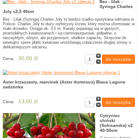
Bez - lilak -
Syringa Charles
Joly c2,5 40cm
Bez - Lilak (Syringa) Charles Joly to bardzo rzadko spotykana odmiana w
Polsce. Charles Joly to duży rozłożysty krzew, który można uformować w
małe drzewko. Osiąga ok. 3,5 m. Kwiaty pojawiają się w gęstych,
piramidalnych kwiatostanach i są ciemnopurpurowe, półpełne, o
niezwykłym, silnym, ale przyjemnym, słodkim zapachu. Skręcone do
wewnątrz spore płatki kwiatowe umożliwiają zobaczenie drugiej strony o
delikatniejszym odcieniu.
30,00 zł
Cena:
Aster krzaczasty, marcinek (Aster dumosus) Blaue Lagune
sadzonka
13,00 zł
Cena:
Cytryniec
chiński
(Schisandra) c2
40-50cm