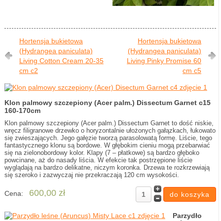
Hortensja bukietowa
Hortensja bukietowa
(Hydrangea paniculata)
(Hydrangea paniculata)
Living Cotton Cream 20-35
Living Pinky Promise 60
cm c2
cm c5
Klon palmowy szczepiony (Acer palm.) Dissectum Garnet c15
160-170cm
Klon palmowy szczepiony (Acer palm.) Dissectum Garnet to dość niskie,
wręcz filigranowe drzewko o horyzontalnie ułożonych gałązkach, łukowato
się zwieszających. Jego gałęzie tworzą parasolowatą formę. Liście, tego
fantastycznego klonu są bordowe. W głębokim cieniu mogą przebarwiać
się na zielonobordowy kolor. Klapy (7 – płatkowe) są bardzo głęboko
powcinane, aż do nasady liścia. W efekcie tak postrzępione liście
wyglądają na bardzo delikatne, niczym koronka. Drzewa te rozkrzewiają
się szeroko i zazwyczaj nie przekraczają 120 cm wysokości.
600,00 zł
Cena:
Parzydło