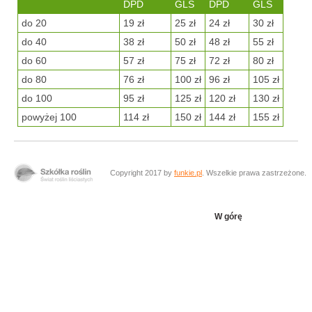
DPD
GLS
DPD
GLS
do 20
19 zł
25 zł
24 zł
30 zł
do 40
38 zł
50 zł
48 zł
55 zł
do 60
57 zł
75 zł
72 zł
80 zł
do 80
76 zł
100 zł
96 zł
105 zł
do 100
95 zł
125 zł
120 zł
130 zł
powyżej 100
114 zł
150 zł
144 zł
155 zł
Copyright 2017 by
funkie.pl
. Wszelkie prawa zastrzeżone.
W górę