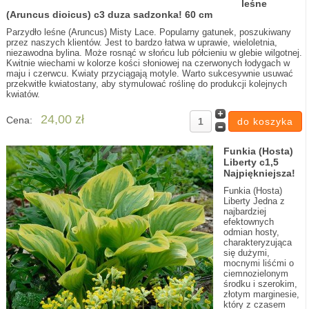
leśne
(Aruncus dioicus) c3 duza sadzonka! 60 cm
Parzydło leśne (Aruncus) Misty Lace. Popularny gatunek, poszukiwany
przez naszych klientów. Jest to bardzo łatwa w uprawie, wieloletnia,
niezawodna bylina. Może rosnąć w słońcu lub półcieniu w glebie wilgotnej.
Kwitnie wiechami w kolorze kości słoniowej na czerwonych łodygach w
maju i czerwcu. Kwiaty przyciągają motyle. Warto sukcesywnie usuwać
przekwitłe kwiatostany, aby stymulować roślinę do produkcji kolejnych
kwiatów.
24,00 zł
Cena:
Funkia (Hosta)
Liberty c1,5
Najpiękniejsza!
Funkia (Hosta)
Liberty Jedna z
najbardziej
efektownych
odmian hosty,
charakteryzująca
się dużymi,
mocnymi liśćmi o
ciemnozielonym
środku i szerokim,
złotym marginesie,
który z czasem