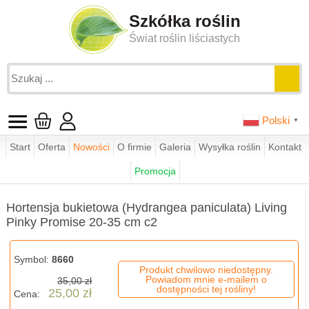
Szkółka roślin
Świat roślin liściastych
Polski
▼
Start
Oferta
Nowości
O firmie
Galeria
Wysyłka roślin
Kontakt
Jesteś tutaj:
funkie.pl
sklep
hortensje
Promocja
Hortensja bukietowa (Hydrangea paniculata) Living Pinky Promise 
Hortensja bukietowa (Hydrangea paniculata) Living
Pinky Promise 20-35 cm c2
Symbol:
8660
Produkt chwilowo niedostępny.
Powiadom mnie e-mailem o
35,00 zł
dostępności tej rośliny!
25,00 zł
Cena: