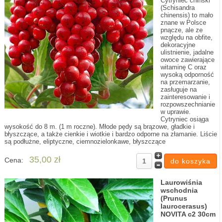
Cytryniec chiński
(Schisandra
chinensis) to mało
znane w Polsce
pnącze, ale ze
względu na obfite,
dekoracyjne
ulistnienie, jadalne
owoce zawierające
witaminę C oraz
wysoką odporność
na przemarzanie,
zasługuje na
zainteresowanie i
rozpowszechnianie
w uprawie.
Cytryniec osiąga
wysokość do 8 m. (1 m roczne). Młode pędy są brązowe, gładkie i
błyszczące, a także cienkie i wiotkie i bardzo odporne na złamanie. Liście
są podłużne, eliptyczne, ciemnozielonkawe, błyszczące
35,00 zł
Cena:
Laurowiśnia
wschodnia
(Prunus
laurocerasus)
NOVITA c2 30cm