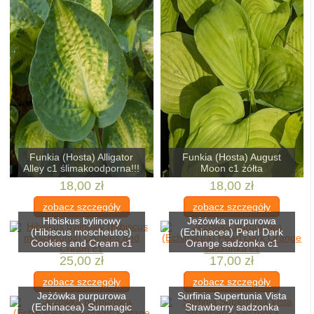
Funkia (Hosta) Alligator
Funkia (Hosta) August
Alley c1 ślimakoodporna!!!
Moon c1 żółta
18,00 zł
18,00 zł
zobacz szczegóły
zobacz szczegóły
Hibiskus bylinowy
Jeżówka purpurowa
(Hibiscus moscheutos)
(Echinacea) Pearl Dark
Cookies and Cream c1
Orange sadzonka c1
25,00 zł
17,00 zł
zobacz szczegóły
zobacz szczegóły
Jeżówka purpurowa
Surfinia Supertunia Vista
(Echinacea) Sunmagic
Strawberry sadzonka