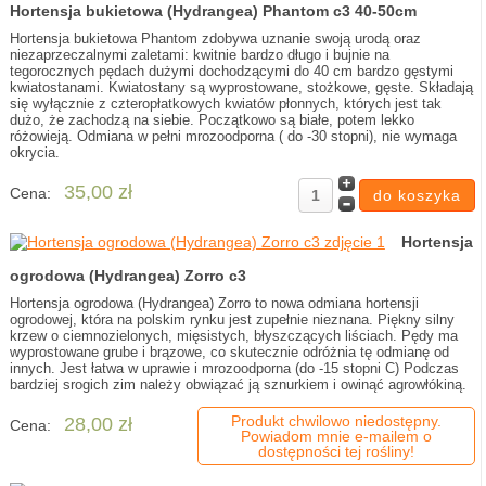
Hortensja bukietowa (Hydrangea) Phantom c3 40-50cm
Hortensja bukietowa Phantom zdobywa uznanie swoją urodą oraz
niezaprzeczalnymi zaletami: kwitnie bardzo długo i bujnie na
tegorocznych pędach dużymi dochodzącymi do 40 cm bardzo gęstymi
kwiatostanami. Kwiatostany są wyprostowane, stożkowe, gęste. Składają
się wyłącznie z czteropłatkowych kwiatów płonnych, których jest tak
dużo, że zachodzą na siebie. Początkowo są białe, potem lekko
różowieją. Odmiana w pełni mrozoodporna ( do -30 stopni), nie wymaga
okrycia.
35,00 zł
Cena:
Hortensja
ogrodowa (Hydrangea) Zorro c3
Hortensja ogrodowa (Hydrangea) Zorro to nowa odmiana hortensji
ogrodowej, która na polskim rynku jest zupełnie nieznana. Piękny silny
krzew o ciemnozielonych, mięsistych, błyszczących liściach. Pędy ma
wyprostowane grube i brązowe, co skutecznie odróżnia tę odmianę od
innych. Jest łatwa w uprawie i mrozoodporna (do -15 stopni C) Podczas
bardziej srogich zim należy obwiązać ją sznurkiem i owinąć agrowłókiną.
Produkt chwilowo niedostępny.
28,00 zł
Cena:
Powiadom mnie e-mailem o
dostępności tej rośliny!