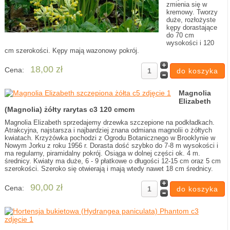
zmienia się w
kremowy. Tworzy
duże, rozłożyste
kępy dorastające
do 70 cm
wysokości i 120
cm szerokości. Kępy mają wazonowy pokrój.
18,00 zł
Cena:
Magnolia
Elizabeth
(Magnolia) żółty rarytas c3 120 cmcm
Magnolia Elizabeth sprzedajemy drzewka szczepione na podkładkach.
Atrakcyjna, najstarsza i najbardziej znana odmiana magnolii o żółtych
kwiatach. Krzyżówka pochodzi z Ogrodu Botanicznego w Brooklynie w
Nowym Jorku z roku 1956 r. Dorasta dość szybko do 7-8 m wysokości i
ma regularny, piramidalny pokrój. Osiąga w dolnej części ok. 4 m.
średnicy. Kwiaty ma duże, 6 - 9 płatkowe o długości 12-15 cm oraz 5 cm
szerokości. Szeroko się otwierają i mają wtedy nawet 18 cm średnicy.
90,00 zł
Cena: