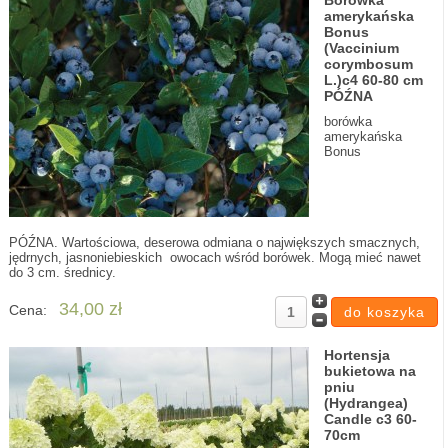
Borówka
amerykańska
Bonus
(Vaccinium
corymbosum
L.)c4 60-80 cm
PÓŹNA
borówka
amerykańska
Bonus
PÓŹNA. Wartościowa, deserowa odmiana o największych smacznych,
jędrnych, jasnoniebieskich owocach wśród borówek. Mogą mieć nawet
do 3 cm. średnicy.
34,00 zł
Cena:
Hortensja
bukietowa na
pniu
(Hydrangea)
Candle c3 60-
70cm