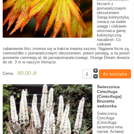
liściach z
pomarańczowym
obrzeżeniem.
Swoją kolorystyką
zwraca na siebie
uwagę i ciekawie
urozmaica gamę
kolorystyczną
nasadzeń. Co
ciekawe
zabarwienie liści zmienia się w trakcie trwania sezonu. Najpierw liście są
ciemnożółte z pomarańczowym obrzeżeniem, potem jaśnieją, a na jesień
ponownie ciemnieją aż do jasnopomarańczowego. Orange Dream dorasta
do ok. 3 m w naszym klimacie.
80,00 zł
Cena:
Świecznica
Cimcifuga
(Cimicifuga)
Brunette
sadzonka
Świecznica,
Cimcifuga
(Cimicifuga
racemosa inna
nazwa: Actaea)