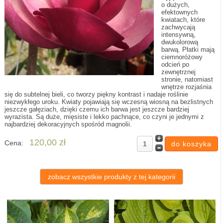
o dużych,
efektownych
kwiatach, które
zachwycają
intensywną,
dwukolorową
barwą. Płatki mają
ciemnoróżowy
odcień po
zewnętrznej
stronie, natomiast
wnętrze rozjaśnia
się do subtelnej bieli, co tworzy piękny kontrast i nadaje roślinie
niezwykłego uroku. Kwiaty pojawiają się wczesną wiosną na bezlistnych
jeszcze gałęziach, dzięki czemu ich barwa jest jeszcze bardziej
wyrazista. Są duże, mięsiste i lekko pachnące, co czyni je jednymi z
najbardziej dekoracyjnych spośród magnolii.
120,00 zł
Cena:
zobacz wszystkie produkty z tej kategorii