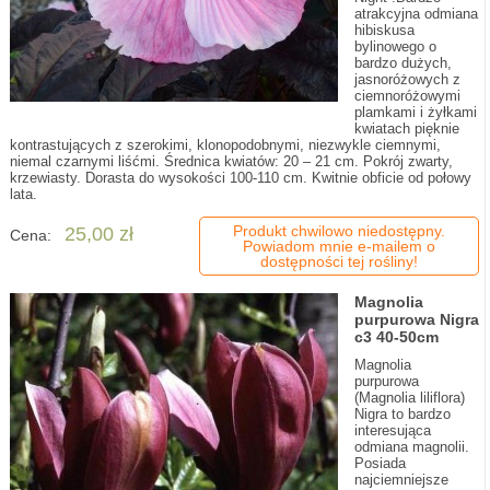
atrakcyjna odmiana
hibiskusa
bylinowego o
bardzo dużych,
jasnoróżowych z
ciemnoróżowymi
plamkami i żyłkami
kwiatach pięknie
kontrastujących z szerokimi, klonopodobnymi, niezwykle ciemnymi,
niemal czarnymi liśćmi. Średnica kwiatów: 20 – 21 cm. Pokrój zwarty,
krzewiasty. Dorasta do wysokości 100-110 cm. Kwitnie obficie od połowy
lata.
Produkt chwilowo niedostępny.
25,00 zł
Cena:
Powiadom mnie e-mailem o
dostępności tej rośliny!
Magnolia
purpurowa Nigra
c3 40-50cm
Magnolia
purpurowa
(Magnolia liliflora)
Nigra to bardzo
interesująca
odmiana magnolii.
Posiada
najciemniejsze