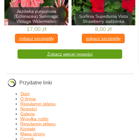
Jeżówka purpurowa
(Echinacea) Sunmagic
Surfinia Supertunia Vista
Vintage Watermelon
Strawberry sadzonka
17,00 zł
8,00 zł
zobacz szczegóły
zobacz szczegóły
Zobacz więcej nowości
Przydatne linki
Start
O firmie
Regulamin sklepu
Nowości
Galeria
Wysyłka roślin
Regulamin sklepu
Kontakt
Mapa strony
Cennik