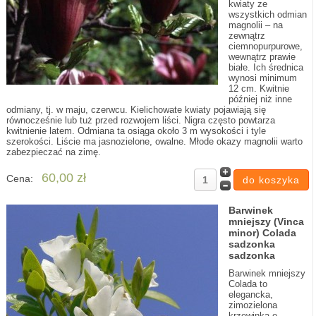
kwiaty ze
wszystkich odmian
magnolii – na
zewnątrz
ciemnopurpurowe,
wewnątrz prawie
białe. Ich średnica
wynosi minimum
12 cm. Kwitnie
później niż inne
odmiany, tj. w maju, czerwcu. Kielichowate kwiaty pojawiają się
równocześnie lub tuż przed rozwojem liści. Nigra często powtarza
kwitnienie latem. Odmiana ta osiąga około 3 m wysokości i tyle
szerokości. Liście ma jasnozielone, owalne. Młode okazy magnolii warto
zabezpieczać na zimę.
60,00 zł
Cena:
Barwinek
mniejszy (Vinca
minor) Colada
sadzonka
sadzonka
Barwinek mniejszy
Colada to
elegancka,
zimozielona
krzewinka o