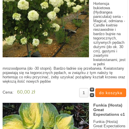
Hortensja
bukietowa
(Hydrangea
paniculata) seria -
Magical, odmiana -
Candle kwitnie
niezawodnie i
bardzo bujnie na
tegorocznych,
sztywnych pędach
dużymi (do ok. 30
cm), gęstymi i
zwartymi
kwiatostanami, jest
w pełni
mrozoodporna (do -30 stopni). Bardzo ładnie się przebarwia. Kwiatostany
pojawiają się na tegorocznych pędach, w związku z tym należy tę
hortensję co roku przycinać, żeby uzyskać pożądany kształt krzewu oraz
większą ilość nowych pędów
60,00 zł
Cena:
Funkia (Hosta)
Great
Expectations c1
Funkia (Hosta)
Great Expectations