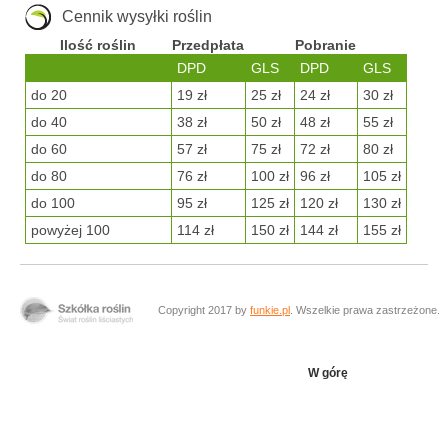
Cennik wysyłki roślin
Ilość roślin
Przedpłata
Pobranie
DPD
GLS
DPD
GLS
do 20
19 zł
25 zł
24 zł
30 zł
do 40
38 zł
50 zł
48 zł
55 zł
do 60
57 zł
75 zł
72 zł
80 zł
do 80
76 zł
100 zł
96 zł
105 zł
do 100
95 zł
125 zł
120 zł
130 zł
powyżej 100
114 zł
150 zł
144 zł
155 zł
Copyright 2017 by
funkie.pl
. Wszelkie prawa zastrzeżone.
W górę