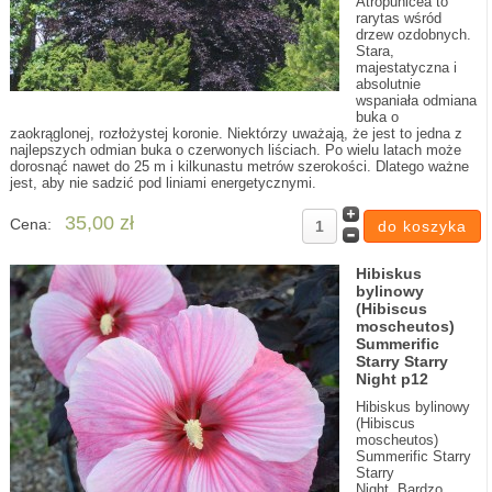
Atropunicea to
rarytas wśród
drzew ozdobnych.
Stara,
majestatyczna i
absolutnie
wspaniała odmiana
buka o
zaokrąglonej, rozłożystej koronie. Niektórzy uważają, że jest to jedna z
najlepszych odmian buka o czerwonych liściach. Po wielu latach może
dorosnąć nawet do 25 m i kilkunastu metrów szerokości. Dlatego ważne
jest, aby nie sadzić pod liniami energetycznymi.
35,00 zł
Cena:
Hibiskus
bylinowy
(Hibiscus
moscheutos)
Summerific
Starry Starry
Night p12
Hibiskus bylinowy
(Hibiscus
moscheutos)
Summerific Starry
Starry
Night .Bardzo