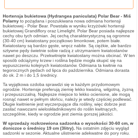
Hortensja bukietowa (Hydrangea paniculata) Polar Bear - Miś
Polarny
to pożądana i poszukiwana nowa odmiana hortensji
bukietowej - Polar Bear. Powstała w wyniku krzyżówki hortensji
bukietowej Grandiflory oraz Limelight. Polar Bear posiada najlepsze
cechy obu tych odmian. Jej cechą charakterystyczną są ogromne
(30-40 cm) kwiatostany początkowo limonkowe, potem białe.
Kwiatostany są bardzo gęste, wręcz nabite. Są ciężkie, ale bardzo
sztywne pędy świetnie sobie radzą z utrzymaniem kwiatostanów
nawet po deszczu. Przekwitnięte kwiatostany można obcinać. W ten
sposób odciążymy krzew i roślina będzie mogła skupić się na
wypuszczeniu kolejnych kwiatostanów. Odmiana ta kwitnie na
tegorocznych pędach od lipca do października. Odmiana dorasta
do ok. 2 m i do 1,5 średnicy.
Ta wyjątkowa ozdoba sprawdzi się w każdym przydomowym
ogrodzie. Hortensje preferują ziemię lekko kwaśną, wilgotną, żyzną
i przepuszczalną. Najlepsze miejsce to lekko ocienione, ale mogą
rosnąć nawet w pełnym słońcu, należy je wtedy częściej podlewać.
Długie kwitnienie jest wyczerpujące dla rośliny, więc dobrze jest
zasilać nawozami wieloskładnikowymi do roślin kwitnących,
szczególnie, kiedy w ogrodzie jest ziemia gorszej jakości.
W sprzedaży rozkrzewiona sadzonka o wysokości 30-60 cm, w
doniczce o średnicy 19 cm (3litry).
Na ostatnim zdjęciu wygląd
sadzonki w sezonie. Aktualne ulistnienie adekwatne do pory roku.