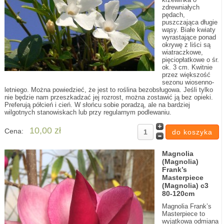
zdrewniałych
pędach,
puszczająca długie
wąsy. Białe kwiaty
wyrastające ponad
okrywę z liści są
wiatraczkowe,
pięciopłatkowe o śr.
ok. 3 cm. Kwitnie
przez większość
sezonu wiosenno-
letniego. Można powiedzieć, że jest to roślina bezobsługowa. Jeśli tylko
nie będzie nam przeszkadzać jej rozrost, można zostawić ją bez opieki.
Preferują półcień i cień. W słońcu sobie poradzą, ale na bardziej
wilgotnych stanowiskach lub przy regularnym podlewaniu.
10,00 zł
Cena:
Magnolia
(Magnolia)
Frank’s
Masterpiece
(Magnolia) c3
80-120cm
Magnolia Frank’s
Masterpiece to
wyjątkowa odmiana