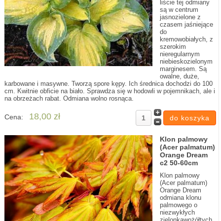
liście tej odmiany
są w centrum
jasnozielone z
czasem jaśniejące
do
kremowobiałych, z
szerokim
nieregularnym
niebieskozielonym
marginesem. Są
owalne, duże,
karbowane i masywne. Tworzą spore kępy. Ich średnica dochodzi do 100
cm. Kwitnie obficie na biało. Sprawdza się w hodowli w pojemnikach, ale i
na obrzeżach rabat. Odmiana wolno rosnąca.
18,00 zł
Cena:
Klon palmowy
(Acer palmatum)
Orange Dream
c2 50-60cm
Klon palmowy
(Acer palmatum)
Orange Dream
odmiana klonu
palmowego o
niezwykłych
zielonkawożółtych