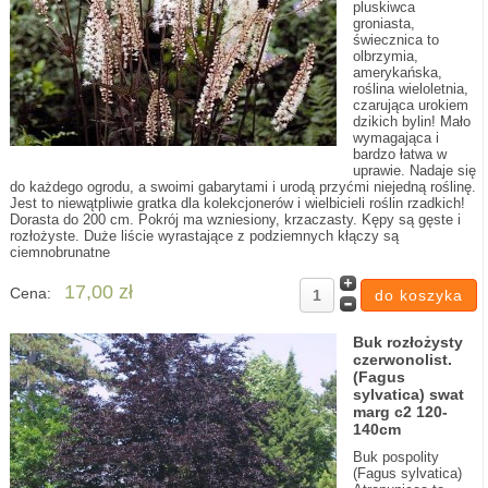
pluskiwca
groniasta,
świecznica to
olbrzymia,
amerykańska,
roślina wieloletnia,
czarująca urokiem
dzikich bylin! Mało
wymagająca i
bardzo łatwa w
uprawie. Nadaje się
do każdego ogrodu, a swoimi gabarytami i urodą przyćmi niejedną roślinę.
Jest to niewątpliwie gratka dla kolekcjonerów i wielbicieli roślin rzadkich!
Dorasta do 200 cm. Pokrój ma wzniesiony, krzaczasty. Kępy są gęste i
rozłożyste. Duże liście wyrastające z podziemnych kłączy są
ciemnobrunatne
17,00 zł
Cena:
Buk rozłożysty
czerwonolist.
(Fagus
sylvatica) swat
marg c2 120-
140cm
Buk pospolity
(Fagus sylvatica)