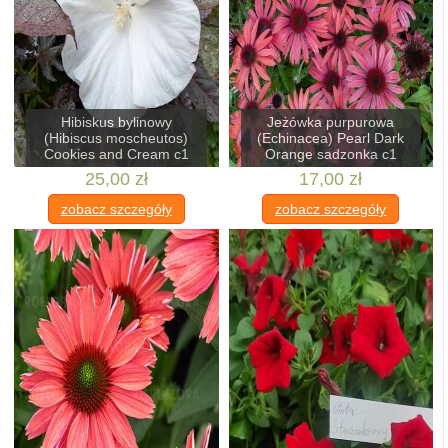
Hibiskus bylinowy
Jeżówka purpurowa
(Hibiscus moscheutos)
(Echinacea) Pearl Dark
Cookies and Cream c1
Orange sadzonka c1
25,00 zł
17,00 zł
zobacz szczegóły
zobacz szczegóły