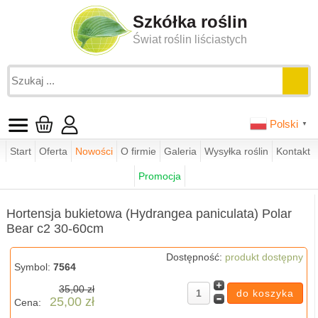
Szkółka roślin
Świat roślin liściastych
Polski
▼
Start
Oferta
Nowości
O firmie
Galeria
Wysyłka roślin
Kontakt
Jesteś tutaj:
funkie.pl
sklep
hortensje bukietowe
Promocja
Hortensja bukietowa (Hydrangea paniculata) Polar Bear c2 30-60cm
Hortensja bukietowa (Hydrangea paniculata) Polar
Bear c2 30-60cm
Dostępność:
produkt dostępny
Symbol:
7564
35,00 zł
25,00 zł
Cena: