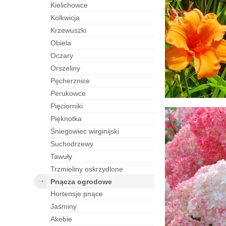
kielichowce
kolkwicja
krzewuszki
obiela
oczary
orszeliny
pęcherznice
perukowce
pięciorniki
pięknotka
śniegowiec wirginijski
suchodrzewy
tawuły
trzmieliny oskrzydlone
pnącza ogrodowe
hortensje pnące
jaśminy
akebie