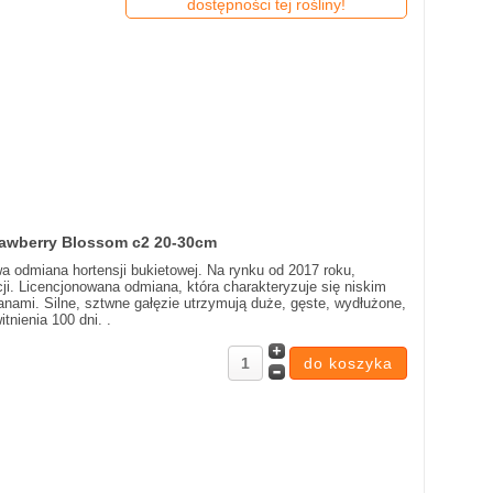
dostępności tej rośliny!
rawberry Blossom c2 20-30cm
a odmiana hortensji bukietowej. Na rynku od 2017 roku,
ji. Licencjonowana odmiana, która charakteryzuje się niskim
ami. Silne, sztwne gałęzie utrzymują duże, gęste, wydłużone,
tnienia 100 dni. .