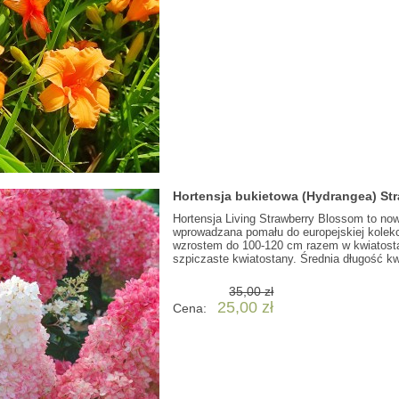
Hortensja bukietowa (Hydrangea) St
Hortensja Living Strawberry Blossom to now
wprowadzana pomału do europejskiej kolekc
wzrostem do 100-120 cm razem w kwiatostan
szpiczaste kwiatostany. Średnia długość kwi
35,00 zł
25,00 zł
Cena: