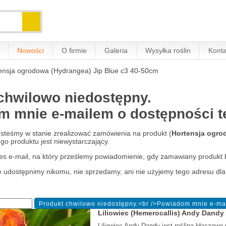
Nowości
O firmie
Galeria
Wysyłka roślin
Konta
ensja ogrodowa (Hydrangea) Jip Blue c3 40-50cm
chwilowo niedostępny.
 mnie e-mailem o dostępności tej
jesteśmy w stanie zrealizować zamówienia na produkt (
Hortensja ogro
o produktu jest niewystarczający.
es e-mail, na który prześlemy powiadomienie, gdy zamawiany produkt 
e udostępnimy nikomu, nie sprzedamy, ani nie użyjemy tego adresu dla
Liliowiec (Hemerocallis) Andy Dandy
Liliowiec Andy Dandy jest rośliną kłączową 