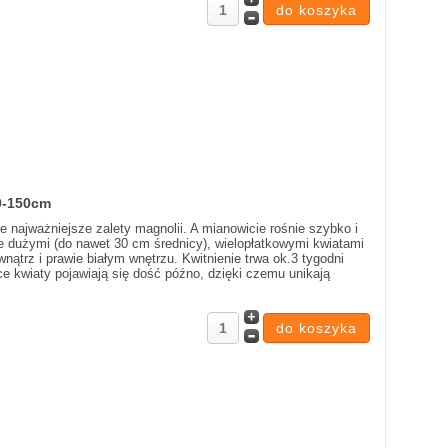
0-150cm
 najważniejsze zalety magnolii. A mianowicie rośnie szybko i
ie dużymi (do nawet 30 cm średnicy), wielopłatkowymi kwiatami
ątrz i prawie białym wnętrzu. Kwitnienie trwa ok.3 tygodni
ące kwiaty pojawiają się dość późno, dzięki czemu unikają