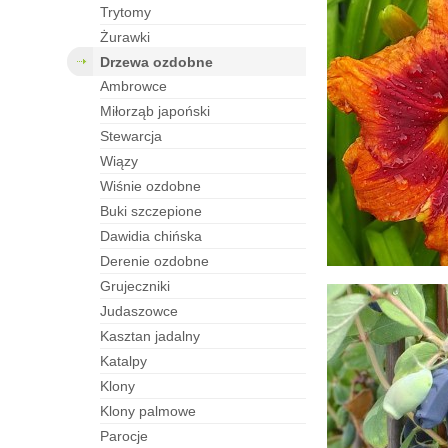
trytomy
żurawki
drzewa ozdobne
ambrowce
miłorząb japoński
stewarcja
wiązy
wiśnie ozdobne
buki szczepione
dawidia chińska
derenie ozdobne
grujeczniki
judaszowce
kasztan jadalny
katalpy
klony
klony palmowe
parocje