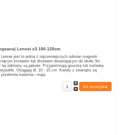
ngeana) Lennei c3 100-120cm
Lennei jest to jedna z najcenniejszych odmian magnolii
 rosnącym krzewem lub drzewem dorastającym do około 3m.
y tej odmiany są pękate. Przypominają gruszkę lub żarówkę.
e wypukłe. Osiągają dł. 10 - 15 cm. Kwiaty z zewnątrz są
 przełomie kwietnia i maja.