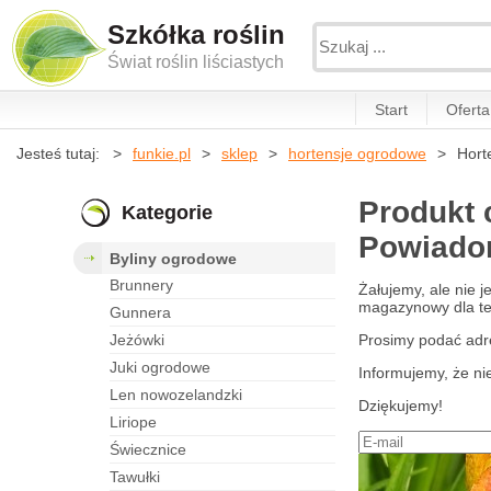
Szkółka roślin
Świat roślin liściastych
Start
Oferta
Jesteś tutaj:
funkie.pl
sklep
hortensje ogrodowe
Hort
Produkt 
Kategorie
Powiadom
byliny ogrodowe
brunnery
Żałujemy, ale nie 
magazynowy dla teg
gunnera
jeżówki
Prosimy podać adr
juki ogrodowe
Informujemy, że ni
len nowozelandzki
Dziękujemy!
liriope
świecznice
tawułki