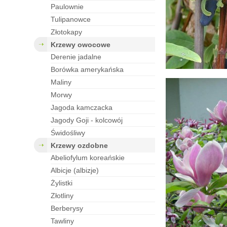
paulownie
tulipanowce
złotokapy
krzewy owocowe
derenie jadalne
borówka amerykańska
maliny
morwy
jagoda kamczacka
jagody Goji - kolcowój
świdośliwy
krzewy ozdobne
abeliofylum koreańskie
albicje (albizje)
żylistki
złotliny
berberysy
tawliny