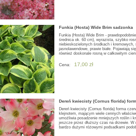
Funkia (Hosta) Wide Brim sadzonka
Funkia (Hosta) Wide Brim - prawdopodobnie
średnica ok. 60 cm), wyrazista, szybko ros
niebieskozielonych środkach i kremowych, s
jasnolawendowe, prawie białe. Pojawiają si
również doskonale rosną w całkowitym cien
17,00 zł
Cena:
Dereń kwiecisty (Cornus florida) fo
Dereń kwiecisty (Cornus florida) forma cz
klejnotem, mającym wiele cennych właściwo
umożliwia posadzenie mniejszych roślin i kr
jeszcze przez dłuższy czas na drzewie. W
bardzo dużymi różowymi podsadkami podob