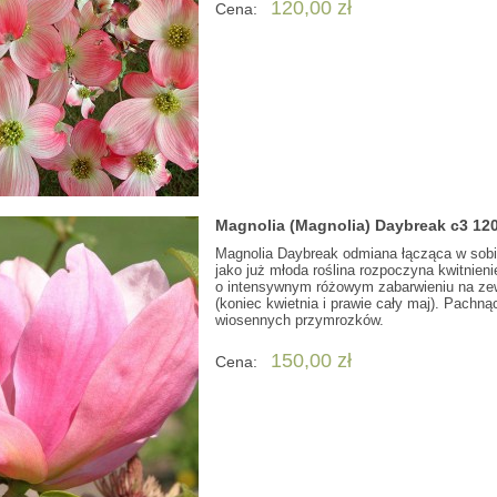
120,00 zł
Cena:
Magnolia (Magnolia) Daybreak c3 12
Magnolia Daybreak odmiana łącząca w sobie
jako już młoda roślina rozpoczyna kwitnien
o intensywnym różowym zabarwieniu na zewn
(koniec kwietnia i prawie cały maj). Pachn
wiosennych przymrozków.
150,00 zł
Cena: