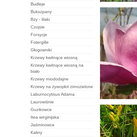
budleje
bukszpany
bzy - lilaki
czojsie
forsycje
fotergille
Głogowniki
Krzewy kwitnące wiosną
Krzewy kwitnące wiosną na
biało
Krzewy miododajne
Krzewy na żywopłot zimozielone
laburnocytisus Adama
laurowiśnie
guzikowce
itea wirginijska
jaśminowce
kaliny