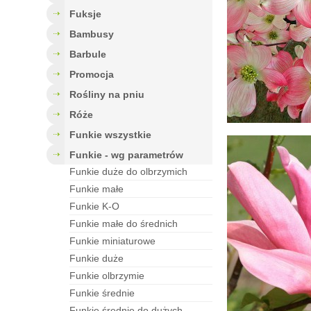
fuksje
bambusy
barbule
Promocja
rośliny na pniu
róże
funkie wszystkie
funkie - wg parametrów
funkie duże do olbrzymich
funkie małe
funkie K-O
funkie małe do średnich
funkie miniaturowe
funkie duże
funkie olbrzymie
funkie średnie
funkie średnie do dużych