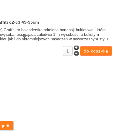
ffiti c2-c3 45-55cm
 Graffiti to holenderska odmiana hortensji bukietowej, która
Niewysoka, osiągająca zaledwie 1 m wysokości o kulistym
odów, jak i do skromniejszych nasadzeń w nowoczesnym stylu.
gorii