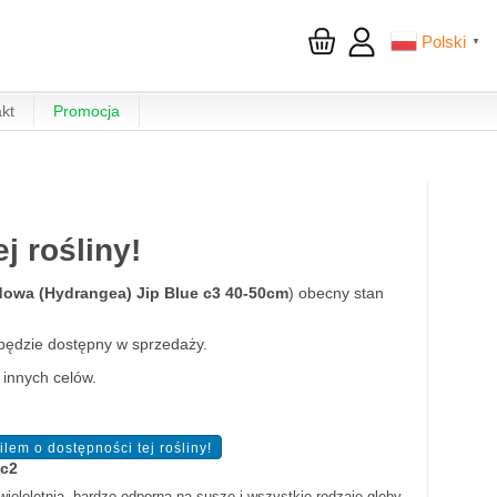
Polski
▼
kt
Promocja
 rośliny!
dowa (Hydrangea) Jip Blue c3 40-50cm
) obecny stan
będzie dostępny w sprzedaży.
 innych celów.
 c2
wieloletnią, bardzo odporną na suszę i wszystkie rodzaje gleby.