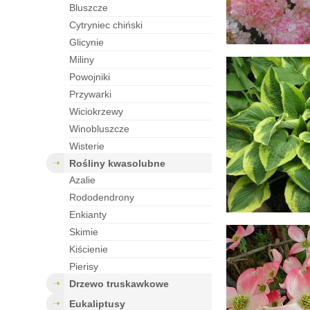
bluszcze
cytryniec chiński
glicynie
miliny
powojniki
przywarki
wiciokrzewy
winobluszcze
wisterie
rośliny kwasolubne
azalie
rododendrony
enkianty
skimie
kiścienie
pierisy
drzewo truskawkowe
eukaliptusy