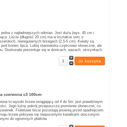
 jedna z najładniejszych odmian. Jest duża (wys. 45 cm i
nąca. Liście (długość 20 cm) ma w kształcie serc o
zerokich, nieregularnych brzegach (2,5-5 cm). Kwiaty są
ę pod koniec lipca. Lubią stanowiska częściowo słoneczne, ale
iu. Doskonale prezentuje się w donicach, wazach, skrzynkach.
rma czerwona c3 100cm
erwona to wysoki krzew osiągający od 4 do 5m, jest prawdziwym
ści. Jego luźny pokrój przepuszcza promienie słoneczne, co
zewinek. Fioletowe liście pozostają jesienią przed opadnięciem
 maju krzew pokrywa się niepozornymi kwiatkami otoczonymi
nymi do ogromnych płatków.