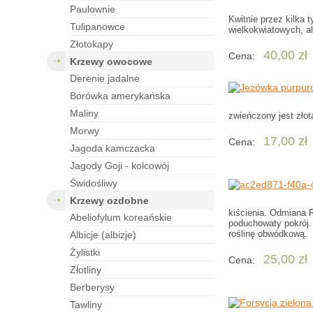
paulownie
Kwitnie przez kilka 
tulipanowce
wielkokwiatowych, al
złotokapy
40,00 zł
Cena:
krzewy owocowe
derenie jadalne
borówka amerykańska
maliny
zwieńczony jest zło
morwy
17,00 zł
Cena:
jagoda kamczacka
jagody Goji - kolcowój
świdośliwy
krzewy ozdobne
kiścienia. Odmiana 
abeliofylum koreańskie
poduchowaty pokrój.
roślinę obwódkową.
albicje (albizje)
żylistki
25,00 zł
Cena:
złotliny
berberysy
tawliny