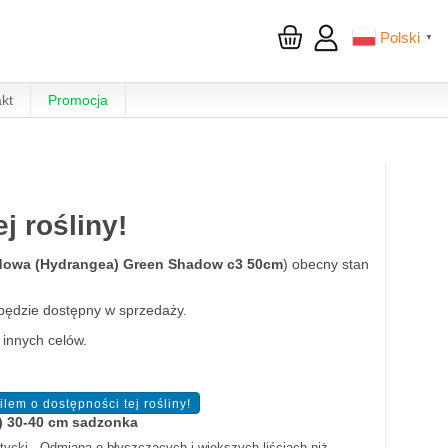
Polski
▼
kt
Promocja
 rośliny!
dowa (Hydrangea) Green Shadow c3 50cm
) obecny stan
będzie dostępny w sprzedaży.
 innych celów.
a) 30-40 cm sadzonka
antycki . Odmiana o błyszczących i większych liściach niż