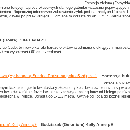
Forsycja zielona (Forsythi
iana forsycji. Oprócz właściwych dla tego gatunku wcześnie pojawiających s
wieniem. Najbardziej intensywne zabarwienie żyłek jest na młodych liściach. P
zon, dawno po przekwitnięciu. Odmiana ta dorasta do ok. 3 m. Świetnie znos
a (Hosta) Blue Cadet c1
Blue Cadet to niewielka, ale bardzo efektowna odmiana o okrągłych, niebies
40 cm wysokości i 60 cm szerokości.
Hortensja buk
Hortensja bukie
rnym kształcie, gęste kwiatostany złożone tylko z kwiatów płonnych są w pie
en kwiatów w różnej fazie kwitnienia zachwyca paletą barw od białego po ró
edostępna w Polsce. Dorasta do 1- 1,2 metra. Kwitnie od lipca do późnej jes
Bodziszek (Geranium) Kelly Anne p9