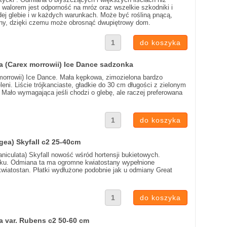
m walorem jest odporność na mróz oraz wszelkie szkodniki i
dej glebie i w każdych warunkach. Może być rośliną pnącą,
iany, dzięki czemu może obrosnąć dwupiętrowy dom.
a (Carex morrowii) Ice Dance sadzonka
orrowii) Ice Dance. Mała kępkowa, zimozielona bardzo
leni. Liście trójkanciaste, gładkie do 30 cm długości z zielonym
Mało wymagająca jeśli chodzi o glebę, ale raczej preferowana
gea) Skyfall c2 25-40cm
niculata) Skyfall nowość wśród hortensji bukietowych.
oku. Odmiana ta ma ogromne kwiatostany wypełnione
kwiatostan. Płatki wydłużone podobnie jak u odmiany Great
a var. Rubens c2 50-60 cm