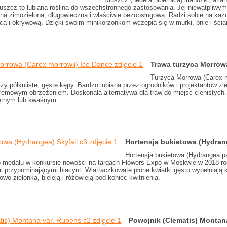
luszcz to lubiana roślina do wszechstronnego zastosowania. Jej niewątpliwy
lina zimozielona, długowieczna i właściwie bezobsługowa. Radzi sobie na każ
jącą i okrywową. Dzięki swoim minikorzonkom wczepia się w murki, pnie i śc
Trawa turzyca Morrow
Turzyca Morrowa (Carex m
zy półkuliste, gęste kępy. Bardzo lubiana przez ogrodników i projektantów zie
remowym obrzeżeniem. Doskonała alternatywa dla traw do miejsc cienistych. 
jętnym lub kwaśnym.
Hortensja bukietowa (Hydran
Hortensja bukietowa (Hydrangea pa
 medalu w konkursie nowości na targach Flowers Expo w Moskwie w 2018 r
i przypominającymi hiacynt. Wiatraczkowate płone kwiatki gęsto wypełniają 
owo zielonka, bieleją i różowieją pod koniec kwitnienia.
Powojnik (Clematis) Montan