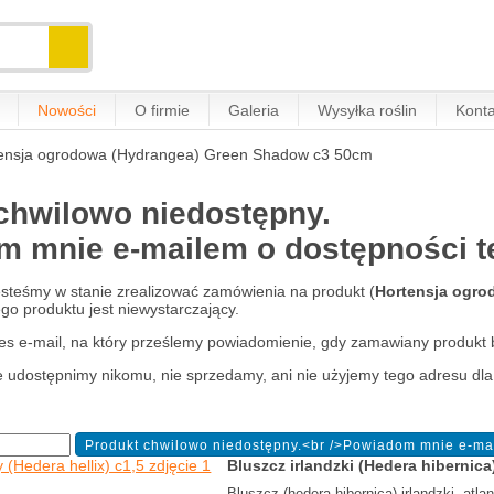
Nowości
O firmie
Galeria
Wysyłka roślin
Konta
ensja ogrodowa (Hydrangea) Green Shadow c3 50cm
chwilowo niedostępny.
 mnie e-mailem o dostępności tej
jesteśmy w stanie zrealizować zamówienia na produkt (
Hortensja ogro
o produktu jest niewystarczający.
es e-mail, na który prześlemy powiadomienie, gdy zamawiany produkt 
e udostępnimy nikomu, nie sprzedamy, ani nie użyjemy tego adresu dla
Bluszcz irlandzki (Hedera hibernic
Bluszcz (hedera hibernica) irlandzki, atl