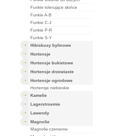
funkie tolerujące słońce
funkie A-B
funkie C-J
funkie P-R
funkie S-Y
hibiskusy bylinowe
hortensje
hortensje bukietowe
hortensje drzewiaste
hortensje ogrodowe
Hortensje niebieskie
kamelie
lagerstroemie
lawendy
magnolie
Magnolie czerwone