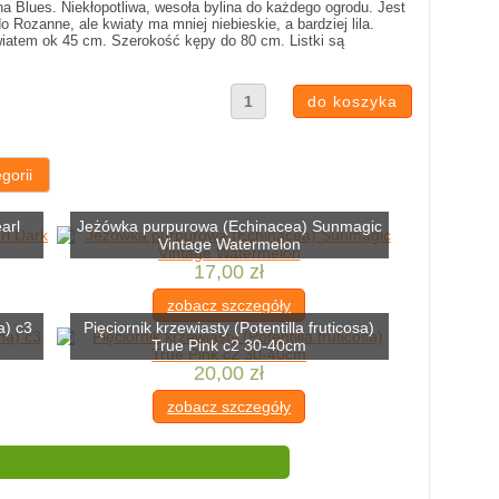
Blues. Niekłopotliwa, wesoła bylina do każdego ogrodu. Jest
 Rozanne, ale kwiaty ma mniej niebieskie, a bardziej lila.
wiatem ok 45 cm. Szerokość kępy do 80 cm. Listki są
gorii
arl
Jeżówka purpurowa (Echinacea) Sunmagic
Vintage Watermelon
17,00 zł
zobacz szczegóły
a) c3
Pięciornik krzewiasty (Potentilla fruticosa)
True Pink c2 30-40cm
20,00 zł
zobacz szczegóły