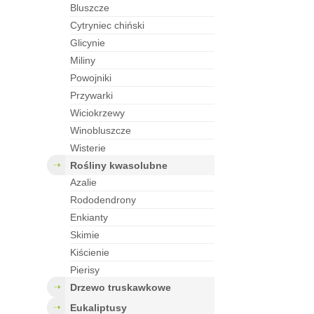
bluszcze
cytryniec chiński
glicynie
miliny
powojniki
przywarki
wiciokrzewy
winobluszcze
wisterie
rośliny kwasolubne
azalie
rododendrony
enkianty
skimie
kiścienie
pierisy
drzewo truskawkowe
eukaliptusy