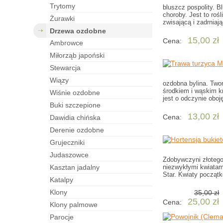
trytomy
bluszcz pospolity. B
choroby. Jest to roś
żurawki
zwisającą i zadrnia
drzewa ozdobne
15,00 zł
Cena:
ambrowce
miłorząb japoński
stewarcja
wiązy
ozdobna bylina. Twor
środkiem i wąskim k
wiśnie ozdobne
jest o odczynie obo
buki szczepione
13,00 zł
Cena:
dawidia chińska
derenie ozdobne
grujeczniki
judaszowce
Zdobywczyni złotego
kasztan jadalny
niezwykłymi kwiatam
Star. Kwiaty początk
katalpy
klony
35,00 zł
25,00 zł
Cena:
klony palmowe
parocje