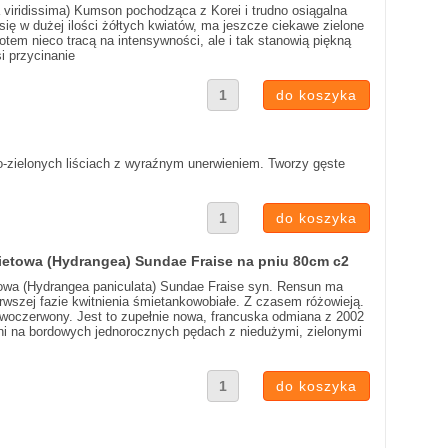
a viridissima) Kumson pochodząca z Korei i trudno osiągalna
ię w dużej ilości żółtych kwiatów, ma jeszcze ciekawe zielone
otem nieco tracą na intensywności, ale i tak stanowią piękną
i przycinanie
ko-zielonych liściach z wyraźnym unerwieniem. Tworzy gęste
ietowa (Hydrangea) Sundae Fraise na pniu 80cm c2
towa (Hydrangea paniculata) Sundae Fraise syn. Rensun ma
rwszej fazie kwitnienia śmietankowobiałe. Z czasem różowieją.
żowoczerwony. Jest to zupełnie nowa, francuska odmiana z 2002
ieni na bordowych jednorocznych pędach z niedużymi, zielonymi