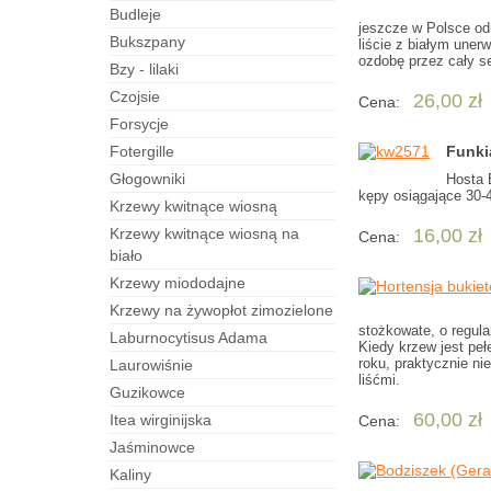
budleje
jeszcze w Polsce odm
bukszpany
liście z białym uner
ozdobę przez cały se
bzy - lilaki
czojsie
26,00 zł
Cena:
forsycje
fotergille
Funki
Głogowniki
Hosta 
kępy osiągające 30-
Krzewy kwitnące wiosną
Krzewy kwitnące wiosną na
16,00 zł
Cena:
biało
Krzewy miododajne
Krzewy na żywopłot zimozielone
stożkowate, o regula
laburnocytisus Adama
Kiedy krzew jest peł
roku, praktycznie ni
laurowiśnie
liśćmi.
guzikowce
60,00 zł
itea wirginijska
Cena:
jaśminowce
kaliny