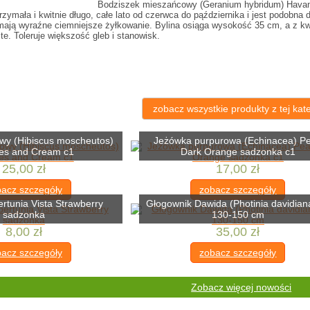
Bodziszek mieszańcowy (Geranium hybridum) Havana 
zymała i kwitnie długo, całe lato od czerwca do pąździernika i jest podobna do
mają wyraźne ciemniejsze żyłkowanie. Bylina osiąga wysokość 35 cm, a z k
te. Toleruje większość gleb i stanowisk.
zobacz wszystkie produkty z tej kate
owy (Hibiscus moscheutos)
Jeżówka purpurowa (Echinacea) Pe
es and Cream c1
Dark Orange sadzonka c1
25,00 zł
17,00 zł
acz szczegóły
zobacz szczegóły
ertunia Vista Strawberry
Głogownik Dawida (Photinia davidian
sadzonka
130-150 cm
8,00 zł
35,00 zł
acz szczegóły
zobacz szczegóły
Zobacz więcej nowości