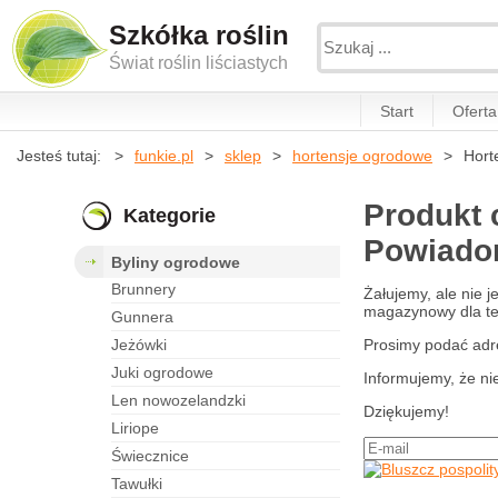
Szkółka roślin
Świat roślin liściastych
Start
Oferta
Jesteś tutaj:
funkie.pl
sklep
hortensje ogrodowe
Hort
Produkt 
Kategorie
Powiadom
byliny ogrodowe
brunnery
Żałujemy, ale nie 
magazynowy dla teg
gunnera
jeżówki
Prosimy podać adr
juki ogrodowe
Informujemy, że ni
len nowozelandzki
Dziękujemy!
liriope
świecznice
tawułki