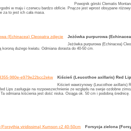
Powojnik górski Clematis Montana
tygodni w maju i czerwcu bardzo obficie. Pnącze jest wprost obsypane różow
e za to jest ich cała masa.
Jeżówka purpurowa (Echinacea
Jeżówka purpurowa (Echinacea) Cleo
tą koroną dużego kwiatu. Odmiana dorasta do 40-50 cm.
Kiścień (Leucothoe axillaris) Red L
Kiścień wawrzynowy (Leucothoe axillaris) R
Red Lips zasługuje na rozpowszechnienie ze względu na swoje ozdobne zimozi
 Ta odmiana kiścienia jest dość niska. Osiąga ok. 50 cm i podobną średnicę.
Forsycja zielona (Fors