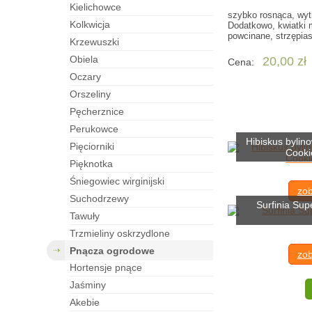
kielichowce
szybko rosnąca, wytr
kolkwicja
Dodatkowo, kwiatki 
powcinane, strzępias
krzewuszki
obiela
20,00 zł
Cena:
oczary
orszeliny
pęcherznice
perukowce
Hibiskus bylin
pięciorniki
Cooki
pięknotka
śniegowiec wirginijski
zob
suchodrzewy
Surfinia Sup
tawuły
trzmieliny oskrzydlone
pnącza ogrodowe
zob
hortensje pnące
jaśminy
akebie