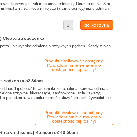
 var. Rubens jest silnie rosnącą odmianą. Dorasta do ok. 8 m.
ymi kwiatami. Są nieco mniejsze (7 cm średnicy) niż u odmian
) Cleopatra sadzonka
patra - niewysoka odmiana o sztywnych pędach. Każdy z nich
Produkt chwilowo niedostępny.
Powiadom mnie e-mailem o
dostępności tej rośliny!
ips sadzonka c2 30cm
ed Lips 'Lipsbolwi' to wspaniała zimozielona, karłowa odmiana
elone sztywne, błyszczące, zaróżowione liście i zwarty,
 Po posadzeniu w szpalerze może służyć za niski żywopłot lub
Produkt chwilowo niedostępny.
Powiadom mnie e-mailem o
dostępności tej rośliny!
ythia viridissima) Kumson c2 40-50cm