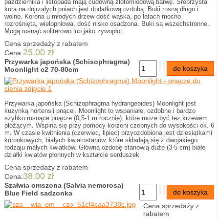
października i listopada mają cudowną złotomiodową barwę. Srebrzysta
kora na dojrzałych pniach jest dodatkową ozdobą. Buki rosną długo i
wolno. Korona u młodych drzew dość wąska, po latach mocno
rozrośnięta, wielopniowa, dość nisko osadzona. Buki są wszechstronne.
Mogą rosnąć soliterowo lub jako żywopłot.
Cena sprzedaży z rabatem
25,00 zł
Cena:
Przywarka japońska (Schisophragma)
Moonlight c2 70-80cm
Przywarka japońska (Schizophragma hydrangeoides) Moonlight jest
kuzynką hortensji pnącej. Moonlight to wspaniałe, ozdobne i bardzo
szybko rosnące pnącze (0,5-1 m rocznie), które może być też krzewem
płożącym. Wspina się przy pomocy korzeni czepnych do wysokości ok. 6
m. W czasie kwitnienia (czerwiec, lipiec) przyozdobiona jest dziesiątkami
koronkowych, białych kwiatostanów, które składają się z dwojakiego
rodzaju małych kwiatków. Główną ozdobę stanowią duże (3-5 cm) białe
działki kwiatów płonnych w kształcie serduszek
Cena sprzedaży z rabatem
38,00 zł
Cena:
Szałwia omszona (Salvia nemorosa)
Blue Field sadzonka
Cena sprzedaży z
rabatem