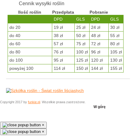
Cennik wysyłki roślin
Ilość roślin
Przedpłata
Pobranie
DPD
GLS
DPD
GLS
do 20
19 zł
25 zł
24 zł
30 zł
do 40
38 zł
50 zł
48 zł
55 zł
do 60
57 zł
75 zł
72 zł
80 zł
do 80
76 zł
100 zł
96 zł
105 zł
do 100
95 zł
125 zł
120 zł
130 zł
powyżej 100
114 zł
150 zł
144 zł
155 zł
Copyright 2017 by
funkie.pl
. Wszelkie prawa zastrzeżone.
W górę
×
×