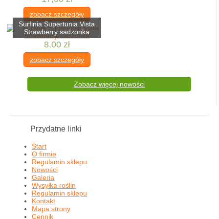
zobacz szczegóły
Surfinia Supertunia Vista
Strawberry sadzonka
8,00 zł
zobacz szczegóły
Zobacz więcej nowości
Przydatne linki
Start
O firmie
Regulamin sklepu
Nowości
Galeria
Wysyłka roślin
Regulamin sklepu
Kontakt
Mapa strony
Cennik