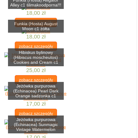
Funkia (Hosta) Alligator
Alley c1 ślimakoodporna!!!
18,00 zł
zobacz szczegóły
Funkia (Hosta) August
Moon c1 żółta
18,00 zł
zobacz szczegóły
Hibiskus bylinowy
(Hibiscus moscheutos)
Cookies and Cream c1
25,00 zł
zobacz szczegóły
Jeżówka purpurowa
(Echinacea) Pearl Dark
Orange sadzonka c1
17,00 zł
zobacz szczegóły
Jeżówka purpurowa
(Echinacea) Sunmagic
Vintage Watermelon
17,00 zł