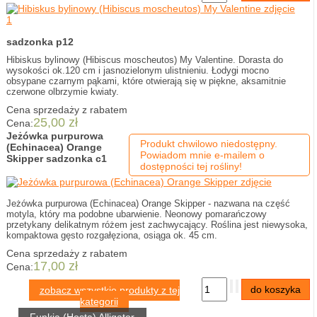
sadzonka p12
Hibiskus bylinowy (Hibiscus moscheutos) My Valentine. Dorasta do
wysokości ok.120 cm i jasnozielonym ulistnieniu. Łodygi mocno
obsypane czarnym pąkami, które otwierają się w piękne, aksamitnie
czerwone olbrzymie kwiaty.
Cena sprzedaży z rabatem
25,00 zł
Cena:
Jeżówka purpurowa
Produkt chwilowo niedostępny.
(Echinacea) Orange
Powiadom mnie e-mailem o
Skipper sadzonka c1
dostępności tej rośliny!
Jeżówka purpurowa (Echinacea) Orange Skipper - nazwana na część
motyla, który ma podobne ubarwienie. Neonowy pomarańczowy
przetykany delikatnym różem jest zachwycający. Roślina jest niewysoka,
kompaktowa gęsto rozgałęziona, osiąga ok. 45 cm.
Cena sprzedaży z rabatem
17,00 zł
Cena:
zobacz wszystkie produkty z tej
kategorii