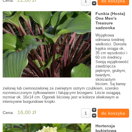
22,00 zł
Cena:
Funkia (Hosta)
One Men's
Treasure
sadzonka
Wyjątkowa
odmiana średniej
wielkości. Dorosła
kępka osiąga ok.
35 cm wysokości i
60 cm średnicy.
Swoją wyjątkowość
zawdzięcza
pięknym, grubym,
twardym,
skórzastym
liściom. Są barwy
zielonej lub ciemnozielonej ze zwiniętym ostrym czubkiem, szeroko
rozmieszczonym żyłkowaniem i falującymi brzegami. Liście osiągają
rozmiar ok. 16x14 cm. Ogonek liściowy jest w kolorze oliwkowym w
intensywne burgundowe kropki.
16,00 zł
Cena:
Hortensja
bukietowa