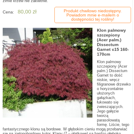
zimie krzew nie zakwitnie.
Produkt chwilowo niedostępny.
80,00 zł
Cena:
Powiadom mnie e-mailem o
dostępności tej rośliny!
Klon palmowy
szczepiony
(Acer palm.)
Dissectum
Garnet c15 160-
170cm
Klon palmowy
szczepiony (Acer
palm.) Dissectum
Garnet to dość
niskie, wręcz
filigranowe drzewko
o horyzontalnie
ułożonych
gałązkach,
łukowato się
zwieszających.
Jego gałęzie
tworzą
parasolowatą
formę. Liście, tego
fantastycznego klonu są bordowe. W głębokim cieniu mogą przebarwiać
się na zielonobordowy kolor. Klapy (7 – płatkowe) są bardzo głęboko