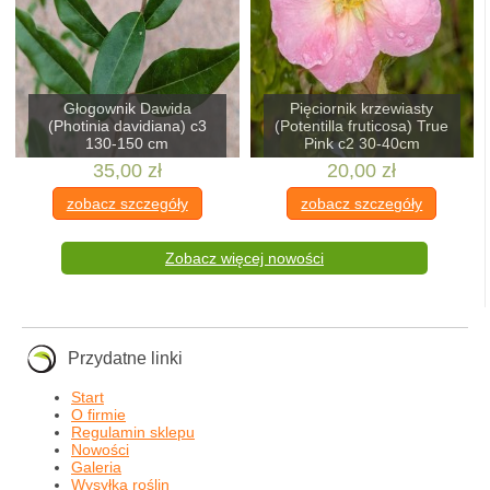
Głogownik Dawida
Pięciornik krzewiasty
(Photinia davidiana) c3
(Potentilla fruticosa) True
130-150 cm
Pink c2 30-40cm
35,00 zł
20,00 zł
zobacz szczegóły
zobacz szczegóły
Zobacz więcej nowości
Przydatne linki
Start
O firmie
Regulamin sklepu
Nowości
Galeria
Wysyłka roślin