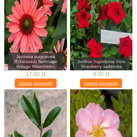
Jeżówka purpurowa
(Echinacea) Sunmagic
Surfinia Supertunia Vista
Vintage Watermelon
Strawberry sadzonka
17,00 zł
8,00 zł
zobacz szczegóły
zobacz szczegóły