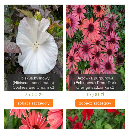
Hibiskus bylinowy
Jeżówka purpurowa
(Hibiscus moscheutos)
(Echinacea) Pearl Dark
Cookies and Cream c1
Orange sadzonka c1
25,00 zł
17,00 zł
zobacz szczegóły
zobacz szczegóły