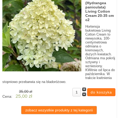
(Hydrangea
paniculata)
Living Cotton
Cream 20-35 cm
c2
Hortensja
bukietowa Living
Cotton Cream to
niewysoka, 100-
centymetrowa
odmiana o
kremowych,
dużych kwiatach.
Odmiana ma pokrój
sztywny i
wzniesiony.
KWitnie od lipca do
października. W
trakcie kwitnienia
stopniowo przebarwia się na bladoróżowo.
35,00 zł
25,00 zł
Cena:
zobacz wszystkie produkty z tej kategorii