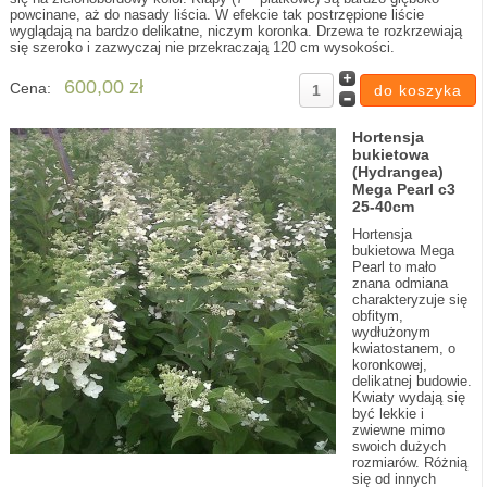
powcinane, aż do nasady liścia. W efekcie tak postrzępione liście
wyglądają na bardzo delikatne, niczym koronka. Drzewa te rozkrzewiają
się szeroko i zazwyczaj nie przekraczają 120 cm wysokości.
600,00 zł
Cena:
Hortensja
bukietowa
(Hydrangea)
Mega Pearl c3
25-40cm
Hortensja
bukietowa Mega
Pearl to mało
znana odmiana
charakteryzuje się
obfitym,
wydłużonym
kwiatostanem, o
koronkowej,
delikatnej budowie.
Kwiaty wydają się
być lekkie i
zwiewne mimo
swoich dużych
rozmiarów. Różnią
się od innych