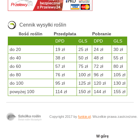
Cennik wysyłki roślin
Ilość roślin
Przedpłata
Pobranie
DPD
GLS
DPD
GLS
do 20
19 zł
25 zł
24 zł
30 zł
do 40
38 zł
50 zł
48 zł
55 zł
do 60
57 zł
75 zł
72 zł
80 zł
do 80
76 zł
100 zł
96 zł
105 zł
do 100
95 zł
125 zł
120 zł
130 zł
powyżej 100
114 zł
150 zł
144 zł
155 zł
Copyright 2017 by
funkie.pl
. Wszelkie prawa zastrzeżone.
W górę