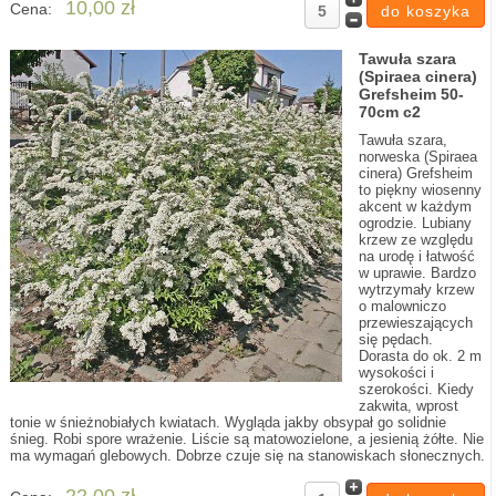
10,00 zł
Cena:
Tawuła szara
(Spiraea cinera)
Grefsheim 50-
70cm c2
Tawuła szara,
norweska (Spiraea
cinera) Grefsheim
to piękny wiosenny
akcent w każdym
ogrodzie. Lubiany
krzew ze względu
na urodę i łatwość
w uprawie. Bardzo
wytrzymały krzew
o malowniczo
przewieszających
się pędach.
Dorasta do ok. 2 m
wysokości i
szerokości. Kiedy
zakwita, wprost
tonie w śnieżnobiałych kwiatach. Wygląda jakby obsypał go solidnie
śnieg. Robi spore wrażenie. Liście są matowozielone, a jesienią żółte. Nie
ma wymagań glebowych. Dobrze czuje się na stanowiskach słonecznych.