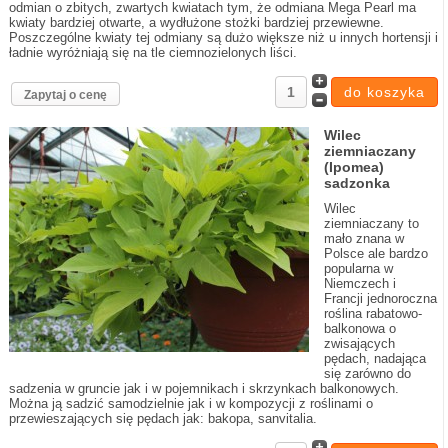
odmian o zbitych, zwartych kwiatach tym, że odmiana Mega Pearl ma
kwiaty bardziej otwarte, a wydłużone stożki bardziej przewiewne.
Poszczególne kwiaty tej odmiany są dużo większe niż u innych hortensji i
ładnie wyróżniają się na tle ciemnozielonych liści.
Zapytaj o cenę
Wilec
ziemniaczany
(Ipomea)
sadzonka
Wilec
ziemniaczany to
mało znana w
Polsce ale bardzo
popularna w
Niemczech i
Francji jednoroczna
roślina rabatowo-
balkonowa o
zwisających
pędach, nadająca
się zarówno do
sadzenia w gruncie jak i w pojemnikach i skrzynkach balkonowych.
Można ją sadzić samodzielnie jak i w kompozycji z roślinami o
przewieszających się pędach jak: bakopa, sanvitalia.