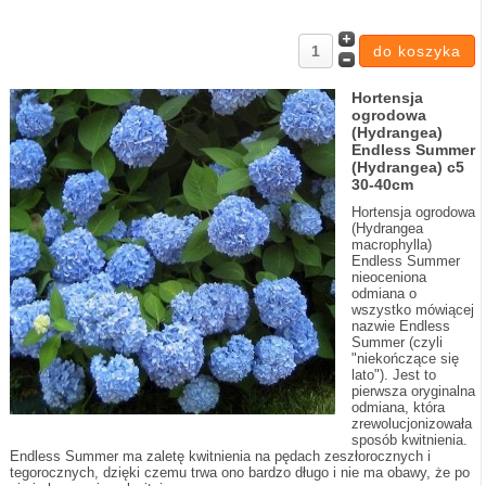
Hortensja
ogrodowa
(Hydrangea)
Endless Summer
(Hydrangea) c5
30-40cm
Hortensja ogrodowa
(Hydrangea
macrophylla)
Endless Summer
nieoceniona
odmiana o
wszystko mówiącej
nazwie Endless
Summer (czyli
"niekończące się
lato"). Jest to
pierwsza oryginalna
odmiana, która
zrewolucjonizowała
sposób kwitnienia.
Endless Summer ma zaletę kwitnienia na pędach zeszłorocznych i
tegorocznych, dzięki czemu trwa ono bardzo długo i nie ma obawy, że po