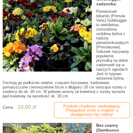
sadzonka
Pierwiosnek
lekarski (Primula
Veris) Goldnugget
to wieloletnia,
zimozielona
ozdobna bylina z
rodziny
pierwiosnkowatych
(Primulaceae).
Gatunek nazywany
popularnie
prymulką na dobre
zadomowił się w
naszych ogrodach.
Jest to typowo
wiosenna bylina.
Cechują go podłużnie owalne, czasami fryzowane, karbowane,
pomarszczone ciemnozielone liście o długości 20 cm tworzące rozety o
średnicy do ok. 40 cm. W połowie wiosny (w kwietniu) z rozety wyrasta
pęd kwiatowy na wysokość ok. 20 cm.
Produkt chwilowo niedostępny.
10,00 zł
Cena:
Powiadom mnie e-mailem o
dostępności tej rośliny!
Bez czarny
(Sambucus