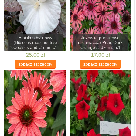
Hibiskus bylinowy
Jeżówka purpurowa
(Hibiscus moscheutos)
(Echinacea) Pearl Dark
Cookies and Cream c1
Orange sadzonka c1
25,00 zł
17,00 zł
zobacz szczegóły
zobacz szczegóły