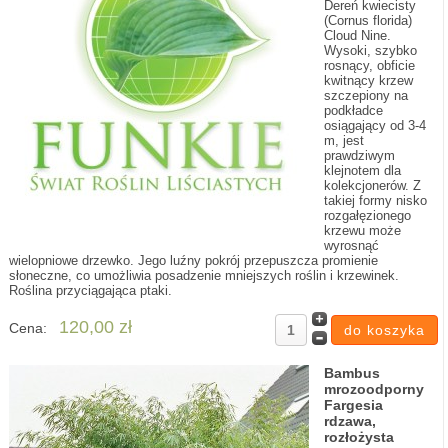
Dereń kwiecisty
(Cornus florida)
Cloud Nine.
Wysoki, szybko
rosnący, obficie
kwitnący krzew
szczepiony na
podkładce
osiągający od 3-4
m, jest
prawdziwym
klejnotem dla
kolekcjonerów. Z
takiej formy nisko
rozgałęzionego
krzewu może
wyrosnąć
wielopniowe drzewko. Jego luźny pokrój przepuszcza promienie
słoneczne, co umożliwia posadzenie mniejszych roślin i krzewinek.
Roślina przyciągająca ptaki.
120,00 zł
Cena:
Bambus
mrozoodporny
Fargesia
rdzawa,
rozłożysta