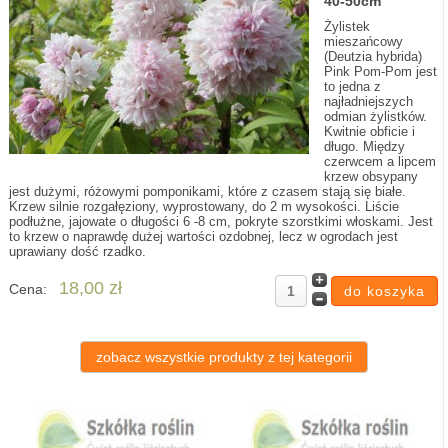
40-50cm
Żylistek
mieszańcowy
(Deutzia hybrida)
Pink Pom-Pom jest
to jedna z
najładniejszych
odmian żylistków.
Kwitnie obficie i
długo. Między
czerwcem a lipcem
krzew obsypany
jest dużymi, różowymi pomponikami, które z czasem stają się białe.
Krzew silnie rozgałęziony, wyprostowany, do 2 m wysokości. Liście
podłużne, jajowate o długości 6 -8 cm, pokryte szorstkimi włoskami. Jest
to krzew o naprawdę dużej wartości ozdobnej, lecz w ogrodach jest
uprawiany dość rzadko.
18,00 zł
Cena:
zobacz wszystkie produkty z tej kategorii