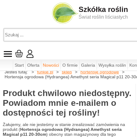
Szkółka roślin
Świat roślin liściastych
Start
Oferta
Nowości
O firmie
Galeria
Wysyłka roślin
Kon
Jesteś tutaj:
funkie.pl
sklep
hortensje ogrodowe
Hortensja ogrodowa (Hydrangea) Amethyst seria Magical p11 20-3
Produkt chwilowo niedostępny.
Powiadom mnie e-mailem o
dostępności tej rośliny!
Żałujemy, ale nie jesteśmy w stanie zrealizować zamówienia na
produkt (
Hortensja ogrodowa (Hydrangea) Amethyst seria
Magical p11 20-30cm
) obecny stan magazynowy dla tego