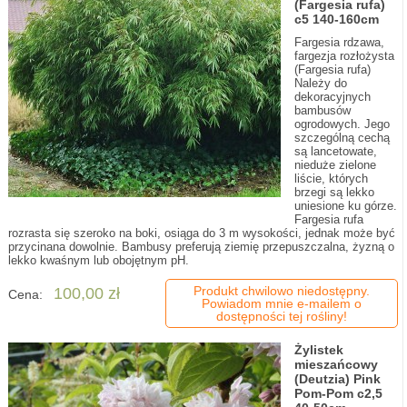
(Fargesia rufa)
c5 140-160cm
Fargesia rdzawa,
fargezja rozłożysta
(Fargesia rufa)
Należy do
dekoracyjnych
bambusów
ogrodowych. Jego
szczególną cechą
są lancetowate,
nieduże zielone
liście, których
brzegi są lekko
uniesione ku górze.
Fargesia rufa
rozrasta się szeroko na boki, osiąga do 3 m wysokości, jednak może być
przycinana dowolnie. Bambusy preferują ziemię przepuszczalna, żyzną o
lekko kwaśnym lub obojętnym pH.
Produkt chwilowo niedostępny.
100,00 zł
Cena:
Powiadom mnie e-mailem o
dostępności tej rośliny!
Żylistek
mieszańcowy
(Deutzia) Pink
Pom-Pom c2,5