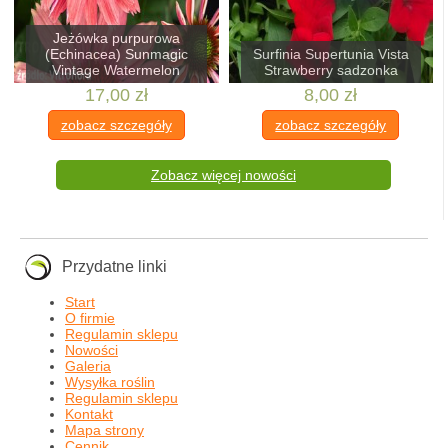
Jeżówka purpurowa
(Echinacea) Sunmagic
Surfinia Supertunia Vista
Vintage Watermelon
Strawberry sadzonka
17,00 zł
8,00 zł
zobacz szczegóły
zobacz szczegóły
Zobacz więcej nowości
Przydatne linki
Start
O firmie
Regulamin sklepu
Nowości
Galeria
Wysyłka roślin
Regulamin sklepu
Kontakt
Mapa strony
Cennik