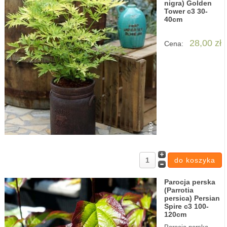
nigra) Golden
Tower c3 30-
40cm
28,00 zł
Cena:
Parocja perska
(Parrotia
persica) Persian
Spire c3 100-
120cm