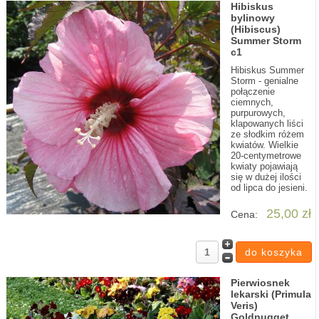
Hibiskus
bylinowy
(Hibiscus)
Summer Storm
c1
Hibiskus Summer
Storm - genialne
połączenie
ciemnych,
purpurowych,
klapowanych liści
ze słodkim różem
kwiatów. Wielkie
20-centymetrowe
kwiaty pojawiają
się w dużej ilości
od lipca do jesieni.
25,00 zł
Cena:
Pierwiosnek
lekarski (Primula
Veris)
Goldnugget