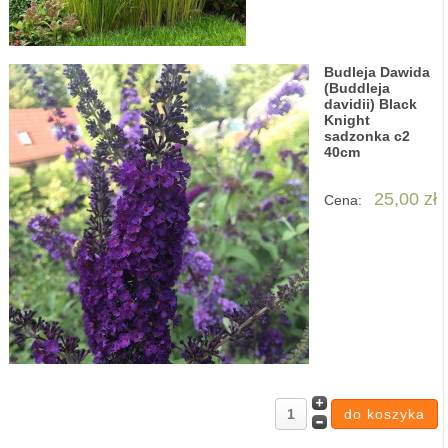
Budleja Dawida
(Buddleja
davidii) Black
Knight
sadzonka c2
40cm
25,00 zł
Cena: