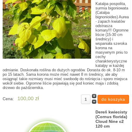
Katalpa pospolita,
surmia bigoniowata
(Catalpa
bignonioides) Aurea
- zapach kwiatów
odstrasza
komary!!! Ogromne
liście (15-30 cm
średnicy) i
wspaniała szeroka
korona na
masywnym pniu to
cechy
charakterystyczne
katalpy w każdej
odmianie. Doskonała roślina do dużych ogrodów. Dorasta do ok. 8-10 m
po 15 latach. Sama korona może mieć nawet 8 m średnicy, ale aby
osiągnąć takie rozmiary musi mieć swobodę do rośnięcia i sporo miejsca
wokół siebie. Ogromne liście pojawiają się pod koniec maja i zdobią
drzewo do października.
100,00 zł
Cena:
Dereń kwiecisty
(Cornus florida)
Cloud Nine c2
120 cm