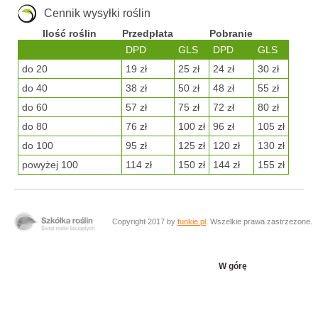
Cennik wysyłki roślin
Ilość roślin
Przedpłata
Pobranie
DPD
GLS
DPD
GLS
do 20
19 zł
25 zł
24 zł
30 zł
do 40
38 zł
50 zł
48 zł
55 zł
do 60
57 zł
75 zł
72 zł
80 zł
do 80
76 zł
100 zł
96 zł
105 zł
do 100
95 zł
125 zł
120 zł
130 zł
powyżej 100
114 zł
150 zł
144 zł
155 zł
Copyright 2017 by
funkie.pl
. Wszelkie prawa zastrzeżone.
W górę