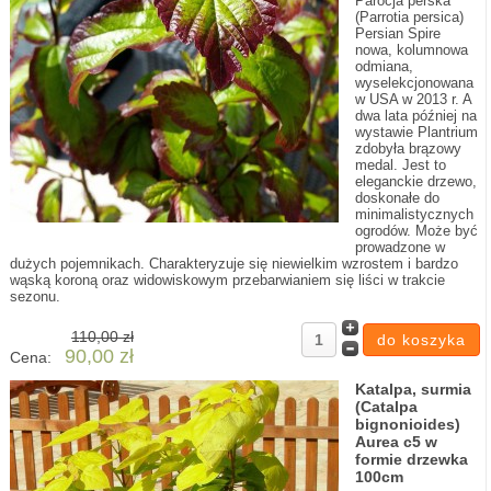
Parocja perska
(Parrotia persica)
Persian Spire
nowa, kolumnowa
odmiana,
wyselekcjonowana
w USA w 2013 r. A
dwa lata później na
wystawie Plantrium
zdobyła brązowy
medal. Jest to
eleganckie drzewo,
doskonałe do
minimalistycznych
ogrodów. Może być
prowadzone w
dużych pojemnikach. Charakteryzuje się niewielkim wzrostem i bardzo
wąską koroną oraz widowiskowym przebarwianiem się liści w trakcie
sezonu.
110,00 zł
90,00 zł
Cena:
Katalpa, surmia
(Catalpa
bignonioides)
Aurea c5 w
formie drzewka
100cm