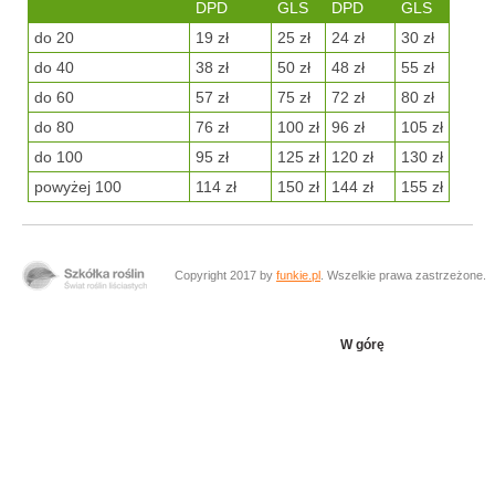
DPD
GLS
DPD
GLS
do 20
19 zł
25 zł
24 zł
30 zł
do 40
38 zł
50 zł
48 zł
55 zł
do 60
57 zł
75 zł
72 zł
80 zł
do 80
76 zł
100 zł
96 zł
105 zł
do 100
95 zł
125 zł
120 zł
130 zł
powyżej 100
114 zł
150 zł
144 zł
155 zł
Copyright 2017 by
funkie.pl
. Wszelkie prawa zastrzeżone.
W górę