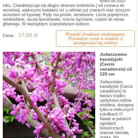
rynku od 2010
roku. Charakteryzuje się długim okresem kwitnienia ( od czerwca do
września), większymi kwiatami niż u odmian już znanych oraz niższym
wzrostem od typowej. Pędy ma proste, wzniesione. Liście pojedyncze,
romboidalne, raczej lancetowate, mocno wycinane, często do nerwu
głównego. W niezwykłym szarozielonym kolorze.
Produkt chwilowo niedostępny.
17,00 zł
Cena:
Powiadom mnie e-mailem o
dostępności tej rośliny!
Judaszowiec
kanadyjski
(Cercis
canadensis) c2
120 cm
Judaszowiec
kanadyjski (Cercis
canadensis) to
bardzo rzadko
spotykana roślina
ozdobna, dostępna
tylko w nielicznych
szkółkach !!!
Nawet w polskich
ogrodach
botanicznych
stanowi niemałą
gratkę. Ma