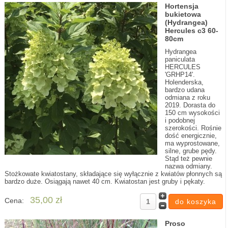
Hortensja
bukietowa
(Hydrangea)
Hercules c3 60-
80cm
Hydrangea
paniculata
HERCULES
'GRHP14'.
Holenderska,
bardzo udana
odmiana z roku
2019. Dorasta do
150 cm wysokości
i podobnej
szerokości. Rośnie
dość energicznie,
ma wyprostowane,
silne, grube pędy.
Stąd też pewnie
nazwa odmiany.
Stożkowate kwiatostany, składające się wyłącznie z kwiatów płonnych są
bardzo duże. Osiągają nawet 40 cm. Kwiatostan jest gruby i pękaty.
35,00 zł
Cena:
Proso