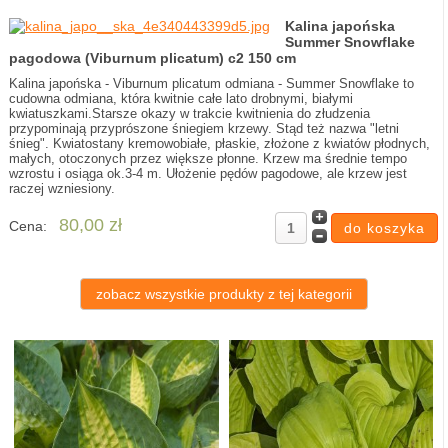
Kalina japońska
Summer Snowflake
pagodowa (Viburnum plicatum) c2 150 cm
Kalina japońska - Viburnum plicatum odmiana - Summer Snowflake to
cudowna odmiana, która kwitnie całe lato drobnymi, białymi
kwiatuszkami.Starsze okazy w trakcie kwitnienia do złudzenia
przypominają przyprószone śniegiem krzewy. Stąd też nazwa "letni
śnieg". Kwiatostany kremowobiałe, płaskie, złożone z kwiatów płodnych,
małych, otoczonych przez większe płonne. Krzew ma średnie tempo
wzrostu i osiąga ok.3-4 m. Ułożenie pędów pagodowe, ale krzew jest
raczej wzniesiony.
80,00 zł
Cena:
zobacz wszystkie produkty z tej kategorii