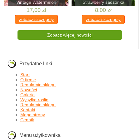
Vintage Watermelon
Strawberry sadzonka
17,00 zł
8,00 zł
zobacz szczegóły
zobacz szczegóły
Zobacz więcej nowości
Przydatne linki
Start
O firmie
Regulamin sklepu
Nowości
Galeria
Wysyłka roślin
Regulamin sklepu
Kontakt
Mapa strony
Cennik
Menu użytkownika