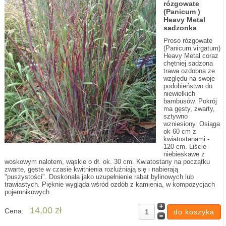
rózgowate
(Panicum )
Heavy Metal
sadzonka
Proso rózgowate
(Panicum virgatum)
Heavy Metal coraz
chętniej sadzona
trawa ozdobna ze
względu na swoje
podobieństwo do
niewielkich
bambusów. Pokrój
ma gęsty, zwarty,
sztywno
wzniesiony. Osiąga
ok 60 cm z
kwiatostanami -
120 cm. Liście
niebieskawe z
woskowym nalotem, wąskie o dł. ok. 30 cm. Kwiatostany na początku
zwarte, gęste w czasie kwitnienia rozluźniają się i nabierają
"puszystości". Doskonała jako uzupełnienie rabat bylinowych lub
trawiastych. Pięknie wygląda wśród ozdób z kamienia, w kompozycjach
pojemnikowych.
14,00 zł
Cena: