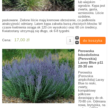
lub wiejskim
ogrodzie. Kępa jest
zwarta, gęsta,
wzniesiona. Liście
ozdobne,
paskowane. Zielone liście mają kremowe obrzeżenie, co podkresla
atrakcyjność odmiany. Latem kępa zakwita burzą złocistych kłosów. W
czasie kwitnienia osiąga ok 120 cm wysokości oraz 60 cm średnicy.
Kwiatostany utrzymują się długo, ok 6-8 tygodni.
17,00 zł
Cena:
Perowska
łobodolistna
(Perovskia)
Lacey Blue p11
20-30 cm
Perowska
(Perovskia
atriplicifolia) Lacey
Blue to niski,
zwarty,
kompaktowy
półkrzew
dorastający do ok.
70-80 cm. Odmiana
nowa, brytyjska, na