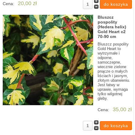
20,00 zł
Cena:
Bluszcz
pospolity
(Hedera helix)
Gold Heart c2
70-90 cm
Bluszcz pospolity
Gold Heart to
wytrzymałe i
odporne,
samoczepne,
wiecznie zielone
pnącze o małych
liściach i jasnym,
złotym ubarwieniu.
Jest łatwy w
uprawie, wymaga
tylko wilgotnej
gleby.
35,00 zł
Cena: