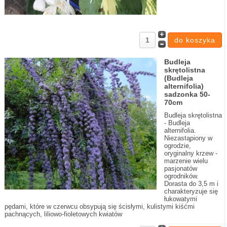
Budleja
skrętolistna
(Budleja
alternifolia)
sadzonka 50-
70cm
Budleja skrętolistna
- Budleja
alternifolia.
Niezastąpiony w
ogrodzie,
oryginalny krzew -
marzenie wielu
pasjonatów
ogrodników.
Dorasta do 3,5 m i
charakteryzuje się
łukowatymi
pędami, które w czerwcu obsypują się ścisłymi, kulistymi kiśćmi
pachnących, liliowo-fioletowych kwiatów