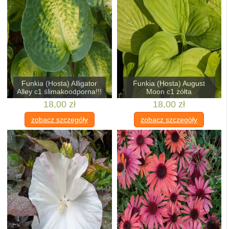
Funkia (Hosta) Alligator
Funkia (Hosta) August
Alley c1 ślimakoodporna!!!
Moon c1 żółta
18,00 zł
18,00 zł
zobacz szczegóły
zobacz szczegóły