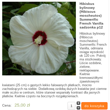
Hibiskus
bylinowy
(Hibiscus
moscheutos)
Summerific
French Vanilla
sadzonka p12
Hibiskus bylinowy
(Hibiscus
moscheutos)
Summerific French
Vanilla, odmiana
osiąga wysokość
ok 120 cm. Pokrój
ma stożkowaty.
Liście ozdobne,
zielone,
nieklapowane.
Kwitnie
kremowożółtymi
zjawiskowymi
kwiatami (25 cm) o gęstych lekko falowanych płatkach, mocno
zachodzących na siebie. Dodatkową ozdobą dużych kwiatów jest ciemne
małe oczko w centrum, które stanowi wspaniały kontrast dla jasnych
płatków. Kwitnie często na bocznych rozgałęzieniach.
25,00 zł
Cena: