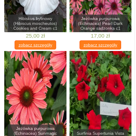
Hibiskus bylinowy
Jeżówka purpurowa
(Hibiscus moscheutos)
(Echinacea) Pearl Dark
Cookies and Cream c1
Orange sadzonka c1
25,00 zł
17,00 zł
zobacz szczegóły
zobacz szczegóły
Jeżówka purpurowa
(Echinacea) Sunmagic
Surfinia Supertunia Vista