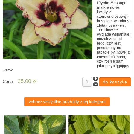
Cryptic Message
ma kremowe
kwiaty z
czerownoróżową i
brzegiem w kolorze
złota i czerwieni.
Ten liliowiec
wygląda wspaniale,
niezależnie od
tego, czy jest
posadzony na
rabacie bylinowej z
innymi roślinami,
czy rośnie sam
jako przyciągający
wzrok.
25,00 zł
Cena:
zobacz wszystkie produkty z tej kategorii