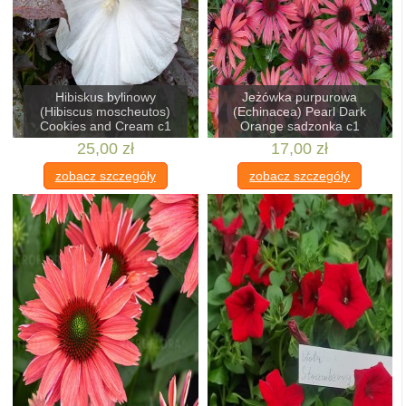
Hibiskus bylinowy
Jeżówka purpurowa
(Hibiscus moscheutos)
(Echinacea) Pearl Dark
Cookies and Cream c1
Orange sadzonka c1
25,00 zł
17,00 zł
zobacz szczegóły
zobacz szczegóły