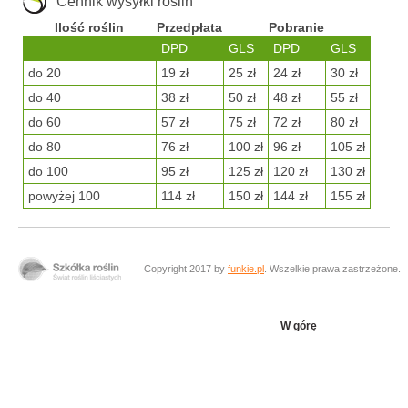
Cennik wysyłki roślin
Ilość roślin
Przedpłata
Pobranie
DPD
GLS
DPD
GLS
do 20
19 zł
25 zł
24 zł
30 zł
do 40
38 zł
50 zł
48 zł
55 zł
do 60
57 zł
75 zł
72 zł
80 zł
do 80
76 zł
100 zł
96 zł
105 zł
do 100
95 zł
125 zł
120 zł
130 zł
powyżej 100
114 zł
150 zł
144 zł
155 zł
Copyright 2017 by
funkie.pl
. Wszelkie prawa zastrzeżone.
W górę