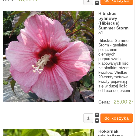
Hibiskus
bylinowy
(Hibiscus)
Summer Storm
c1
Hibiskus Summer
Storm - genialne
połączenie
ciemnych,
purpurowych,
klapowanych liści
ze słodkim różem
kwiatów. Wielkie
20-centymetrowe
kwiaty pojawiają
się w dużej ilości
od lipca do jesieni.
25,00 zł
Cena:
Kokornak