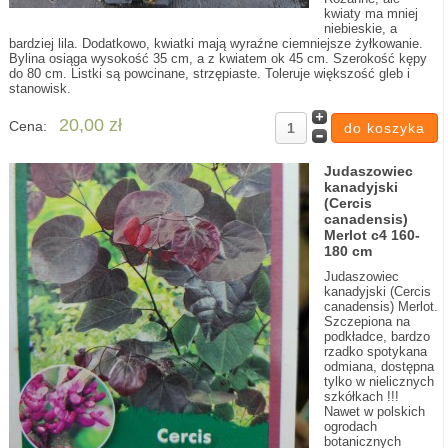
kwiaty ma mniej
niebieskie, a
bardziej lila. Dodatkowo, kwiatki mają wyraźne ciemniejsze żyłkowanie.
Bylina osiąga wysokość 35 cm, a z kwiatem ok 45 cm. Szerokość kępy
do 80 cm. Listki są powcinane, strzępiaste. Toleruje większość gleb i
stanowisk.
20,00 zł
Cena:
Judaszowiec
kanadyjski
(Cercis
canadensis)
Merlot c4 160-
180 cm
Judaszowiec
kanadyjski (Cercis
canadensis) Merlot.
Szczepiona na
podkładce, bardzo
rzadko spotykana
odmiana, dostępna
tylko w nielicznych
szkółkach !!!
Nawet w polskich
ogrodach
botanicznych