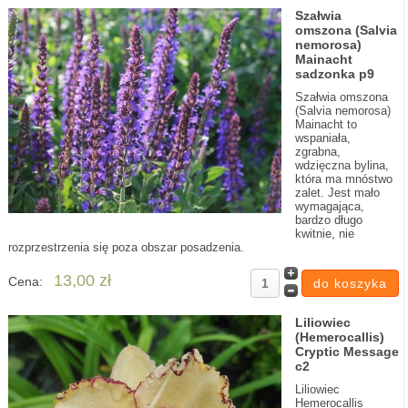
Szałwia
omszona (Salvia
nemorosa)
Mainacht
sadzonka p9
Szałwia omszona
(Salvia nemorosa)
Mainacht to
wspaniała,
zgrabna,
wdzięczna bylina,
która ma mnóstwo
zalet. Jest mało
wymagająca,
bardzo długo
kwitnie, nie
rozprzestrzenia się poza obszar posadzenia.
13,00 zł
Cena:
Liliowiec
(Hemerocallis)
Cryptic Message
c2
Liliowiec
Hemerocallis