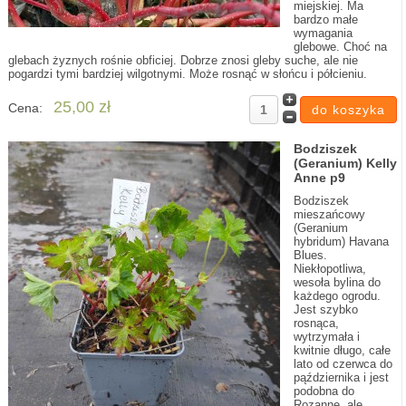
miejskiej. Ma
bardzo małe
wymagania
glebowe. Choć na
glebach żyznych rośnie obficiej. Dobrze znosi gleby suche, ale nie
pogardzi tymi bardziej wilgotnymi. Może rosnąć w słońcu i półcieniu.
25,00 zł
Cena:
Bodziszek
(Geranium) Kelly
Anne p9
Bodziszek
mieszańcowy
(Geranium
hybridum) Havana
Blues.
Niekłopotliwa,
wesoła bylina do
każdego ogrodu.
Jest szybko
rosnąca,
wytrzymała i
kwitnie długo, całe
lato od czerwca do
pąździernika i jest
podobna do
Rozanne, ale