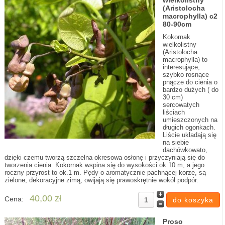
wielkolistny
(Aristolocha
macrophylla) c2
80-90cm
Kokornak
wielkolistny
(Aristolocha
macrophylla) to
interesujące,
szybko rosnące
pnącze do cienia o
bardzo dużych ( do
30 cm)
sercowatych
liściach
umieszczonych na
długich ogonkach.
Liście układają się
na siebie
dachówkowato,
dzięki czemu tworzą szczelna okresowa osłonę i przyczyniają się do
tworzenia cienia. Kokornak wspina się do wysokości ok.10 m, a jego
roczny przyrost to ok.1 m. Pędy o aromatycznie pachnącej korze, są
zielone, dekoracyjne zimą, owijają się prawoskrętnie wokół podpór.
40,00 zł
Cena:
Proso