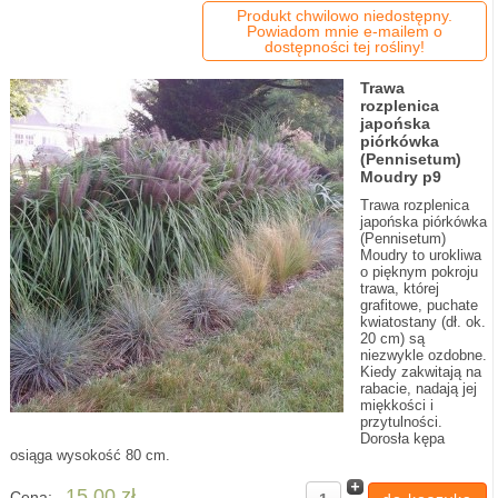
Produkt chwilowo niedostępny.
Powiadom mnie e-mailem o
dostępności tej rośliny!
Trawa
rozplenica
japońska
piórkówka
(Pennisetum)
Moudry p9
Trawa rozplenica
japońska piórkówka
(Pennisetum)
Moudry to urokliwa
o pięknym pokroju
trawa, której
grafitowe, puchate
kwiatostany (dł. ok.
20 cm) są
niezwykle ozdobne.
Kiedy zakwitają na
rabacie, nadają jej
miękkości i
przytulności.
Dorosła kępa
osiąga wysokość 80 cm.
15,00 zł
Cena: