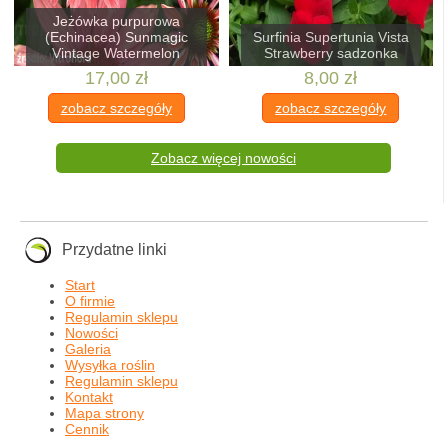
Jeżówka purpurowa
(Echinacea) Sunmagic
Surfinia Supertunia Vista
Vintage Watermelon
Strawberry sadzonka
17,00 zł
8,00 zł
zobacz szczegóły
zobacz szczegóły
Zobacz więcej nowości
Przydatne linki
Start
O firmie
Regulamin sklepu
Nowości
Galeria
Wysyłka roślin
Regulamin sklepu
Kontakt
Mapa strony
Cennik