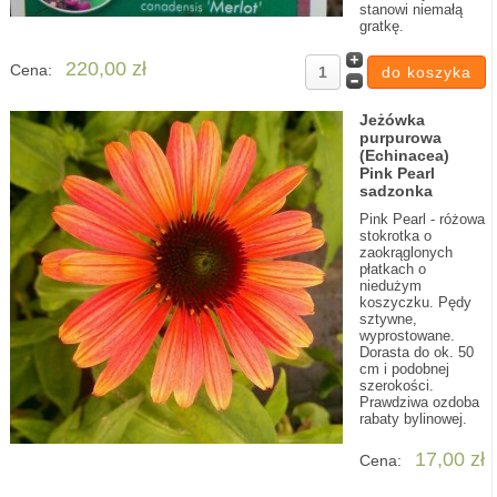
stanowi niemałą
gratkę.
220,00 zł
Cena:
Jeżówka
purpurowa
(Echinacea)
Pink Pearl
sadzonka
Pink Pearl - różowa
stokrotka o
zaokrąglonych
płatkach o
niedużym
koszyczku. Pędy
sztywne,
wyprostowane.
Dorasta do ok. 50
cm i podobnej
szerokości.
Prawdziwa ozdoba
rabaty bylinowej.
17,00 zł
Cena: