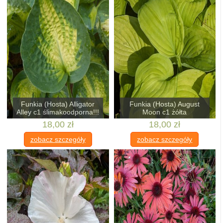
Funkia (Hosta) Alligator
Funkia (Hosta) August
Alley c1 ślimakoodporna!!!
Moon c1 żółta
18,00 zł
18,00 zł
zobacz szczegóły
zobacz szczegóły