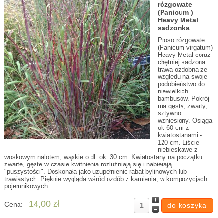
rózgowate
(Panicum )
Heavy Metal
sadzonka
Proso rózgowate
(Panicum virgatum)
Heavy Metal coraz
chętniej sadzona
trawa ozdobna ze
względu na swoje
podobieństwo do
niewielkich
bambusów. Pokrój
ma gęsty, zwarty,
sztywno
wzniesiony. Osiąga
ok 60 cm z
kwiatostanami -
120 cm. Liście
niebieskawe z
woskowym nalotem, wąskie o dł. ok. 30 cm. Kwiatostany na początku
zwarte, gęste w czasie kwitnienia rozluźniają się i nabierają
"puszystości". Doskonała jako uzupełnienie rabat bylinowych lub
trawiastych. Pięknie wygląda wśród ozdób z kamienia, w kompozycjach
pojemnikowych.
14,00 zł
Cena: