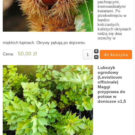
pachnącymi,
kremowobiałymi
kwiatami. Po
przekwitnięciu w
bardzo
kolczastych,
kulistych okrywach
rodzą się dwa
orzechy w
miękkich łupinach. Okrywy pękają po dojrzeniu.
50,00 zł
Cena:
Lubczyk
ogrodowy
(Levisticum
officinale)
Maggi
przyprawa do
potraw w
doniczce c1,5