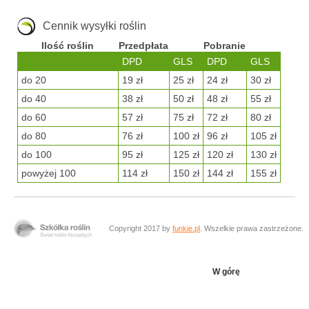
Cennik wysyłki roślin
Ilość roślin
Przedpłata
Pobranie
DPD
GLS
DPD
GLS
do 20
19 zł
25 zł
24 zł
30 zł
do 40
38 zł
50 zł
48 zł
55 zł
do 60
57 zł
75 zł
72 zł
80 zł
do 80
76 zł
100 zł
96 zł
105 zł
do 100
95 zł
125 zł
120 zł
130 zł
powyżej 100
114 zł
150 zł
144 zł
155 zł
Copyright 2017 by
funkie.pl
. Wszelkie prawa zastrzeżone.
W górę