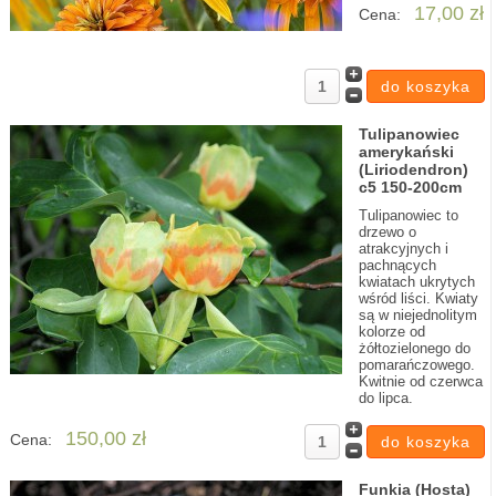
17,00 zł
Cena:
Tulipanowiec
amerykański
(Liriodendron)
c5 150-200cm
Tulipanowiec to
drzewo o
atrakcyjnych i
pachnących
kwiatach ukrytych
wśród liści. Kwiaty
są w niejednolitym
kolorze od
żółtozielonego do
pomarańczowego.
Kwitnie od czerwca
do lipca.
150,00 zł
Cena:
Funkia (Hosta)