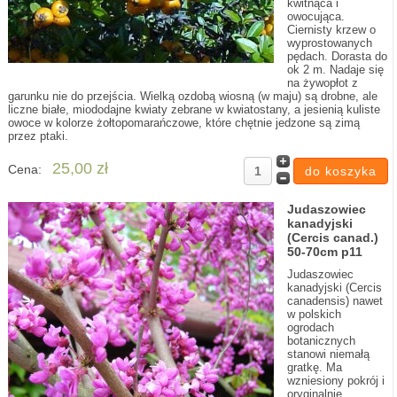
kwitnąca i
owocująca.
Ciernisty krzew o
wyprostowanych
pędach. Dorasta do
ok 2 m. Nadaje się
na żywopłot z
garunku nie do przejścia. Wielką ozdobą wiosną (w maju) są drobne, ale
liczne białe, miododajne kwiaty zebrane w kwiatostany, a jesienią kuliste
owoce w kolorze żołtopomarańczowe, które chętnie jedzone są zimą
przez ptaki.
25,00 zł
Cena:
Judaszowiec
kanadyjski
(Cercis canad.)
50-70cm p11
Judaszowiec
kanadyjski (Cercis
canadensis) nawet
w polskich
ogrodach
botanicznych
stanowi niemałą
gratkę. Ma
wzniesiony pokrój i
oryginalnie