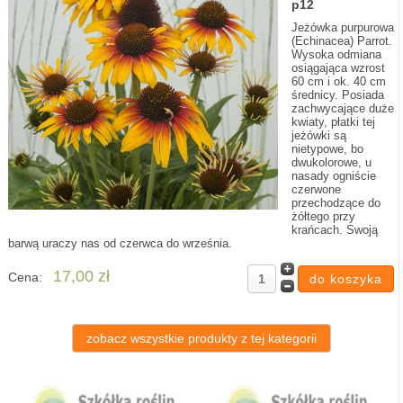
p12
Jeżówka purpurowa
(Echinacea) Parrot.
Wysoka odmiana
osiągająca wzrost
60 cm i ok. 40 cm
średnicy. Posiada
zachwycające duże
kwiaty, płatki tej
jeżówki są
nietypowe, bo
dwukolorowe, u
nasady ogniście
czerwone
przechodzące do
żółtego przy
krańcach. Swoją
barwą uraczy nas od czerwca do września.
17,00 zł
Cena:
zobacz wszystkie produkty z tej kategorii