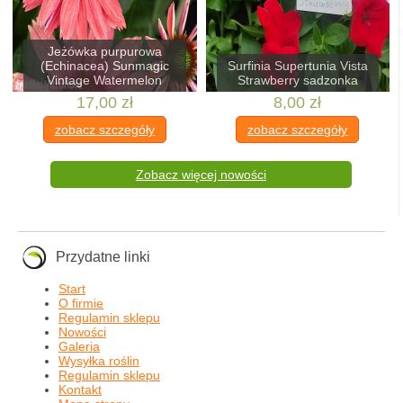
Jeżówka purpurowa
(Echinacea) Sunmagic
Surfinia Supertunia Vista
Vintage Watermelon
Strawberry sadzonka
17,00 zł
8,00 zł
zobacz szczegóły
zobacz szczegóły
Zobacz więcej nowości
Przydatne linki
Start
O firmie
Regulamin sklepu
Nowości
Galeria
Wysyłka roślin
Regulamin sklepu
Kontakt