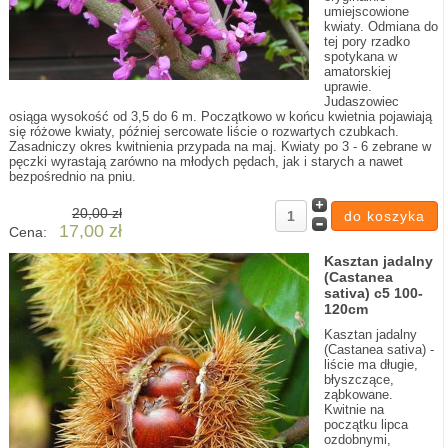
umiejscowione
kwiaty. Odmiana do
tej pory rzadko
spotykana w
amatorskiej
uprawie.
Judaszowiec
osiąga wysokość od 3,5 do 6 m. Początkowo w końcu kwietnia pojawiają
się różowe kwiaty, później sercowate liście o rozwartych czubkach.
Zasadniczy okres kwitnienia przypada na maj. Kwiaty po 3 - 6 zebrane w
pęczki wyrastają zarówno na młodych pędach, jak i starych a nawet
bezpośrednio na pniu.
20,00 zł
17,00 zł
Cena:
Kasztan jadalny
(Castanea
sativa) c5 100-
120cm
Kasztan jadalny
(Castanea sativa) -
liście ma długie,
błyszczące,
ząbkowane.
Kwitnie na
początku lipca
ozdobnymi,