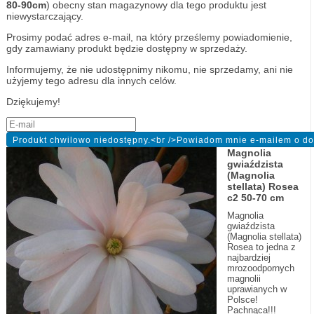
80-90cm
) obecny stan magazynowy dla tego produktu jest
niewystarczający.
Prosimy podać adres e-mail, na który prześlemy powiadomienie,
gdy zamawiany produkt będzie dostępny w sprzedaży.
Informujemy, że nie udostępnimy nikomu, nie sprzedamy, ani nie
użyjemy tego adresu dla innych celów.
Dziękujemy!
Magnolia
gwiaździsta
(Magnolia
stellata) Rosea
c2 50-70 cm
Magnolia
gwiaździsta
(Magnolia stellata)
Rosea to jedna z
najbardziej
mrozoodpornych
magnolii
uprawianych w
Polsce!
Pachnąca!!!