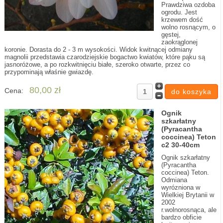
Prawdziwa ozdoba
ogrodu. Jest
krzewem dość
wolno rosnącym, o
gęstej,
zaokrąglonej
koronie. Dorasta do 2 - 3 m wysokości. Widok kwitnącej odmiany
magnolii przedstawia czarodziejskie bogactwo kwiatów, które pąku są
jasnoróżowe, a po rozkwitnięciu białe, szeroko otwarte, przez co
przypominają właśnie gwiazdę.
80,00 zł
Cena:
Ognik
szkarłatny
(Pyracantha
coccinea) Teton
c2 30-40cm
Ognik szkarłatny
(Pyracantha
coccinea) Teton.
Odmiana
wyrózniona w
Wielkiej Brytanii w
2002
r.wolnorosnąca, ale
bardzo obficie