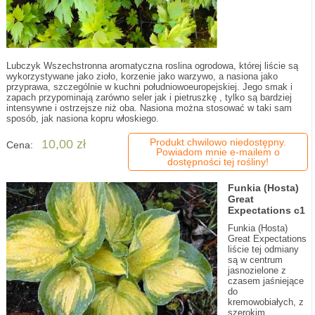
Lubczyk Wszechstronna aromatyczna roslina ogrodowa, której liście są
wykorzystywane jako zioło, korzenie jako warzywo, a nasiona jako
przyprawa, szczególnie w kuchni południowoeuropejskiej. Jego smak i
zapach przypominają zarówno seler jak i pietruszkę , tylko są bardziej
intensywne i ostrzejsze niż oba. Nasiona można stosować w taki sam
sposób, jak nasiona kopru włoskiego.
Produkt chwilowo niedostępny.
10,00 zł
Cena:
Powiadom mnie e-mailem o
dostępności tej rośliny!
Funkia (Hosta)
Great
Expectations c1
Funkia (Hosta)
Great Expectations
liście tej odmiany
są w centrum
jasnozielone z
czasem jaśniejące
do
kremowobiałych, z
szerokim