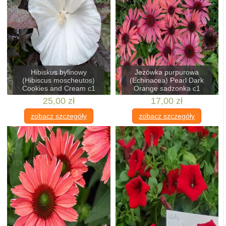
Hibiskus bylinowy
Jeżówka purpurowa
(Hibiscus moscheutos)
(Echinacea) Pearl Dark
Cookies and Cream c1
Orange sadzonka c1
25,00 zł
17,00 zł
zobacz szczegóły
zobacz szczegóły