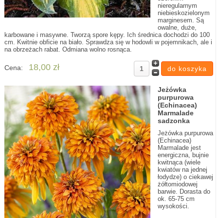
nieregularnym
niebieskozielonym
marginesem. Są
owalne, duże,
karbowane i masywne. Tworzą spore kępy. Ich średnica dochodzi do 100
cm. Kwitnie obficie na biało. Sprawdza się w hodowli w pojemnikach, ale i
na obrzeżach rabat. Odmiana wolno rosnąca.
18,00 zł
Cena:
Jeżówka
purpurowa
(Echinacea)
Marmalade
sadzonka
Jeżówka purpurowa
(Echinacea)
Marmalade jest
energiczna, bujnie
kwitnąca (wiele
kwiatów na jednej
łodydze) o ciekawej
żółtomiodowej
barwie. Dorasta do
ok. 65-75 cm
wysokości.