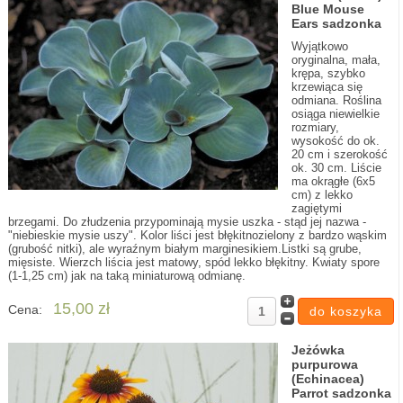
Blue Mouse
Ears sadzonka
Wyjątkowo
oryginalna, mała,
krępa, szybko
krzewiąca się
odmiana. Roślina
osiąga niewielkie
rozmiary,
wysokość do ok.
20 cm i szerokość
ok. 30 cm. Liście
ma okrągłe (6x5
cm) z lekko
zagiętymi
brzegami. Do złudzenia przypominają mysie uszka - stąd jej nazwa -
"niebieskie mysie uszy". Kolor liści jest błękitnozielony z bardzo wąskim
(grubość nitki), ale wyraźnym białym marginesikiem.Listki są grube,
mięsiste. Wierzch liścia jest matowy, spód lekko błękitny. Kwiaty spore
(1-1,25 cm) jak na taką miniaturową odmianę.
15,00 zł
Cena:
Jeżówka
purpurowa
(Echinacea)
Parrot sadzonka