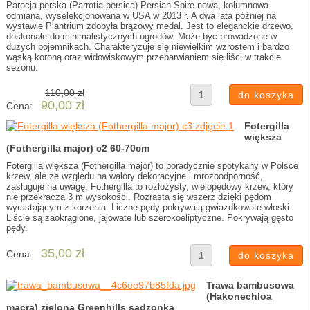
Parocja perska (Parrotia persica) Persian Spire nowa, kolumnowa
odmiana, wyselekcjonowana w USA w 2013 r. A dwa lata później na
wystawie Plantrium zdobyła brązowy medal. Jest to eleganckie drzewo,
doskonałe do minimalistycznych ogrodów. Może być prowadzone w
dużych pojemnikach. Charakteryzuje się niewielkim wzrostem i bardzo
wąską koroną oraz widowiskowym przebarwianiem się liści w trakcie
sezonu.
110,00 zł
90,00 zł
Cena:
Fotergilla
większa
(Fothergilla major) c2 60-70cm
Fotergilla większa (Fothergilla major) to poradycznie spotykany w Polsce
krzew, ale ze względu na walory dekoracyjne i mrozoodporność,
zasługuje na uwagę. Fothergilla to rozłożysty, wielopędowy krzew, który
nie przekracza 3 m wysokości. Rozrasta się wszerz dzięki pędom
wyrastającym z korzenia. Liczne pędy pokrywają gwiazdkowate włoski.
Liście są zaokrąglone, jajowate lub szerokoeliptyczne. Pokrywają gęsto
pędy.
35,00 zł
Cena:
Trawa bambusowa
(Hakonechloa
macra) zielona Greenhills sadzonka