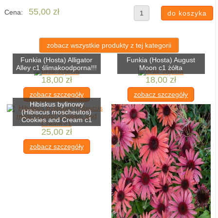
55,00 zł
Cena:
zobacz wszystkie produkty z tej kategorii
Funkia (Hosta) Alligator
Funkia (Hosta) August
Alley c1 ślimakoodporna!!!
Moon c1 żółta
18,00 zł
18,00 zł
zobacz szczegóły
zobacz szczegóły
Hibiskus bylinowy
(Hibiscus moscheutos)
Cookies and Cream c1
25,00 zł
zobacz szczegóły