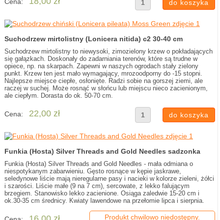
18,00 zł
Cena:
Suchodrzew mirtolistny (Lonicera nitida) c2 30-40 cm
Suchodrzew mirtolistny to niewysoki, zimozielony krzew o pokładających
się gałązkach. Doskonały do zadarniania terenów, które są trudne w
opiece, np. na skarpach. Zapewni w naszych ogrodach stały zielony
punkt. Krzew ten jest mało wymagający, mrozoodporny do -15 stopni.
Najlepsze miejsce ciepłe, osłonięte. Radzi sobie na gorszej ziemi, ale
raczej w suchej. Może rosnąć w słońcu lub miejscu nieco zacienionym,
ale ciepłym. Dorasta do ok. 50-70 cm.
22,00 zł
Cena:
Funkia (Hosta) Silver Threads and Gold Needles sadzonka
Funkia (Hosta) Silver Threads and Gold Needles - mała odmiana o
niespotykanym zabarwieniu. Gęsto rosnące w kępie jaskrawe,
seledynowe liście mają nieregularne pasy i nacieki w kolorze zieleni, żółci
i szarości. Liście małe (9 na 7 cm), sercowate, z lekko falującym
brzegiem. Stanowisko lekko zacienione. Osiąga zaledwie 15-20 cm i
ok.30-35 cm średnicy. Kwiaty lawendowe na przełomie lipca i sierpnia.
Produkt chwilowo niedostępny.
16,00 zł
Cena: