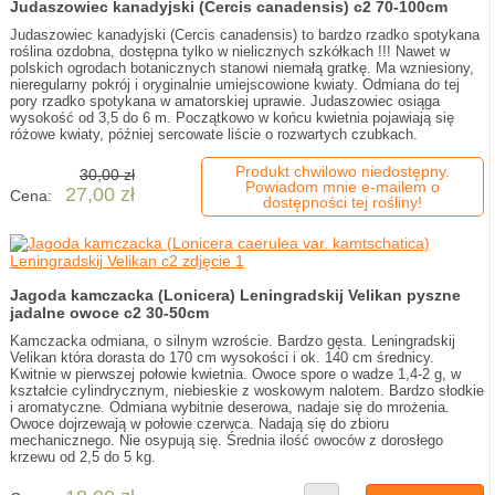
Judaszowiec kanadyjski (Cercis canadensis) c2 70-100cm
Judaszowiec kanadyjski (Cercis canadensis) to bardzo rzadko spotykana
roślina ozdobna, dostępna tylko w nielicznych szkółkach !!! Nawet w
polskich ogrodach botanicznych stanowi niemałą gratkę. Ma wzniesiony,
nieregularny pokrój i oryginalnie umiejscowione kwiaty. Odmiana do tej
pory rzadko spotykana w amatorskiej uprawie. Judaszowiec osiąga
wysokość od 3,5 do 6 m. Początkowo w końcu kwietnia pojawiają się
różowe kwiaty, później sercowate liście o rozwartych czubkach.
Produkt chwilowo niedostępny.
30,00 zł
Powiadom mnie e-mailem o
27,00 zł
Cena:
dostępności tej rośliny!
Jagoda kamczacka (Lonicera) Leningradskij Velikan pyszne
jadalne owoce c2 30-50cm
Kamczacka odmiana, o silnym wzroście. Bardzo gęsta. Leningradskij
Velikan która dorasta do 170 cm wysokości i ok. 140 cm średnicy.
Kwitnie w pierwszej połowie kwietnia. Owoce spore o wadze 1,4-2 g, w
kształcie cylindrycznym, niebieskie z woskowym nalotem. Bardzo słodkie
i aromatyczne. Odmiana wybitnie deserowa, nadaje się do mrożenia.
Owoce dojrzewają w połowie czerwca. Nadają się do zbioru
mechanicznego. Nie osypują się. Średnia ilość owoców z dorosłego
krzewu od 2,5 do 5 kg.