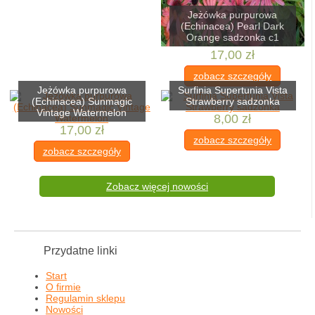
Jeżówka purpurowa
(Echinacea) Pearl Dark
Orange sadzonka c1
17,00 zł
zobacz szczegóły
Jeżówka purpurowa
Surfinia Supertunia Vista
(Echinacea) Sunmagic
Strawberry sadzonka
Vintage Watermelon
8,00 zł
17,00 zł
zobacz szczegóły
zobacz szczegóły
Zobacz więcej nowości
Przydatne linki
Start
O firmie
Regulamin sklepu
Nowości