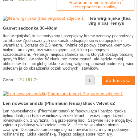
Powiadom mnie e-mailem o
dostępności tej rośliny!
Itea wirginijska (Itea
virginica) Henrys
Garnet sadzonka 30-40cm
Itea wirginijska) to niespotykany i przepiękny krzew ozdobny pochodzący
ze Stanów Zjednoczonych doskonale odnajduje się w europejskich
warunkach. Dorasta do 2,5 metra. Kwitnie od połowy czerwca kremowo-
białymi, uroczymi, przewieszającymi się, lekko pachnącymi
szczoteczkami. Preferuje miejsca słoneczne, na których dostaje bardziej
gęstych liści i kwiatów. W cieniu też może rosnąć, ale będzie mniej
obficie kwitła. Lubi glebę lekko kwaśną, wilgotną, a nawet podmokłą, więc
polecam ją do obsadzenia oczek wodnych i stawików.
20,00 zł
Cena:
Len nowozelandzki (Phormium tenax) Black Velvet c2
Len nowozelandzki (Phormium tenax) to fascynująca i bardzo rzadka
bylina dostępna tylko w nielicznych szkółkach. Tworzy kępy dużych,
równowąskich, z wyraźną linią grzbietową liści. Sztywne liście mogą być
zgięte u podstawy w kształcie litery V. Liście są w kolorze niemal
czarnym. Doskonale komponuje się na trawniku lub z innymi podobnymi
roślinami np. jukką karolińską. Tęgosz osiąga spore rozmiary.