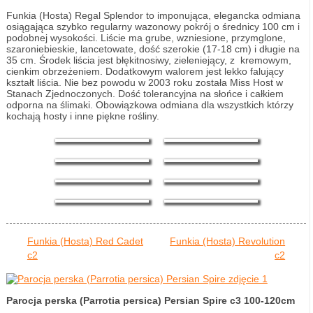
Funkia (Hosta) Regal Splendor to imponująca, elegancka odmiana
osiągająca szybko regularny wazonowy pokrój o średnicy 100 cm i
podobnej wysokości. Liście ma grube, wzniesione, przymglone,
szaroniebieskie, lancetowate, dość szerokie (17-18 cm) i długie na
35 cm. Środek liścia jest błękitnosiwy, zieleniejący, z kremowym,
cienkim obrzeżeniem. Dodatkowym walorem jest lekko falujący
kształt liścia. Nie bez powodu w 2003 roku została Miss Host w
Stanach Zjednoczonych. Dość tolerancyjna na słońce i całkiem
odporna na ślimaki. Obowiązkowa odmiana dla wszystkich którzy
kochają hosty i inne piękne rośliny.
Funkia (Hosta) Red Cadet
Funkia (Hosta) Revolution
c2
c2
Parocja perska (Parrotia persica) Persian Spire c3 100-120cm