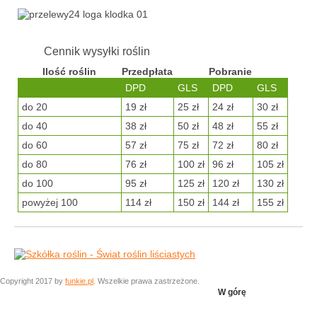
Cennik wysyłki roślin
Ilość roślin
Przedpłata
Pobranie
DPD
GLS
DPD
GLS
do 20
19 zł
25 zł
24 zł
30 zł
do 40
38 zł
50 zł
48 zł
55 zł
do 60
57 zł
75 zł
72 zł
80 zł
do 80
76 zł
100 zł
96 zł
105 zł
do 100
95 zł
125 zł
120 zł
130 zł
powyżej 100
114 zł
150 zł
144 zł
155 zł
Copyright 2017 by
funkie.pl
. Wszelkie prawa zastrzeżone.
W górę