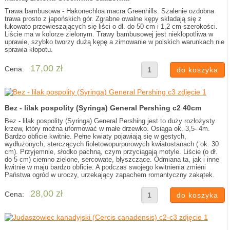
Trawa bambusowa - Hakonechloa macra Greenhills. Szalenie ozdobna
trawa prosto z japońskich gór. Zgrabne owalne kępy składają się z
łukowato przewieszających się liści o dł. do 50 cm i 1,2 cm szerokości.
Liście ma w kolorze zielonym. Trawy bambusowej jest niekłopotliwa w
uprawie, szybko tworzy dużą kępę a zimowanie w polskich warunkach nie
sprawia kłopotu.
17,00 zł
Cena:
Bez - lilak pospolity (Syringa) General Pershing c2 40cm
Bez - lilak pospolity (Syringa) General Pershing jest to duży rozłożysty
krzew, który można uformować w małe drzewko. Osiąga ok. 3,5- 4m.
Bardzo obficie kwitnie. Pełne kwiaty pojawiają się w gęstych,
wydłużonych, sterczących fioletowopurpurowych kwiatostanach ( ok. 30
cm). Przyjemnie, słodko pachną, czym przyciągają motyle. Liście (o dł.
do 5 cm) ciemno zielone, sercowate, błyszczące. Odmiana ta, jak i inne
kwitnie w maju bardzo obficie. A podczas swojego kwitnienia zmieni
Państwa ogród w uroczy, urzekający zapachem romantyczny zakątek.
28,00 zł
Cena: