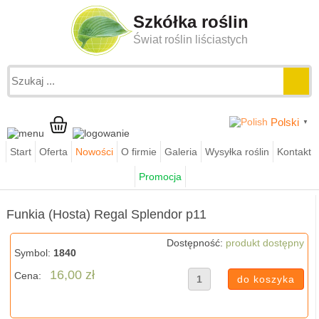
Szkółka roślin
Świat roślin liściastych
Polski
▼
Start
Oferta
Nowości
O firmie
Galeria
Wysyłka roślin
Kontakt
Jesteś tutaj:
funkie.pl
sklep
funkie wszystkie
Promocja
Funkia (Hosta) Regal Splendor p11
Funkia (Hosta) Regal Splendor p11
Dostępność:
produkt dostępny
Symbol:
1840
16,00 zł
Cena: