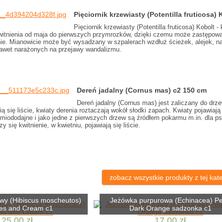
Pięciornik krzewiasty (Potentilla fruticosa)
Pięciornik krzewiasty (Potentilla fruticosa) Kobolt 
kwitnienia od maja do pierwszych przymrozków, dzięki czemu może zastępować
ie. Mianowicie może być wysadzany w szpalerach wzdłuż ścieżek, alejek, na
awet narażonych na przejawy wandalizmu.
Dereń jadalny (Cornus mas) c2 150 cm
Dereń jadalny (Cornus mas) jest zaliczany do dr
ą się liście, kwiaty derenia roztaczają wokół słodki zapach. Kwiaty pojawiają
miododajne i jako jedne z pierwszych drzew są źródłem pokarmu m.in. dla ps
y się kwitnienie, w kwietniu, pojawiają się liście.
zobacz wszystkie produkty z tej kate
owy (Hibiscus moscheutos)
Jeżówka purpurowa (Echinacea) Pe
es and Cream c1
Dark Orange sadzonka c1
25,00 zł
17,00 zł