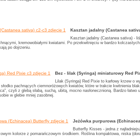
Kasztan jadalny (Castanea sativ
Kasztan jadalny (Castanea sativa) - l
chnącymi, kremowobiałymi kwiatami. Po przekwitnięciu w bardzo kolczastych
ają po dojrzeniu.
Bez - lilak (Syringa) miniaturowy Red P
Lilak (Syringa) Red Pixie to karłowy krzew o 
cią słodko pachnących ciemnoróżowych kwiatów, które w trakcie kwitnienia bl
sca", czyli z glebą słabą, suchą, ubitą, mocno nasłonecznioną. Bardzo łatwo u
sobie w glebie mniej zasobnej.
Jeżówka purpurowa (Echinacea)
Butterfly Kisses - jedna z najładn
żowym kolorze z pomarańczowym środkiem. Roślina kompaktowa, niska (dora