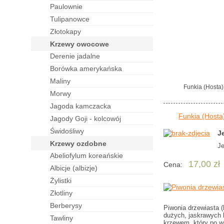
paulownie
tulipanowce
złotokapy
krzewy owocowe
derenie jadalne
borówka amerykańska
maliny
Funkia (Hosta)
morwy
jagoda kamczacka
Funkia (Hosta
jagody Goji - kolcowój
świdośliwy
J
krzewy ozdobne
J
abeliofylum koreańskie
17,00 zł
Cena:
albicje (albizje)
żylistki
złotliny
berberysy
Piwonia drzewiasta (
dużych, jaskrawych k
tawliny
krzewem, który po wi