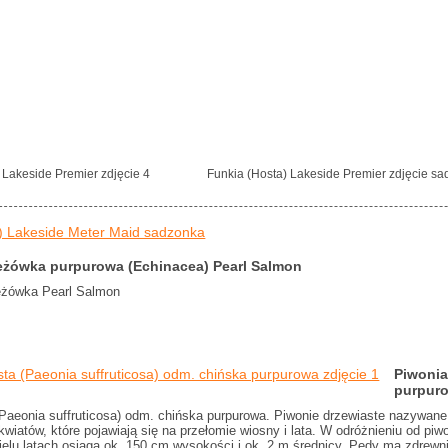
 Lakeside Premier zdjęcie 4
Funkia (Hosta) Lakeside Premier zdjęcie sa
) Lakeside Meter Maid sadzonka
eżówka purpurowa (Echinacea) Pearl Salmon
eżówka Pearl Salmon
Piwonia
purpur
Paeonia suffruticosa) odm. chińska purpurowa. Piwonie drzewiaste nazywane 
wiatów, które pojawiają się na przełomie wiosny i lata. W odróżnieniu od piwo
elu latach osiąga ok. 150 cm wysokości i ok. 2 m średnicy. Pędy ma zdrewni