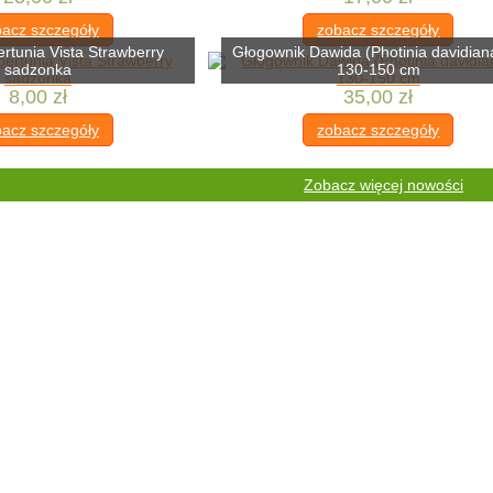
acz szczegóły
zobacz szczegóły
ertunia Vista Strawberry
Głogownik Dawida (Photinia davidian
sadzonka
130-150 cm
8,00 zł
35,00 zł
acz szczegóły
zobacz szczegóły
Zobacz więcej nowości