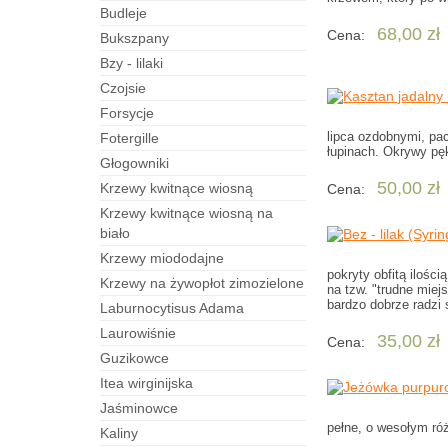
budleje
68,00 zł
Cena:
bukszpany
bzy - lilaki
czojsie
forsycje
lipca ozdobnymi, pa
fotergille
łupinach. Okrywy pęk
Głogowniki
50,00 zł
Krzewy kwitnące wiosną
Cena:
Krzewy kwitnące wiosną na
biało
Krzewy miododajne
pokryty obfitą iloś
Krzewy na żywopłot zimozielone
na tzw. "trudne miej
bardzo dobrze radzi 
laburnocytisus Adama
laurowiśnie
35,00 zł
Cena:
guzikowce
itea wirginijska
jaśminowce
pełne, o wesołym ró
kaliny