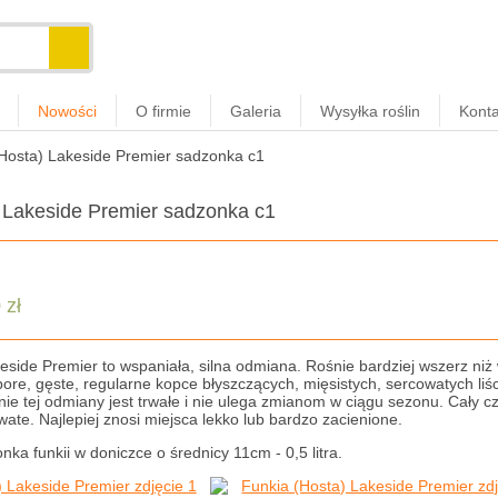
Nowości
O firmie
Galeria
Wysyłka roślin
Konta
Hosta) Lakeside Premier sadzonka c1
 Lakeside Premier sadzonka c1
 zł
eside Premier to wspaniała, silna odmiana. Rośnie bardziej wszerz niż
pore, gęste, regularne kopce błyszczących, mięsistych, sercowatych l
ie tej odmiany jest trwałe i nie ulega zmianom w ciągu sezonu. Cały c
owate. Najlepiej znosi miejsca lekko lub bardzo zacienione.
ka funkii w doniczce o średnicy 11cm - 0,5 litra.