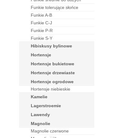
funkie tolerujące słońce
funkie A-B
funkie C-J
funkie P-R
funkie S-Y
hibiskusy bylinowe
hortensje
hortensje bukietowe
hortensje drzewiaste
hortensje ogrodowe
Hortensje niebieskie
kamelie
lagerstroemie
lawendy
magnolie
Magnolie czerwone