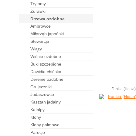
trytomy
żurawki
drzewa ozdobne
ambrowce
miłorząb japoński
stewarcja
wiązy
wiśnie ozdobne
buki szczepione
dawidia chińska
derenie ozdobne
grujeczniki
Funkia (Hosta)
judaszowce
kasztan jadalny
katalpy
klony
klony palmowe
parocje