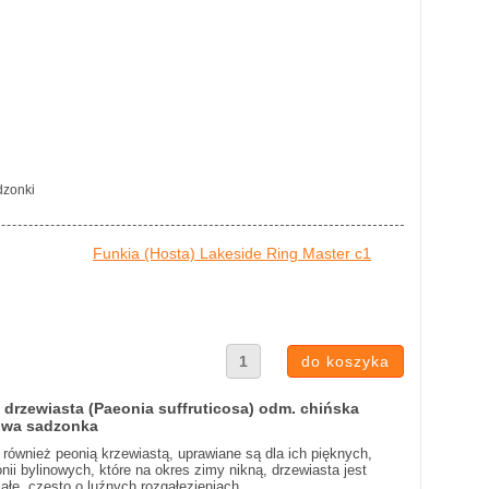
dzonki
Funkia (Hosta) Lakeside Ring Master c1
 drzewiasta (Paeonia suffruticosa) odm. chińska
owa sadzonka
również peonią krzewiastą, uprawiane są dla ich pięknych,
nii bylinowych, które na okres zimy nikną, drzewiasta jest
ałe, często o luźnych rozgałęzieniach.