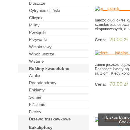
bluszcze
cytryniec chiński
glicynie
bardzo długi okres 
szerokie zastosowan
miliny
eksponowanych, a n
powojniki
20,00 zł
przywarki
Cena:
wiciokrzewy
winobluszcze
wisterie
zanim jeszcze pojawi
rośliny kwasolubne
Pachnące kwiaty są 
śr. 2 cm. Kiedy kończ
azalie
rododendrony
70,00 zł
Cena:
enkianty
skimie
kiścienie
pierisy
Hibiskus bylin
drzewo truskawkowe
Cooki
eukaliptusy