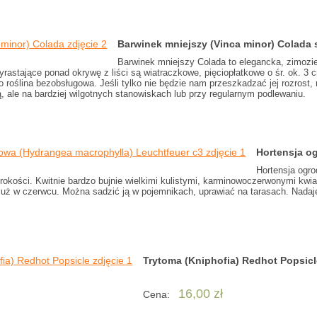
Barwinek mniejszy (Vinca minor) Colada
Barwinek mniejszy Colada to elegancka, zimozi
yrastające ponad okrywę z liści są wiatraczkowe, pięciopłatkowe o śr. ok. 
to roślina bezobsługowa. Jeśli tylko nie będzie nam przeszkadzać jej rozrost, 
, ale na bardziej wilgotnych stanowiskach lub przy regularnym podlewaniu.
Hortensja o
Hortensja ogro
rokości. Kwitnie bardzo bujnie wielkimi kulistymi, karminowoczerwonymi kwia
 już w czerwcu. Można sadzić ją w pojemnikach, uprawiać na tarasach. Nadaj
Trytoma (Kniphofia) Redhot Popsic
16,00 zł
Cena: