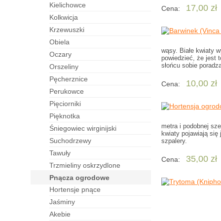
kielichowce
17,00 zł
Cena:
kolkwicja
krzewuszki
obiela
wąsy. Białe kwiaty w
oczary
powiedzieć, że jest 
słońcu sobie poradzą
orszeliny
pęcherznice
10,00 zł
Cena:
perukowce
pięciorniki
pięknotka
metra i podobnej sze
śniegowiec wirginijski
kwiaty pojawiają się
suchodrzewy
szpalery.
tawuły
35,00 zł
Cena:
trzmieliny oskrzydlone
pnącza ogrodowe
hortensje pnące
jaśminy
akebie