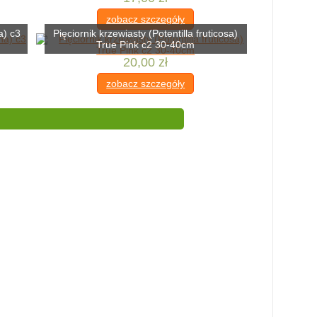
zobacz szczegóły
a) c3
Pięciornik krzewiasty (Potentilla fruticosa)
True Pink c2 30-40cm
20,00 zł
zobacz szczegóły