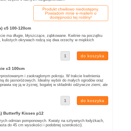
Produkt chwilowo niedostępny.
Powiadom mnie e-mailem o
dostępności tej rośliny!
a) c5 100-120cm
iście ma długie, błyszczące, ząbkowane. Kwitnie na początku
, kulistych okrywach rodzą się dwa orzechy w miękkich
ixie c3 100cm
wyprostowanym i zaokraglonym pokroju. W trakcie kwitnienia
akną do jasnoróżowych. Idealny wybór do małych ogrodów oraz
prawia się ją w żyznej, bogatej w składniki odżywcze ziemi, ale
 Butterfly Kisses p12
iejszych odmian pomponowych. Kwiaty na sztywnych łodyżkach,
sta do 45 cm wysokości i podobnej szerokości).