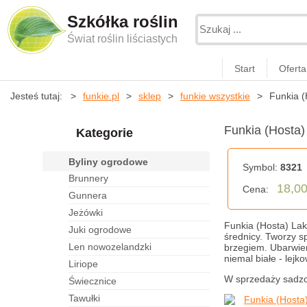
Szkółka roślin
Świat roślin liściastych
Start
Oferta
Jesteś tutaj:
funkie.pl
sklep
funkie wszystkie
Funkia (
Funkia (Hosta)
Kategorie
byliny ogrodowe
Symbol:
8321
brunnery
18,00
Cena:
gunnera
jeżówki
Funkia (Hosta) Lak
juki ogrodowe
średnicy. Tworzy s
len nowozelandzki
brzegiem. Ubarwien
niemal białe - lejk
liriope
W sprzedaży sadzon
świecznice
tawułki