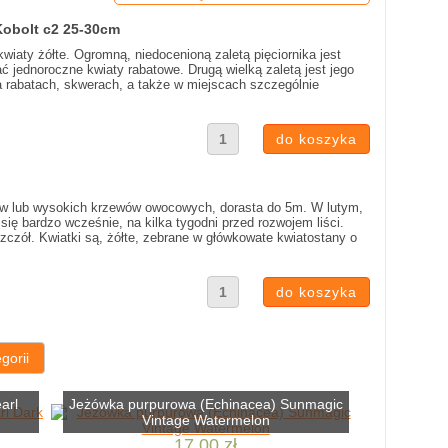
 Kobolt c2 25-30cm
- kwiaty żółte. Ogromną, niedocenioną zaletą pięciornika jest
 jednoroczne kwiaty rabatowe. Drugą wielką zaletą jest jego
 rabatach, skwerach, a także w miejscach szczególnie
zew lub wysokich krzewów owocowych, dorasta do 5m. W lutym,
 się bardzo wcześnie, na kilka tygodni przed rozwojem liści.
zczół. Kwiatki są, żółte, zebrane w główkowate kwiatostany o
gorii
arl
Jeżówka purpurowa (Echinacea) Sunmagic
Vintage Watermelon
17,00 zł