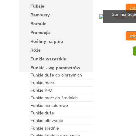
fuksje
zob
Surfinia Sup
bambusy
barbule
Promocja
zob
rośliny na pniu
róże
funkie wszystkie
funkie - wg parametrów
funkie duże do olbrzymich
funkie małe
funkie K-O
funkie małe do średnich
funkie miniaturowe
funkie duże
funkie olbrzymie
funkie średnie
funkie średnie do dużych