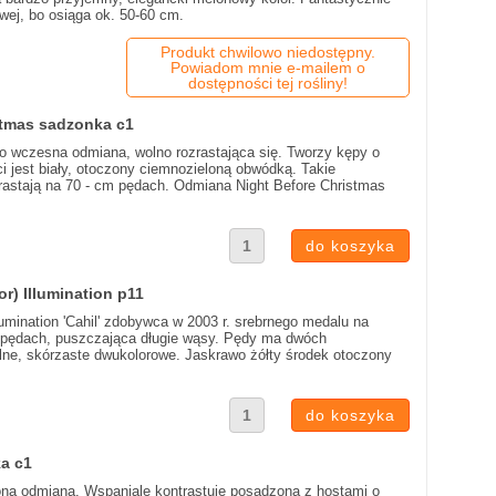
wej, bo osiąga ok. 50-60 cm.
Produkt chwilowo niedostępny.
Powiadom mnie e-mailem o
dostępności tej rośliny!
stmas sadzonka c1
to wczesna odmiana, wolno rozrastająca się. Tworzy kępy o
ci jest biały, otoczony ciemnozieloną obwódką. Takie
wyrastają na 70 - cm pędach. Odmiana Night Before Christmas
r) Illumination p11
lumination 'Cahil' zdobywca w 2003 r. srebrnego medalu na
ch pędach, puszczająca długie wąsy. Pędy ma dwóch
alne, skórzaste dwukolorowe. Jaskrawo żółty środek otoczony
a c1
ona odmiana. Wspaniale kontrastuje posadzona z hostami o