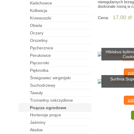
nieregularnych brzeg
kielichowce
doskonale rosną w c
kolkwicja
17,00 zł
Cena:
krzewuszki
obiela
oczary
orszeliny
pęcherznice
Hibiskus bylin
perukowce
Cooki
pięciorniki
pięknotka
zob
śniegowiec wirginijski
Surfinia Sup
suchodrzewy
tawuły
trzmieliny oskrzydlone
zob
pnącza ogrodowe
hortensje pnące
jaśminy
akebie