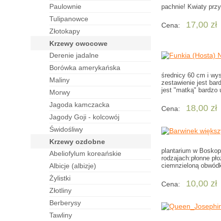
paulownie
pachnie! Kwiaty prz
tulipanowce
17,00 zł
Cena:
złotokapy
krzewy owocowe
derenie jadalne
borówka amerykańska
średnicy 60 cm i wys
maliny
zestawienie jest bar
jest "matką" bardzo
morwy
jagoda kamczacka
18,00 zł
Cena:
jagody Goji - kolcowój
świdośliwy
krzewy ozdobne
plantarium w Boskop
abeliofylum koreańskie
rodzajach:płonne pł
albicje (albizje)
ciemnzieloną obwód
żylistki
10,00 zł
Cena:
złotliny
berberysy
tawliny