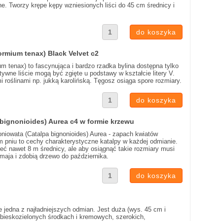
ne. Tworzy krępe kępy wzniesionych liści do 45 cm średnicy i
rmium tenax) Black Velvet c2
 tenax) to fascynująca i bardzo rzadka bylina dostępna tylko
ywne liście mogą być zgięte u podstawy w kształcie litery V.
 roślinami np. jukką karolińską. Tęgosz osiąga spore rozmiary.
 bignonioides) Aurea c4 w formie krzewu
goniowata (Catalpa bignonioides) Aurea - zapach kwiatów
 pniu to cechy charakterystyczne katalpy w każdej odmianie.
ć nawet 8 m średnicy, ale aby osiągnąć takie rozmiary musi
 maja i zdobią drzewo do października.
 jedna z najładniejszych odmian. Jest duża (wys. 45 cm i
iebieskozielonych środkach i kremowych, szerokich,