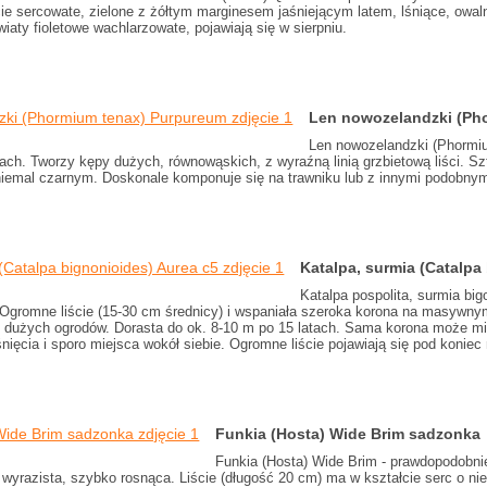
cie sercowate, zielone z żółtym marginesem jaśniejącym latem, lśniące, owal
aty fioletowe wachlarzowate, pojawiają się w sierpniu.
Len nowozelandzki (Pho
Len nowozelandzki (Phormium
ach. Tworzy kępy dużych, równowąskich, z wyraźną linią grzbietową liści. Szt
niemal czarnym. Doskonale komponuje się na trawniku lub z innymi podobnymi
Katalpa, surmia (Catalpa
Katalpa pospolita, surmia bi
 Ogromne liście (15-30 cm średnicy) i wspaniała szeroka korona na masywnym
o dużych ogrodów. Dorasta do ok. 8-10 m po 15 latach. Sama korona może mie
ięcia i sporo miejsca wokół siebie. Ogromne liście pojawiają się pod koniec
Funkia (Hosta) Wide Brim sadzonka
Funkia (Hosta) Wide Brim - prawdopodobnie
 wyrazista, szybko rosnąca. Liście (długość 20 cm) ma w kształcie serc o n