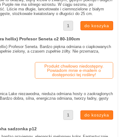
Purple nie ma silnego wzrostu. W ciągu sezonu, po
ć. Liście ma długie, lancetowate i ciemnozielone z białym
 gęste, stożkowate kwiatostany o długości do 25 cm.
ra hellix) Profesor Seneta c2 80-100cm
ellix) Profesor Seneta. Bardzo piękna odmiana o ciapkowanych
pełnie zielony, a czasem zupełnie żółty. Nie przemarza,
Produkt chwilowo niedostępny.
Powiadom mnie e-mailem o
dostępności tej rośliny!
onica Lake niezawodna, nieduża odmiana hosty o zaokraglonych
Bardzo dobra, silna, energiczna odmiana, tworzy ładny, gęsty
oha sadzonka p12
bardzo przyjemny, elegancki melonowy kolor. Fantastycznie