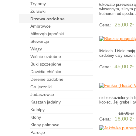
trytomy
łukowato przewiesza
wiosennym, silnym pr
żurawki
kutnerem od spodu. Z
drzewa ozdobne
25,00 zł
Cena:
ambrowce
miłorząb japoński
stewarcja
wiązy
liściach. Liście maj
ozdobny cały sezon.
wiśnie ozdobne
buki szczepione
45,00 zł
Cena:
dawidia chińska
derenie ozdobne
grujeczniki
judaszowce
niebieskozielonych l
kasztan jadalny
kopiec. Jej grube i t
katalpy
18,00 zł
klony
16,00 zł
Cena:
klony palmowe
parocje