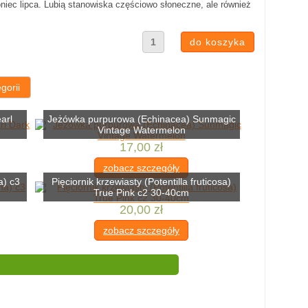
oniec lipca. Lubią stanowiska częściowo słoneczne, ale również
.
gorii
arl
Jeżówka purpurowa (Echinacea) Sunmagic
Vintage Watermelon
17,00 zł
zobacz szczegóły
a) c3
Pięciornik krzewiasty (Potentilla fruticosa)
True Pink c2 30-40cm
20,00 zł
zobacz szczegóły