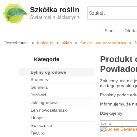
Szkółka roślin
Świat roślin liściastych
Start
Oferta
Jesteś tutaj:
funkie.pl
sklep
funkie - wg parametrów
f
Produkt 
Kategorie
Powiadom
byliny ogrodowe
brunnery
Żałujemy, ale nie 
dla tego produktu j
gunnera
jeżówki
Prosimy podać adr
juki ogrodowe
Informujemy, że ni
len nowozelandzki
Dziękujemy!
liriope
świecznice
tawułki