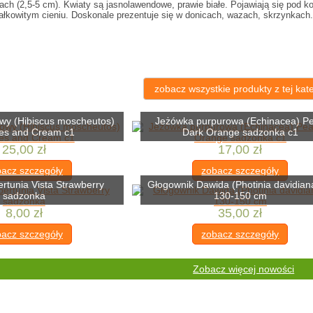
ach (2,5-5 cm). Kwiaty są jasnolawendowe, prawie białe. Pojawiają się pod k
ałkowitym cieniu. Doskonale prezentuje się w donicach, wazach, skrzynkach
zobacz wszystkie produkty z tej kate
owy (Hibiscus moscheutos)
Jeżówka purpurowa (Echinacea) Pe
es and Cream c1
Dark Orange sadzonka c1
25,00 zł
17,00 zł
acz szczegóły
zobacz szczegóły
ertunia Vista Strawberry
Głogownik Dawida (Photinia davidian
sadzonka
130-150 cm
8,00 zł
35,00 zł
acz szczegóły
zobacz szczegóły
Zobacz więcej nowości