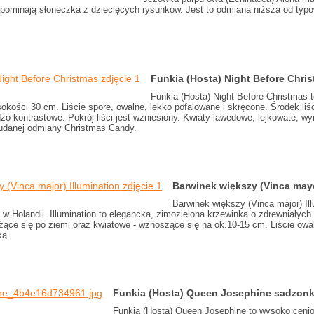
ypominają słoneczka z dziecięcych rysunków. Jest to odmiana niższa od typo
Funkia (Hosta) Night Before Chri
Funkia (Hosta) Night Before Christmas 
okości 30 cm. Liście spore, owalne, lekko pofalowane i skręcone. Środek liś
dzo kontrastowe. Pokrój liści jest wzniesiony. Kwiaty lawedowe, lejkowate, 
 udanej odmiany Christmas Candy.
Barwinek większy (Vinca mayo
Barwinek większy (Vinca major) Il
 w Holandii. Illumination to elegancka, zimozielona krzewinka o zdrewniały
ożące się po ziemi oraz kwiatowe - wznoszące się na ok.10-15 cm. Liście ow
ką.
Funkia (Hosta) Queen Josephine sadzonk
Funkia (Hosta) Queen Josephine to wysoko ceni