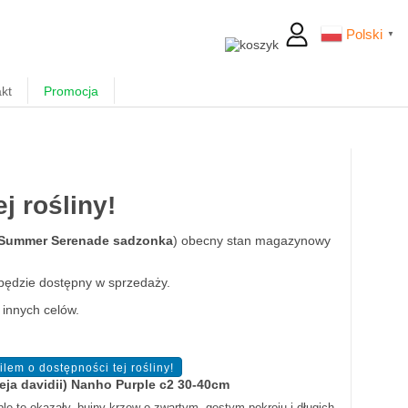
Polski
▼
kt
Promocja
 rośliny!
 Summer Serenade sadzonka
) obecny stan magazynowy
będzie dostępny w sprzedaży.
 innych celów.
eja davidii) Nanho Purple c2 30-40cm
e to okazały, bujny krzew o zwartym, gęstym pokroju i długich