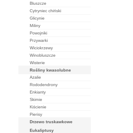
bluszcze
cytryniec chiński
glicynie
miliny
powojniki
przywarki
wiciokrzewy
winobluszcze
wisterie
rośliny kwasolubne
azalie
rododendrony
enkianty
skimie
kiścienie
pierisy
drzewo truskawkowe
eukaliptusy