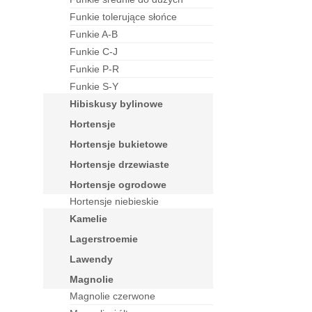
funkie tolerujące słońce
funkie A-B
funkie C-J
funkie P-R
funkie S-Y
hibiskusy bylinowe
hortensje
hortensje bukietowe
hortensje drzewiaste
hortensje ogrodowe
Hortensje niebieskie
kamelie
lagerstroemie
lawendy
magnolie
Magnolie czerwone