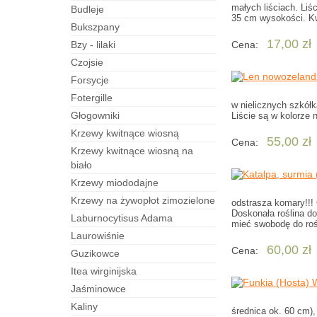
małych liściach. Liś
budleje
35 cm wysokości. Kwi
bukszpany
17,00 zł
bzy - lilaki
Cena:
czojsie
forsycje
fotergille
w nielicznych szkółk
Głogowniki
Liście są w kolorze 
Krzewy kwitnące wiosną
55,00 zł
Cena:
Krzewy kwitnące wiosną na
biało
Krzewy miododajne
Krzewy na żywopłot zimozielone
odstrasza komary!!!
Doskonała roślina d
laburnocytisus Adama
mieć swobodę do rośn
laurowiśnie
60,00 zł
Cena:
guzikowce
itea wirginijska
jaśminowce
kaliny
średnica ok. 60 cm),