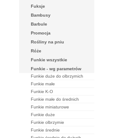
fuksje
bambusy
barbule
Promocja
rośliny na pniu
róże
funkie wszystkie
funkie - wg parametrów
funkie duże do olbrzymich
funkie małe
funkie K-O
funkie małe do średnich
funkie miniaturowe
funkie duże
funkie olbrzymie
funkie średnie
funkie średnie do dużych