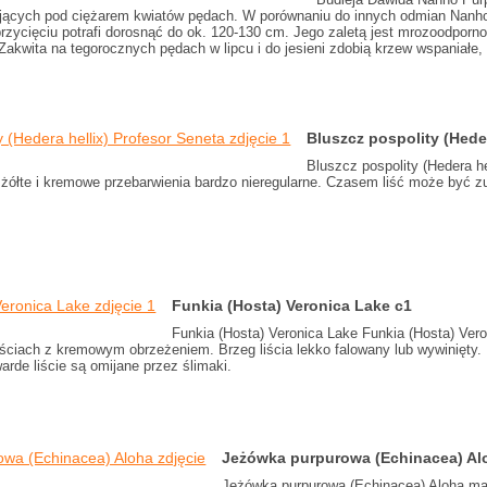
jących pod ciężarem kwiatów pędach. W porównaniu do innych odmian Nanho 
zycięciu potrafi dorosnąć do ok. 120-130 cm. Jego zaletą jest mrozoodpornoś
akwita na tegorocznych pędach w lipcu i do jesieni zdobią krzew wspaniałe,
Bluszcz pospolity (Hede
Bluszcz pospolity (Hedera h
ą żółte i kremowe przebarwienia bardzo nieregularne. Czasem liść może być zu
Funkia (Hosta) Veronica Lake c1
Funkia (Hosta) Veronica Lake Funkia (Hosta) Ver
iściach z kremowym obrzeżeniem. Brzeg liścia lekko falowany lub wywinięty. 
warde liście są omijane przez ślimaki.
Jeżówka purpurowa (Echinacea) Al
Jeżówka purpurowa (Echinacea) Aloha ma 