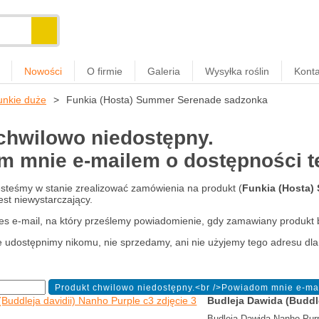
Nowości
O firmie
Galeria
Wysyłka roślin
Konta
unkie duże
Funkia (Hosta) Summer Serenade sadzonka
chwilowo niedostępny.
 mnie e-mailem o dostępności tej
jesteśmy w stanie zrealizować zamówienia na produkt (
Funkia (Hosta)
est niewystarczający.
es e-mail, na który prześlemy powiadomienie, gdy zamawiany produkt 
e udostępnimy nikomu, nie sprzedamy, ani nie użyjemy tego adresu dla
Budleja Dawida (Buddl
Budleja Dawida Nanho Purpl