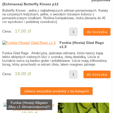
purpurowa
(Echinacea) Butterfly Kisses p12
Butterfly Kisses - jedna z najładniejszych odmian pomponowych. Kwiaty
na sztywnych łodyżkach, pełne, o wesołym różowym kolorze z
pomarańczowym środkiem. Roślina kompaktowa, niska (dorasta do 45
cm wysokości i podobnej szerokości).
17,00 zł
Cena:
Funkia (Hosta) Glad Rags
c1,5
Funkia Glad Rags. Atrakcyjna, jaskrawa odmiana, która tworzy kępę
lekko wklęsłych zielonych liści z szeroką, złotą obwódką. Liście w
kształcie serca są bardzo grube i pofałdowane. Liście mają żółtozielony
brzeg, który przechodzi w odcień złota, latem margines jaśnieje.
18,00 zł
Cena:
zobacz wszystkie produkty z tej kategorii
Funkia (Hosta) Alligator
Alley c1 ślimakoodporna!!!