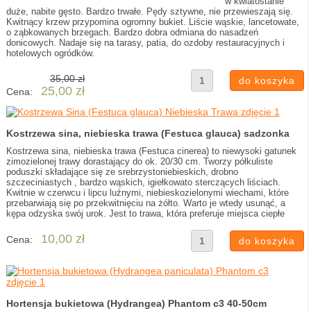
w kwiatostanie
duże, nabite gęsto. Bardzo trwałe. Pędy sztywne, nie przewieszają się.
Kwitnący krzew przypomina ogromny bukiet. Liście wąskie, lancetowate,
o ząbkowanych brzegach. Bardzo dobra odmiana do nasadzeń
donicowych. Nadaje się na tarasy, patia, do ozdoby restauracyjnych i
hotelowych ogródków.
35,00 zł
25,00 zł
Cena:
Kostrzewa sina, niebieska trawa (Festuca glauca) sadzonka
Kostrzewa sina, niebieska trawa (Festuca cinerea) to niewysoki gatunek
zimozielonej trawy dorastający do ok. 20/30 cm. Tworzy półkuliste
poduszki składające się ze srebrzystoniebieskich, drobno
szczeciniastych , bardzo wąskich, igiełkowato sterczących liściach.
Kwitnie w czerwcu i lipcu luźnymi, niebieskozielonymi wiechami, które
przebarwiają się po przekwitnięciu na żółto. Warto je wtedy usunąć, a
kępa odzyska swój urok. Jest to trawa, która preferuje miejsca ciepłe
10,00 zł
Cena:
Hortensja bukietowa (Hydrangea) Phantom c3 40-50cm