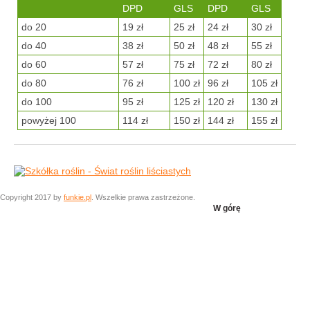
DPD
GLS
DPD
GLS
do 20
19 zł
25 zł
24 zł
30 zł
do 40
38 zł
50 zł
48 zł
55 zł
do 60
57 zł
75 zł
72 zł
80 zł
do 80
76 zł
100 zł
96 zł
105 zł
do 100
95 zł
125 zł
120 zł
130 zł
powyżej 100
114 zł
150 zł
144 zł
155 zł
Copyright 2017 by
funkie.pl
. Wszelkie prawa zastrzeżone.
W górę