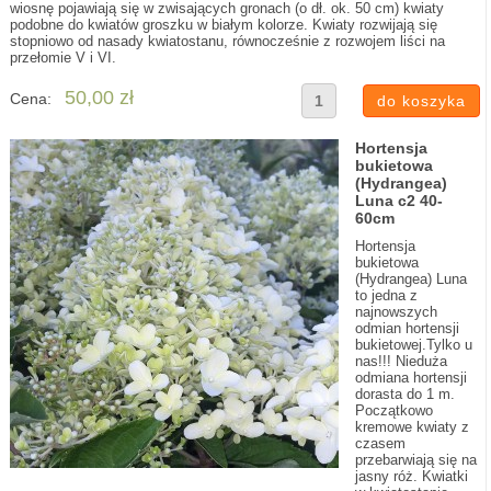
wiosnę pojawiają się w zwisających gronach (o dł. ok. 50 cm) kwiaty
podobne do kwiatów groszku w białym kolorze. Kwiaty rozwijają się
stopniowo od nasady kwiatostanu, równocześnie z rozwojem liści na
przełomie V i VI.
50,00 zł
Cena:
Hortensja
bukietowa
(Hydrangea)
Luna c2 40-
60cm
Hortensja
bukietowa
(Hydrangea) Luna
to jedna z
najnowszych
odmian hortensji
bukietowej.Tylko u
nas!!! Nieduża
odmiana hortensji
dorasta do 1 m.
Początkowo
kremowe kwiaty z
czasem
przebarwiają się na
jasny róż. Kwiatki