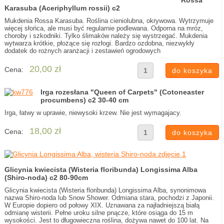
Rossa
Karasuba (Aceriphyllum rossii) c2
Mukdenia Rossa Karasuba. Roślina cieniolubna, okrywowa. Wytrzymuje
więcej słońca, ale musi być regularnie podlewana. Odporna na mróz,
choroby i szkodniki. Tylko ślimaków należy się wystrzegać. Mukdenia
wytwarza krótkie, płożące się rozłogi. Bardzo ozdobna, niezwykły
dodatek do rożnych aranżacji i zestawień ogrodowych
20,00 zł
Cena:
Irga rozesłana "Queen of Carpets" (Cotoneaster
procumbens) c2 30-40 cm
Irga, łatwy w uprawie, niewysoki krzew. Nie jest wymagajacy.
18,00 zł
Cena:
Glicynia kwiecista (Wisteria floribunda) Longissima Alba
(Shiro-noda) c2 80-90cm
Glicynia kwiecista (Wisteria floribunda) Longissima Alba, synonimowa
nazwa Shiro-noda lub Snow Shower. Odmiana stara, pochodzi z Japonii.
W Europie dopiero od połowy XIX. Uznawana za najładniejszą białą
odmianę wisterii. Pełne uroku silne pnącze, które osiąga do 15 m
wysokości. Jest to długowieczna roślina, dożywa nawet do 100 lat. Na