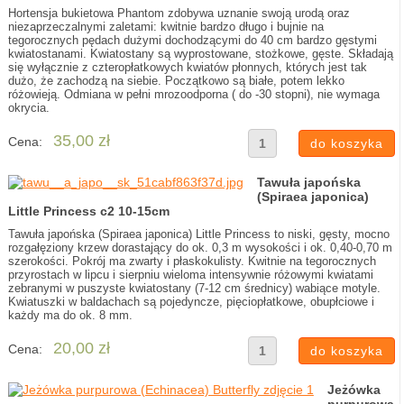
Hortensja bukietowa Phantom zdobywa uznanie swoją urodą oraz
niezaprzeczalnymi zaletami: kwitnie bardzo długo i bujnie na
tegorocznych pędach dużymi dochodzącymi do 40 cm bardzo gęstymi
kwiatostanami. Kwiatostany są wyprostowane, stożkowe, gęste. Składają
się wyłącznie z czteropłatkowych kwiatów płonnych, których jest tak
dużo, że zachodzą na siebie. Początkowo są białe, potem lekko
różowieją. Odmiana w pełni mrozoodporna ( do -30 stopni), nie wymaga
okrycia.
35,00 zł
Cena:
Tawuła japońska
(Spiraea japonica)
Little Princess c2 10-15cm
Tawuła japońska (Spiraea japonica) Little Princess to niski, gęsty, mocno
rozgałęziony krzew dorastający do ok. 0,3 m wysokości i ok. 0,40-0,70 m
szerokości. Pokrój ma zwarty i płaskokulisty. Kwitnie na tegorocznych
przyrostach w lipcu i sierpniu wieloma intensywnie różowymi kwiatami
zebranymi w puszyste kwiatostany (7-12 cm średnicy) wabiące motyle.
Kwiatuszki w baldachach są pojedyncze, pięciopłatkowe, obupłciowe i
każdy ma do ok. 8 mm.
20,00 zł
Cena:
Jeżówka