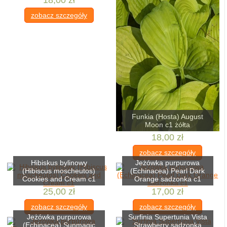
18,00 zł
zobacz szczegóły
Funkia (Hosta) August
Moon c1 żółta
18,00 zł
zobacz szczegóły
Hibiskus bylinowy
Jeżówka purpurowa
(Hibiscus moscheutos)
(Echinacea) Pearl Dark
Cookies and Cream c1
Orange sadzonka c1
25,00 zł
17,00 zł
zobacz szczegóły
zobacz szczegóły
Jeżówka purpurowa
Surfinia Supertunia Vista
(Echinacea) Sunmagic
Strawberry sadzonka