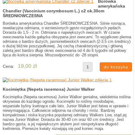
Borówka
amerykańska
Chandler (Vaccinium corymbosum L.) c2 ok.30cm
ŚREDNIOWCZESNA
Borówka amerykańska Chandler ŚREDNIOWCZESNA. Silnie rosnąca,
rewelacyjna odmiana, o wzniesionych gęsto rozgałęzionych pędach.
Dorasta do 1,5 - 2 m. Odmiana o największych owocach. W czasie
owocowania każda gałązka obsypana jest owocami. To wyjątkowo plenna
odmiana o bardzo dużych, jasnoniebieskich owocach (2-3,5 cm średnicy)
o dużej bliźnie poszypułkowej. Jej cechą charakterystyczną i główną
zaletą jest bardzo długi okres owocowania od 4 do 6 tygodni od połowy
lipca do końca sierpnia. Mrozoodporność do -28 stopni.
19,00 zł
Cena:
Kocimiętka (Nepeta racemosa) Junior Walker
Kocimiętka (Nepeta racemosa) Junior Walker genialna, wieloletnia roślina
okrywowa do każdego ogrodu. Kocimiętki to rośliny miododajne,
wspaniałe byliny kwitnące całe lato. Junior Walker jest łatwa w uprawie i
niewymagająca. Całkowicie odporna na choroby i mróz. Bardziej
kompaktowa i niska kuzynka popularnej odmiany Walkers Low, stąd jej
nazwa Junior Walker. Dorasta do 30-40 cm oraz 60 cm średnicy. Jest
bardzo gęsta, a jej największym atutem jest niespotykana długość
kwitnienia. Pierwsze kwiaty rozwijają się pod koniec maja.