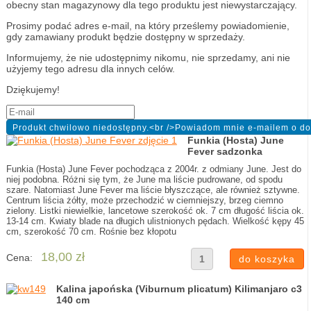
obecny stan magazynowy dla tego produktu jest niewystarczający.
Prosimy podać adres e-mail, na który prześlemy powiadomienie,
gdy zamawiany produkt będzie dostępny w sprzedaży.
Informujemy, że nie udostępnimy nikomu, nie sprzedamy, ani nie
użyjemy tego adresu dla innych celów.
Dziękujemy!
Funkia (Hosta) June
Fever sadzonka
Funkia (Hosta) June Fever pochodząca z 2004r. z odmiany June. Jest do
niej podobna. Różni się tym, że June ma liście pudrowane, od spodu
szare. Natomiast June Fever ma liście błyszczące, ale również sztywne.
Centrum liścia żółty, może przechodzić w ciemniejszy, brzeg ciemno
zielony. Listki niewielkie, lancetowe szerokość ok. 7 cm długość liścia ok.
13-14 cm. Kwiaty blade na długich ulistnionych pędach. Wielkość kępy 45
cm, szerokość 70 cm. Rośnie bez kłopotu
18,00 zł
Cena:
Kalina japońska (Viburnum plicatum) Kilimanjaro c3
140 cm