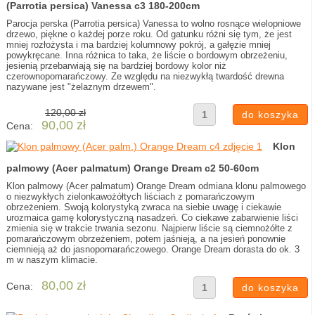
(Parrotia persica) Vanessa c3 180-200cm
Parocja perska (Parrotia persica) Vanessa to wolno rosnące wielopniowe
drzewo, piękne o każdej porze roku. Od gatunku różni się tym, że jest
mniej rozłożysta i ma bardziej kolumnowy pokrój, a gałęzie mniej
powykręcane. Inna różnica to taka, że liście o bordowym obrzeżeniu,
jesienią przebarwiają się na bardziej bordowy kolor niż
czerownopomarańczowy. Ze względu na niezwykłą twardość drewna
nazywane jest "żelaznym drzewem".
120,00 zł
90,00 zł
Cena:
Klon
palmowy (Acer palmatum) Orange Dream c2 50-60cm
Klon palmowy (Acer palmatum) Orange Dream odmiana klonu palmowego
o niezwykłych zielonkawożółtych liściach z pomarańczowym
obrzeżeniem. Swoją kolorystyką zwraca na siebie uwagę i ciekawie
urozmaica gamę kolorystyczną nasadzeń. Co ciekawe zabarwienie liści
zmienia się w trakcie trwania sezonu. Najpierw liście są ciemnożółte z
pomarańczowym obrzeżeniem, potem jaśnieją, a na jesień ponownie
ciemnieją aż do jasnopomarańczowego. Orange Dream dorasta do ok. 3
m w naszym klimacie.
80,00 zł
Cena: