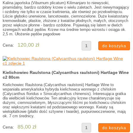
Kalina japońska (Viburnum plicatum) Kilimanjaro to niewysoki,
piramidalny, bardzo ozdobny krzew o wielu zaletach. Jest niewymagający
i ozdobny nie tylko w czasie kwitnienia, ale również po przekwitnięciu.
Liście głęboko unerwione, lancetowate, ciemnozielone. Duże kwiatostany
kremowobiałe, płaskie, złożone z kwiatów płodnych, małych, otoczonych
przez większe płonne - bardzo ozdobne. Pojawiają się latem w dwóch
szeregach wzdłuż pędów. Krzew ma średnie tempo wzrostu i osiąga ok.
2,5 m. Ułożenie pędów pagodowe
120,00 zł
Cena:
Kielichowiec Raulstona (Calycanthus raulstoni) Hartlage Wine
c2 80cm
Kielichowiec Raulstona (Calycanthus raulstonii) Hartlage Wine to
wspaniała amerykańska hybryda kielichowca wonnego z chińskim
(Calycanthus floridus x Sinocalycanthus chinensis). Interesująca gratka
dla wielbicieli kielichowców. Ten atrakcyjny krzew charakteryzuje się
dużymi, ciemnozielonym, błyszczącymi liśćmi po kielichowcu chińskim
oraz większymi kwiatami od podstawowego wonnego. Kwiaty są
wielopłatkowe (płatki dość sztywne i twarde), purpurowoczerwone, mają
ok. 7 cm średnicy.
85,00 zł
Cena: