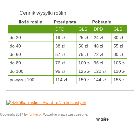
Cennik wysyłki roślin
Ilość roślin
Przedpłata
Pobranie
DPD
GLS
DPD
GLS
do 20
19 zł
25 zł
24 zł
30 zł
do 40
38 zł
50 zł
48 zł
55 zł
do 60
57 zł
75 zł
72 zł
80 zł
do 80
76 zł
100 zł
96 zł
105 zł
do 100
95 zł
125 zł
120 zł
130 zł
powyżej 100
114 zł
150 zł
144 zł
155 zł
Copyright 2017 by
funkie.pl
. Wszelkie prawa zastrzeżone.
W górę