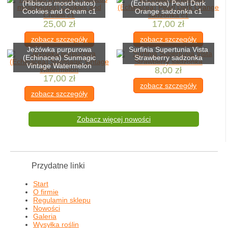
(Hibiscus moscheutos)
(Echinacea) Pearl Dark
Cookies and Cream c1
Orange sadzonka c1
25,00 zł
17,00 zł
zobacz szczegóły
zobacz szczegóły
Jeżówka purpurowa
Surfinia Supertunia Vista
(Echinacea) Sunmagic
Strawberry sadzonka
Vintage Watermelon
8,00 zł
17,00 zł
zobacz szczegóły
zobacz szczegóły
Zobacz więcej nowości
Przydatne linki
Start
O firmie
Regulamin sklepu
Nowości
Galeria
Wysyłka roślin