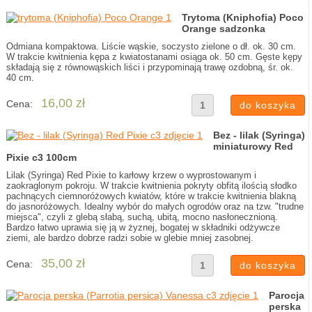
Trytoma (Kniphofia) Poco
Orange sadzonka
Odmiana kompaktowa. Liście wąskie, soczysto zielone o dł. ok. 30 cm.
W trakcie kwitnienia kępa z kwiatostanami osiąga ok. 50 cm. Gęste kępy
składają się z równowąskich liści i przypominają trawę ozdobną, śr. ok.
40 cm.
16,00 zł
Cena:
Bez - lilak (Syringa)
miniaturowy Red
Pixie c3 100cm
Lilak (Syringa) Red Pixie to karłowy krzew o wyprostowanym i
zaokraglonym pokroju. W trakcie kwitnienia pokryty obfitą ilością słodko
pachnących ciemnoróżowych kwiatów, które w trakcie kwitnienia blakną
do jasnoróżowych. Idealny wybór do małych ogrodów oraz na tzw. "trudne
miejsca", czyli z glebą słabą, suchą, ubitą, mocno nasłonecznioną.
Bardzo łatwo uprawia się ją w żyznej, bogatej w składniki odżywcze
ziemi, ale bardzo dobrze radzi sobie w glebie mniej zasobnej.
35,00 zł
Cena:
Parocja
perska