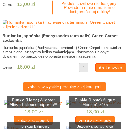
Produkt chwilowo niedostępny.
13,00 zł
Cena:
Powiadom mnie e-mailem o
dostępności tej rośliny!
Runianka japońska (Pachysandra terminalis) Green Carpet
sadzonka
Runianka japońska (Pachysandra terminalis) Green Carpet to niewielka
zimozielona, azjatycka bylina zadarniająca. Nazywana zielonym
dywanem, bo bardzo gęsto porasta miejsce nasadzenia.
16,00 zł
Cena:
zobacz wszystkie produkty z tej kategorii
Funkia (Hosta) Alligator
Funkia (Hosta) August
Alley c1 ślimakoodporna!!!
Moon c1 żółta
18,00 zł
18,00 zł
zobacz szczegóły
zobacz szczegóły
Hibiskus bylinowy
Jeżówka purpurowa