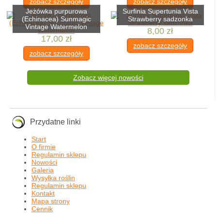
zobacz szczegóły
zobacz szczegóły
Jeżówka purpurowa
Surfinia Supertunia Vista
(Echinacea) Sunmagic
Strawberry sadzonka
Vintage Watermelon
8,00 zł
17,00 zł
zobacz szczegóły
zobacz szczegóły
Zobacz więcej nowości
Przydatne linki
Start
O firmie
Regulamin sklepu
Nowości
Galeria
Wysyłka roślin
Regulamin sklepu
Kontakt
Mapa strony
Cennik