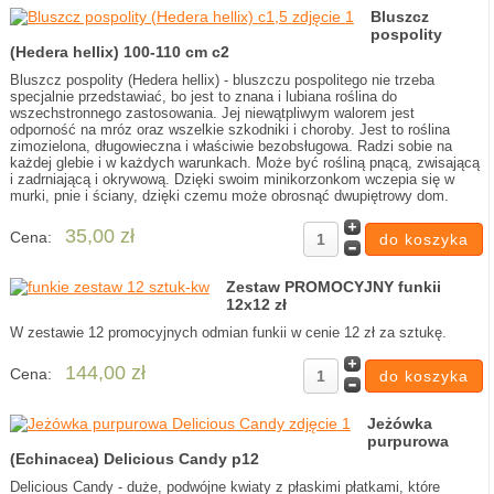
Bluszcz
pospolity
(Hedera hellix) 100-110 cm c2
Bluszcz pospolity (Hedera hellix) - bluszczu pospolitego nie trzeba
specjalnie przedstawiać, bo jest to znana i lubiana roślina do
wszechstronnego zastosowania. Jej niewątpliwym walorem jest
odporność na mróz oraz wszelkie szkodniki i choroby. Jest to roślina
zimozielona, długowieczna i właściwie bezobsługowa. Radzi sobie na
każdej glebie i w każdych warunkach. Może być rośliną pnącą, zwisającą
i zadrniającą i okrywową. Dzięki swoim minikorzonkom wczepia się w
murki, pnie i ściany, dzięki czemu może obrosnąć dwupiętrowy dom.
35,00 zł
Cena:
Zestaw PROMOCYJNY funkii
12x12 zł
W zestawie 12 promocyjnych odmian funkii w cenie 12 zł za sztukę.
144,00 zł
Cena:
Jeżówka
purpurowa
(Echinacea) Delicious Candy p12
Delicious Candy - duże, podwójne kwiaty z płaskimi płatkami, które