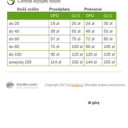
Cennik wysyłki roślin
Ilość roślin
Przedpłata
Pobranie
DPD
GLS
DPD
GLS
do 20
19 zł
25 zł
24 zł
30 zł
do 40
38 zł
50 zł
48 zł
55 zł
do 60
57 zł
75 zł
72 zł
80 zł
do 80
76 zł
100 zł
96 zł
105 zł
do 100
95 zł
125 zł
120 zł
130 zł
powyżej 100
114 zł
150 zł
144 zł
155 zł
Copyright 2017 by
funkie.pl
. Wszelkie prawa zastrzeżone.
W górę