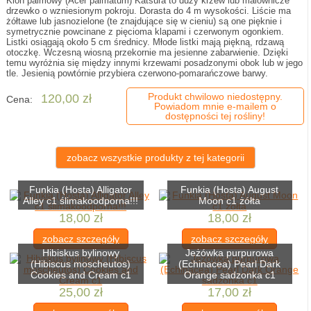
Klon palmowy (Acer palmatum) Katsura to duży krzew lub malownicze
drzewko o wzniesionym pokroju. Dorasta do 4 m wysokości. Liście ma
żółtawe lub jasnozielone (te znajdujące się w cieniu) są one pięknie i
symetrycznie powcinane z pięcioma klapami i czerwonym ogonkiem.
Listki osiągają około 5 cm średnicy. Młode listki mają piękną, rdzawą
otoczkę. Wczesną wiosną przekornie ma jesienne zabarwienie. Dzięki
temu wyróżnia się między innymi krzewami posadzonymi obok lub w jego
tle. Jesienią powtórnie przybiera czerwono-pomarańczowe barwy.
Produkt chwilowo niedostępny.
120,00 zł
Cena:
Powiadom mnie e-mailem o
dostępności tej rośliny!
zobacz wszystkie produkty z tej kategorii
Funkia (Hosta) Alligator
Funkia (Hosta) August
Alley c1 ślimakoodporna!!!
Moon c1 żółta
18,00 zł
18,00 zł
zobacz szczegóły
zobacz szczegóły
Hibiskus bylinowy
Jeżówka purpurowa
(Hibiscus moscheutos)
(Echinacea) Pearl Dark
Cookies and Cream c1
Orange sadzonka c1
25,00 zł
17,00 zł