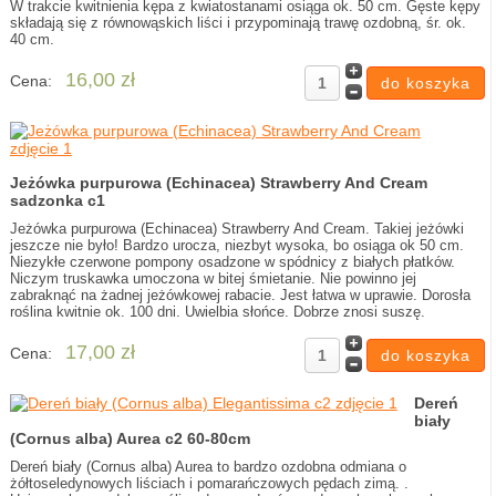
W trakcie kwitnienia kępa z kwiatostanami osiąga ok. 50 cm. Gęste kępy
składają się z równowąskich liści i przypominają trawę ozdobną, śr. ok.
40 cm.
16,00 zł
Cena:
Jeżówka purpurowa (Echinacea) Strawberry And Cream
sadzonka c1
Jeżówka purpurowa (Echinacea) Strawberry And Cream. Takiej jeżówki
jeszcze nie było! Bardzo urocza, niezbyt wysoka, bo osiąga ok 50 cm.
Niezykłe czerwone pompony osadzone w spódnicy z białych płatków.
Niczym truskawka umoczona w bitej śmietanie. Nie powinno jej
zabraknąć na żadnej jeżówkowej rabacie. Jest łatwa w uprawie. Dorosła
roślina kwitnie ok. 100 dni. Uwielbia słońce. Dobrze znosi suszę.
17,00 zł
Cena:
Dereń
biały
(Cornus alba) Aurea c2 60-80cm
Dereń biały (Cornus alba) Aurea to bardzo ozdobna odmiana o
żółtoseledynowych liściach i pomarańczowych pędach zimą. .