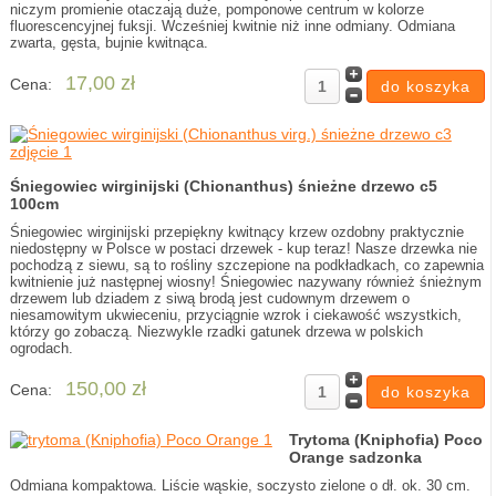
niczym promienie otaczają duże, pomponowe centrum w kolorze
fluorescencyjnej fuksji. Wcześniej kwitnie niż inne odmiany. Odmiana
zwarta, gęsta, bujnie kwitnąca.
17,00 zł
Cena:
Śniegowiec wirginijski (Chionanthus) śnieżne drzewo c5
100cm
Śniegowiec wirginijski przepiękny kwitnący krzew ozdobny praktycznie
niedostępny w Polsce w postaci drzewek - kup teraz! Nasze drzewka nie
pochodzą z siewu, są to rośliny szczepione na podkładkach, co zapewnia
kwitnienie już następnej wiosny! Śniegowiec nazywany również śnieżnym
drzewem lub dziadem z siwą brodą jest cudownym drzewem o
niesamowitym ukwieceniu, przyciągnie wzrok i ciekawość wszystkich,
którzy go zobaczą. Niezwykle rzadki gatunek drzewa w polskich
ogrodach.
150,00 zł
Cena:
Trytoma (Kniphofia) Poco
Orange sadzonka
Odmiana kompaktowa. Liście wąskie, soczysto zielone o dł. ok. 30 cm.