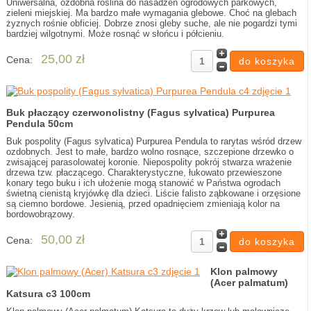
Uniwersalna, ozdobna roślina do nasadzeń ogrodowych parkowych,
zieleni miejskiej. Ma bardzo małe wymagania glebowe. Choć na glebach
żyznych rośnie obficiej. Dobrze znosi gleby suche, ale nie pogardzi tymi
bardziej wilgotnymi. Może rosnąć w słońcu i półcieniu.
25,00 zł
Cena:
Buk płaczący czerwonolistny (Fagus sylvatica) Purpurea
Pendula 50cm
Buk pospolity (Fagus sylvatica) Purpurea Pendula to rarytas wśród drzew
ozdobnych. Jest to małe, bardzo wolno rosnące, szczepione drzewko o
zwisającej parasolowatej koronie. Niepospolity pokrój stwarza wrażenie
drzewa tzw. płaczącego. Charakterystyczne, łukowato przewieszone
konary tego buku i ich ułożenie mogą stanowić w Państwa ogrodach
świetną cienistą kryjówkę dla dzieci. Liście falisto ząbkowane i orzęsione
są ciemno bordowe. Jesienią, przed opadnięciem zmieniają kolor na
bordowobrązowy.
50,00 zł
Cena:
Klon palmowy
(Acer palmatum)
Katsura c3 100cm