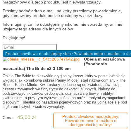
magazynowy dla tego produktu jest niewystarczający.
Prosimy podać adres e-mail, na który prześlemy powiadomienie,
gdy zamawiany produkt będzie dostępny w sprzedaży.
Informujemy, że nie udostępnimy nikomu, nie sprzedamy, ani nie
użyjemy tego adresu dla innych celów.
Dziękujemy!
Obiela mieszańcowa
(Exochorda
macrantha) The Bride c2-3 100 cm
Obiela The Bride to niezwykle oryginalny krzew, który w porze kwitnienia
wygląda jak koronkowa suknia Panny Młodej, stąd nazwa odmiany - The
Bride - Panna Młoda. Kwiatostany podobne są do kwiatostanów frezji,
często używanych we florystyce do dekoracji ślubnych. Należy do
podstawowych krzewów ozdobnych, odznacza się bowiem obfitym
kwitnieniem, a przy tym wytrzymałością na mróz i małymi wymaganiami
glebowymi. Idealna do nasadzeń pojedynczych oraz na uginające się pod
ciężarem białych kwiatów żywopłoty.
Produkt chwilowo niedostępny.
45,00 zł
Cena:
Powiadom mnie e-mailem o
dostępności tej rośliny!