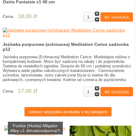
Osiris Fantaisie c1 40 cm
18,00 zł
Cena:
Jeżówka purpurowa (echinacea) Meditation Cerice sadzonka
p12
Jeżówka purpurowa (Echinacea) Meditation Cerice. Miododajna roślina o
kompaktowej budowie. Może być sadzona na rabaty i do pojemników.
Świetna do niewielkich ogrodów. Dorasta do 60 cm i podobnej szerokości.
Wytwarza wiele pędów zakończonych kwiatostanem. Ciemnozielone,
szorstkie, lancetowate, ostro zakończone liście to świtne tło dla
jaskrawych, czerwonych kwiatów. Kwitnie od czerwca do października
17,00 zł
Cena:
zobacz wszystkie produkty z tej kategorii
Funkia (Hosta) Alligator
Alley c1 ślimakoodporna!!!