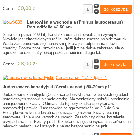
30,00 zł
Cena:
Laurowiśnia wschodnia (Prunus laurocerasus)
Rotundifolia c2 50 cm
Stara (ma prawie 200 lat) francuska odmiana, świetna na żywopłot.
Niewiele jest zimozielonych roślin, które dobrze znoszą polskie warunki.
Warto zainteresować się laurowiśnią, która jest odporna na mróz i
choroby. Dobrze znosi przycinanie i jeśli już na dobre zakorzeni się w
ogrodzie, będzie służył swoją osłoną i cieniem długie lata.
28,00 zł
Cena:
Judaszowiec kanadyjski (Cercis canad.) 50-70cm p11
Judaszowiec kanadyjski (Cercis canadensis) nawet w polskich ogrodach
botanicznych stanowi niemałą gratkę. Ma wzniesiony pokrój i oryginalnie
umiejscowione kwiaty. Odmiana do tej pory rzadko spotykana w
amatorskiej uprawie. Judaszowiec osiąga wysokość od 3,5 do 6 m.
Początkowo w końcu kwietnia pojawiają się różowe kwiaty, później
sercowate liście o rozwartych czubkach. Zasadniczy okres kwitnienia
przypada na maj. Kwiaty po 3 - 6 zebrane w pęczki wyrastają zarówno na
młodych pędach, jak i starych a nawet bezpośrednio na pniu.