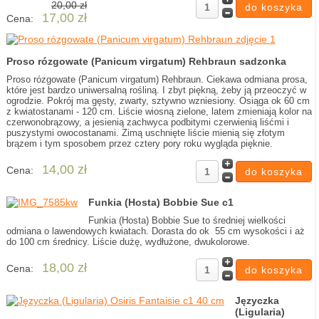
20,00 zł
17,00 zł
Cena:
Proso rózgowate (Panicum virgatum) Rehbraun sadzonka
Proso rózgowate (Panicum virgatum) Rehbraun. Ciekawa odmiana prosa,
które jest bardzo uniwersalną rośliną. I zbyt piękną, żeby ją przeoczyć w
ogrodzie. Pokrój ma gęsty, zwarty, sztywno wzniesiony. Osiąga ok 60 cm
z kwiatostanami - 120 cm. Liście wiosną zielone, latem zmieniają kolor na
czerwonobrązowy, a jesienią zachwyca podbitymi czerwienią liśćmi i
puszystymi owocostanami. Zimą uschnięte liście mienią się złotym
brązem i tym sposobem przez cztery pory roku wygląda pięknie.
14,00 zł
Cena:
Funkia (Hosta) Bobbie Sue c1
Funkia (Hosta) Bobbie Sue to średniej wielkości
odmiana o lawendowych kwiatach. Dorasta do ok 55 cm wysokości i aż
do 100 cm średnicy. Liście dużę, wydłużone, dwukolorowe.
18,00 zł
Cena:
Języczka
(Ligularia)