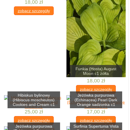
18,00 zł
zobacz szczegóły
Funkia (Hosta) August
Moon c1 żółta
18,00 zł
zobacz szczegóły
Hibiskus bylinowy
Jeżówka purpurowa
(Hibiscus moscheutos)
(Echinacea) Pearl Dark
Cookies and Cream c1
Orange sadzonka c1
25,00 zł
17,00 zł
zobacz szczegóły
zobacz szczegóły
Jeżówka purpurowa
Surfinia Supertunia Vista