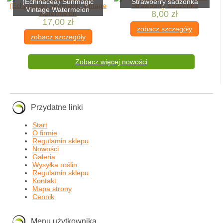
(Echinacea) Sunmagic
Strawberry sadzonka
Vintage Watermelon
8,00 zł
17,00 zł
zobacz szczegóły
zobacz szczegóły
Zobacz więcej nowości
Przydatne linki
Start
O firmie
Regulamin sklepu
Nowości
Galeria
Wysyłka roślin
Regulamin sklepu
Kontakt
Mapa strony
Cennik
Menu użytkownika