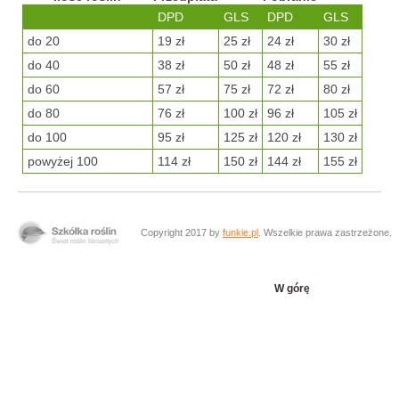
DPD
GLS
DPD
GLS
do 20
19 zł
25 zł
24 zł
30 zł
do 40
38 zł
50 zł
48 zł
55 zł
do 60
57 zł
75 zł
72 zł
80 zł
do 80
76 zł
100 zł
96 zł
105 zł
do 100
95 zł
125 zł
120 zł
130 zł
powyżej 100
114 zł
150 zł
144 zł
155 zł
Copyright 2017 by
funkie.pl
. Wszelkie prawa zastrzeżone.
W górę