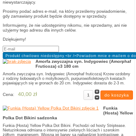
niewystarczający.
Prosimy podać adres e-mail, na który prześlemy powiadomienie,
gdy zamawiany produkt będzie dostępny w sprzedaży.
Informujemy, że nie udostępnimy nikomu, nie sprzedamy, ani nie
użyjemy tego adresu dla innych celów.
Dziękujemy!
Amorfa zwyczajna syn. Indygowiec (Amorphaf
Fruticoza) c3 180 cm
Amorfa zwyczajna syn. Indygowiec (Amorphaf fruticoza) Krzew ozdobny
z rodziny bobowatych o motylkowych, purpurowofioletowych kwiatach
pojawiających się w gronach do 20 cm. Indygowiec dorasta do 2-3 m.
40,00 zł
Cena:
Funkia
(Hosta) Yellow
Polka Dot Bikini sadzonka
Funkia (Hosta) Yellow Polka Dot Bikini. Pochodzi od hosty Striptease.
Nietuzinkowa odmiana o intensywnie zielonych liściach i szerokim
żółtym marginesem. Wiosną jej barwy są najbardziej kontrastowe, a