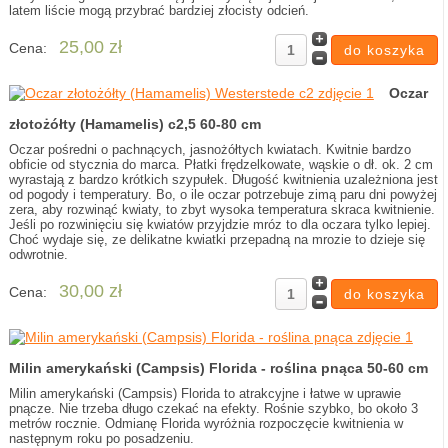
latem liście mogą przybrać bardziej złocisty odcień.
25,00 zł
Cena:
Oczar
złotożółty (Hamamelis) c2,5 60-80 cm
Oczar pośredni o pachnących, jasnożółtych kwiatach. Kwitnie bardzo
obficie od stycznia do marca. Płatki frędzelkowate, wąskie o dł. ok. 2 cm
wyrastają z bardzo krótkich szypułek. Długość kwitnienia uzależniona jest
od pogody i temperatury. Bo, o ile oczar potrzebuje zimą paru dni powyżej
zera, aby rozwinąć kwiaty, to zbyt wysoka temperatura skraca kwitnienie.
Jeśli po rozwinięciu się kwiatów przyjdzie mróz to dla oczara tylko lepiej.
Choć wydaje się, ze delikatne kwiatki przepadną na mrozie to dzieje się
odwrotnie.
30,00 zł
Cena:
Milin amerykański (Campsis) Florida - roślina pnąca 50-60 cm
Milin amerykański (Campsis) Florida to atrakcyjne i łatwe w uprawie
pnącze. Nie trzeba długo czekać na efekty. Rośnie szybko, bo około 3
metrów rocznie. Odmianę Florida wyróżnia rozpoczęcie kwitnienia w
następnym roku po posadzeniu.