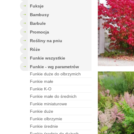
fuksje
bambusy
barbule
Promocja
rośliny na pniu
róże
funkie wszystkie
funkie - wg parametrów
funkie duże do olbrzymich
funkie małe
funkie K-O
funkie małe do średnich
funkie miniaturowe
funkie duże
funkie olbrzymie
funkie średnie
funkie średnie do dużych