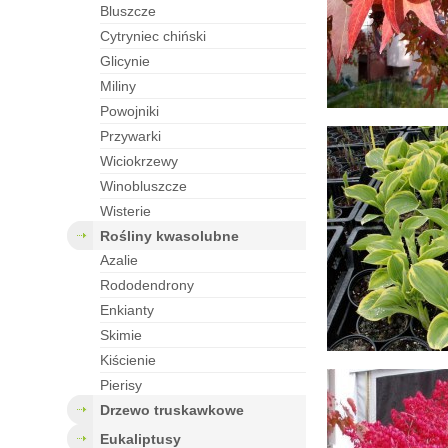
bluszcze
cytryniec chiński
glicynie
miliny
powojniki
przywarki
wiciokrzewy
winobluszcze
wisterie
rośliny kwasolubne
azalie
rododendrony
enkianty
skimie
kiścienie
pierisy
drzewo truskawkowe
eukaliptusy