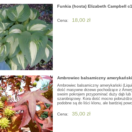
Funkia (hosta) Elizabeth Campbell c
18,00 zł
Cena:
Ambrowiec balsamiczny amerykański
Ambrowiec balsamiczny amerykański (Liquid
dość masywne drzewo pochodzące z Ameryk
swoim pokrojem przypominać duży dąb lub w
szarobrązowy. Kora dość mocno pobrużdżon
podobne są do liści klonu, ale bardziej po
35,00 zł
Cena: