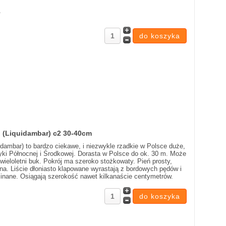
1
 (Liquidambar) c2 30-40cm
ambar) to bardzo ciekawe, i niezwykle rzadkie w Polsce duże,
i Północnej i Środkowej. Dorasta w Polsce do ok. 30 m. Może
ieloletni buk. Pokrój ma szeroko stożkowaty. Pień prosty,
a. Liście dłoniasto klapowane wyrastają z bordowych pędów i
wcinane. Osiągają szerokość nawet kilkanaście centymetrów.