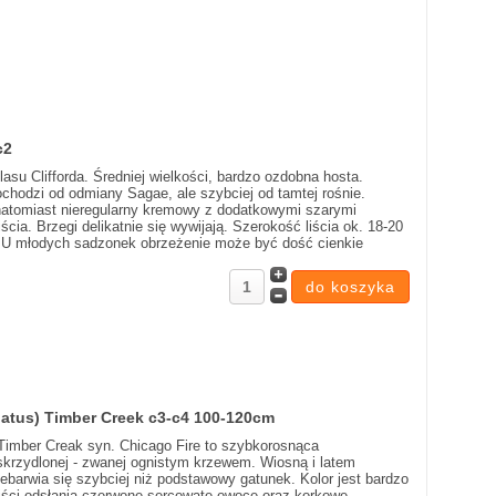
c2
r lasu Clifforda. Średniej wielkości, bardzo ozdobna hosta.
hodzi od odmiany Sagae, ale szybciej od tamtej rośnie.
 natomiast nieregularny kremowy z dodatkowymi szarymi
ia. Brzegi delikatnie się wywijają. Szerokość liścia ok. 18-20
 U młodych sadzonek obrzeżenie może być dość cienkie
latus) Timber Creek c3-c4 100-120cm
Timber Creak syn. Chicago Fire to szybkorosnąca
skrzydlonej - zwanej ognistym krzewem. Wiosną i latem
zebarwia się szybciej niż podstawowy gatunek. Kolor jest bardzo
liści odsłania czerwone sercowate owoce oraz korkowe