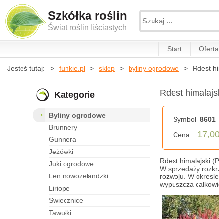
Szkółka roślin
Świat roślin liściastych
Start
Oferta
Jesteś tutaj:
funkie.pl
sklep
byliny ogrodowe
Rdest hi
Rdest himalajs
Kategorie
byliny ogrodowe
Symbol:
8601
brunnery
17,00
Cena:
gunnera
jeżówki
Rdest himalajski (P
juki ogrodowe
W sprzedaży rozkr
len nowozelandzki
rozwoju. W okresie
wypuszcza całkowi
liriope
świecznice
tawułki