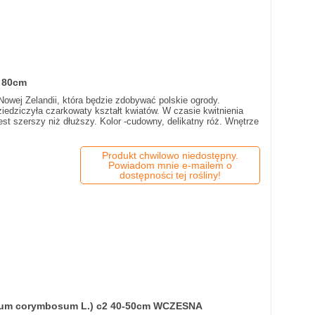
3 80cm
 Nowej Zelandii, która będzie zdobywać polskie ogrody.
ziedziczyła czarkowaty kształt kwiatów. W czasie kwitnienia
est szerszy niż dłuższy. Kolor -cudowny, delikatny róż. Wnętrze
Produkt chwilowo niedostępny.
Powiadom mnie e-mailem o
dostępności tej rośliny!
ium corymbosum L.) c2 40-50cm WCZESNA