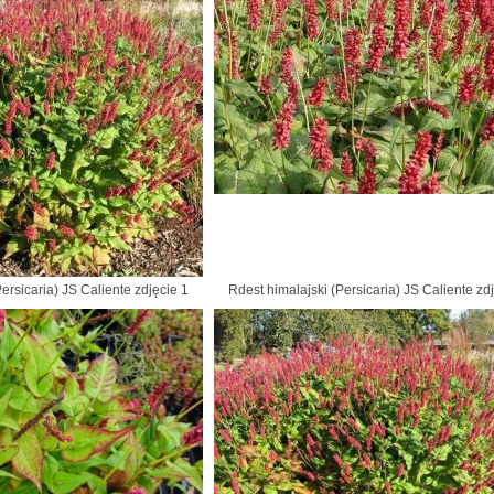
ersicaria) JS Caliente zdjęcie 1
Rdest himalajski (Persicaria) JS Caliente zd