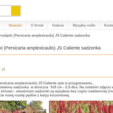
Nowości
O firmie
Galeria
Wysyłka roślin
Konta
malajski (Persicaria amplexicaulis) JS Caliente sadzonka
ki (Persicaria amplexicaulis) JS Caliente sadzonka
 zł
ersicaria amplexicaulis) JS Caliente opis w przygotowaniu...
zewiona sadzonka w doniczce 9x9 cm - 0,5-litra. Na ostatnim zdjęciu
 zimowo - wiosennym sadzonki są wysyłane bez części nadziemnej (mocno
cie nową rozetę pędów z karpy korzeniowej.