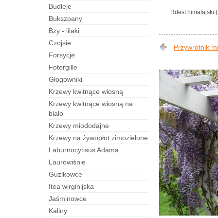
budleje
Rdest himalajski (
bukszpany
bzy - lilaki
czojsie
Przywrotnik mi
forsycje
fotergille
Głogowniki
Krzewy kwitnące wiosną
Krzewy kwitnące wiosną na
biało
Krzewy miododajne
Krzewy na żywopłot zimozielone
laburnocytisus Adama
laurowiśnie
guzikowce
itea wirginijska
jaśminowce
kaliny