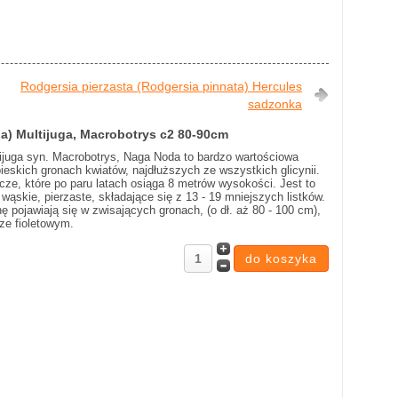
Rodgersia pierzasta (Rodgersia pinnata) Hercules
sadzonka
nda) Multijuga, Macrobotrys c2 80-90cm
ultijuga syn. Macrobotrys, Naga Noda to bardzo wartościowa
eskich gronach kwiatów, najdłuższych ze wszystkich glicynii.
ącze, które po paru latach osiąga 8 metrów wysokości. Jest to
wąskie, pierzaste, składające się z 13 - 19 mniejszych listków.
nę pojawiają się w zwisających gronach, (o dł. aż 80 - 100 cm),
ze fioletowym.