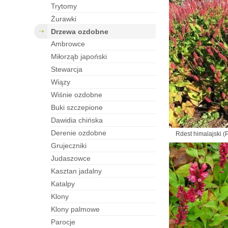
trytomy
żurawki
drzewa ozdobne
ambrowce
miłorząb japoński
stewarcja
wiązy
wiśnie ozdobne
buki szczepione
dawidia chińska
derenie ozdobne
Rdest himalajski (P
grujeczniki
judaszowce
kasztan jadalny
katalpy
klony
klony palmowe
parocje