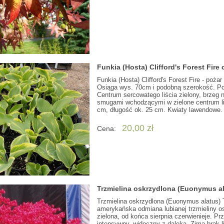
Funkia (Hosta) Clifford's Forest Fire 
Funkia (Hosta) Clifford's Forest Fire - poża
Osiąga wys. 70cm i podobną szerokość. Poc
Centrum sercowatego liścia zielony, brzeg
smugami wchodzącymi w zielone centrum liśc
cm, długość ok. 25 cm. Kwiaty lawendowe.
20,00 zł
Cena:
Trzmielina oskrzydlona (Euonymus a
Trzmielina oskrzydlona (Euonymus alatus) 
amerykańska odmiana lubianej trzmieliny o
zielona, od końca sierpnia czerwienieje. Pr
intensywny, widoczny z daleka. Zimą brak 