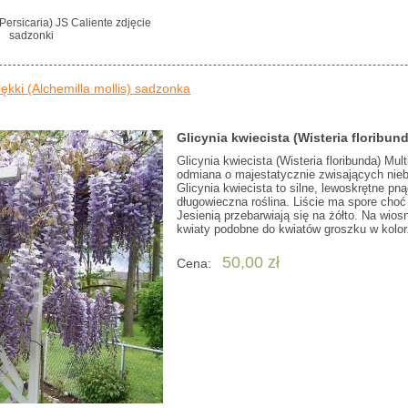
Persicaria) JS Caliente zdjęcie
sadzonki
ękki (Alchemilla mollis) sadzonka
Glicynia kwiecista (Wisteria floribu
Glicynia kwiecista (Wisteria floribunda) M
odmiana o majestatycznie zwisających niebi
Glicynia kwiecista to silne, lewoskrętne pn
długowieczna roślina. Liście ma spore choć 
Jesienią przebarwiają się na żółto. Na wios
kwiaty podobne do kwiatów groszku w kolor
50,00 zł
Cena: