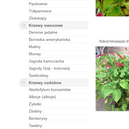
paulownie
tulipanowce
złotokapy
krzewy owocowe
derenie jadalne
borówka amerykańska
Rdest himalajski (P
maliny
morwy
jagoda kamczacka
jagody Goji - kolcowój
świdośliwy
krzewy ozdobne
abeliofylum koreańskie
albicje (albizje)
żylistki
złotliny
berberysy
tawliny