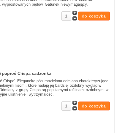
ch, wyprostowanych pędów. Gatunek niewymagający.
s) paproć Crispa sadzonka
oć Crispa'. Elegancka półzimozielona odmiana charakteryzująca
ielonymi liśćmi, które nadają jej bardziej ozdobny wygląd w
. Odmiany z grupy Crispa są popularnymi roślinami ozdobnymi w
yjne ulistnienie i wytrzymałość.