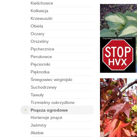
kielichowce
kolkwicja
krzewuszki
obiela
oczary
orszeliny
pęcherznice
perukowce
pięciorniki
pięknotka
śniegowiec wirginijski
suchodrzewy
tawuły
trzmieliny oskrzydlone
pnącza ogrodowe
hortensje pnące
jaśminy
akebie