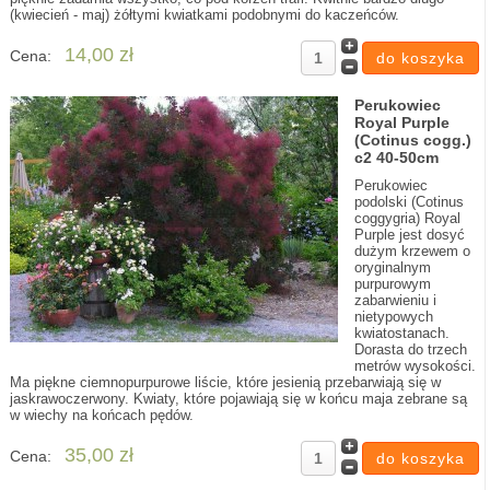
(kwiecień - maj) żółtymi kwiatkami podobnymi do kaczeńców.
14,00 zł
Cena:
Perukowiec
Royal Purple
(Cotinus cogg.)
c2 40-50cm
Perukowiec
podolski (Cotinus
coggygria) Royal
Purple jest dosyć
dużym krzewem o
oryginalnym
purpurowym
zabarwieniu i
nietypowych
kwiatostanach.
Dorasta do trzech
metrów wysokości.
Ma piękne ciemnopurpurowe liście, które jesienią przebarwiają się w
jaskrawoczerwony. Kwiaty, które pojawiają się w końcu maja zebrane są
w wiechy na końcach pędów.
35,00 zł
Cena: