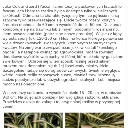
Juka Colour Guard (Yucca filamentosa) o paskowanych liściach to
fascynująca i bardzo rzadka bylina dostępna tylko w nielicznych
szkółkach. Odmiana ta charakteryzuje się tym, że jej liście nie są
sztywne tylko przewieszające się. Liście tworzą rozety, których
średnica dochodzi do 60 cm, a wysokość do ok. 50 cm. Doskonale
komponuje się na trawniku lub z innymi podobnymi roślinami np.
lnem nowozelandzkim (patrz inne nasze produkty). W lipcu z kępy
wyrasta spory (ok. 120-150 cm) kłos, na końcu którego pojawia się
wiele dzwonkowatych, zwisających, kremowych fantastycznych
kwiatów. Na zimę warto związać liście jukki w kształt "końskiego
ogona", a następnie owinąć go agrowłókniną, można również
dodatkowo wyściółkować suchymi liśćmi, które okładamy gałązkami
świerkowymi. Ochroni się w ten sposób roślinę przed silnym
mrozem oraz dostaniem się dużej ilości wody między liście.
Szczególnie nadaje się do ogrodów żwirowych. Świetnie wygląda
wśród innych roślin znoszących suszę, również traw. Można ją
sadzić pojedynczo lub w dużych ogrodach skalnych. Lubi miejsca
mocno nasłonecznione.
W sprzedaży sadzonka o wysokości około 15 - 20 cm, w doniczce
9x9 cm. Na zdjęciach poniżej - tak wyglądają sadzonki aktualnie.
Prawdziwa okazja do zakupu tej oryginalnej rośliny w przystępnej
cenie!