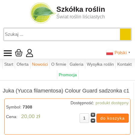
Szkółka roślin
Świat roślin liściastych
Polski
▼
Start
Oferta
Nowości
O firmie
Galeria
Wysyłka roślin
Kontakt
Jesteś tutaj:
funkie.pl
sklep
byliny ogrodowe
Promocja
Juka (Yucca filamentosa) Colour Guard sadzonka c1
Juka (Yucca filamentosa) Colour Guard sadzonka c1
Dostępność:
produkt dostępny
Symbol:
7308
20,00 zł
Cena: