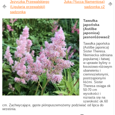
Języczka Przewalskiego
Juka (Yucca filamentosa)
(Ligularia przewalskii)
sadzonka c2
sadzonka
Tawułka
japońska
(Astilbe
japonica)
jasnoróżowac2
Tawułka japońska
(Astilbe japonica)
Sister Theresa.
Niemiecka odmiana
popularnej i łatwej
w uprawie byliny o
łososiowo-różowym
ubarwieniu i
ciemnozielonymi,
postrzępionymi
liśćmi. Sister
Theresa osiąga ok
50-70 cm
wysokości i
rozrasta się na
szerokość ok.60
cm. Zachwycające, gęste pióropuszemożemy podziwiać od lipca do
września.