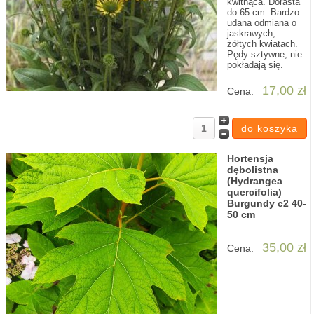
kwitnąca. Dorasta
do 65 cm. Bardzo
udana odmiana o
jaskrawych,
żółtych kwiatach.
Pędy sztywne, nie
pokładają się.
17,00 zł
Cena:
Hortensja
dębolistna
(Hydrangea
quercifolia)
Burgundy c2 40-
50 cm
35,00 zł
Cena: