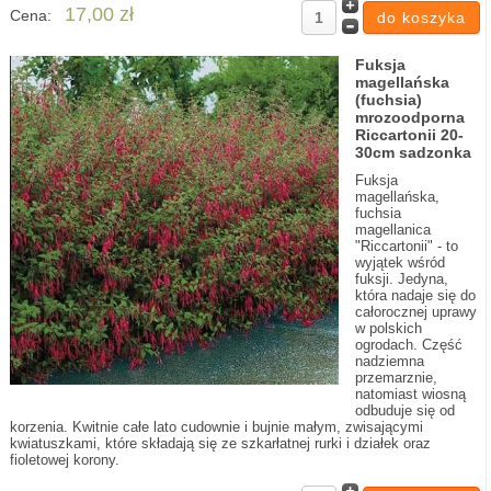
17,00 zł
Cena:
Fuksja
magellańska
(fuchsia)
mrozoodporna
Riccartonii 20-
30cm sadzonka
Fuksja
magellańska,
fuchsia
magellanica
"Riccartonii" - to
wyjątek wśród
fuksji. Jedyna,
która nadaje się do
całorocznej uprawy
w polskich
ogrodach. Część
nadziemna
przemarznie,
natomiast wiosną
odbuduje się od
korzenia. Kwitnie całe lato cudownie i bujnie małym, zwisającymi
kwiatuszkami, które składają się ze szkarłatnej rurki i działek oraz
fioletowej korony.