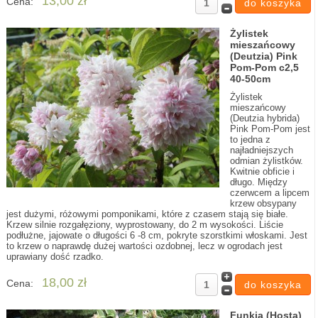
13,00 zł
Cena:
Żylistek
mieszańcowy
(Deutzia) Pink
Pom-Pom c2,5
40-50cm
Żylistek
mieszańcowy
(Deutzia hybrida)
Pink Pom-Pom jest
to jedna z
najładniejszych
odmian żylistków.
Kwitnie obficie i
długo. Między
czerwcem a lipcem
krzew obsypany
jest dużymi, różowymi pomponikami, które z czasem stają się białe.
Krzew silnie rozgałęziony, wyprostowany, do 2 m wysokości. Liście
podłużne, jajowate o długości 6 -8 cm, pokryte szorstkimi włoskami. Jest
to krzew o naprawdę dużej wartości ozdobnej, lecz w ogrodach jest
uprawiany dość rzadko.
18,00 zł
Cena:
Funkia (Hosta)