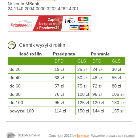
Nr konta MBank:
24 1140 2004 0000 3202 4282 4201
Cennik wysyłki roślin
Ilość roślin
Przedpłata
Pobranie
DPD
GLS
DPD
GLS
do 20
19 zł
25 zł
24 zł
30 zł
do 40
38 zł
50 zł
48 zł
55 zł
do 60
57 zł
75 zł
72 zł
80 zł
do 80
76 zł
100 zł
96 zł
105 zł
do 100
95 zł
125 zł
120 zł
130 zł
powyżej 100
114 zł
150 zł
144 zł
155 zł
Copyright 2017 by
funkie.pl
. Wszelkie prawa zastrzeżone.