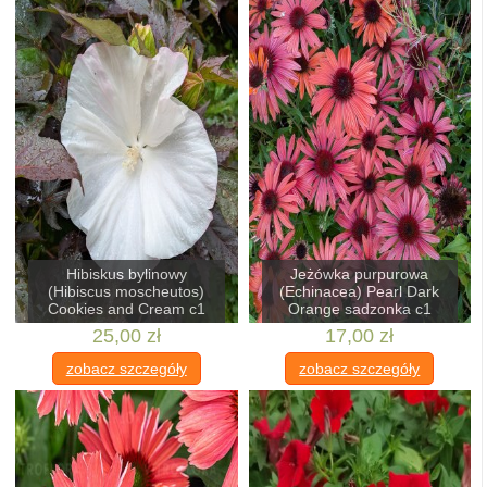
Hibiskus bylinowy
Jeżówka purpurowa
(Hibiscus moscheutos)
(Echinacea) Pearl Dark
Cookies and Cream c1
Orange sadzonka c1
25,00 zł
17,00 zł
zobacz szczegóły
zobacz szczegóły