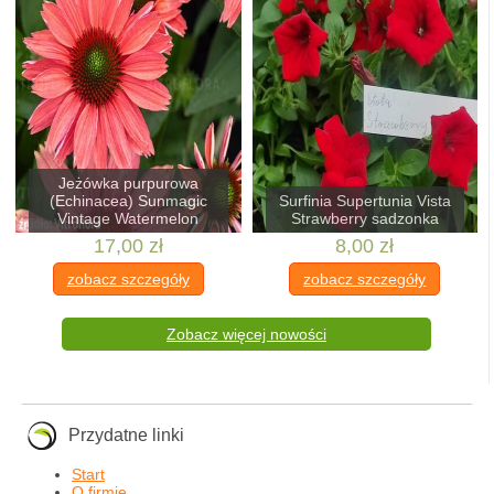
Jeżówka purpurowa
(Echinacea) Sunmagic
Surfinia Supertunia Vista
Vintage Watermelon
Strawberry sadzonka
17,00 zł
8,00 zł
zobacz szczegóły
zobacz szczegóły
Zobacz więcej nowości
Przydatne linki
Start
O firmie