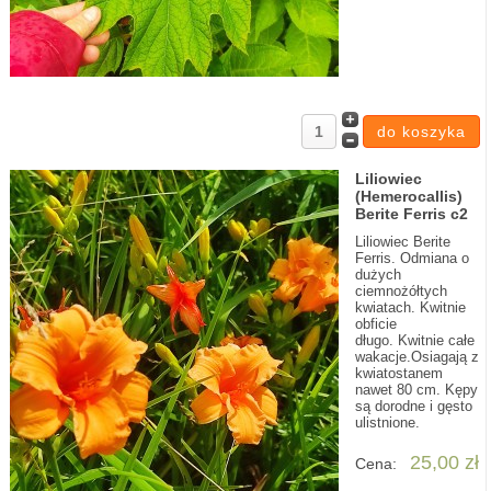
Liliowiec
(Hemerocallis)
Berite Ferris c2
Liliowiec Berite
Ferris. Odmiana o
dużych
ciemnożółtych
kwiatach. Kwitnie
obficie
długo. Kwitnie całe
wakacje.Osiagają z
kwiatostanem
nawet 80 cm. Kępy
są dorodne i gęsto
ulistnione.
25,00 zł
Cena: