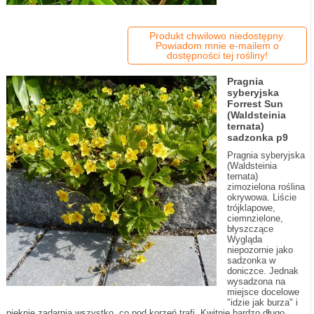
Produkt chwilowo niedostępny.
Powiadom mnie e-mailem o
dostępności tej rośliny!
Pragnia
syberyjska
Forrest Sun
(Waldsteinia
ternata)
sadzonka p9
Pragnia syberyjska
(Waldsteinia
ternata)
zimozielona roślina
okrywowa. Liście
trójklapowe,
ciemnzielone,
błyszczące
Wygląda
niepozornie jako
sadzonka w
doniczce. Jednak
wysadzona na
miejsce docelowe
"idzie jak burza" i
pięknie zadarnia wszystko, co pod korzeń trafi. Kwitnie bardzo długo