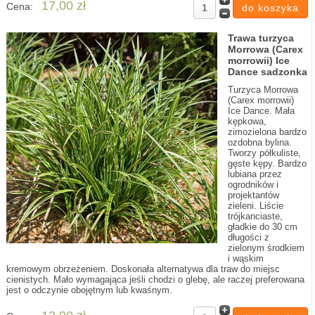
17,00 zł
Cena:
Trawa turzyca
Morrowa (Carex
morrowii) Ice
Dance sadzonka
Turzyca Morrowa
(Carex morrowii)
Ice Dance. Mała
kępkowa,
zimozielona bardzo
ozdobna bylina.
Tworzy półkuliste,
gęste kępy. Bardzo
lubiana przez
ogrodników i
projektantów
zieleni. Liście
trójkanciaste,
gładkie do 30 cm
długości z
zielonym środkiem
i wąskim
kremowym obrzeżeniem. Doskonała alternatywa dla traw do miejsc
cienistych. Mało wymagająca jeśli chodzi o glebę, ale raczej preferowana
jest o odczynie obojętnym lub kwaśnym.