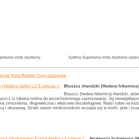
pertunia Vista Jazzberry
Surfinia Supertunia Vista Jazzberry sadz
rtunia Vista Bubble Gum sadzonka
Bluszcz irlandzki (Hedera hibernic
Bluszcz (hedera hibernica) irlandzki, atl
luszcz to lubiana roślina do wszechstronnego zastosowania. Jej niewątpliwy
lina zimozielona, długowieczna i właściwie bezobsługowa. Radzi sobie na każ
jącą i okrywową. Dzięki swoim minikorzonkom wczepia się w murki, pnie i śc
Hortensja bukietowa (