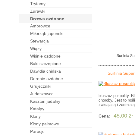
trytomy
żurawki
drzewa ozdobne
ambrowce
miłorząb japoński
stewarcja
wiązy
wiśnie ozdobne
Surfinia Su
buki szczepione
dawidia chińska
Surfinia Supe
derenie ozdobne
grujeczniki
judaszowce
bluszcz pospolity. B
choroby. Jest to roś
kasztan jadalny
zwisającą i zadrnia
katalpy
45,00 zł
Cena:
klony
klony palmowe
parocje