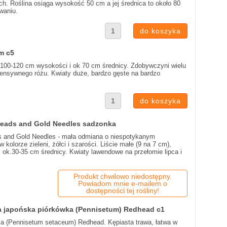
ch. Roślina osiąga wysokość 50 cm a jej średnica to około 80
waniu.
m c5
 100-120 cm wysokości i ok 70 cm średnicy. Zdobywczyni wielu
ntensywnego różu. Kwiaty duże, bardzo gęste na bardzo
hreads and Gold Needles sadzonka
ds and Gold Needles - mała odmiana o niespotykanym
kolorze zieleni, żółci i szarości. Liście małe (9 na 7 cm),
 ok.30-35 cm średnicy. Kwiaty lawendowe na przełomie lipca i
Produkt chwilowo niedostępny.
Powiadom mnie e-mailem o
dostępności tej rośliny!
a japońska piórkówka (Pennisetum) Redhead c1
ka (Pennisetum setaceum) Redhead. Kępiasta trawa, łatwa w