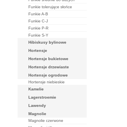
funkie tolerujące słońce
funkie A-B
funkie C-J
funkie P-R
funkie S-Y
hibiskusy bylinowe
hortensje
hortensje bukietowe
hortensje drzewiaste
hortensje ogrodowe
Hortensje niebieskie
kamelie
lagerstroemie
lawendy
magnolie
Magnolie czerwone