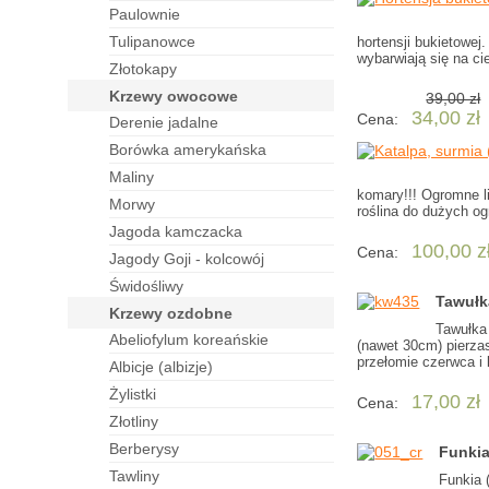
paulownie
tulipanowce
hortensji bukietowej
wybarwiają się na ci
złotokapy
krzewy owocowe
39,00 zł
34,00 zł
Cena:
derenie jadalne
borówka amerykańska
maliny
komary!!! Ogromne l
morwy
roślina do dużych o
jagoda kamczacka
100,00 z
Cena:
jagody Goji - kolcowój
świdośliwy
Tawułk
krzewy ozdobne
Tawułka 
abeliofylum koreańskie
(nawet 30cm) pierza
przełomie czerwca i 
albicje (albizje)
żylistki
17,00 zł
Cena:
złotliny
berberysy
Funkia
tawliny
Funkia 