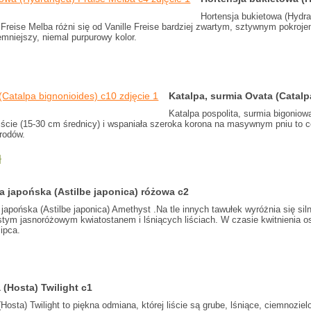
Hortensja bukietowa (Hydr
. Freise Melba różni się od Vanille Freise bardziej zwartym, sztywnym pokroje
emniejszy, niemal purpurowy kolor.
Katalpa, surmia Ovata (Catal
Katalpa pospolita, surmia bigoniow
iście (15-30 cm średnicy) i wspaniała szeroka korona na masywnym pniu to 
grodów.
ł
a japońska (Astilbe japonica) różowa c2
japońska (Astilbe japonica) Amethyst .Na tle innych tawułek wyróżnia się s
stym jasnoróżowym kwiatostanem i lśniących liściach. W czasie kwitnienia 
lipca.
 (Hosta) Twilight c1
(Hosta) Twilight to piękna odmiana, której liście są grube, lśniące, ciemnozi