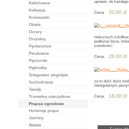
uprawie, do każdego
kielichowce
kolkwicja
20,00 zł
Cena:
krzewuszki
obiela
oczary
nielicznych szkółka
orszeliny
podłużne liście, kt
szerokości.
pęcherznice
perukowce
28,00 zł
Cena:
pięciorniki
pięknotka
śniegowiec wirginijski
za to dość duża śre
suchodrzewy
nieregularnym jasny
tawuły
18,00 zł
Cena:
trzmieliny oskrzydlone
pnącza ogrodowe
hortensje pnące
jaśminy
akebie