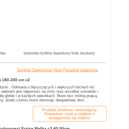
onka
Sadzonka Surfinia Supertunia Vista Jazzberry
Surfinia Supertunia Vista Paradise sadzonka
a) 180-200 cm c2
antycki . Odmiana o błyszczących i większych liściach niż
m walorem jest odporność na mróz oraz wszelkie szkodniki i
dej glebie i w każdych warunkach. Może być rośliną pnącą,
iany, dzięki czemu może obrosnąć dwupiętrowy dom.
Produkt chwilowo niedostępny.
Powiadom mnie e-mailem o
dostępności tej rośliny!
Hydrangea) Fraise Melba c3 40-50cm