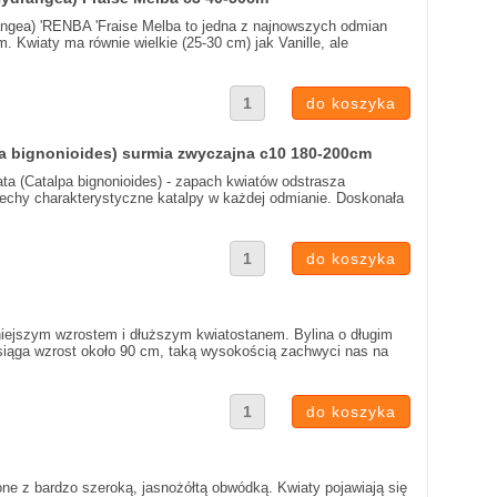
angea) 'RENBA 'Fraise Melba to jedna z najnowszych odmian
m. Kwiaty ma równie wielkie (25-30 cm) jak Vanille, ale
pa bignonioides) surmia zwyczajna c10 180-200cm
ata (Catalpa bignonioides) - zapach kwiatów odstrasza
cechy charakterystyczne katalpy w każdej odmianie. Doskonała
ilniejszym wzrostem i dłuższym kwiatostanem. Bylina o długim
osiąga wzrost około 90 cm, taką wysokością zachwyci nas na
elone z bardzo szeroką, jasnożółtą obwódką. Kwiaty pojawiają się