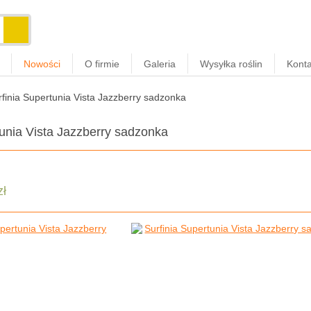
Nowości
O firmie
Galeria
Wysyłka roślin
Konta
rfinia Supertunia Vista Jazzberry sadzonka
tunia Vista Jazzberry sadzonka
zł