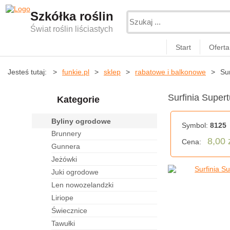
Szkółka roślin
Świat roślin liściastych
Start
Oferta
Jesteś tutaj:
funkie.pl
sklep
rabatowe i balkonowe
Su
Surfinia Super
Kategorie
byliny ogrodowe
Symbol:
8125
brunnery
8,00 
Cena:
gunnera
jeżówki
juki ogrodowe
len nowozelandzki
liriope
świecznice
tawułki