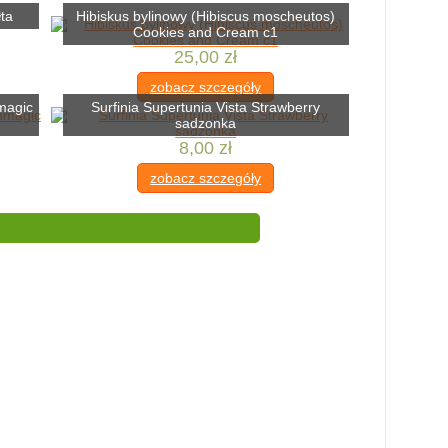
ta
Hibiskus bylinowy (Hibiscus moscheutos)
Cookies and Cream c1
25,00 zł
zobacz szczegóły
magic
Surfinia Supertunia Vista Strawberry
sadzonka
8,00 zł
zobacz szczegóły