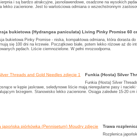
 sierpnia i są bardzo atrakcyjne, jasnolawendowe, osadzone na wysokich pęda
ca lekko zacienione. Jest to wartościowa odmiana o wszechstronnym zastoso
nsja bukietowa (Hydrangea paniculata) Living Pinky Promise 60 c
sja bukietowa Pinky Promise - niska, kompaktowa odmiana, która dorasta do
ymują się 100 dni na krzewie. Początkowo białe, potem lekko różowe aż do i
owanych pędach. Liście ciemnozielone. W pełni mrozoodporna.
Funkia (Hosta) Silver T
Funkia (Hosta) Silver Threa
osnące w kępie jaskrawe, seledynowe liście mają nieregularne pasy i nacieki w 
alującym brzegiem. Stanowisko lekko zacienione. Osiąga zaledwie 15-20 cm i
Trawa rozplenic
Rozplenica japońs