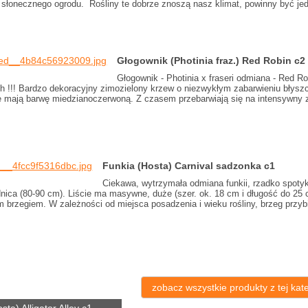
 słonecznego ogrodu. Rośliny te dobrze znoszą nasz klimat, powinny być jed
Głogownik (Photinia fraz.) Red Robin c
Głogownik - Photinia x fraseri odmiana - Red 
ch !!! Bardzo dekoracyjny zimozielony krzew o niezwykłym zabarwieniu błyszc
óre mają barwę miedzianoczerwoną. Z czasem przebarwiają się na intensywny z
Funkia (Hosta) Carnival sadzonka c1
Ciekawa, wytrzymała odmiana funkii, rzadko spotyka
dnica (80-90 cm). Liście ma masywne, duże (szer. ok. 18 cm i długość do 25
m brzegiem. W zależności od miejsca posadzenia i wieku rośliny, brzeg przy
zobacz wszystkie produkty z tej kate