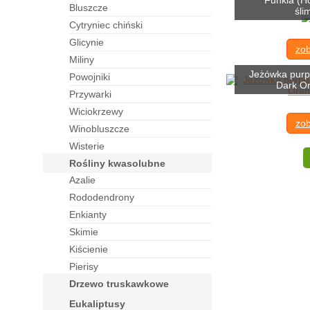
Funkia (Ho
bluszcze
śli
cytryniec chiński
glicynie
zob
miliny
Jeżówka purp
powojniki
Dark O
przywarki
wiciokrzewy
zob
winobluszcze
wisterie
rośliny kwasolubne
azalie
rododendrony
enkianty
skimie
kiścienie
pierisy
drzewo truskawkowe
eukaliptusy