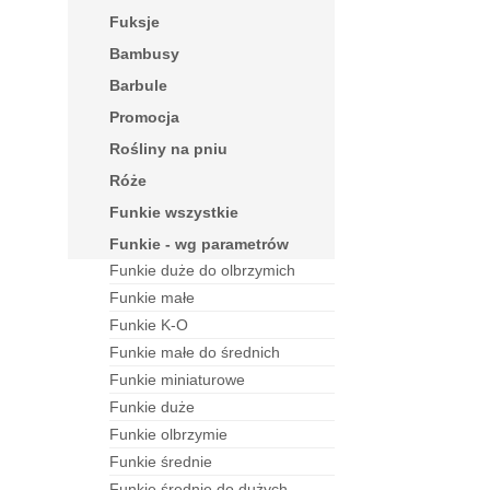
fuksje
bambusy
barbule
Promocja
rośliny na pniu
róże
funkie wszystkie
funkie - wg parametrów
funkie duże do olbrzymich
funkie małe
funkie K-O
funkie małe do średnich
funkie miniaturowe
funkie duże
funkie olbrzymie
funkie średnie
funkie średnie do dużych