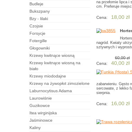
na przełomie lipca i
budleje
cm. Preferuje miejs
bukszpany
18,00 zł
Cena:
bzy - lilaki
czojsie
Horte
forsycje
Horten
fotergille
nagród. Kwiaty utrz
sztywnych i wyprost
Głogowniki
Krzewy kwitnące wiosną
60,00 zł
40,00 zł
Krzewy kwitnące wiosną na
Cena:
biało
Krzewy miododajne
Krzewy na żywopłot zimozielone
zabarwieniu. Gęsto r
sercowate, z lekko f
laburnocytisus Adama
sierpnia.
laurowiśnie
16,00 zł
Cena:
guzikowce
itea wirginijska
jaśminowce
kaliny