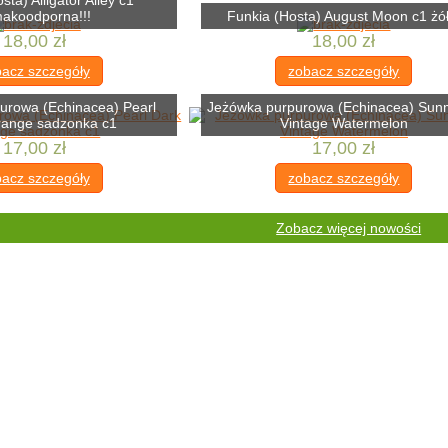
sta) Alligator Alley c1
makoodporna!!!
Funkia (Hosta) August Moon c1 żół
18,00 zł
18,00 zł
acz szczegóły
zobacz szczegóły
urowa (Echinacea) Pearl
Jeżówka purpurowa (Echinacea) Sun
range sadzonka c1
Vintage Watermelon
17,00 zł
17,00 zł
acz szczegóły
zobacz szczegóły
Zobacz więcej nowości