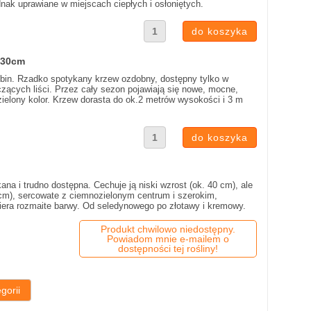
nak uprawiane w miejscach ciepłych i osłoniętych.
2 30cm
Robin. Rzadko spotykany krzew ozdobny, dostępny tylko w
zących liści. Przez cały sezon pojawiają się nowe, mocne,
ielony kolor. Krzew dorasta do ok.2 metrów wysokości i 3 m
na i trudno dostępna. Cechuje ją niski wzrost (ok. 40 cm), ale
 cm), sercowate z ciemnozielonym centrum i szerokim,
biera rozmaite barwy. Od seledynowego po złotawy i kremowy.
Produkt chwilowo niedostępny.
Powiadom mnie e-mailem o
dostępności tej rośliny!
gorii