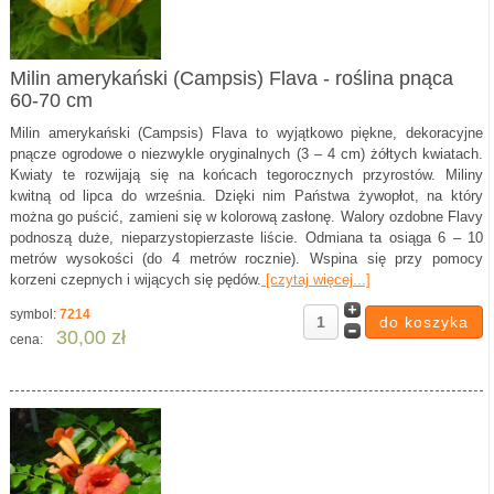
Milin amerykański (Campsis) Flava - roślina pnąca
60-70 cm
Milin amerykański (Campsis) Flava to wyjątkowo piękne, dekoracyjne
pnącze ogrodowe o niezwykle oryginalnych (3 – 4 cm) żółtych kwiatach.
Kwiaty te rozwijają się na końcach tegorocznych przyrostów. Miliny
kwitną od lipca do września. Dzięki nim Państwa żywopłot, na który
można go puścić, zamieni się w kolorową zasłonę. Walory ozdobne Flavy
podnoszą duże, nieparzystopierzaste liście. Odmiana ta osiąga 6 – 10
metrów wysokości (do 4 metrów rocznie). Wspina się przy pomocy
korzeni czepnych i wijących się pędów.
[czytaj więcej...]
symbol:
7214
30,00 zł
cena: