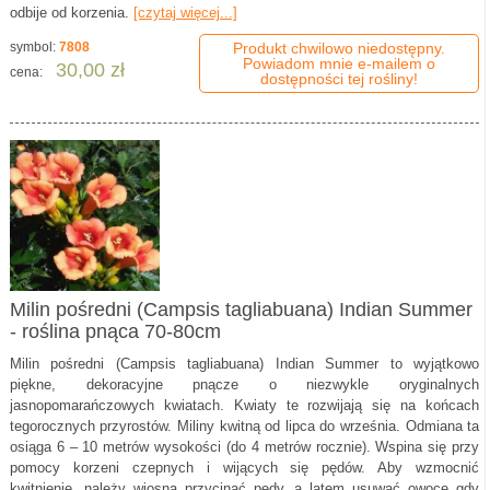
odbije od korzenia.
[czytaj więcej...]
symbol:
7808
Produkt chwilowo niedostępny.
Powiadom mnie e-mailem o
30,00 zł
cena:
dostępności tej rośliny!
Milin pośredni (Campsis tagliabuana) Indian Summer
- roślina pnąca 70-80cm
Milin pośredni (Campsis tagliabuana) Indian Summer to wyjątkowo
piękne, dekoracyjne pnącze o niezwykle oryginalnych
jasnopomarańczowych kwiatach. Kwiaty te rozwijają się na końcach
tegorocznych przyrostów. Miliny kwitną od lipca do września. Odmiana ta
osiąga 6 – 10 metrów wysokości (do 4 metrów rocznie). Wspina się przy
pomocy korzeni czepnych i wijących się pędów. Aby wzmocnić
kwitnienie, należy wiosną przycinać pędy, a latem usuwać owoce gdy