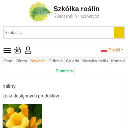
Szkółka roślin
Świat roślin liściastych
Polski
▼
Start
Oferta
Nowości
O firmie
Galeria
Wysyłka roślin
Kontakt
Jesteś tutaj:
funkie.pl
sklep
pnącza ogrodowe
Promocja
miliny
miliny
Lista dostępnych produktów: