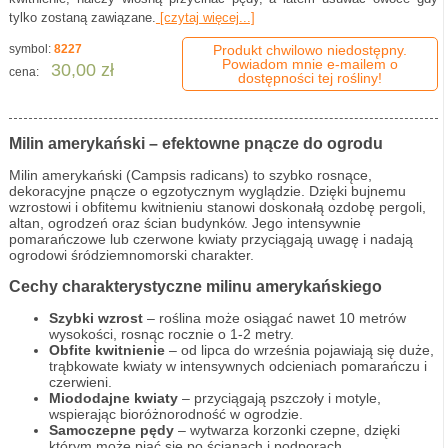
tylko zostaną zawiązane.
[czytaj więcej...]
symbol:
8227
Produkt chwilowo niedostępny.
Powiadom mnie e-mailem o
30,00 zł
cena:
dostępności tej rośliny!
Milin amerykański – efektowne pnącze do ogrodu
Milin amerykański (Campsis radicans) to szybko rosnące,
dekoracyjne pnącze o egzotycznym wyglądzie. Dzięki bujnemu
wzrostowi i obfitemu kwitnieniu stanowi doskonałą ozdobę pergoli,
altan, ogrodzeń oraz ścian budynków. Jego intensywnie
pomarańczowe lub czerwone kwiaty przyciągają uwagę i nadają
ogrodowi śródziemnomorski charakter.
Cechy charakterystyczne milinu amerykańskiego
Szybki wzrost
– roślina może osiągać nawet 10 metrów
wysokości, rosnąc rocznie o 1-2 metry.
Obfite kwitnienie
– od lipca do września pojawiają się duże,
trąbkowate kwiaty w intensywnych odcieniach pomarańczu i
czerwieni.
Miododajne kwiaty
– przyciągają pszczoły i motyle,
wspierając bioróżnorodność w ogrodzie.
Samoczepne pędy
– wytwarza korzonki czepne, dzięki
którym może piąć się po ścianach i podporach.