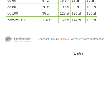
do 60
57 zł
75 zł
72 zł
80 zł
do 80
76 zł
100 zł
96 zł
105 zł
do 100
95 zł
125 zł
120 zł
130 zł
powyżej 100
114 zł
150 zł
144 zł
155 zł
Copyright 2017 by
funkie.pl
. Wszelkie prawa zastrzeżone.
W górę