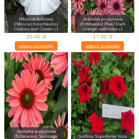
Hibiskus bylinowy
Jeżówka purpurowa
(Hibiscus moscheutos)
(Echinacea) Pearl Dark
Cookies and Cream c1
Orange sadzonka c1
25,00 zł
17,00 zł
zobacz szczegóły
zobacz szczegóły
Jeżówka purpurowa
(Echinacea) Sunmagic
Surfinia Supertunia Vista