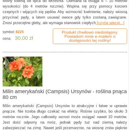
Miliny kwitną od lipca do września. Odmiana ta osiąga 6 – 10 metrów
wysokości (do 4 metrów rocznie). Wspina się przy pomocy korzeni
czepnych i wijących się pędów. Aby wzmocnić kwitnienie, należy wiosną
przycinać pędy, a latem usuwać owoce gdy tylko zostaną zawiązane.
Znosi przeciętne gleby, ale wymaga stanowisk ciepłych
[czytaj więcej...]
symbol:
8225
Produkt chwilowo niedostępny.
Powiadom mnie e-mailem o
30,00 zł
cena:
dostępności tej rośliny!
Milin amerykański (Campsis) Ursynów - roślina pnąca
80 cm
Milin amerykański (Campsis) Ursynów to atrakcyjne i łatwe w uprawie
pnącze. Nie trzeba długo czekać na efekty. Rośnie szybko, bo około 3
metrów rocznie. Jego całkowity wzrost może osiągać nawet 10 metrów.
Jest dość odporny na mróz, jednak pędy tuż nad ziemią należy
zabezpieczać na zimę. Nawet jeśli przemarznie, na wiosnę znów pięknie