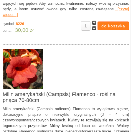
wijących się pędów. Aby wzmocnić kwitnienie, należy wiosną przycinać
pędy, a latem usuwać owoce gdy tylko zostaną zawiązane.
[czytaj
więcej...]
symbol:
8226
30,00 zł
cena:
Milin amerykański (Campsis) Flamenco - roślina
pnąca 70-80cm
Milin amerykański (Campsis radicans) Flamenco to wyjątkowo piękne,
dekoracyjne pnącze o niezwykle oryginalnych (3 – 4 cm)
czerwonopomarańczowych kwiatach. Kwiaty te rozwijają się na końcach
tegorocznych przyrostów. Miliny kwitną od lipca do września. Walory
ozdobne Flamenco podnoszą duże, nieparzystopierzaste liście. Odmiana