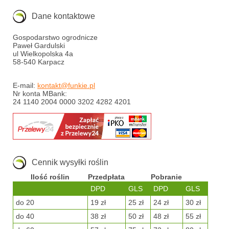
Dane kontaktowe
Gospodarstwo ogrodnicze
Paweł Gardulski
ul Wielkopolska 4a
58-540 Karpacz
E-mail:
kontakt@funkie.pl
Nr konta MBank:
24 1140 2004 0000 3202 4282 4201
Cennik wysyłki roślin
Ilość roślin
Przedpłata
Pobranie
DPD
GLS
DPD
GLS
do 20
19 zł
25 zł
24 zł
30 zł
do 40
38 zł
50 zł
48 zł
55 zł