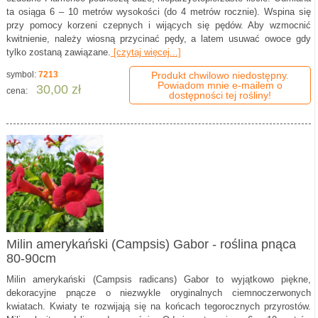
ta osiąga 6 – 10 metrów wysokości (do 4 metrów rocznie). Wspina się
przy pomocy korzeni czepnych i wijących się pędów. Aby wzmocnić
kwitnienie, należy wiosną przycinać pędy, a latem usuwać owoce gdy
tylko zostaną zawiązane.
[czytaj więcej...]
symbol:
7213
Produkt chwilowo niedostępny.
Powiadom mnie e-mailem o
30,00 zł
cena:
dostępności tej rośliny!
Milin amerykański (Campsis) Gabor - roślina pnąca
80-90cm
Milin amerykański (Campsis radicans) Gabor to wyjątkowo piękne,
dekoracyjne pnącze o niezwykle oryginalnych ciemnoczerwonych
kwiatach. Kwiaty te rozwijają się na końcach tegorocznych przyrostów.