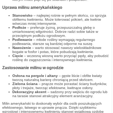
Uprawa milinu amerykańskiego
Stanowisko
– najlepiej rośnie w pełnym słońcu, co sprzyja
obfitemu kwitnieniu. Może tolerować półcień, ale kwitnie
wówczas mniej intensywnie.
Podłoże
– preferuje żyzną, przepuszczalną glebę o
umiarkowanej wilgotności. Dobrze radzi sobie także w
przeciętnym podłożu ogrodowym.
Podlewanie
– młode rośliny wymagają regularnego
podlewania, starsze są bardziej odporne na suszę.
Nawożenie
– warto stosować nawozy wieloskładnikowe
bogate w fosfor i potas, które pobudzają kwitnienie.
Cięcie
– wczesną wiosną warto przyciąć pędy, aby pobudzić
roślinę do zagęszczenia i intensywnego kwitnienia.
Zastosowanie milinu w ogrodzie
Osłona na pergole i altany
– gęste liście i obfite kwiaty
tworzą naturalną barierę chroniącą przed słońcem.
Zielona ściana
– pnącze może porastać ściany budynków,
płoty i trejaże, tworząc efektowne, kwitnące osłony.
Dekoracyjny akcent
– sadzony przy wejściu do ogrodu lub
na tarasie stanowi atrakcyjny element aranżacyjny.
Milin amerykański to doskonały wybór dla osób poszukujących
efektownego, łatwego w uprawie pnącza. Dzięki szybkiemu
wzrostowi i intensywnemu kwitnieniu stanowi wyjątkową ozdobę