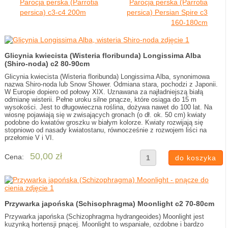
Parocja perska (Parrotia
Parocja perska (Parrotia
persica) c3-c4 200m
persica) Persian Spire c3
160-180cm
Glicynia kwiecista (Wisteria floribunda) Longissima Alba
(Shiro-noda) c2 80-90cm
Glicynia kwiecista (Wisteria floribunda) Longissima Alba, synonimowa
nazwa Shiro-noda lub Snow Shower. Odmiana stara, pochodzi z Japonii.
W Europie dopiero od połowy XIX. Uznawana za najładniejszą białą
odmianę wisterii. Pełne uroku silne pnącze, które osiąga do 15 m
wysokości. Jest to długowieczna roślina, dożywa nawet do 100 lat. Na
wiosnę pojawiają się w zwisających gronach (o dł. ok. 50 cm) kwiaty
podobne do kwiatów groszku w białym kolorze. Kwiaty rozwijają się
stopniowo od nasady kwiatostanu, równocześnie z rozwojem liści na
przełomie V i VI.
50,00 zł
Cena:
Przywarka japońska (Schisophragma) Moonlight c2 70-80cm
Przywarka japońska (Schizophragma hydrangeoides) Moonlight jest
kuzynką hortensji pnącej. Moonlight to wspaniałe, ozdobne i bardzo