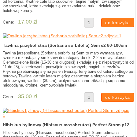
od korzenia. Kwitnie całe lato cudownie i bujnie małym, zwisającymi
kwiatuszkami, które składają się ze szkarłatnej rurki i działek oraz
fioletowej korony.
17,00 zł
Cena:
Tawlina jarzębolistna (Sorbaria sorbifolia) Sem c2 80-100cm
Tawlina jarzębolistna (Sorbaria sorbifolia) Sem to mało wymagający,
szeroko rozrastający się krzew dorastający do ok. 2-2,5 m wysokości.
Ciemnozielone liście (15-30 cm długości) składają się z nieparzystych( od
11 do 25), lancetowych, podwójnie piłkowanych, nagich listeczków.
Pięknie przebarwiają się na jesień tworząc ferię barw od koloru żółtego po
bordowy.Tawlina kwitnie latem między czerwcem a sierpniem bardzo
efektownymi, wielkimi (30 cm), białymi wiechami. Składają się na nie
miododajne, drobne, kremowobiałe kwiatki.
35,00 zł
Cena:
Hibiskus bylinowy (Hibiscus moscheutos) Perfect Storm p12
Hibiskus bylinowy (Hibiscus moscheutos) Perfect Storm odmiana