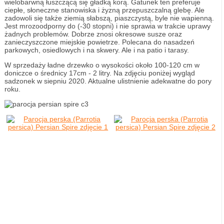
wielobarwną łuszczącą się gładką korą. Gatunek ten preferuje
ciepłe, słoneczne stanowiska i żyzną przepuszczalną glebę. Ale
zadowoli się także ziemią słabszą, piaszczystą, byle nie wapienną.
Jest mrozoodporny do (-30 stopni) i nie sprawia w trakcie uprawy
żadnych problemów. Dobrze znosi okresowe susze oraz
zanieczyszczone miejskie powietrze. Polecana do nasadzeń
parkowych, osiedlowych i na skwery. Ale i na patio i tarasy.
W sprzedaży ładne drzewko o wysokości około 100-120 cm w
doniczce o średnicy 17cm - 2 litry. Na zdjęciu poniżej wygląd
sadzonek w siepniu 2020. Aktualne ulistnienie adekwatne do pory
roku.