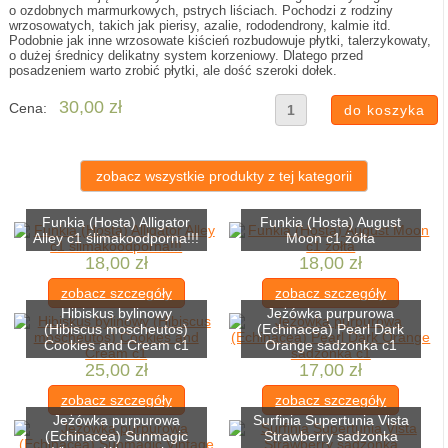
o ozdobnych marmurkowych, pstrych liściach. Pochodzi z rodziny
wrzosowatych, takich jak pierisy, azalie, rododendrony, kalmie itd.
Podobnie jak inne wrzosowate kiścień rozbudowuje płytki, talerzykowaty,
o dużej średnicy delikatny system korzeniowy. Dlatego przed
posadzeniem warto zrobić płytki, ale dość szeroki dołek.
30,00 zł
Cena:
zobacz wszystkie produkty z tej kategorii
Funkia (Hosta) Alligator
Funkia (Hosta) August
Alley c1 ślimakoodporna!!!
Moon c1 żółta
18,00 zł
18,00 zł
zobacz szczegóły
zobacz szczegóły
Hibiskus bylinowy
Jeżówka purpurowa
(Hibiscus moscheutos)
(Echinacea) Pearl Dark
Cookies and Cream c1
Orange sadzonka c1
25,00 zł
17,00 zł
zobacz szczegóły
zobacz szczegóły
Jeżówka purpurowa
Surfinia Supertunia Vista
(Echinacea) Sunmagic
Strawberry sadzonka