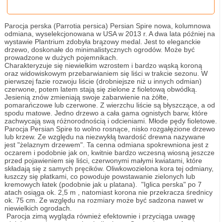
Parocja perska (Parrotia persica) Persian Spire nowa, kolumnowa
odmiana, wyselekcjonowana w USA w 2013 r. A dwa lata później na
wystawie Plantrium zdobyła brązowy medal. Jest to eleganckie
drzewo, doskonałe do minimalistycznych ogrodów. Może być
prowadzone w dużych pojemnikach.
Charakteryzuje się niewielkim wzrostem i bardzo wąską koroną
oraz widowiskowym przebarwianiem się liści w trakcie sezonu. W
pierwszej fazie rozwoju liście (drobniejsze niż u innych odmian)
czerwone, potem latem stają się zielone z fioletową obwódką.
Jesienią znów zmieniają swoje zabarwienie na żółte,
pomarańczowe lub czerwone. Z wierzchu liście są błyszczące, a od
spodu matowe. Jedno drzewo a cała gama ognistych barw, które
zachwycają swą różnorodnością i odcieniami. Młode pędy fioletowe.
Parocja Persian Spire to wolno rosnące, nisko rozgałęzione drzewo
lub krzew. Ze względu na niezwykłą twardość drewna nazywane
jest "żelaznym drzewem". Ta cenna odmiana spokrewniona jest z
oczarem i podobnie jak on, kwitnie bardzo wczesną wiosną jeszcze
przed pojawieniem się liści, czerwonymi małymi kwiatami, które
składają się z samych pręcików. Oliwkowozielona kora tej odmiany,
łuszczy się płatkami, co powoduje powstawanie zielonych lub
kremowych łatek (podobnie jak u platana). "Iglica perska" po 7
atach osiąga ok. 2,5 m , natomiast korona nie przekracza średnicy
ok. 75 cm. Ze względu na rozmiary może być sadzona nawet w
niewielkich ogrodach.
Parocja zimą wygląda również efektownie i przyciąga uwagę