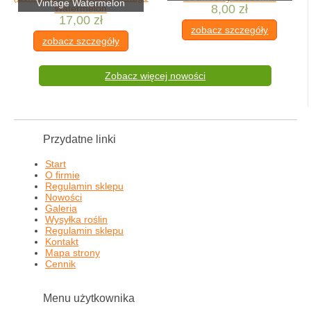
Vintage Watermelon
8,00 zł
17,00 zł
zobacz szczegóły
zobacz szczegóły
Zobacz więcej nowości
Przydatne linki
Start
O firmie
Regulamin sklepu
Nowości
Galeria
Wysyłka roślin
Regulamin sklepu
Kontakt
Mapa strony
Cennik
Menu użytkownika