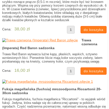
szybko rosnące pnącze (0,5-1 m rocznie), które może być też krzewem
płożącym. Wspina się przy pomocy korzeni czepnych do wysokości ok. 6
m. W czasie kwitnienia (czerwiec, lipiec) przyozdobiona jest dziesiątkami
koronkowych, białych kwiatostanów, które składają się z dwojakiego
rodzaju małych kwiatków. Główną ozdobę stanowią duże (3-5 cm) białe
działki kwiatów płonnych w kształcie serduszek
38,00 zł
Cena:
Trawa
czerwona
(Imperata) Red Baron sadzonka
Trawa Red Baron wytwarza luźne kępy, płaskich, wąskich, sztywno
wzniesionych liści. Pierwotnie liście mają kolor soczysto zielony, latem
przebarwiają się na krwisty, czerwony kolor, czym przykuwają uwagę.
16,00 zł
Cena:
Fuksja magellańska (fuchsia) mrozoodporna Riccartonii 20-
30cm sadzonka
Fuksja magellańska, fuchsia magellanica "Riccartonii" - to wyjątek wśród
fuksji. Jedyna, która nadaje się do całorocznej uprawy w polskich
ogrodach. Część nadziemna przemarznie, natomiast wiosną odbuduje się