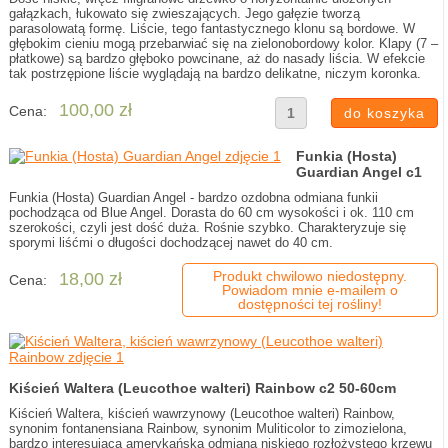
gałązkach, łukowato się zwieszających. Jego gałęzie tworzą
parasolowatą formę. Liście, tego fantastycznego klonu są bordowe. W
głębokim cieniu mogą przebarwiać się na zielonobordowy kolor. Klapy (7 –
płatkowe) są bardzo głęboko powcinane, aż do nasady liścia. W efekcie
tak postrzępione liście wyglądają na bardzo delikatne, niczym koronka.
100,00 zł
Cena:
Funkia (Hosta)
Guardian Angel c1
Funkia (Hosta) Guardian Angel - bardzo ozdobna odmiana funkii
pochodząca od Blue Angel. Dorasta do 60 cm wysokości i ok. 110 cm
szerokości, czyli jest dość duża. Rośnie szybko. Charakteryzuje się
sporymi liśćmi o długości dochodzącej nawet do 40 cm.
Produkt chwilowo niedostępny.
18,00 zł
Cena:
Powiadom mnie e-mailem o
dostępności tej rośliny!
Kiścień Waltera (Leucothoe walteri) Rainbow c2 50-60cm
Kiścień Waltera, kiścień wawrzynowy (Leucothoe walteri) Rainbow,
synonim fontanensiana Rainbow, synonim Muliticolor to zimozielona,
bardzo interesująca amerykańska odmiana niskiego rozłożystego krzewu