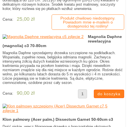
dorastająca do 120 cm. Szczyci się ogromnymi (20-25 cm) kwiatami o
delikatnym różowym kolorze. Środek kwiatu jest malinowy, soczysty
kolor, który rozlewa się po płatkach wzdłuż unerwienia.
Produkt chwilowo niedostępny.
25,00 zł
Cena:
Powiadom mnie e-mailem o
dostępności tej rośliny!
Magnolia Daphne
rewelacyjna
(magnolia) c3 70-80cm
Magnolia Daphne sprzedajemy drzewka szczepione na podkładkach.
Wspaniała, zupełnie nowa, belgijska odmiana magnolii. Zachwyca
intensywną żółcią dużych kwiatów wzniesionych ku górze. Okres
kwitnienia przypada na przełom kwietnia i maja. Dzięki niewielkim
rozmiarom znajdzie się dla niej miejsce w każdym ogrodzie. Rośnie dość
wolno, po kilkunastu latach dorasta do 5 m wysokości i 4 m szerokości.
Liście pojawiają sie w trakcie kwitnienia. Są duże, eliptyczne,
ciemnozielone, ozdobne przez cały sezon.
90,00 zł
Cena:
Klon palmowy (Acer palm.) Dissectum Garnet 50-60cm c3
Dość niskie, wręcz filigranowe drzewko o horyzontalnie ułożonych