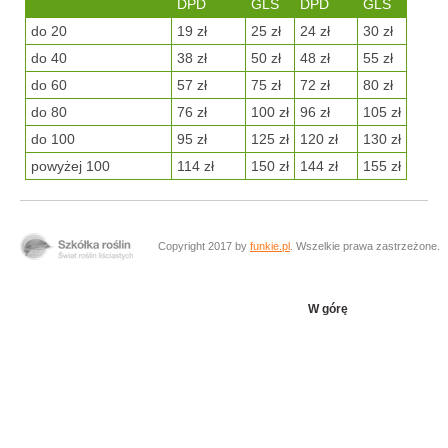
DPD
GLS
DPD
GLS
do 20
19 zł
25 zł
24 zł
30 zł
do 40
38 zł
50 zł
48 zł
55 zł
do 60
57 zł
75 zł
72 zł
80 zł
do 80
76 zł
100 zł
96 zł
105 zł
do 100
95 zł
125 zł
120 zł
130 zł
powyżej 100
114 zł
150 zł
144 zł
155 zł
Copyright 2017 by
funkie.pl
. Wszelkie prawa zastrzeżone.
W górę