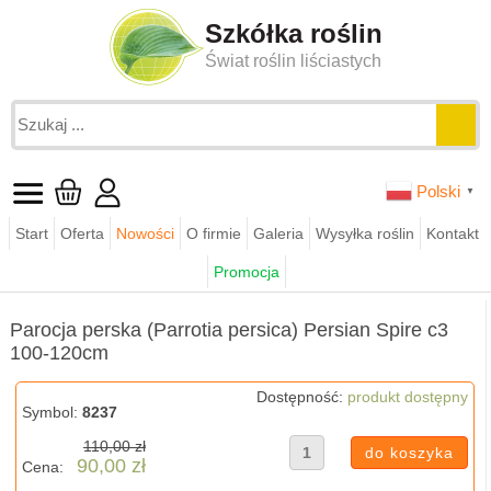
Szkółka roślin
Świat roślin liściastych
Polski
▼
Start
Oferta
Nowości
O firmie
Galeria
Wysyłka roślin
Kontakt
Jesteś tutaj:
funkie.pl
sklep
ogrodowe rarytasy
Promocja
Parocja perska (Parrotia persica) Persian Spire c3 100-120cm
Parocja perska (Parrotia persica) Persian Spire c3
100-120cm
Dostępność:
produkt dostępny
Symbol:
8237
110,00 zł
90,00 zł
Cena: