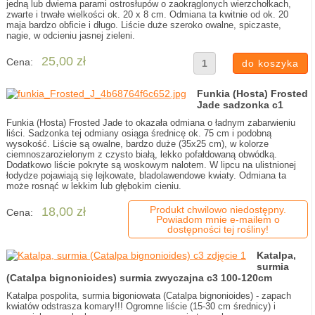
jedną lub dwiema parami ostrosłupów o zaokrąglonych wierzchołkach,
zwarte i trwałe wielkości ok. 20 x 8 cm. Odmiana ta kwitnie od ok. 20
maja bardzo obficie i długo. Liście duże szeroko owalne, spiczaste,
nagie, w odcieniu jasnej zieleni.
25,00 zł
Cena:
Funkia (Hosta) Frosted
Jade sadzonka c1
Funkia (Hosta) Frosted Jade to okazała odmiana o ładnym zabarwieniu
liści. Sadzonka tej odmiany osiąga średnicę ok. 75 cm i podobną
wysokość. Liście są owalne, bardzo duże (35x25 cm), w kolorze
ciemnoszarozielonym z czysto białą, lekko pofałdowaną obwódką.
Dodatkowo liście pokryte są woskowym nalotem. W lipcu na ulistnionej
łodydze pojawiają się lejkowate, bladolawendowe kwiaty. Odmiana ta
może rosnąć w lekkim lub głębokim cieniu.
Produkt chwilowo niedostępny.
18,00 zł
Cena:
Powiadom mnie e-mailem o
dostępności tej rośliny!
Katalpa,
surmia
(Catalpa bignonioides) surmia zwyczajna c3 100-120cm
Katalpa pospolita, surmia bigoniowata (Catalpa bignonioides) - zapach
kwiatów odstrasza komary!!! Ogromne liście (15-30 cm średnicy) i