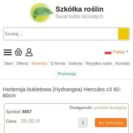
Szkółka roślin
Świat roślin liściastych
Polski
▼
Start
Oferta
Nowości
O firmie
Galeria
Wysyłka roślin
Kontakt
Jesteś tutaj:
funkie.pl
sklep
hortensje
Promocja
Hortensja bukietowa (Hydrangea) Hercules c3 60-80cm
Hortensja bukietowa (Hydrangea) Hercules c3 60-
80cm
Dostępność:
produkt dostępny
Symbol:
8857
35,00 zł
Cena: