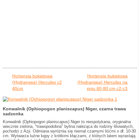
Hortensja bukietowa
Hortensja bukietowa
(Hydrangea) Hercules c2
(Hydrangea) Hercules na
40cm
pniu 60-80 cm c2-c3
Konwalnik (Ophiopogon planiscapus) Niger, czarna trawa
sadzonka
Konwalnik (Ophiopogon planiscapus) Niger to niespotykana, oryginalna
wiecznie zielona, "trawopodobna" bylina należąca do rodziny liliowatych,
pochodzi z Azji. Odmiana wyróżnia się niemal czarnymi liśćmi o dł. 10-30
cm. Wytwarza luźne kępy z krótkimi kłączami, z których latem wyrastają