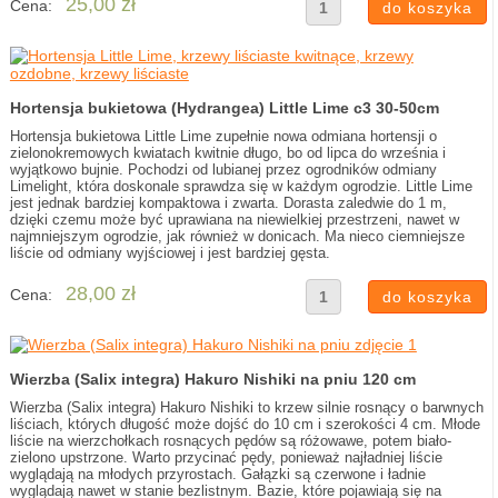
25,00 zł
Cena:
Hortensja bukietowa (Hydrangea) Little Lime c3 30-50cm
Hortensja bukietowa Little Lime zupełnie nowa odmiana hortensji o
zielonokremowych kwiatach kwitnie długo, bo od lipca do września i
wyjątkowo bujnie. Pochodzi od lubianej przez ogrodników odmiany
Limelight, która doskonale sprawdza się w każdym ogrodzie. Little Lime
jest jednak bardziej kompaktowa i zwarta. Dorasta zaledwie do 1 m,
dzięki czemu może być uprawiana na niewielkiej przestrzeni, nawet w
najmniejszym ogrodzie, jak również w donicach. Ma nieco ciemniejsze
liście od odmiany wyjściowej i jest bardziej gęsta.
28,00 zł
Cena:
Wierzba (Salix integra) Hakuro Nishiki na pniu 120 cm
Wierzba (Salix integra) Hakuro Nishiki to krzew silnie rosnący o barwnych
liściach, których długość może dojść do 10 cm i szerokości 4 cm. Młode
liście na wierzchołkach rosnących pędów są różowawe, potem biało-
zielono upstrzone. Warto przycinać pędy, ponieważ najładniej liście
wyglądają na młodych przyrostach. Gałązki są czerwone i ładnie
wyglądają nawet w stanie bezlistnym. Bazie, które pojawiają się na