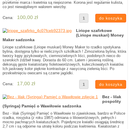
przełomie marca i kwietnia są niepozorne. Korona jest regularnie kulista,
co jest niewątpliwym walorem wierzby.
100,00 zł
Cena:
Liriope szafirkowe
(Liriope muskari) Money
Maker sadzonka
Liriope szafirkowe (Liriope muskari) Money Maker to rzadko spotykana
bylina, dostępna tylko w nielicznych szkółkach ! Zimozielona bylina, która
tworzy kępy językowatych, ciemnozielonych liści, podobnych nieco do
szerokich źdźbeł trawy. Dorasta do 60 cm. Latem i jesienią rośliną
dekorują gęste kwiatostany fioletoworóżowych, kuleczkowatych kwiatów.
Ich jaskrawy kolor pięknie kontrastuje z nasyconą zielenią liści. Po
przekwitnięciu owocami są czarne jagódki.
17,00 zł
Cena:
Bez - lilak
pospolity
(Syringa) Pamięć o Wawiłowie sadzonka
Bez - lilak (Syringa) Pamięć o Wawiłowie to zjawiskowa, bardzo w Polsce
rzadka, rosyjska (z roku 1987) odmiana o lilioworóżowych, pełnych i
mocno pachnących kwiatuszkach. Pojedyncze kwiatki osiągają średnicę
2,7 cm i są odporne na utratę koloru podczas kwitnienia. Kwiatostan z