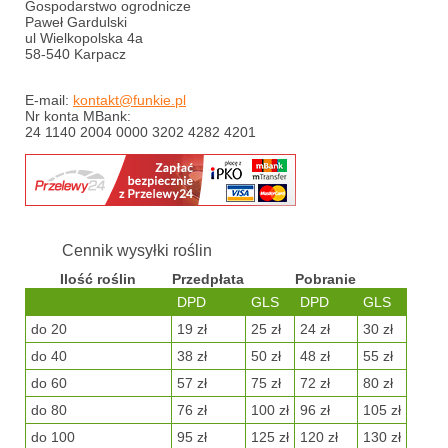
Gospodarstwo ogrodnicze
Paweł Gardulski
ul Wielkopolska 4a
58-540 Karpacz
E-mail:
kontakt@funkie.pl
Nr konta MBank:
24 1140 2004 0000 3202 4282 4201
Cennik wysyłki roślin
Ilość roślin
Przedpłata
Pobranie
DPD
GLS
DPD
GLS
do 20
19 zł
25 zł
24 zł
30 zł
do 40
38 zł
50 zł
48 zł
55 zł
do 60
57 zł
75 zł
72 zł
80 zł
do 80
76 zł
100 zł
96 zł
105 zł
do 100
95 zł
125 zł
120 zł
130 zł