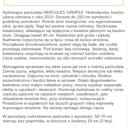
Hydrangea paniculata HERCULES 'GRHP14'. Holenderska, bardzo
udana odmiana z roku 2019. Dorasta do 150 cm wysokości i
podobnej szerokości. Rośnie dość energicznie, ma wyprostowane,
silne, grube pędy. Stąd też pewnie nazwa odmiany. Stożkowate
kwiatostany, składające się wyłącznie z kwiatów płonnych są bardzo
duże. Osiągają nawet 40 cm. Kwiatostan jest gruby i pękaty.
Kwitnienie rozpoczyna się w lipcu i trwa do końca września.
Początkowo limonkowozielone, potem stają się białe, ale czubki
pozostają zielonkawe. Pod koniec lata różowieją. Jesienią, kiedy
kwiatostany zasychają na krzewie są również bardzo ozdobne.
Liście owalne, ciemnozielone, po obu stronach szorstko owłosione.
Wymagania uprawowe ma takie same jak inne z rodziny paniculata.
Ziemia żyzna, wilgotna, lekko kwaśna. Miejsce słoneczne lub lekko
zacieninione. Odporna na mróz, szkodniki i choroby. Roślina
wszechstronna i bardzo łatwa w uprawie. Dzięki długotrwałemu
kwitnieniu oraz małym nakładom pracy, można uzyskac wspaniałe
efekty w ogrodach i skwerach. Hortensje bukietowe to rośliny coraz
częściej sadzone na rabatach miejskich, osiedlowych, jako
obsadzenie terenów firm, przy marketach, restauracjach.
Posadzone w szpalerach lub dużych grupach robią naprawdę
imponujące wrażenie. Na wiosnę wymaga silnego cięcia.
W sprzedaży rozkrzewiona sadzonka o wysokości 50-70 cm
mierząc bez pojemnika, w doniczce o średnicy 19 cm (3 litry).