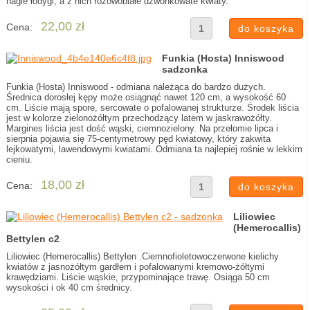
nagie łodygi, a z nich różowobiałe dzwonkowate kwiaty.
22,00 zł
Cena:
Funkia (Hosta) Inniswood
sadzonka
Funkia (Hosta) Inniswood - odmiana należąca do bardzo dużych.
Średnica dorosłej kępy może osiągnąć nawet 120 cm, a wysokość 60
cm. Liście mają spore, sercowate o pofalowanej strukturze. Środek liścia
jest w kolorze zielonożółtym przechodzący latem w jaskrawożółty.
Margines liścia jest dość wąski, ciemnozielony. Na przełomie lipca i
sierpnia pojawia się 75-centymetrowy pęd kwiatowy, który zakwita
lejkowatymi, lawendowymi kwiatami. Odmiana ta najlepiej rośnie w lekkim
cieniu.
18,00 zł
Cena:
Liliowiec
(Hemerocallis)
Bettylen c2
Liliowiec (Hemerocallis) Bettylen .Ciemnofioletowoczerwone kielichy
kwiatów z jasnożółtym gardłem i pofalowanymi kremowo-żółtymi
krawędziami. Liście wąskie, przypominające trawę. Osiąga 50 cm
wysokości i ok 40 cm średnicy.