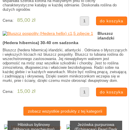
wspaniała szeroka korona na masywnym pniu to cechy
charakterystyczne katalpy w każdej odmianie. Doskonała roślina do
dużych ogrodów.
85,00 zł
Cena:
Bluszcz
irlandzki
(Hedera hibernica) 30-40 cm sadzonka
Bluszcz (hedera hibernica) irlandzki, atlantycki . Odmiana o błyszczących
i większych liściach niż bluszcz pospolity. Bluszcz to lubiana roślina do
wszechstronnego zastosowania. Jej niewątpliwym walorem jest
odporność na mróz oraz wszelkie szkodniki i choroby. Jest to roślina
zimozielona, długowieczna i właściwie bezobsługowa. Radzi sobie na
każdej glebie i w każdych warunkach. Może być rośliną pnącą, zwisającą
i zadrniającą i okrywową. Dzięki swoim minikorzonkom wczepia się w
murki, pnie i ściany, dzięki czemu może obrosnąć dwupiętrowy dom.
15,00 zł
Cena:
zobacz wszystkie produkty z tej kategorii
Hibiskus bylinowy
Jeżówka purpurowa
(Hibiscus moscheutos)
(Echinacea) Pearl Dark