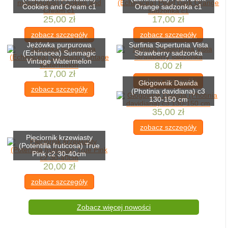
Cookies and Cream c1
Orange sadzonka c1
25,00 zł
17,00 zł
zobacz szczegóły
zobacz szczegóły
Jeżówka purpurowa
Surfinia Supertunia Vista
(Echinacea) Sunmagic
Strawberry sadzonka
Vintage Watermelon
8,00 zł
17,00 zł
zobacz szczegóły
Głogownik Dawida
zobacz szczegóły
(Photinia davidiana) c3
130-150 cm
35,00 zł
zobacz szczegóły
Pięciornik krzewiasty
(Potentilla fruticosa) True
Pink c2 30-40cm
20,00 zł
zobacz szczegóły
Zobacz więcej nowości