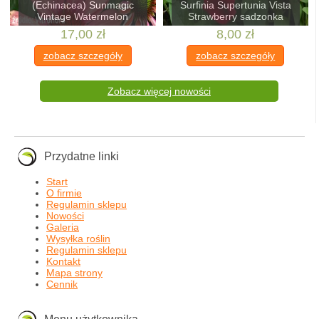
(Echinacea) Sunmagic
Surfinia Supertunia Vista
Vintage Watermelon
Strawberry sadzonka
17,00 zł
8,00 zł
zobacz szczegóły
zobacz szczegóły
Zobacz więcej nowości
Przydatne linki
Start
O firmie
Regulamin sklepu
Nowości
Galeria
Wysyłka roślin
Regulamin sklepu
Kontakt
Mapa strony
Cennik