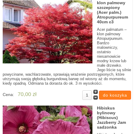
klon palmowy
szczepiony
(Acer palm.)
Atropurpureum
40cm c3
Acer palmatum –
klon palmowy
Atropurpureum.
Bardzo
malowniczy,
ostatnio
niesamowicie
modny krzew lub
małe drzewko.
Jego liście są silnie
powycinane, wachlarzowate, sprawiają wrażenie postrzępionych, które
utrzymują swoją głęboką burgundową barwę od wiosny aż do momentu,
kiedy opadną. Odmiana ta dorasta do ok. 3 m wysokości.
70,00 zł
Cena:
Hibiskus
bylinowy
(Hibiscus)
Jazzberry Jam
sadzonka