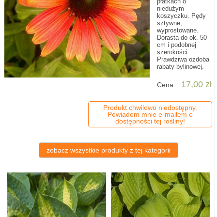
płatkach o
niedużym
koszyczku. Pędy
sztywne,
wyprostowane.
Dorasta do ok. 50
cm i podobnej
szerokości.
Prawdziwa ozdoba
rabaty bylinowej.
17,00 zł
Cena:
Produkt chwilowo niedostępny.
Powiadom mnie e-mailem o
dostępności tej rośliny!
zobacz wszystkie produkty z tej kategorii