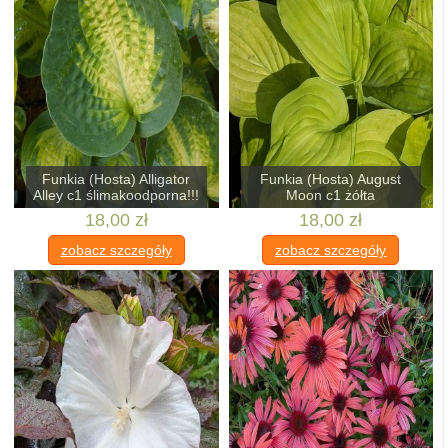
Funkia (Hosta) Alligator
Funkia (Hosta) August
Alley c1 ślimakoodporna!!!
Moon c1 żółta
18,00 zł
18,00 zł
zobacz szczegóły
zobacz szczegóły