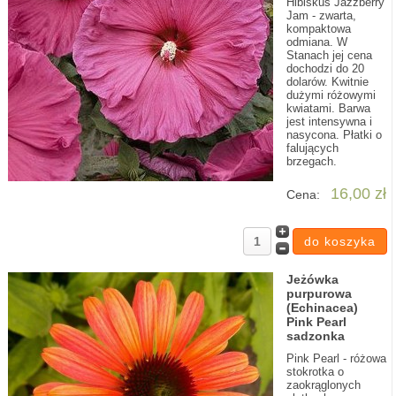
Hibiskus Jazzberry
Jam - zwarta,
kompaktowa
odmiana. W
Stanach jej cena
dochodzi do 20
dolarów. Kwitnie
dużymi różowymi
kwiatami. Barwa
jest intensywna i
nasycona. Płatki o
falujących
brzegach.
16,00 zł
Cena:
Jeżówka
purpurowa
(Echinacea)
Pink Pearl
sadzonka
Pink Pearl - różowa
stokrotka o
zaokrąglonych