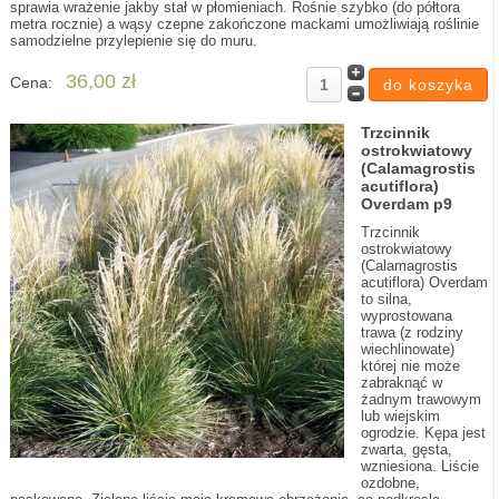
sprawia wrażenie jakby stał w płomieniach. Rośnie szybko (do półtora
metra rocznie) a wąsy czepne zakończone mackami umożliwiają roślinie
samodzielne przylepienie się do muru.
36,00 zł
Cena:
Trzcinnik
ostrokwiatowy
(Calamagrostis
acutiflora)
Overdam p9
Trzcinnik
ostrokwiatowy
(Calamagrostis
acutiflora) Overdam
to silna,
wyprostowana
trawa (z rodziny
wiechlinowate)
której nie może
zabraknąć w
żadnym trawowym
lub wiejskim
ogrodzie. Kępa jest
zwarta, gęsta,
wzniesiona. Liście
ozdobne,