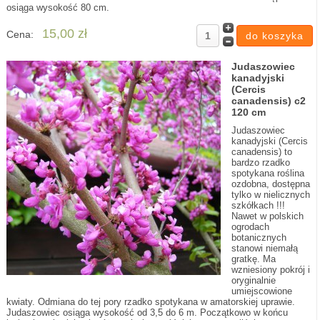
osiąga wysokość 80 cm.
15,00 zł
Cena:
Judaszowiec
kanadyjski
(Cercis
canadensis) c2
120 cm
Judaszowiec
kanadyjski (Cercis
canadensis) to
bardzo rzadko
spotykana roślina
ozdobna, dostępna
tylko w nielicznych
szkółkach !!!
Nawet w polskich
ogrodach
botanicznych
stanowi niemałą
gratkę. Ma
wzniesiony pokrój i
oryginalnie
umiejscowione
kwiaty. Odmiana do tej pory rzadko spotykana w amatorskiej uprawie.
Judaszowiec osiąga wysokość od 3,5 do 6 m. Początkowo w końcu