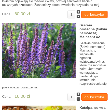
kwietnia pojawiają się różowe kwiaty, później sercowate liście o
rozwartych czubkach. Zasadniczy okres kwitnienia przypada na maj.
60,00 zł
Cena:
Szałwia
omszona (Salvia
nemorosa)
Mainacht c2
Szałwia omszona
(Salvia nemorosa)
Mainacht to
wspaniała,
zgrabna,
wdzięczna bylina,
która ma mnóstwo
zalet. Jest mało
wymagająca,
bardzo długo
kwitnie, nie
rozprzestrzenia się
poza obszar posadzenia.
16,00 zł
Cena:
Katalpa, surmia