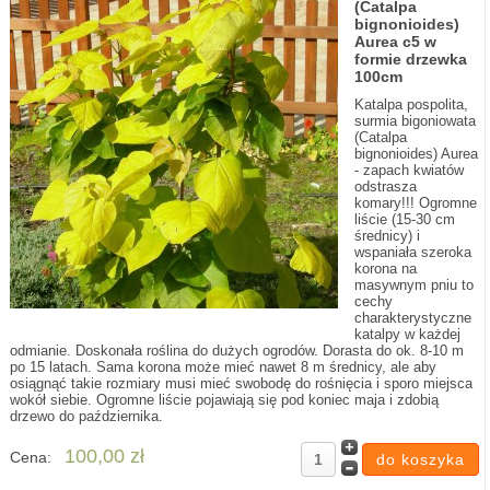
(Catalpa
bignonioides)
Aurea c5 w
formie drzewka
100cm
Katalpa pospolita,
surmia bigoniowata
(Catalpa
bignonioides) Aurea
- zapach kwiatów
odstrasza
komary!!! Ogromne
liście (15-30 cm
średnicy) i
wspaniała szeroka
korona na
masywnym pniu to
cechy
charakterystyczne
katalpy w każdej
odmianie. Doskonała roślina do dużych ogrodów. Dorasta do ok. 8-10 m
po 15 latach. Sama korona może mieć nawet 8 m średnicy, ale aby
osiągnąć takie rozmiary musi mieć swobodę do rośnięcia i sporo miejsca
wokół siebie. Ogromne liście pojawiają się pod koniec maja i zdobią
drzewo do października.
100,00 zł
Cena: