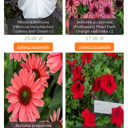
Hibiskus bylinowy
Jeżówka purpurowa
(Hibiscus moscheutos)
(Echinacea) Pearl Dark
Cookies and Cream c1
Orange sadzonka c1
25,00 zł
17,00 zł
zobacz szczegóły
zobacz szczegóły
Jeżówka purpurowa