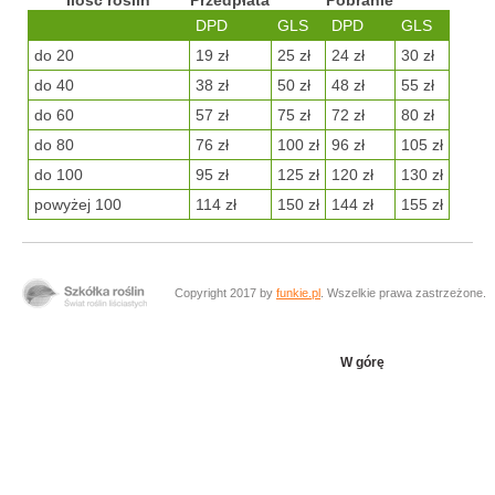
Ilość roślin
Przedpłata
Pobranie
DPD
GLS
DPD
GLS
do 20
19 zł
25 zł
24 zł
30 zł
do 40
38 zł
50 zł
48 zł
55 zł
do 60
57 zł
75 zł
72 zł
80 zł
do 80
76 zł
100 zł
96 zł
105 zł
do 100
95 zł
125 zł
120 zł
130 zł
powyżej 100
114 zł
150 zł
144 zł
155 zł
Copyright 2017 by
funkie.pl
. Wszelkie prawa zastrzeżone.
W górę