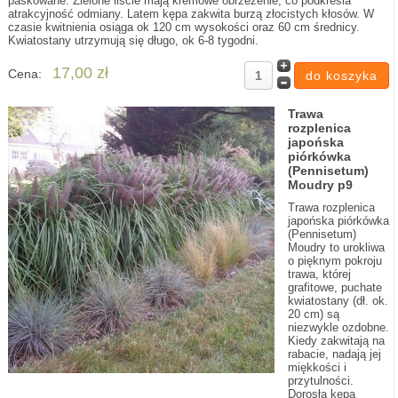
paskowane. Zielone liście mają kremowe obrzeżenie, co podkresla
atrakcyjność odmiany. Latem kępa zakwita burzą złocistych kłosów. W
czasie kwitnienia osiąga ok 120 cm wysokości oraz 60 cm średnicy.
Kwiatostany utrzymują się długo, ok 6-8 tygodni.
17,00 zł
Cena:
Trawa
rozplenica
japońska
piórkówka
(Pennisetum)
Moudry p9
Trawa rozplenica
japońska piórkówka
(Pennisetum)
Moudry to urokliwa
o pięknym pokroju
trawa, której
grafitowe, puchate
kwiatostany (dł. ok.
20 cm) są
niezwykle ozdobne.
Kiedy zakwitają na
rabacie, nadają jej
miękkości i
przytulności.
Dorosła kępa