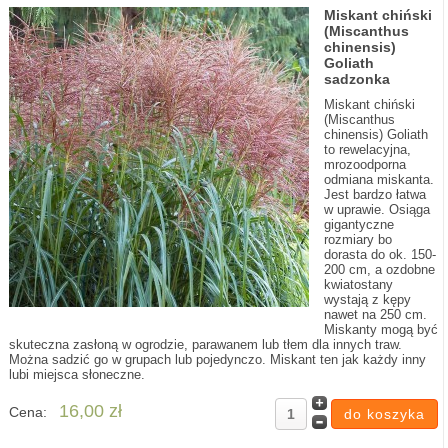
Miskant chiński
(Miscanthus
chinensis)
Goliath
sadzonka
Miskant chiński
(Miscanthus
chinensis) Goliath
to rewelacyjna,
mrozoodporna
odmiana miskanta.
Jest bardzo łatwa
w uprawie. Osiąga
gigantyczne
rozmiary bo
dorasta do ok. 150-
200 cm, a ozdobne
kwiatostany
wystają z kępy
nawet na 250 cm.
Miskanty mogą być
skuteczna zasłoną w ogrodzie, parawanem lub tłem dla innych traw.
Można sadzić go w grupach lub pojedynczo. Miskant ten jak każdy inny
lubi miejsca słoneczne.
16,00 zł
Cena: