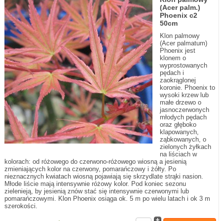
(Acer palm.)
Phoenix c2
50cm
Klon palmowy
(Acer palmatum)
Phoenix jest
klonem o
wyprostowanych
pędach i
zaokrąglonej
koronie. Phoenix to
wysoki krzew lub
małe drzewo o
jasnoczerwonych
młodych pędach
oraz głęboko
klapowanych,
ząbkowanych, o
zielonych żyłkach
na liściach w
kolorach: od różowego do czerwono-różowego wiosną a jesienią
zmieniających kolor na czerwony, pomarańczowy i żółty. Po
nieznacznych kwiatach wiosną pojawiają się skrzydlate strąki nasion.
Młode liście mają intensywnie różowy kolor. Pod koniec sezonu
zielenieją, by jesienią znów stać się intensywnie czerwonymi lub
pomarańczowymi. Klon Phoenix osiąga ok. 5 m po wielu latach i ok 3 m
szerokości.