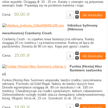
silnie wypukłe. Osiągają dł. 10 - 15 cm. Kwiaty z zewnątrz są purpurowe,
wewnątrz białe. Pojawiają się na przełomie kwietnia i maja.
50,00 zł
Cena:
hibiskus bylinowy
(Hibiscus
moscheutos) Cranberry Crush
Cranberry Crush - to zupełnie nowa fantastyczna odmiana. Kwiaty
osiągają 20 cm średnicy i są krwistoczerwone. Kwitną od lipca do
października. Dorasta do 80 cm wys. Kępa jest gęsta i zwarta.
25,00 zł
Cena:
Funkia (Hosta) Alex
Summers sadzonka
c1
Funkia (Hosta) Alex Summers wspaniała, bardzo rzadka i poszukiwana
odmiana. Pochodzi od Gold Regal. Należy do bardzo dużych host.
Dorosłe egzemplarze osiągają ok. 80 cm wysokości i ok. 150 cm
średnicy. Charakteryzuje się rzadko spotykanym, ładnym zabarwieniem.
Zielononiebieski rozległy środek otacza nieregularny seledynowokremowy
brzeg. Długość liścia ok. 23 cm. Szerokość to ok. 18 cm.
18,00 zł
Cena: