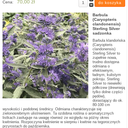
70,00 zł
Cena:
Barbula
(Caryopteris
clandonensis)
Sterling Silver
sadzonka
Barbula klandońska
(Caryopteris
clandonensis)
Sterling Silver to
zupełnie nowa,
trudno dostępna
odmiana o
efektownym,
ładnym, kulistym
pokroju. Sterling
Silver to niewielki
półkrzew (drewnieją
tylko dolne części
pędów),
dorastający do ok.
80-100 cm
wysokości i podobnej średnicy. Odmiana charakteryzuje się
zielonosrebrnym ulistnieniem. Ta ozdobna roślina o aromatycznych
listkach zasługuje na uwagę również ze względu na późny okres
kwitnienia. Rozpoczyna kwitnienie w sierpniu i kwitnie na tegorocznych
przyrostach do października.