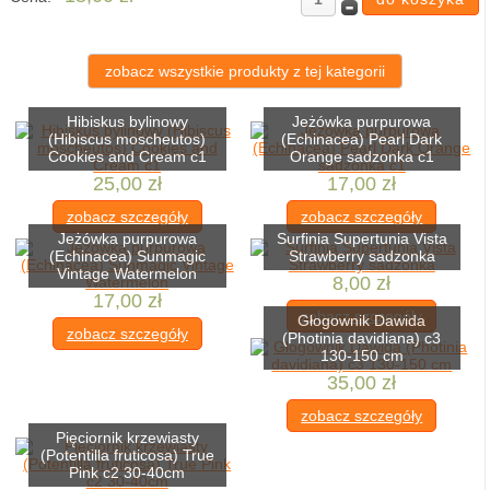
zobacz wszystkie produkty z tej kategorii
Hibiskus bylinowy
Jeżówka purpurowa
(Hibiscus moscheutos)
(Echinacea) Pearl Dark
Cookies and Cream c1
Orange sadzonka c1
25,00 zł
17,00 zł
zobacz szczegóły
zobacz szczegóły
Jeżówka purpurowa
Surfinia Supertunia Vista
(Echinacea) Sunmagic
Strawberry sadzonka
Vintage Watermelon
8,00 zł
17,00 zł
zobacz szczegóły
Głogownik Dawida
zobacz szczegóły
(Photinia davidiana) c3
130-150 cm
35,00 zł
zobacz szczegóły
Pięciornik krzewiasty
(Potentilla fruticosa) True
Pink c2 30-40cm