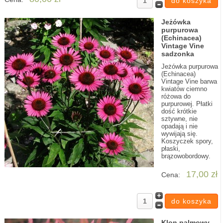
Jeżówka
purpurowa
(Echinacea)
Vintage Vine
sadzonka
Jeżówka purpurowa
(Echinacea)
Vintage Vine barwa
kwiatów ciemno
różowa do
purpurowej. Płatki
dość krótkie
sztywne, nie
opadają i nie
wywijają się.
Koszyczek spory,
płaski,
brązowobordowy.
17,00 zł
Cena:
Klon palmowy