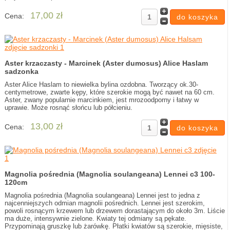
17,00 zł
Cena:
Aster krzaczasty - Marcinek (Aster dumosus) Alice Haslam
sadzonka
Aster Alice Haslam to niewielka bylina ozdobna. Tworzący ok.30-
centymetrowe, zwarte kępy, które szerokie mogą być nawet na 60 cm.
Aster, zwany popularnie marcinkiem, jest mrozoodporny i łatwy w
uprawie. Może rosnąć słońcu lub półcieniu.
13,00 zł
Cena:
Magnolia pośrednia (Magnolia soulangeana) Lennei c3 100-
120cm
Magnolia pośrednia (Magnolia soulangeana) Lennei jest to jedna z
najcenniejszych odmian magnolii pośrednich. Lennei jest szerokim,
powoli rosnącym krzewem lub drzewem dorastającym do około 3m. Liście
ma duże, intensywnie zielone. Kwiaty tej odmiany są pękate.
Przypominają gruszkę lub żarówkę. Płatki kwiatów są szerokie, mięsiste,