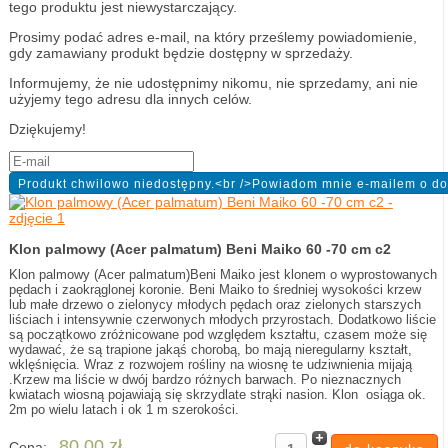
tego produktu jest niewystarczający.
Prosimy podać adres e-mail, na który prześlemy powiadomienie,
gdy zamawiany produkt będzie dostępny w sprzedaży.
Informujemy, że nie udostępnimy nikomu, nie sprzedamy, ani nie
użyjemy tego adresu dla innych celów.
Dziękujemy!
Klon palmowy (Acer palmatum) Beni Maiko 60 -70 cm c2
Klon palmowy (Acer palmatum)Beni Maiko jest klonem o wyprostowanych
pędach i zaokrąglonej koronie. Beni Maiko to średniej wysokości krzew
lub małe drzewo o zielonycy młodych pędach oraz zielonych starszych
liściach i intensywnie czerwonych młodych przyrostach. Dodatkowo liście
są początkowo zróżnicowane pod względem kształtu, czasem może się
wydawać, że są trapione jakąś chorobą, bo mają nieregularny kształt,
wklęśnięcia. Wraz z rozwojem rośliny na wiosnę te udziwnienia mijają
.Krzew ma liście w dwój bardzo różnych barwach. Po nieznacznych
kwiatach wiosną pojawiają się skrzydlate strąki nasion. Klon osiąga ok.
2m po wielu latach i ok 1 m szerokości.
80,00 zł
Cena: