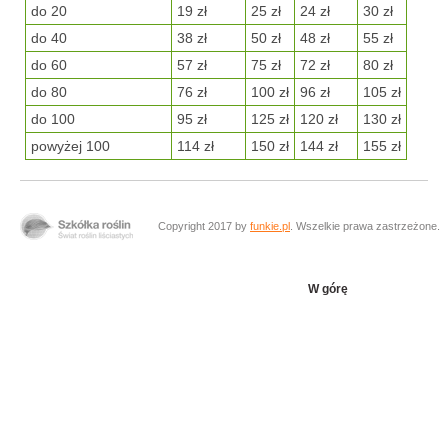
do 20
19 zł
25 zł
24 zł
30 zł
do 40
38 zł
50 zł
48 zł
55 zł
do 60
57 zł
75 zł
72 zł
80 zł
do 80
76 zł
100 zł
96 zł
105 zł
do 100
95 zł
125 zł
120 zł
130 zł
powyżej 100
114 zł
150 zł
144 zł
155 zł
Copyright 2017 by
funkie.pl
. Wszelkie prawa zastrzeżone.
W górę