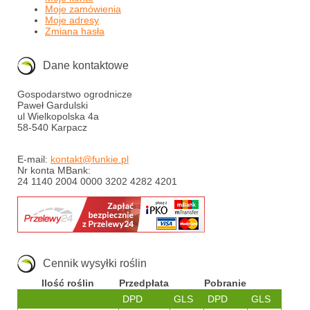
Moje zamówienia
Moje adresy
Zmiana hasła
Dane kontaktowe
Gospodarstwo ogrodnicze
Paweł Gardulski
ul Wielkopolska 4a
58-540 Karpacz
E-mail:
kontakt@funkie.pl
Nr konta MBank:
24 1140 2004 0000 3202 4282 4201
Cennik wysyłki roślin
Ilość roślin
Przedpłata
Pobranie
DPD
GLS
DPD
GLS