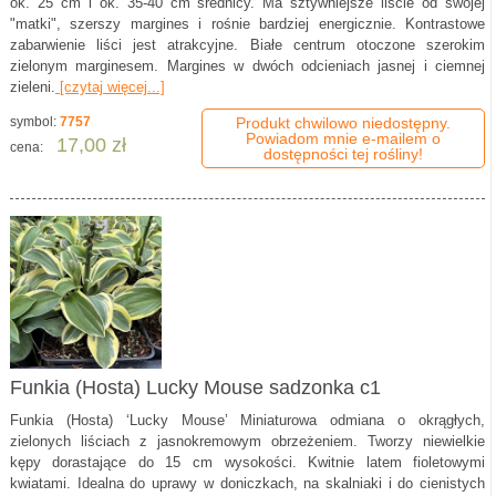
ok. 25 cm i ok. 35-40 cm średnicy. Ma sztywniejsze liście od swojej
"matki", szerszy margines i rośnie bardziej energicznie. Kontrastowe
zabarwienie liści jest atrakcyjne. Białe centrum otoczone szerokim
zielonym marginesem. Margines w dwóch odcieniach jasnej i ciemnej
zieleni.
[czytaj więcej...]
symbol:
7757
Produkt chwilowo niedostępny.
Powiadom mnie e-mailem o
17,00 zł
cena:
dostępności tej rośliny!
Funkia (Hosta) Lucky Mouse sadzonka c1
Funkia (Hosta) ‘Lucky Mouse’ Miniaturowa odmiana o okrągłych,
zielonych liściach z jasnokremowym obrzeżeniem. Tworzy niewielkie
kępy dorastające do 15 cm wysokości. Kwitnie latem fioletowymi
kwiatami. Idealna do uprawy w doniczkach, na skalniaki i do cienistych