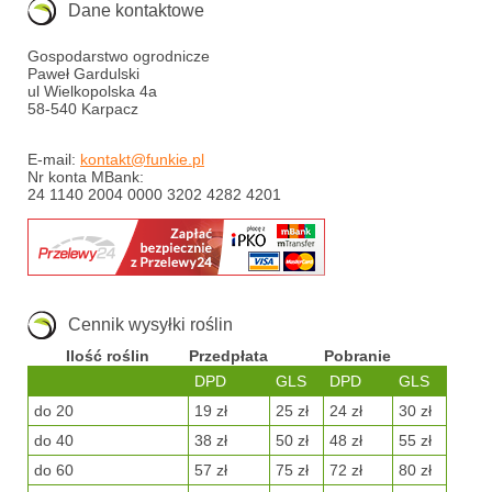
Dane kontaktowe
Gospodarstwo ogrodnicze
Paweł Gardulski
ul Wielkopolska 4a
58-540 Karpacz
E-mail:
kontakt@funkie.pl
Nr konta MBank:
24 1140 2004 0000 3202 4282 4201
Cennik wysyłki roślin
Ilość roślin
Przedpłata
Pobranie
DPD
GLS
DPD
GLS
do 20
19 zł
25 zł
24 zł
30 zł
do 40
38 zł
50 zł
48 zł
55 zł
do 60
57 zł
75 zł
72 zł
80 zł