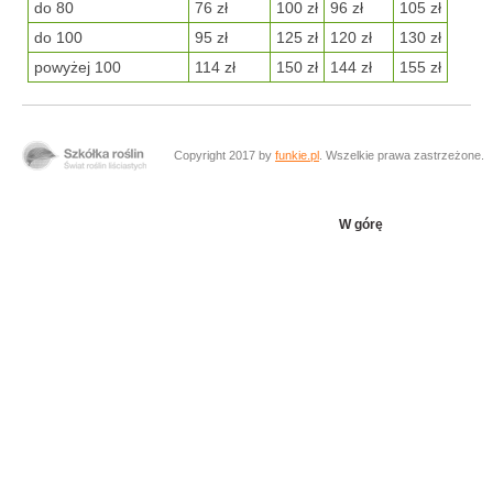
do 80
76 zł
100 zł
96 zł
105 zł
do 100
95 zł
125 zł
120 zł
130 zł
powyżej 100
114 zł
150 zł
144 zł
155 zł
Copyright 2017 by
funkie.pl
. Wszelkie prawa zastrzeżone.
W górę