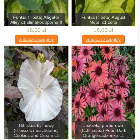
Funkia (Hosta) Alligator
Funkia (Hosta) August
Alley c1 ślimakoodporna!!!
Moon c1 żółta
18,00 zł
18,00 zł
zobacz szczegóły
zobacz szczegóły
Hibiskus bylinowy
Jeżówka purpurowa
(Hibiscus moscheutos)
(Echinacea) Pearl Dark
Cookies and Cream c1
Orange sadzonka c1