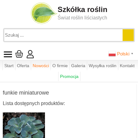
Szkółka roślin
Świat roślin liściastych
Polski
▼
Start
Oferta
Nowości
O firmie
Galeria
Wysyłka roślin
Kontakt
Jesteś tutaj:
funkie.pl
sklep
Promocja
funkie - wg parametrów
funkie miniaturowe
funkie miniaturowe
Lista dostępnych produktów: