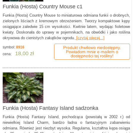
Funkia (Hosta) Country Mouse c1
Funkia (Hosta) Country Mouse to miniaturowa odmiana funkii o drobnych,
zielonych liściach z kremowym obrzeżeniem. Tworzy kompaktowe kępy
osiągające zaledwie 15 cm wysokości. Kwitnie latem, wydając fioletowe
kwiaty. Doskonała do uprawy w pojemnikach, na obwódki i jako roślina
okrywowa do cienistych zakątków ogrodu.
[czytaj więcej...]
symbol:
8916
Produkt chwilowo niedostępny.
Powiadom mnie e-mailem o
18,00 zł
cena:
dostępności tej rośliny!
Funkia (Hosta) Fantasy Island sadzonka
Funkia (Hosta) Fantasy Island, pochodząca (powstałą w 2002 r.) od
niewielkiej Island Charm, bardzo ładna o fantazyjnym zabarwieniu
odmiana. Również jest niezbyt wysoka. Regularna, kształtna kępa osiąga