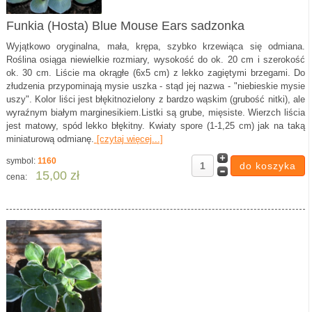
Funkia (Hosta) Blue Mouse Ears sadzonka
Wyjątkowo oryginalna, mała, krępa, szybko krzewiąca się odmiana.
Roślina osiąga niewielkie rozmiary, wysokość do ok. 20 cm i szerokość
ok. 30 cm. Liście ma okrągłe (6x5 cm) z lekko zagiętymi brzegami. Do
złudzenia przypominają mysie uszka - stąd jej nazwa - "niebieskie mysie
uszy". Kolor liści jest błękitnozielony z bardzo wąskim (grubość nitki), ale
wyraźnym białym marginesikiem.Listki są grube, mięsiste. Wierzch liścia
jest matowy, spód lekko błękitny. Kwiaty spore (1-1,25 cm) jak na taką
miniaturową odmianę.
[czytaj więcej...]
symbol:
1160
15,00 zł
cena: