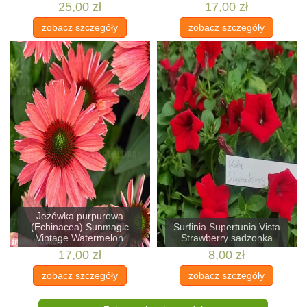
25,00 zł
17,00 zł
zobacz szczegóły
zobacz szczegóły
Jeżówka purpurowa
(Echinacea) Sunmagic
Surfinia Supertunia Vista
Vintage Watermelon
Strawberry sadzonka
17,00 zł
8,00 zł
zobacz szczegóły
zobacz szczegóły