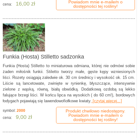
Powiadom mnie e-mailem o
16,00 zł
cena:
dostępności tej rośliny!
Funkia (Hosta) Stilletto sadzonka
Funkia (Hosta) Stilletto to miniaturowa odmiana, której nie odmówi sobie
żaden miłośnik funkii. Stiletto tworzy małe, gęste kępy wzniesionych
liści. Rozety osiągają zaledwie ok. 30 cm średnicy i wysokość ok. 15 cm.
Liście są lancetowate, zwinięte w rynienkę, błyszczące, intensywnie
zielone z wąską, równą, białą obwódką. Dodatkową ozdobą są lekko
falujące brzegi liści. W końcu lipca na wysokich ( do 60 cm!), bordowych
łodygach pojawiają się lawendowofiołkowe kwiaty.
[czytaj więcej...]
symbol:
2000
Produkt chwilowo niedostępny.
Powiadom mnie e-mailem o
9,00 zł
cena:
dostępności tej rośliny!