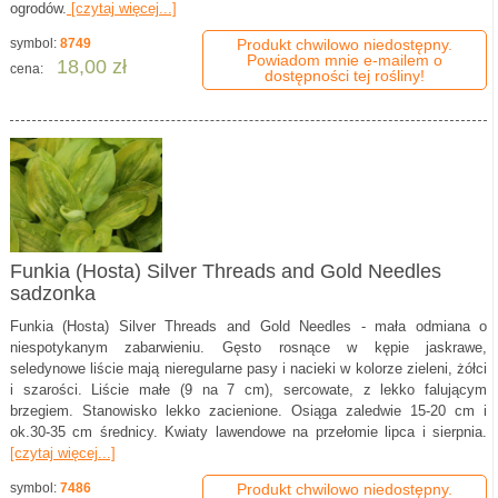
ogrodów.
[czytaj więcej...]
symbol:
8749
Produkt chwilowo niedostępny.
Powiadom mnie e-mailem o
18,00 zł
cena:
dostępności tej rośliny!
Funkia (Hosta) Silver Threads and Gold Needles
sadzonka
Funkia (Hosta) Silver Threads and Gold Needles - mała odmiana o
niespotykanym zabarwieniu. Gęsto rosnące w kępie jaskrawe,
seledynowe liście mają nieregularne pasy i nacieki w kolorze zieleni, żółci
i szarości. Liście małe (9 na 7 cm), sercowate, z lekko falującym
brzegiem. Stanowisko lekko zacienione. Osiąga zaledwie 15-20 cm i
ok.30-35 cm średnicy. Kwiaty lawendowe na przełomie lipca i sierpnia.
[czytaj więcej...]
symbol:
7486
Produkt chwilowo niedostępny.