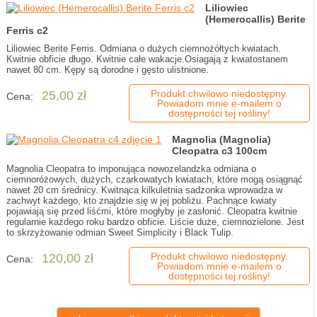
Liliowiec
(Hemerocallis) Berite
Ferris c2
Liliowiec Berite Ferris. Odmiana o dużych ciemnożółtych kwiatach.
Kwitnie obficie długo. Kwitnie całe wakacje.Osiagają z kwiatostanem
nawet 80 cm. Kępy są dorodne i gęsto ulistnione.
Produkt chwilowo niedostępny.
25,00 zł
Cena:
Powiadom mnie e-mailem o
dostępności tej rośliny!
Magnolia (Magnolia)
Cleopatra c3 100cm
Magnolia Cleopatra to imponująca nowozelandzka odmiana o
ciemnoróżowych, dużych, czarkowatych kwiatach, które mogą osiągnąć
nawet 20 cm średnicy. Kwitnąca kilkuletnia sadzonka wprowadza w
zachwyt każdego, kto znajdzie się w jej pobliżu. Pachnące kwiaty
pojawiają się przed liśćmi, które mogłyby je zasłonić. Cleopatra kwitnie
regularnie każdego roku bardzo obficie. Liście duże, ciemnozielone. Jest
to skrzyżowanie odmian Sweet Simplicity i Black Tulip.
Produkt chwilowo niedostępny.
120,00 zł
Cena:
Powiadom mnie e-mailem o
dostępności tej rośliny!