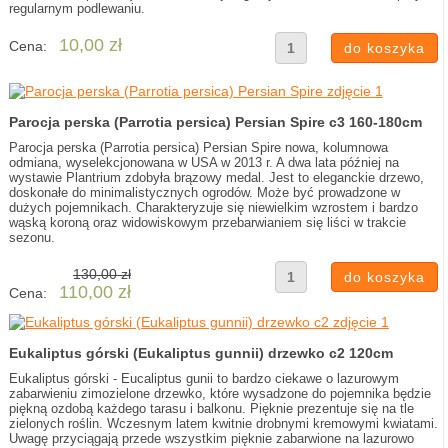
regularnym podlewaniu.
10,00 zł
Cena:
Parocja perska (Parrotia persica) Persian Spire c3 160-180cm
Parocja perska (Parrotia persica) Persian Spire nowa, kolumnowa
odmiana, wyselekcjonowana w USA w 2013 r. A dwa lata później na
wystawie Plantrium zdobyła brązowy medal. Jest to eleganckie drzewo,
doskonałe do minimalistycznych ogrodów. Może być prowadzone w
dużych pojemnikach. Charakteryzuje się niewielkim wzrostem i bardzo
wąską koroną oraz widowiskowym przebarwianiem się liści w trakcie
sezonu.
130,00 zł
110,00 zł
Cena:
Eukaliptus górski (Eukaliptus gunnii) drzewko c2 120cm
Eukaliptus górski - Eucaliptus gunii to bardzo ciekawe o lazurowym
zabarwieniu zimozielone drzewko, które wysadzone do pojemnika będzie
piękną ozdobą każdego tarasu i balkonu. Pięknie prezentuje się na tle
zielonych roślin. Wczesnym latem kwitnie drobnymi kremowymi kwiatami.
Uwagę przyciągają przede wszystkim pięknie zabarwione na lazurowo