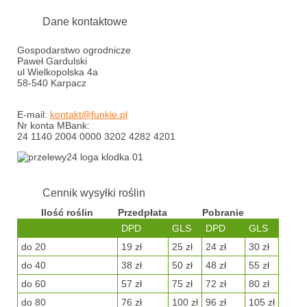
Dane kontaktowe
Gospodarstwo ogrodnicze
Paweł Gardulski
ul Wielkopolska 4a
58-540 Karpacz
E-mail:
kontakt@funkie.pl
Nr konta MBank:
24 1140 2004 0000 3202 4282 4201
Cennik wysyłki roślin
Ilość roślin
Przedpłata
Pobranie
DPD
GLS
DPD
GLS
do 20
19 zł
25 zł
24 zł
30 zł
do 40
38 zł
50 zł
48 zł
55 zł
do 60
57 zł
75 zł
72 zł
80 zł
do 80
76 zł
100 zł
96 zł
105 zł