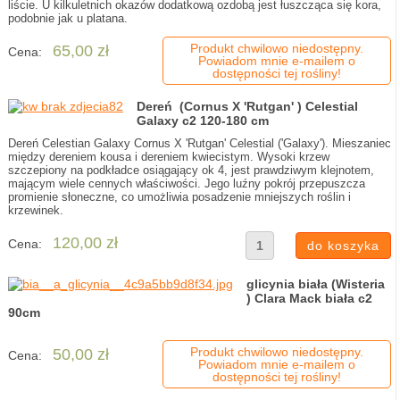
liście. U kilkuletnich okazów dodatkową ozdobą jest łuszcząca się kora,
podobnie jak u platana.
Produkt chwilowo niedostępny.
65,00 zł
Cena:
Powiadom mnie e-mailem o
dostępności tej rośliny!
Dereń (Cornus X 'Rutgan' ) Celestial
Galaxy c2 120-180 cm
Dereń Celestian Galaxy Cornus X 'Rutgan' Celestial ('Galaxy'). Mieszaniec
między dereniem kousa i dereniem kwiecistym. Wysoki krzew
szczepiony na podkładce osiągający ok 4, jest prawdziwym klejnotem,
mającym wiele cennych właściwości. Jego luźny pokrój przepuszcza
promienie słoneczne, co umożliwia posadzenie mniejszych roślin i
krzewinek.
120,00 zł
Cena:
glicynia biała (Wisteria
) Clara Mack biała c2
90cm
Produkt chwilowo niedostępny.
50,00 zł
Cena:
Powiadom mnie e-mailem o
dostępności tej rośliny!