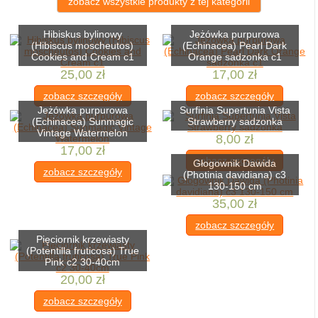
zobacz wszystkie produkty z tej kategorii
Hibiskus bylinowy
Jeżówka purpurowa
(Hibiscus moscheutos)
(Echinacea) Pearl Dark
Cookies and Cream c1
Orange sadzonka c1
25,00 zł
17,00 zł
zobacz szczegóły
zobacz szczegóły
Jeżówka purpurowa
Surfinia Supertunia Vista
(Echinacea) Sunmagic
Strawberry sadzonka
Vintage Watermelon
8,00 zł
17,00 zł
zobacz szczegóły
Głogownik Dawida
zobacz szczegóły
(Photinia davidiana) c3
130-150 cm
35,00 zł
zobacz szczegóły
Pięciornik krzewiasty
(Potentilla fruticosa) True
Pink c2 30-40cm
20,00 zł
zobacz szczegóły