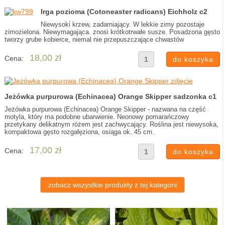
Irga pozioma (Cotoneaster radicans) Eichholz c2
Niewysoki krzew, zadarniający. W lekkie zimy pozostaje
zimozielona. Niewymagająca. znosi krótkotrwałe susze. Posadzona gęsto
tworzy grube kobierce, niemal nie przepuszczające chwastów
18,00 zł
Cena:
Jeżówka purpurowa (Echinacea) Orange Skipper sadzonka c1
Jeżówka purpurowa (Echinacea) Orange Skipper - nazwana na część
motyla, który ma podobne ubarwienie. Neonowy pomarańczowy
przetykany delikatnym różem jest zachwycający. Roślina jest niewysoka,
kompaktowa gęsto rozgałęziona, osiąga ok. 45 cm.
17,00 zł
Cena:
zobacz wszystkie produkty z tej kategorii