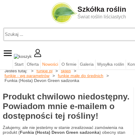
Szkółka roślin
Świat roślin liściastych
Start
Oferta
Nowości
O firmie
Galeria
Wysyłka roślin
Kon
Jesteś tutaj:
funkie.pl
sklep
funkie - wg parametrów
funkie małe do średnich
Funkia (Hosta) Devon Green sadzonka
Produkt chwilowo niedostępny.
Powiadom mnie e-mailem o
dostępności tej rośliny!
Żałujemy, ale nie jesteśmy w stanie zrealizować zamówienia na
produkt (
Funkia (Hosta) Devon Green sadzonka
) obecny stan