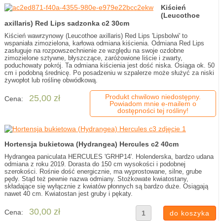
Kiścień
(Leucothoe
axillaris) Red Lips sadzonka c2 30cm
Kiścień wawrzynowy (Leucothoe axillaris) Red Lips 'Lipsbolwi' to
wspaniała zimozielona, karłowa odmiana kiścienia. Odmiana Red Lips
zasługuje na rozpowszechnienie ze względu na swoje ozdobne
zimozielone sztywne, błyszczące, zaróżowione liście i zwarty,
poduchowaty pokrój. Ta odmiana kiścienia jest dość niska. Osiąga ok. 50
cm i podobną średnicę. Po posadzeniu w szpalerze może służyć za niski
żywopłot lub roślinę obwódkową.
Produkt chwilowo niedostępny.
25,00 zł
Cena:
Powiadom mnie e-mailem o
dostępności tej rośliny!
Hortensja bukietowa (Hydrangea) Hercules c2 40cm
Hydrangea paniculata HERCULES 'GRHP14'. Holenderska, bardzo udana
odmiana z roku 2019. Dorasta do 150 cm wysokości i podobnej
szerokości. Rośnie dość energicznie, ma wyprostowane, silne, grube
pędy. Stąd też pewnie nazwa odmiany. Stożkowate kwiatostany,
składające się wyłącznie z kwiatów płonnych są bardzo duże. Osiągają
nawet 40 cm. Kwiatostan jest gruby i pękaty.
30,00 zł
Cena: