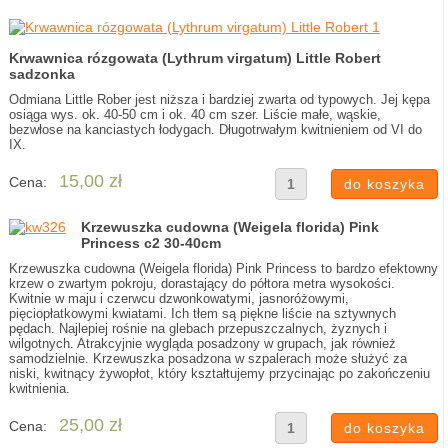
Krwawnica rózgowata (Lythrum virgatum) Little Robert
sadzonka
Odmiana Little Rober jest niższa i bardziej zwarta od typowych. Jej kępa
osiąga wys. ok. 40-50 cm i ok. 40 cm szer. Liście małe, wąskie,
bezwłose na kanciastych łodygach. Długotrwałym kwitnieniem od VI do
IX.
15,00 zł
Cena:
Krzewuszka cudowna (Weigela florida) Pink
Princess c2 30-40cm
Krzewuszka cudowna (Weigela florida) Pink Princess to bardzo efektowny
krzew o zwartym pokroju, dorastający do półtora metra wysokości.
Kwitnie w maju i czerwcu dzwonkowatymi, jasnoróżowymi,
pięciopłatkowymi kwiatami. Ich tłem są piękne liście na sztywnych
pędach. Najlepiej rośnie na glebach przepuszczalnych, żyznych i
wilgotnych. Atrakcyjnie wygląda posadzony w grupach, jak również
samodzielnie. Krzewuszka posadzona w szpalerach może służyć za
niski, kwitnący żywopłot, który kształtujemy przycinając po zakończeniu
kwitnienia.
25,00 zł
Cena: