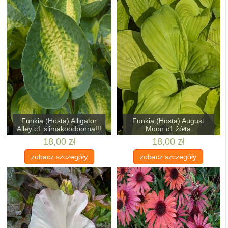
Funkia (Hosta) Alligator
Funkia (Hosta) August
Alley c1 ślimakoodporna!!!
Moon c1 żółta
18,00 zł
18,00 zł
zobacz szczegóły
zobacz szczegóły