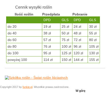
Cennik wysyłki roślin
Ilość roślin
Przedpłata
Pobranie
DPD
GLS
DPD
GLS
do 20
19 zł
25 zł
24 zł
30 zł
do 40
38 zł
50 zł
48 zł
55 zł
do 60
57 zł
75 zł
72 zł
80 zł
do 80
76 zł
100 zł
96 zł
105 zł
do 100
95 zł
125 zł
120 zł
130 zł
powyżej 100
114 zł
150 zł
144 zł
155 zł
Copyright 2017 by
funkie.pl
. Wszelkie prawa zastrzeżone.
W górę