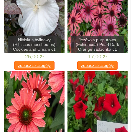
Hibiskus bylinowy
Jeżówka purpurowa
(Hibiscus moscheutos)
(Echinacea) Pearl Dark
Cookies and Cream c1
Orange sadzonka c1
25,00 zł
17,00 zł
zobacz szczegóły
zobacz szczegóły