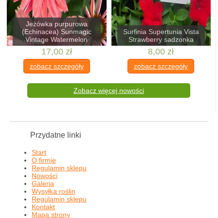
Jeżówka purpurowa
(Echinacea) Sunmagic
Surfinia Supertunia Vista
Vintage Watermelon
Strawberry sadzonka
17,00 zł
8,00 zł
zobacz szczegóły
zobacz szczegóły
Zobacz więcej nowości
Przydatne linki
Start
O firmie
Regulamin sklepu
Nowości
Galeria
Wysyłka roślin
Regulamin sklepu
Kontakt
Mapa strony