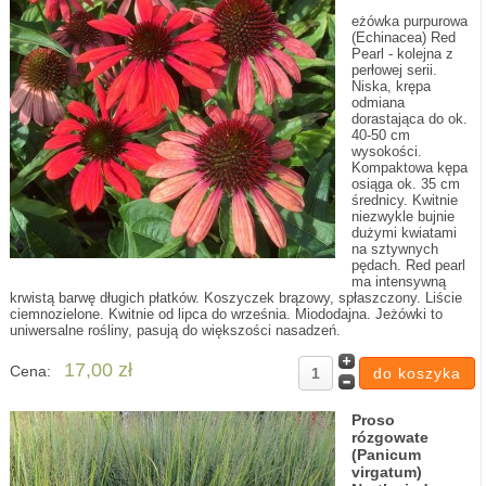
eżówka purpurowa
(Echinacea) Red
Pearl - kolejna z
perłowej serii.
Niska, krępa
odmiana
dorastająca do ok.
40-50 cm
wysokości.
Kompaktowa kępa
osiąga ok. 35 cm
średnicy. Kwitnie
niezwykle bujnie
dużymi kwiatami
na sztywnych
pędach. Red pearl
ma intensywną
krwistą barwę długich płatków. Koszyczek brązowy, spłaszczony. Liście
ciemnozielone. Kwitnie od lipca do września. Miododajna. Jeżówki to
uniwersalne rośliny, pasują do większości nasadzeń.
17,00 zł
Cena:
Proso
rózgowate
(Panicum
virgatum)