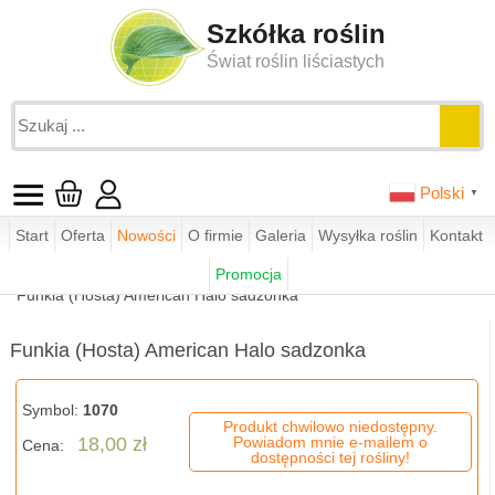
Szkółka roślin
Świat roślin liściastych
Polski
▼
Start
Oferta
Nowości
O firmie
Galeria
Wysyłka roślin
Kontakt
Jesteś tutaj:
funkie.pl
sklep
Promocja
funkie - wg parametrów
funkie duże
Funkia (Hosta) American Halo sadzonka
Funkia (Hosta) American Halo sadzonka
Symbol:
1070
Produkt chwilowo niedostępny.
18,00 zł
Powiadom mnie e-mailem o
Cena:
dostępności tej rośliny!