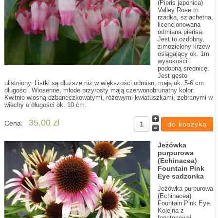
(Pieris japonica)
Valley Rose to
rzadka, szlachetna,
licencjonowana
odmiana pierisa.
Jest to ozdobny,
zimozielony krzew
osiągający ok. 1m
wysokości i
podobną średnicę.
Jest gęsto
ulistniony. Listki są dłuższe niż w większości odmian, mają ok. 5-6 cm
długości. Wiosenne, młode przyrosty mają czerwonobrunatny kolor.
Kwitnie wiosną dzbaneczkowatymi, różowymi kwiatuszkami, zebranymi w
wiechy o długości ok. 10 cm.
35,00 zł
Cena:
Jeżówka
purpurowa
(Echinacea)
Fountain Pink
Eye sadzonka
Jeżówka purpurowa
(Echinacea)
Fountain Pink Eye.
Kolejna z
fonatnnowej