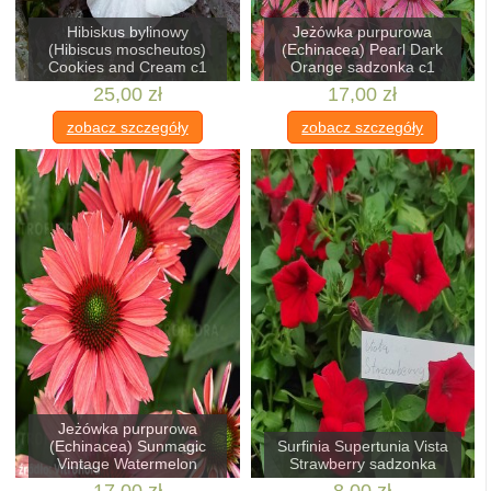
Hibiskus bylinowy
Jeżówka purpurowa
(Hibiscus moscheutos)
(Echinacea) Pearl Dark
Cookies and Cream c1
Orange sadzonka c1
25,00 zł
17,00 zł
zobacz szczegóły
zobacz szczegóły
Jeżówka purpurowa
(Echinacea) Sunmagic
Surfinia Supertunia Vista
Vintage Watermelon
Strawberry sadzonka