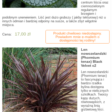
centrum liścia oraz
ciemnozielonym
regularnym
brzegiem i
podobnym unerwieniem. Liść jest dużo grubszy ( jakby tekturowy) niż u
innych odmian i bardziej odporny na susze, a także zbyt wilgotne
miejsca.
Produkt chwilowo niedostępny.
17,00 zł
Cena:
Powiadom mnie e-mailem o
dostępności tej rośliny!
Len
nowozelandzki
(Phormium
tenax) Black
Velvet c2
Len nowozelandzki
(Phormium tenax)
to fascynująca i
bardzo rzadka
bylina dostępna
tylko w nielicznych
szkółkach. Tworzy
kępy dużych,
równowąskich, z
wyraźną linią
grzbietową liści.