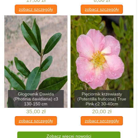
17,00 zł
8,00 zł
zobacz szczegóły
zobacz szczegóły
Głogownik Dawida
Pięciornik krzewiasty
(Photinia davidiana) c3
(Potentilla fruticosa) True
130-150 cm
Pink c2 30-40cm
35,00 zł
20,00 zł
zobacz szczegóły
zobacz szczegóły
Zobacz więcej nowości