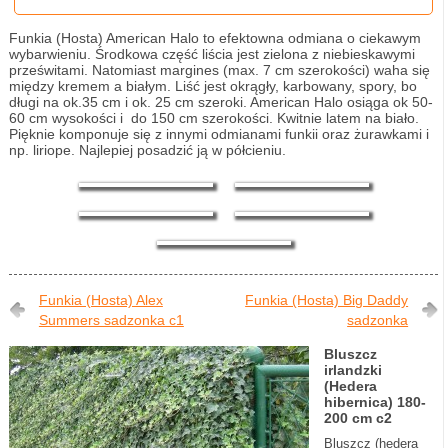
Funkia (Hosta) American Halo to efektowna odmiana o ciekawym
wybarwieniu. Środkowa część liścia jest zielona z niebieskawymi
prześwitami. Natomiast margines (max. 7 cm szerokości) waha się
między kremem a białym. Liść jest okrągły, karbowany, spory, bo
długi na ok.35 cm i ok. 25 cm szeroki. American Halo osiąga ok 50-
60 cm wysokości i do 150 cm szerokości. Kwitnie latem na biało.
Pięknie komponuje się z innymi odmianami funkii oraz żurawkami i
np. liriope. Najlepiej posadzić ją w półcieniu.
Funkia (Hosta) Alex
Funkia (Hosta) Big Daddy
Summers sadzonka c1
sadzonka
Bluszcz
irlandzki
(Hedera
hibernica) 180-
200 cm c2
Bluszcz (hedera