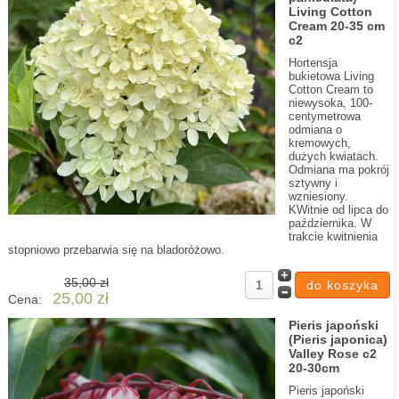
Living Cotton
Cream 20-35 cm
c2
Hortensja
bukietowa Living
Cotton Cream to
niewysoka, 100-
centymetrowa
odmiana o
kremowych,
dużych kwiatach.
Odmiana ma pokrój
sztywny i
wzniesiony.
KWitnie od lipca do
października. W
trakcie kwitnienia
stopniowo przebarwia się na bladoróżowo.
35,00 zł
25,00 zł
Cena:
Pieris japoński
(Pieris japonica)
Valley Rose c2
20-30cm
Pieris japoński