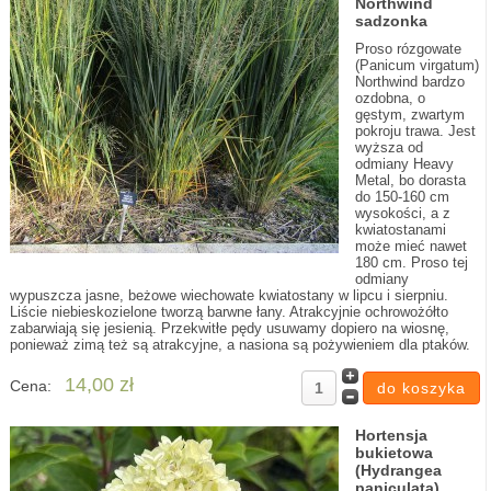
Northwind
sadzonka
Proso rózgowate
(Panicum virgatum)
Northwind bardzo
ozdobna, o
gęstym, zwartym
pokroju trawa. Jest
wyższa od
odmiany Heavy
Metal, bo dorasta
do 150-160 cm
wysokości, a z
kwiatostanami
może mieć nawet
180 cm. Proso tej
odmiany
wypuszcza jasne, beżowe wiechowate kwiatostany w lipcu i sierpniu.
Liście niebieskozielone tworzą barwne łany. Atrakcyjnie ochrowożółto
zabarwiają się jesienią. Przekwitłe pędy usuwamy dopiero na wiosnę,
ponieważ zimą też są atrakcyjne, a nasiona są pożywieniem dla ptaków.
14,00 zł
Cena:
Hortensja
bukietowa
(Hydrangea
paniculata)