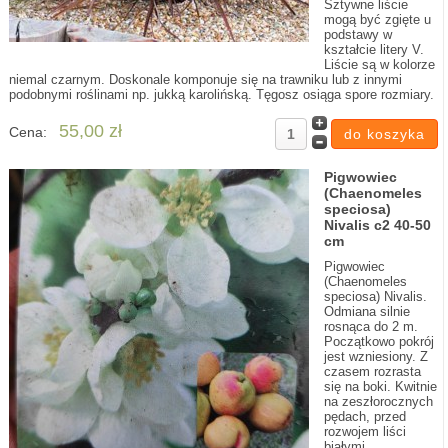
Sztywne liście
mogą być zgięte u
podstawy w
kształcie litery V.
Liście są w kolorze
niemal czarnym. Doskonale komponuje się na trawniku lub z innymi
podobnymi roślinami np. jukką karolińską. Tęgosz osiąga spore rozmiary.
55,00 zł
Cena:
Pigwowiec
(Chaenomeles
speciosa)
Nivalis c2 40-50
cm
Pigwowiec
(Chaenomeles
speciosa) Nivalis.
Odmiana silnie
rosnąca do 2 m.
Początkowo pokrój
jest wzniesiony. Z
czasem rozrasta
się na boki. Kwitnie
na zeszłorocznych
pędach, przed
rozwojem liści
białymi,