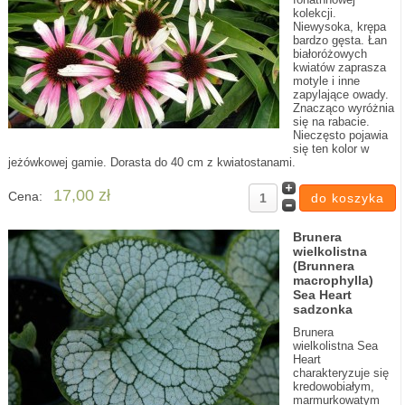
kolekcji.
Niewysoka, krępa
bardzo gęsta. Łan
białoróżowych
kwiatów zaprasza
motyle i inne
zapylające owady.
Znacząco wyróżnia
się na rabacie.
Nieczęsto pojawia
się ten kolor w
jeżówkowej gamie. Dorasta do 40 cm z kwiatostanami.
17,00 zł
Cena:
Brunera
wielkolistna
(Brunnera
macrophylla)
Sea Heart
sadzonka
Brunera
wielkolistna Sea
Heart
charakteryzuje się
kredowobiałym,
marmurkowatym