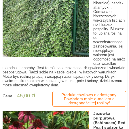
hibernica) irlandzki,
atlantycki .
Odmiana o
błyszczących i
większych liściach
niż bluszcz
pospolity. Bluszcz
to lubiana roślina
do
wszechstronnego
zastosowania. Jej
niewątpliwym
walorem jest
odporność na mróz
oraz wszelkie
szkodniki i choroby. Jest to roślina zimozielona, długowieczna i właściwie
bezobsługowa. Radzi sobie na każdej glebie i w każdych warunkach.
Może być rośliną pnącą, zwisającą i zadrniającą i okrywową. Dzięki
swoim minikorzonkom wczepia się w murki, pnie i ściany, dzięki czemu
może obrosnąć dwupiętrowy dom.
Produkt chwilowo niedostępny.
45,00 zł
Cena:
Powiadom mnie e-mailem o
dostępności tej rośliny!
Jeżówka
purpurowa
(Echinacea) Red
Pearl sadzonka