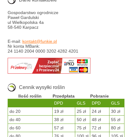
Gospodarstwo ogrodnicze
Paweł Gardulski
ul Wielkopolska 4a
58-540 Karpacz
E-mail:
kontakt@funkie.pl
Nr konta MBank:
24 1140 2004 0000 3202 4282 4201
Cennik wysyłki roślin
Ilość roślin
Przedpłata
Pobranie
DPD
GLS
DPD
GLS
do 20
19 zł
25 zł
24 zł
30 zł
do 40
38 zł
50 zł
48 zł
55 zł
do 60
57 zł
75 zł
72 zł
80 zł
do 80
76 zł
100 zł
96 zł
105 zł