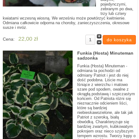
pojedynczymi,
zebranym po dwa,
trzy lub cztery
kwiatami wczesną wiosną. We wrześniu może powtórzyć kwitnienie.
Odmiana całkowicie odporna na choroby, zanieczyszczenia, okresowe
susze i mróz.
22,00 zł
Cena:
Funkia (Hosta) Minuteman
sadzonka
Funkia (Hosta) Minuteman -
odmiana ta pochodzi od
odmiany Patriot i jest do niej
dość podobna. Liście ma
lśniące z wierzchu i matowo
szare pod spodem, owalne z
okrągłą podstawą i szpiczastym
końcem. Od Patriota różni się
nieznacznie odcieniem liści,
które są bardziej
niebieskawozielone, ale tak jak
Patriot z szeroką, białą
obwódką. Charakteryzuje się
bardziej zwartym, kubkowatym
pokrojem oraz nieco szybszym
tempem wzrostu. Tworzy kępy o